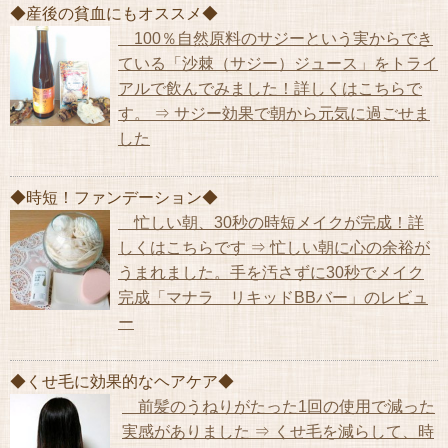
◆産後の貧血にもオススメ◆
100％自然原料のサジーという実からでき
ている「沙棘（サジー）ジュース」をトライ
アルで飲んでみました！詳しくはこちらで
す。 ⇒ サジー効果で朝から元気に過ごせま
した
◆時短！ファンデーション◆
忙しい朝、30秒の時短メイクが完成！詳
しくはこちらです ⇒ 忙しい朝に心の余裕が
うまれました。手を汚さずに30秒でメイク
完成「マナラ リキッドBBバー」のレビュ
ー
◆くせ毛に効果的なヘアケア◆
前髪のうねりがたった1回の使用で減った
実感がありました ⇒ くせ毛を減らして、時