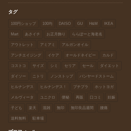
タグ
100円ショップ
100均
DAISO
GU
H&M
IKEA
Mart
あさイチ
お正月飾り
ららぽーと海老名
アウトレット
アミアミ
アルガンオイル
アンチエイジング
イケア
オールドネイビー
カルド
コストコ
サイズ
シミ
セリア
セール
ダイエット
ダイソー
ニトリ
ノンストップ
バンヤードストーム
ヒルナンデス
ヒルナンデス！
プチプラ
ホットヨガ
メルヴィータ
ユニクロ
便秘
再販
口コミ
妊娠
子ども
楽天
混雑
無印
無印良品週間
腰痛
送料無料
駐車場