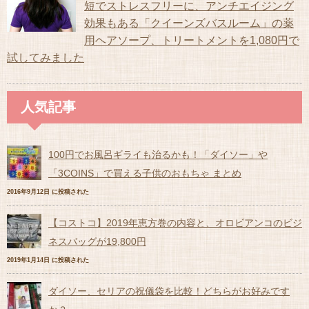
短でストレスフリーに、アンチエイジング
効果もある「クイーンズバスルーム」の薬
用ヘアソープ、トリートメントを1,080円で
試してみました
人気記事
100円でお風呂ギライも治るかも！「ダイソー」や
「3COINS」で買える子供のおもちゃ まとめ
2016年9月12日 に投稿された
【コストコ】2019年恵方巻の内容と、オロビアンコのビジ
ネスバッグが19,800円
2019年1月14日 に投稿された
ダイソー、セリアの祝儀袋を比較！どちらがお好みです