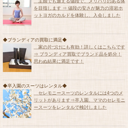
主婦でも通える値段で、メリハリのある体
を目指します ⇒ 値段の安さが魅力の溶岩ホ
ットヨガのカルドを体験し、入会しました
◆ブランディアの買取に満足◆
家の片づけにも有効！詳しくはこちらです
⇒ ブランディア買取でブランド品を処分！
思わぬ結果に満足です！
◆卒入園のスーツはレンタル◆
セレモニースーツのレンタルには4つのメ
リットがあります⇒卒入園、ママのセレモニ
ースーツをレンタルで検討しました