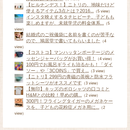
【ヒルナンデス！】ニトリの、地味だけど
使えるアイテム3点とは？2016...
（5 view）
インスタ映えするタチヒビーチ。子どもも
楽しめますが、未就学児の料金体系...
（5
view）
結婚式のご祝儀袋に名前を書くのが苦手な
ので、鳩居堂で書いてもらいました
（4
view）
【コストコ】マンハッタンポーテージのメ
ッセンジャーバッグがお買い得！
（4 view）
100円でお風呂ギライも治るかも！「ダイ
ソー」や「3COINS」で買え...
（3 view）
【ニトリ】299円の青磁の茶椀と防水フラ
ットシーツがオススメです
（3 view）
【無印】キッズのポロシャツの口コミと
H&Mとの比較！早めの購...
（2 view）
300円！フライングタイガーのメガネケー
スを、子どもの花粉症メガネ用に...
（2
view）