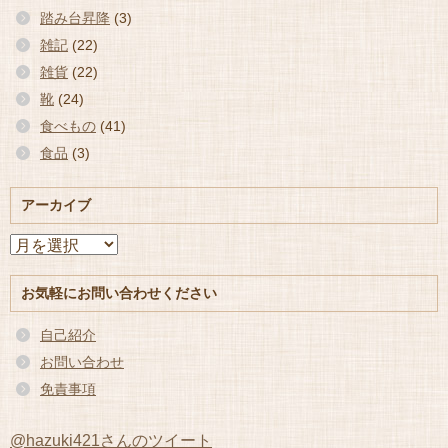
踏み台昇降
(3)
雑記
(22)
雑貨
(22)
靴
(24)
食べもの
(41)
食品
(3)
アーカイブ
ア
ー
カ
お気軽にお問い合わせください
イ
ブ
自己紹介
お問い合わせ
免責事項
@hazuki421さんのツイート