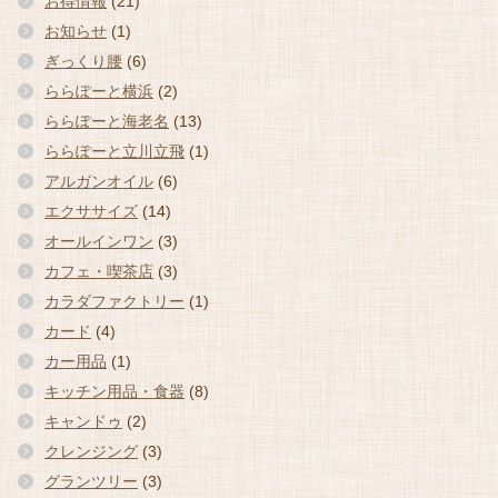
お得情報
(21)
お知らせ
(1)
ぎっくり腰
(6)
ららぽーと横浜
(2)
ららぽーと海老名
(13)
ららぽーと立川立飛
(1)
アルガンオイル
(6)
エクササイズ
(14)
オールインワン
(3)
カフェ・喫茶店
(3)
カラダファクトリー
(1)
カード
(4)
カー用品
(1)
キッチン用品・食器
(8)
キャンドゥ
(2)
クレンジング
(3)
グランツリー
(3)