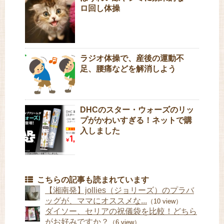
ロ回し体操
ラジオ体操で、産後の運動不
足、腰痛などを解消しよう
DHCのスター・ウォーズのリッ
プがかわいすぎる！ネットで購
入しました
こちらの記事も読まれています
【湘南発】jollies（ジョリーズ）のプラバ
ッグが、ママにオススメな...
（10 view）
ダイソー、セリアの祝儀袋を比較！どちら
がお好みですか？
（6 view）