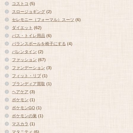
コストコ
(5)
スロージョギング
(2)
セレモニー（フォーマル）スーツ
(6)
ダイエット
(62)
バス・トイレ用品
(6)
バランスボールを椅子にする
(4)
バレンタイン
(2)
ファッション
(67)
ファンデーション
(3)
フィット・リブ
(1)
ブランディア買取
(1)
ヘアケア
(3)
ポケモン
(1)
ポケモンGO
(1)
ポケモンの巣
(1)
マスカラ
(1)
マタニティ
(6)