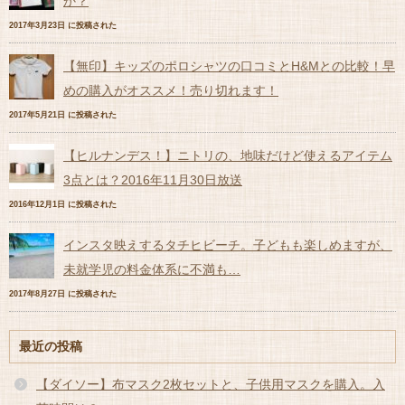
か？
2017年3月23日 に投稿された
【無印】キッズのポロシャツの口コミとH&Mとの比較！早
めの購入がオススメ！売り切れます！
2017年5月21日 に投稿された
【ヒルナンデス！】ニトリの、地味だけど使えるアイテム
3点とは？2016年11月30日放送
2016年12月1日 に投稿された
インスタ映えするタチヒビーチ。子どもも楽しめますが、
未就学児の料金体系に不満も…
2017年8月27日 に投稿された
最近の投稿
【ダイソー】布マスク2枚セットと、子供用マスクを購入。入