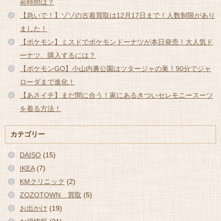
荷時間は？
【急いで！】ゾゾの古着買取は12月17日まで！人数制限があり
ました！
【ポケモン】ミスドでポケモンドーナツが本日発売！大人気ド
ーナツ、購入するには？
【ポケモンGO】小山内裏公園はツタージャの巣！90分でジャ
ローダまで進化！
【あさイチ】まだ間に合う！家にあるきついセレモニースーツ
を着る方法！
カテゴリー
DAISO
(15)
IKEA
(7)
KMクリニック
(2)
ZOZOTOWN 買取
(5)
お出かけ
(19)