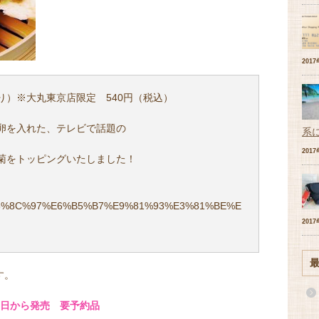
201
り）※大丸東京店限定 540円（税込）
卵を入れた、テレビで話題の
系
201
菊をトッピングいたしました！
ct/%E5%8C%97%E6%B5%B7%E9%81%93%E3%81%BE%E
201
す。
11日から発売 要予約品