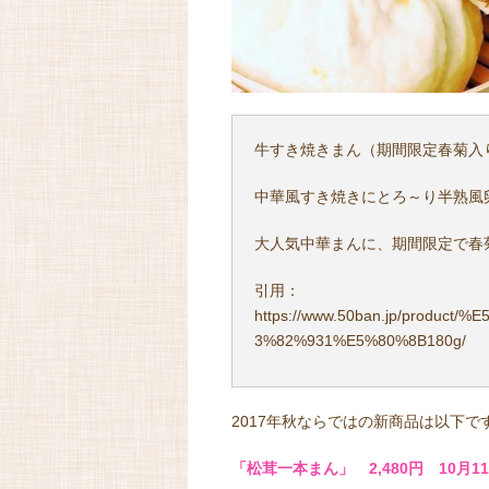
牛すき焼きまん（期間限定春菊入
中華風すき焼きにとろ～り半熟風
大人気中華まんに、期間限定で春
引用：
https://www.50ban.jp/produ
3%82%931%E5%80%8B180g/
2017年秋ならではの新商品は以下で
「松茸一本まん」 2,480円 10月