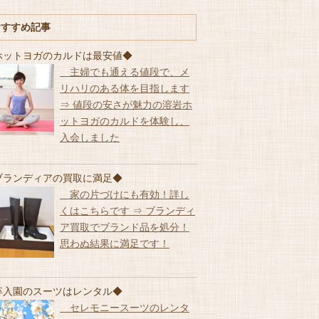
おすすめ記事
ホットヨガのカルドは最安値◆
主婦でも通える値段で、メ
リハリのある体を目指します
⇒ 値段の安さが魅力の溶岩ホ
ットヨガのカルドを体験し、
入会しました
ブランディアの買取に満足◆
家の片づけにも有効！詳し
くはこちらです ⇒ ブランディ
ア買取でブランド品を処分！
思わぬ結果に満足です！
卒入園のスーツはレンタル◆
セレモニースーツのレンタ