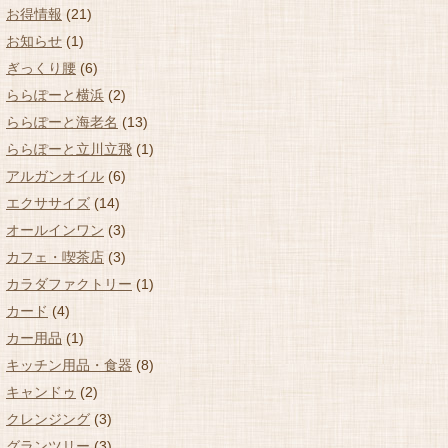
お得情報
(21)
お知らせ
(1)
ぎっくり腰
(6)
ららぽーと横浜
(2)
ららぽーと海老名
(13)
ららぽーと立川立飛
(1)
アルガンオイル
(6)
エクササイズ
(14)
オールインワン
(3)
カフェ・喫茶店
(3)
カラダファクトリー
(1)
カード
(4)
カー用品
(1)
キッチン用品・食器
(8)
キャンドゥ
(2)
クレンジング
(3)
グランツリー
(3)