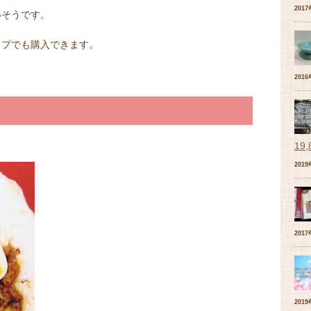
201
いそうです。
ップでも購入できます。
201
。
19
201
201
201