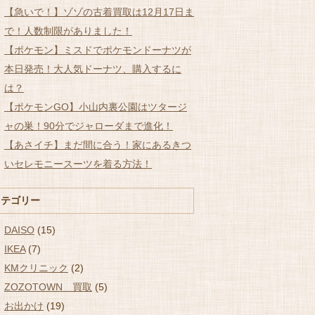
【急いで！】ゾゾの古着買取は12月17日ま
で！人数制限がありました！
【ポケモン】ミスドでポケモンドーナツが
本日発売！大人気ドーナツ、購入するに
は？
【ポケモンGO】小山内裏公園はツタージ
ャの巣！90分でジャローダまで進化！
【あさイチ】まだ間に合う！家にあるきつ
いセレモニースーツを着る方法！
カテゴリー
DAISO
(15)
IKEA
(7)
KMクリニック
(2)
ZOZOTOWN 買取
(5)
お出かけ
(19)