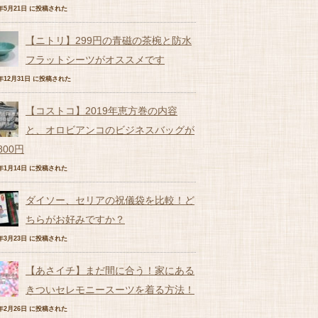
7年5月21日 に投稿された
【ニトリ】299円の青磁の茶椀と防水
フラットシーツがオススメです
6年12月31日 に投稿された
【コストコ】2019年恵方巻の内容
と、オロビアンコのビジネスバッグが
,800円
9年1月14日 に投稿された
ダイソー、セリアの祝儀袋を比較！ど
ちらがお好みですか？
7年3月23日 に投稿された
【あさイチ】まだ間に合う！家にある
きついセレモニースーツを着る方法！
9年2月26日 に投稿された