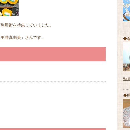
下利用術を特集していました。
「里井真由美」さんです。
◆
効
◆