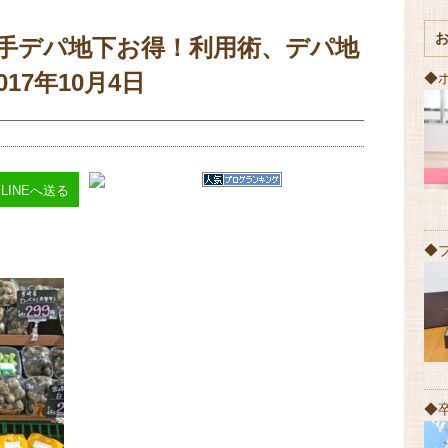
大手デパ地下お得！利用術、デパ地
17年10月4日
◆
LINEへ送る
◆
◆