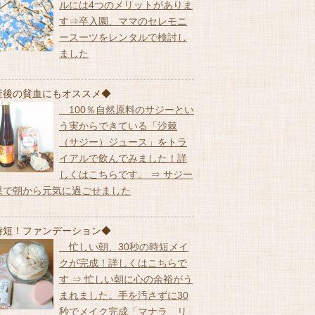
ルには4つのメリットがありま
す⇒卒入園、ママのセレモニ
ースーツをレンタルで検討し
ました
産後の貧血にもオススメ◆
100％自然原料のサジーとい
う実からできている「沙棘
（サジー）ジュース」をトラ
イアルで飲んでみました！詳
しくはこちらです。 ⇒ サジー
果で朝から元気に過ごせました
時短！ファンデーション◆
忙しい朝、30秒の時短メイ
クが完成！詳しくはこちらで
す ⇒ 忙しい朝に心の余裕がう
まれました。手を汚さずに30
秒でメイク完成「マナラ リ