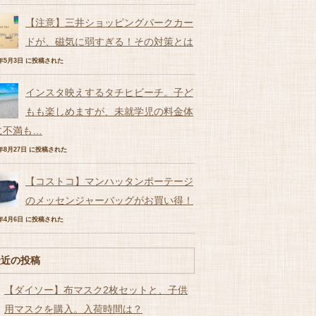
【注意】三井ショッピングパークカー
ドが、磁気に弱すぎる！その対策とは
7年5月3日 に投稿された
インスタ映えするタチヒビーチ。子ど
もも楽しめますが、未就学児の料金体
に不満も…
7年8月27日 に投稿された
【コストコ】マンハッタンポーテージ
のメッセンジャーバッグがお買い得！
7年4月6日 に投稿された
最近の投稿
【ダイソー】布マスク2枚セットと、子供
用マスクを購入。入荷時間は？