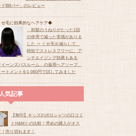
ッドBBバー」のレビュー
くせ毛に効果的なヘアケア◆
前髪のうねりがたった1回
の使用で減った実感がありま
した ⇒ くせ毛を減らして、
時短でストレスフリーに、ア
ンチエイジング効果もある
クイーンズバスルーム」の薬用ヘアソープ、
リートメントを1,080円で試してみました
人気記事
【無印】キッズのポロシャツの口コミ
とH&Mとの比較！早めの購入がオス
メ！売り切れます！