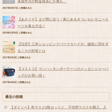
未就学児の料金体系に不満も…
2017年8月27日 に投稿された
【あさイチ】まだ間に合う！家にあるきついセレモニース
ーツを着る方法！
2019年2月26日 に投稿された
【注意】三井ショッピングパークカードが、磁気に弱すぎ
る！その対策とは
2017年5月3日 に投稿された
【コストコ】マンハッタンポーテージのメッセンジャーバ
ッグがお買い得！
2017年4月6日 に投稿された
最近の投稿
【ダイソー】布マスク2枚セットと、子供用マスクを購入。入