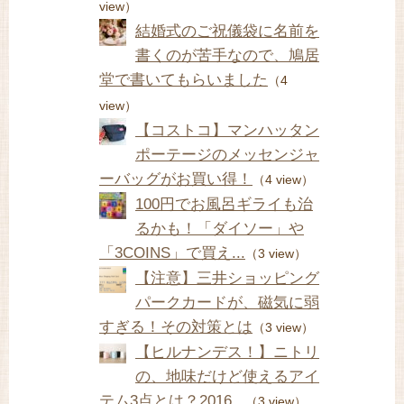
view）
結婚式のご祝儀袋に名前を
書くのが苦手なので、鳩居
堂で書いてもらいました
（4
view）
【コストコ】マンハッタン
ポーテージのメッセンジャ
ーバッグがお買い得！
（4 view）
100円でお風呂ギライも治
るかも！「ダイソー」や
「3COINS」で買え...
（3 view）
【注意】三井ショッピング
パークカードが、磁気に弱
すぎる！その対策とは
（3 view）
【ヒルナンデス！】ニトリ
の、地味だけど使えるアイ
テム3点とは？2016...
（3 view）