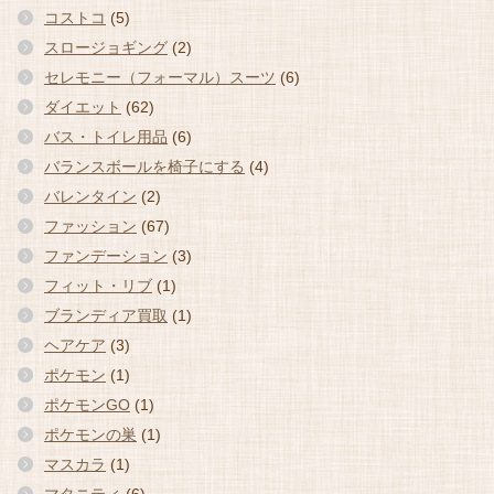
コストコ
(5)
スロージョギング
(2)
セレモニー（フォーマル）スーツ
(6)
ダイエット
(62)
バス・トイレ用品
(6)
バランスボールを椅子にする
(4)
バレンタイン
(2)
ファッション
(67)
ファンデーション
(3)
フィット・リブ
(1)
ブランディア買取
(1)
ヘアケア
(3)
ポケモン
(1)
ポケモンGO
(1)
ポケモンの巣
(1)
マスカラ
(1)