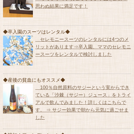
思わぬ結果に満足です！
◆卒入園のスーツはレンタル◆
セレモニースーツのレンタルには4つのメ
リットがあります⇒卒入園、ママのセレモニ
ースーツをレンタルで検討しました
◆産後の貧血にもオススメ◆
100％自然原料のサジーという実からでき
ている「沙棘（サジー）ジュース」をトライ
アルで飲んでみました！詳しくはこちらで
す。 ⇒ サジー効果で朝から元気に過ごせま
した