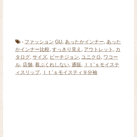
-
ファッション
GU
,
あったかインナー
,
あった
かインナー比較
,
すっきり見え
,
アウトレット
,
カ
タログ
,
サイズ
,
ピーチジョン
,
ユニクロ
,
ワコー
ル
,
店舗
,
着ぶくれしない
,
通販
,
Ｉｔ’ｓモイステ
ィスリップ
,
Ｉｔ’ｓモイスティ９分袖