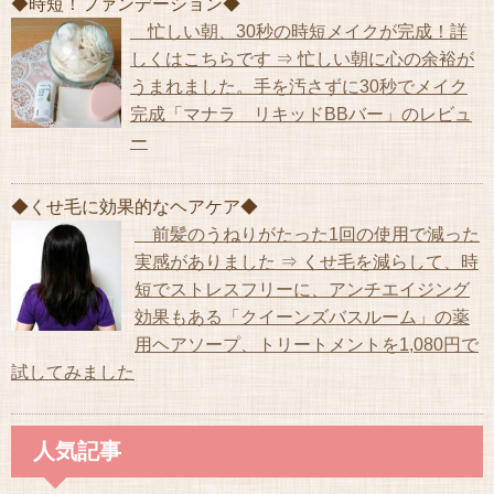
◆時短！ファンデーション◆
忙しい朝、30秒の時短メイクが完成！詳
しくはこちらです ⇒ 忙しい朝に心の余裕が
うまれました。手を汚さずに30秒でメイク
完成「マナラ リキッドBBバー」のレビュ
ー
◆くせ毛に効果的なヘアケア◆
前髪のうねりがたった1回の使用で減った
実感がありました ⇒ くせ毛を減らして、時
短でストレスフリーに、アンチエイジング
効果もある「クイーンズバスルーム」の薬
用ヘアソープ、トリートメントを1,080円で
試してみました
人気記事