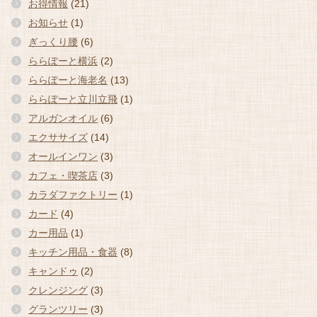
お得情報
(21)
お知らせ
(1)
ぎっくり腰
(6)
ららぽーと横浜
(2)
ららぽーと海老名
(13)
ららぽーと立川立飛
(1)
アルガンオイル
(6)
エクササイズ
(14)
オールインワン
(3)
カフェ・喫茶店
(3)
カラダファクトリー
(1)
カード
(4)
カー用品
(1)
キッチン用品・食器
(8)
キャンドゥ
(2)
クレンジング
(3)
グランツリー
(3)