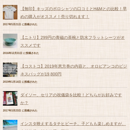
【無印】キッズのポロシャツの口コミとH&Mとの比較！早
めの購入がオススメ！売り切れます！
2017年5月21日 に投稿された
【ニトリ】299円の青磁の茶椀と防水フラットシーツがオ
ススメです
2016年12月31日 に投稿された
【コストコ】2019年恵方巻の内容と、オロビアンコのビジ
ネスバッグが19,800円
2019年1月14日 に投稿された
ダイソー、セリアの祝儀袋を比較！どちらがお好みです
か？
2017年3月23日 に投稿された
インスタ映えするタチヒビーチ。子どもも楽しめますが、