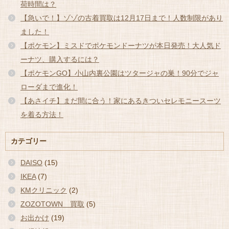
荷時間は？
【急いで！】ゾゾの古着買取は12月17日まで！人数制限があり
ました！
【ポケモン】ミスドでポケモンドーナツが本日発売！大人気ド
ーナツ、購入するには？
【ポケモンGO】小山内裏公園はツタージャの巣！90分でジャ
ローダまで進化！
【あさイチ】まだ間に合う！家にあるきついセレモニースーツ
を着る方法！
カテゴリー
DAISO
(15)
IKEA
(7)
KMクリニック
(2)
ZOZOTOWN 買取
(5)
お出かけ
(19)