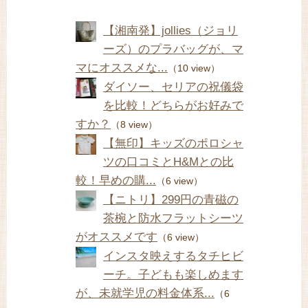
【湘南発】jollies（ジョリ
ーズ）のプラバッグが、マ
マにオススメな...
（10 view）
ダイソー、セリアの祝儀袋
を比較！どちらがお好みで
すか？
（8 view）
【無印】キッズのポロシャ
ツの口コミとH&Mとの比
較！早めの購...
（6 view）
【ニトリ】299円の青磁の
茶椀と防水フラットシーツ
がオススメです
（6 view）
インスタ映えするタチヒビ
ーチ。子どもも楽しめます
が、未就学児の料金体系...
（6