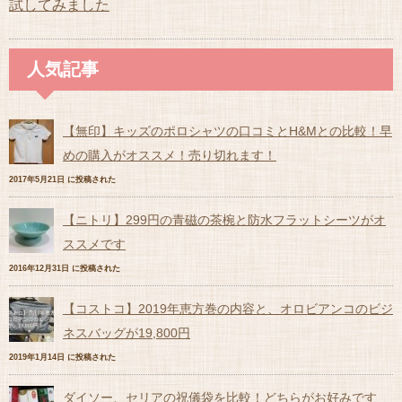
試してみました
人気記事
【無印】キッズのポロシャツの口コミとH&Mとの比較！早
めの購入がオススメ！売り切れます！
2017年5月21日 に投稿された
【ニトリ】299円の青磁の茶椀と防水フラットシーツがオ
ススメです
2016年12月31日 に投稿された
【コストコ】2019年恵方巻の内容と、オロビアンコのビジ
ネスバッグが19,800円
2019年1月14日 に投稿された
ダイソー、セリアの祝儀袋を比較！どちらがお好みです