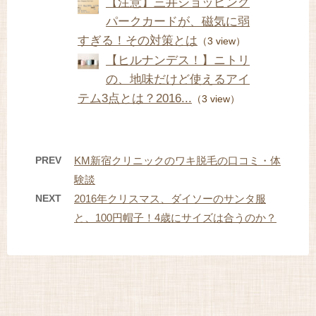
【注意】三井ショッピング
パークカードが、磁気に弱
すぎる！その対策とは
（3 view）
【ヒルナンデス！】ニトリ
の、地味だけど使えるアイ
テム3点とは？2016...
（3 view）
PREV
KM新宿クリニックのワキ脱毛の口コミ・体
験談
NEXT
2016年クリスマス、ダイソーのサンタ服
と、100円帽子！4歳にサイズは合うのか？