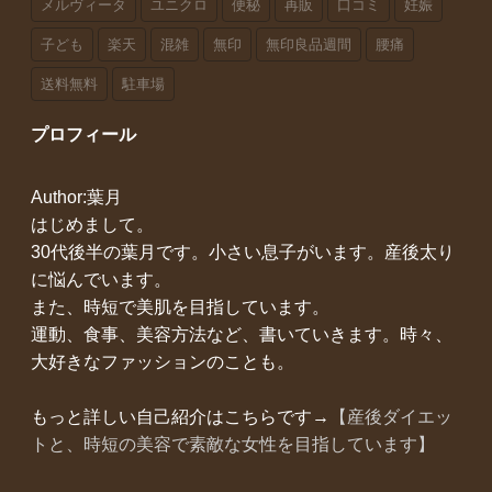
メルヴィータ
ユニクロ
便秘
再販
口コミ
妊娠
子ども
楽天
混雑
無印
無印良品週間
腰痛
送料無料
駐車場
プロフィール
Author:葉月
はじめまして。
30代後半の葉月です。小さい息子がいます。産後太り
に悩んでいます。
また、時短で美肌を目指しています。
運動、食事、美容方法など、書いていきます。時々、
大好きなファッションのことも。
もっと詳しい自己紹介はこちらです→
【産後ダイエッ
トと、時短の美容で素敵な女性を目指しています】