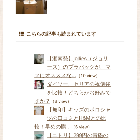
こちらの記事も読まれています
【湘南発】jollies（ジョリ
ーズ）のプラバッグが、マ
マにオススメな...
（10 view）
ダイソー、セリアの祝儀袋
を比較！どちらがお好みで
すか？
（8 view）
【無印】キッズのポロシャ
ツの口コミとH&Mとの比
較！早めの購...
（6 view）
【ニトリ】299円の青磁の