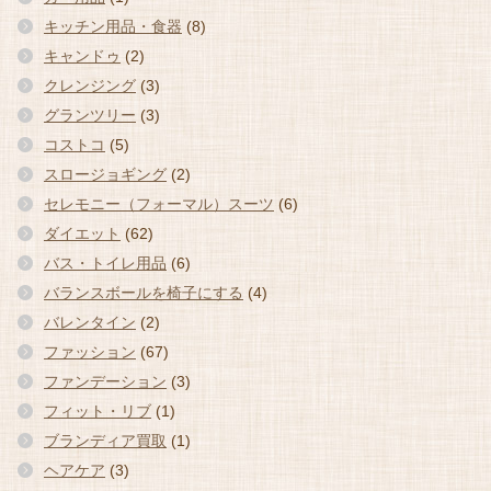
キッチン用品・食器
(8)
キャンドゥ
(2)
クレンジング
(3)
グランツリー
(3)
コストコ
(5)
スロージョギング
(2)
セレモニー（フォーマル）スーツ
(6)
ダイエット
(62)
バス・トイレ用品
(6)
バランスボールを椅子にする
(4)
バレンタイン
(2)
ファッション
(67)
ファンデーション
(3)
フィット・リブ
(1)
ブランディア買取
(1)
ヘアケア
(3)