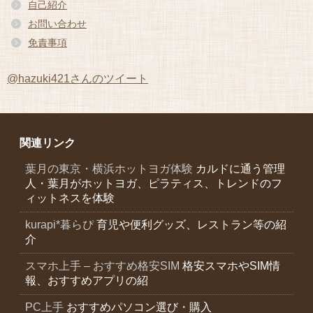
自己紹介
お問い合わせ
免責事項
@hazuki421さんのツイート
関連リンク
葉月の東京・横浜ホットヨガ体験
カルドに通う管理
人・葉月がホットヨガ、ピラティス、トレンドのフ
ィットネスを体験
kurapi*暮らぴ
育児や便利グッズ、レストラン等の紹
介
スマホ上手 – おすすめ格安SIM
格安スマホやSIM情
報、おすすめアプリの紹
PC上手
おすすめパソコン選び・購入