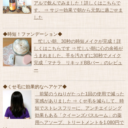
アルで飲んでみました！詳しくはこちらで
す。 ⇒ サジー効果で朝から元気に過ごせま
した
◆時短！ファンデーション◆
忙しい朝、30秒の時短メイクが完成！詳
しくはこちらです ⇒ 忙しい朝に心の余裕が
うまれました。手を汚さずに30秒でメイク
完成「マナラ リキッドBBバー」のレビュ
ー
◆くせ毛に効果的なヘアケア◆
前髪のうねりがたった1回の使用で減った
実感がありました ⇒ くせ毛を減らして、時
短でストレスフリーに、アンチエイジング
効果もある「クイーンズバスルーム」の薬
用ヘアソープ、トリートメントを1,080円で