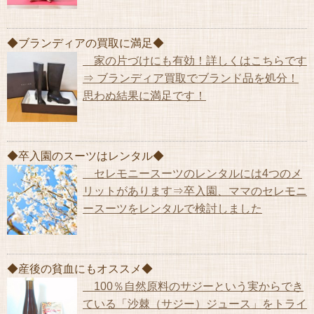
◆ブランディアの買取に満足◆
家の片づけにも有効！詳しくはこちらです
⇒ ブランディア買取でブランド品を処分！
思わぬ結果に満足です！
◆卒入園のスーツはレンタル◆
セレモニースーツのレンタルには4つのメ
リットがあります⇒卒入園、ママのセレモニ
ースーツをレンタルで検討しました
◆産後の貧血にもオススメ◆
100％自然原料のサジーという実からでき
ている「沙棘（サジー）ジュース」をトライ