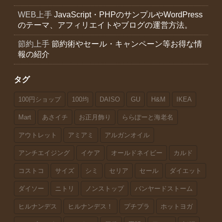
WEB上手
JavaScript・PHPのサンプルやWordPress
のテーマ、アフィリエイトやブログの運営方法。
節約上手
節約術やセール・キャンペーン等お得な情
報の紹介
タグ
100円ショップ
100均
DAISO
GU
H&M
IKEA
Mart
あさイチ
お正月飾り
ららぽーと海老名
アウトレット
アミアミ
アルガンオイル
アンチエイジング
イケア
オールドネイビー
カルド
コストコ
サイズ
シミ
セリア
セール
ダイエット
ダイソー
ニトリ
ノンストップ
バンヤードストーム
ヒルナンデス
ヒルナンデス！
プチプラ
ホットヨガ