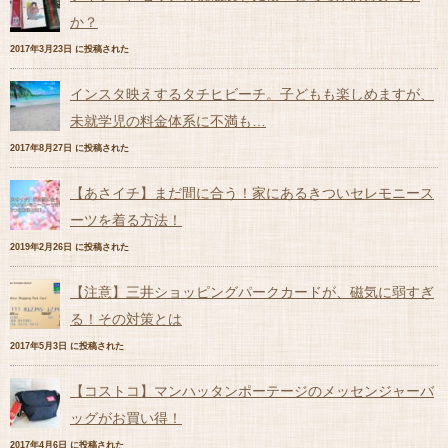
か？
2017年3月23日 に投稿された
インスタ映えするタチヒビーチ。子どもも楽しめますが、
未就学児の料金体系に不満も…
2017年8月27日 に投稿された
【あさイチ】まだ間に合う！家にあるきついセレモニース
ーツを着る方法！
2019年2月26日 に投稿された
【注意】三井ショッピングパークカードが、磁気に弱すぎ
る！その対策とは
2017年5月3日 に投稿された
【コストコ】マンハッタンポーテージのメッセンジャーバ
ッグがお買い得！
2017年4月6日 に投稿された