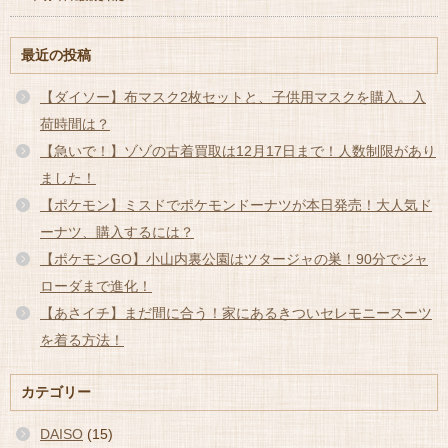
最近の投稿
【ダイソー】布マスク2枚セットと、子供用マスクを購入。入
荷時間は？
【急いで！】ゾゾの古着買取は12月17日まで！人数制限があり
ました！
【ポケモン】ミスドでポケモンドーナツが本日発売！大人気ド
ーナツ、購入するには？
【ポケモンGO】小山内裏公園はツタージャの巣！90分でジャ
ローダまで進化！
【あさイチ】まだ間に合う！家にあるきついセレモニースーツ
を着る方法！
カテゴリー
DAISO
(15)