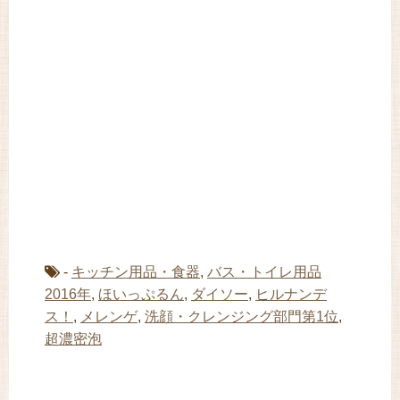
-
キッチン用品・食器
,
バス・トイレ用品
2016年
,
ほいっぷるん
,
ダイソー
,
ヒルナンデ
ス！
,
メレンゲ
,
洗顔・クレンジング部門第1位
,
超濃密泡