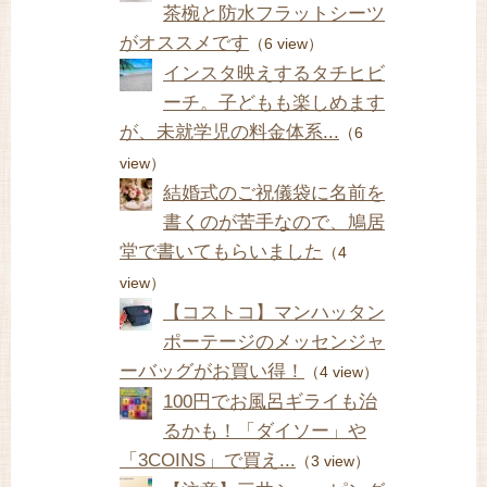
茶椀と防水フラットシーツ
がオススメです
（6 view）
インスタ映えするタチヒビ
ーチ。子どもも楽しめます
が、未就学児の料金体系...
（6
view）
結婚式のご祝儀袋に名前を
書くのが苦手なので、鳩居
堂で書いてもらいました
（4
view）
【コストコ】マンハッタン
ポーテージのメッセンジャ
ーバッグがお買い得！
（4 view）
100円でお風呂ギライも治
るかも！「ダイソー」や
「3COINS」で買え...
（3 view）