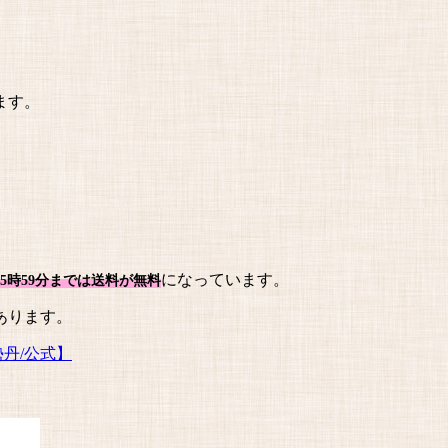
ます。
になっています。
の15時59分までは送料が無料
あります。
勢丹/公式】