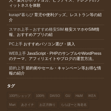
人・葉月がホットヨガ、ピラティス、トレンドのフ
ィットネスを体験
kurapi*暮らぴ
育児や便利グッズ、レストラン等の紹
介
スマホ上手 – おすすめ格安SIM
格安スマホやSIM情
報、おすすめアプリの紹
PC上手
おすすめパソコン選び・購入
WEB上手
JavaScript・PHPのサンプルやWordPress
のテーマ、アフィリエイトやブログの運営方法。
節約上手
節約術やセール・キャンペーン等お得な情
報の紹介
タグ
100円ショップ
100均
DAISO
GU
H&M
IKEA
Mart
あさイチ
お正月飾り
ららぽーと海老名