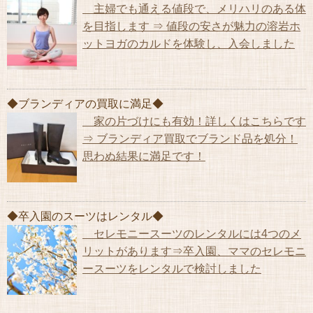
主婦でも通える値段で、メリハリのある体
を目指します ⇒ 値段の安さが魅力の溶岩ホ
ットヨガのカルドを体験し、入会しました
◆ブランディアの買取に満足◆
家の片づけにも有効！詳しくはこちらです
⇒ ブランディア買取でブランド品を処分！
思わぬ結果に満足です！
◆卒入園のスーツはレンタル◆
セレモニースーツのレンタルには4つのメ
リットがあります⇒卒入園、ママのセレモニ
ースーツをレンタルで検討しました