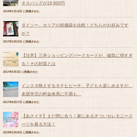
ネスバッグが19,800円
2019年1月14日 に投稿された
ダイソー、セリアの祝儀袋を比較！どちらがお好みです
か？
2017年3月23日 に投稿された
【注意】三井ショッピングパークカードが、磁気に弱すぎ
る！その対策とは
2017年5月3日 に投稿された
インスタ映えするタチヒビーチ。子どもも楽しめますが、
未就学児の料金体系に不満も…
2017年8月27日 に投稿された
【あさイチ】まだ間に合う！家にあるきついセレモニース
ーツを着る方法！
2019年2月26日 に投稿された