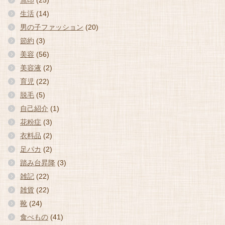
無印
(25)
生活
(14)
男の子ファッション
(20)
節約
(3)
美容
(56)
美容液
(2)
育児
(22)
脱毛
(5)
自己紹介
(1)
花粉症
(3)
衣料品
(2)
足パカ
(2)
踏み台昇降
(3)
雑記
(22)
雑貨
(22)
靴
(24)
食べもの
(41)