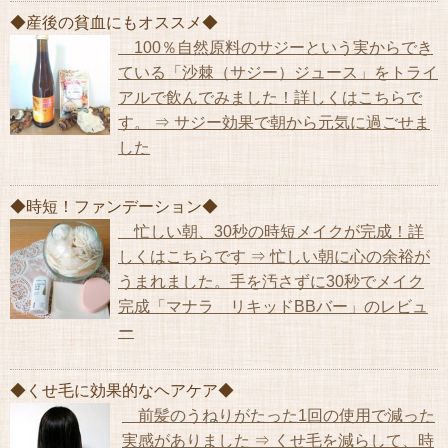
◆産後の貧血にもオススメ◆
100％自然原料のサジーという実からでき
ている「沙棘（サジー）ジュース」をトライ
アルで飲んでみました！詳しくはこちらで
す。 ⇒ サジー効果で朝から元気に過ごせま
した
◆時短！ファンデーション◆
忙しい朝、30秒の時短メイクが完成！詳
しくはこちらです ⇒ 忙しい朝に心の余裕が
うまれました。手を汚さずに30秒でメイク
完成「マナラ リキッドBBバー」のレビュ
ー
◆くせ毛に効果的なヘアケア◆
前髪のうねりがたった1回の使用で減った
実感がありました ⇒ くせ毛を減らして、時