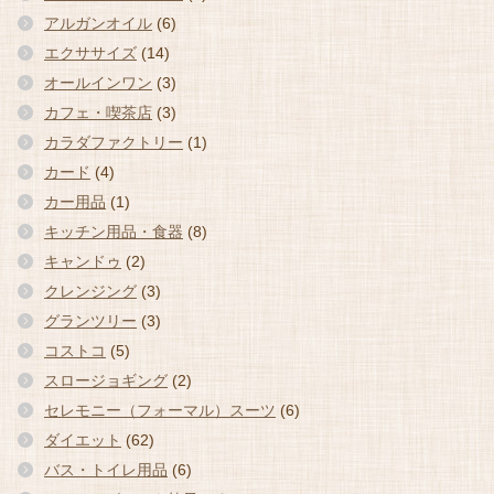
アルガンオイル
(6)
エクササイズ
(14)
オールインワン
(3)
カフェ・喫茶店
(3)
カラダファクトリー
(1)
カード
(4)
カー用品
(1)
キッチン用品・食器
(8)
キャンドゥ
(2)
クレンジング
(3)
グランツリー
(3)
コストコ
(5)
スロージョギング
(2)
セレモニー（フォーマル）スーツ
(6)
ダイエット
(62)
バス・トイレ用品
(6)