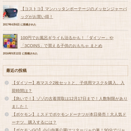
【コストコ】マンハッタンポーテージのメッセンジャーバ
ッグがお買い得！
2017年4月6日 に投稿された
100円でお風呂ギライも治るかも！「ダイソー」や
「3COINS」で買える子供のおもちゃ まとめ
2016年9月12日 に投稿された
最近の投稿
【ダイソー】布マスク2枚セットと、子供用マスクを購入。入
荷時間は？
【急いで！】ゾゾの古着買取は12月17日まで！人数制限があり
ました！
【ポケモン】ミスドでポケモンドーナツが本日発売！大人気ド
ーナツ、購入するには？
【ポケモンGO】小山内裏公園はツタージャの巣！90分でジャ