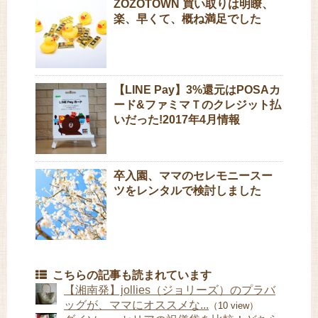
ZOZOTOWN 買い取りは明瞭、
楽、早くて、概ね満足でした
【LINE Pay】3%還元はPOSAカ
ード&ファミマＴのクレジット払
いだった!2017年4月情報
卒入園、ママのセレモニースー
ツをレンタルで検討しました
こちらの記事も読まれています
【湘南発】jollies（ジョリーズ）のプラバ
ッグが、ママにオススメな...
（10 view）