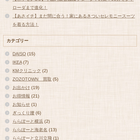
ローダまで進化！
【あさイチ】まだ間に合う！家にあるきついセレモニースーツ
を着る方法！
カテゴリー
DAISO
(15)
IKEA
(7)
KMクリニック
(2)
ZOZOTOWN 買取
(5)
お出かけ
(19)
お得情報
(21)
お知らせ
(1)
ぎっくり腰
(6)
ららぽーと横浜
(2)
ららぽーと海老名
(13)
ららぽーと立川立飛
(1)