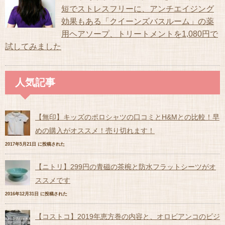
短でストレスフリーに、アンチエイジング
効果もある「クイーンズバスルーム」の薬
用ヘアソープ、トリートメントを1,080円で
試してみました
人気記事
【無印】キッズのポロシャツの口コミとH&Mとの比較！早
めの購入がオススメ！売り切れます！
2017年5月21日 に投稿された
【ニトリ】299円の青磁の茶椀と防水フラットシーツがオ
ススメです
2016年12月31日 に投稿された
【コストコ】2019年恵方巻の内容と、オロビアンコのビジ