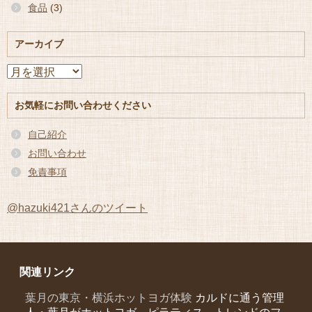
食品
(3)
アーカイブ
ア
ー
カ
お気軽にお問い合わせください
イ
ブ
自己紹介
お問い合わせ
免責事項
@hazuki421さんのツイート
関連リンク
葉月の東京・横浜ホットヨガ体験
カルドに通う管理