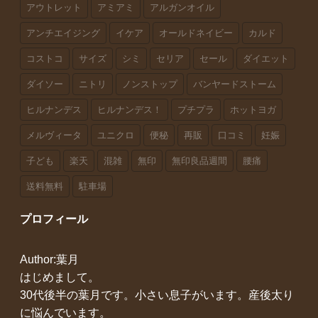
アウトレット
アミアミ
アルガンオイル
アンチエイジング
イケア
オールドネイビー
カルド
コストコ
サイズ
シミ
セリア
セール
ダイエット
ダイソー
ニトリ
ノンストップ
バンヤードストーム
ヒルナンデス
ヒルナンデス！
プチプラ
ホットヨガ
メルヴィータ
ユニクロ
便秘
再販
口コミ
妊娠
子ども
楽天
混雑
無印
無印良品週間
腰痛
送料無料
駐車場
プロフィール
Author:葉月
はじめまして。
30代後半の葉月です。小さい息子がいます。産後太り
に悩んでいます。