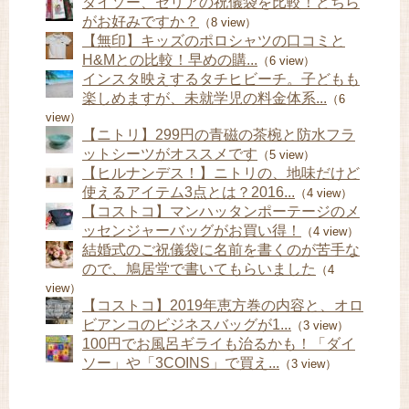
ダイソー、セリアの祝儀袋を比較！どちら
がお好みですか？
（8 view）
【無印】キッズのポロシャツの口コミと
H&Mとの比較！早めの購...
（6 view）
インスタ映えするタチヒビーチ。子どもも
楽しめますが、未就学児の料金体系...
（6
view）
【ニトリ】299円の青磁の茶椀と防水フラ
ットシーツがオススメです
（5 view）
【ヒルナンデス！】ニトリの、地味だけど
使えるアイテム3点とは？2016...
（4 view）
【コストコ】マンハッタンポーテージのメ
ッセンジャーバッグがお買い得！
（4 view）
結婚式のご祝儀袋に名前を書くのが苦手な
ので、鳩居堂で書いてもらいました
（4
view）
【コストコ】2019年恵方巻の内容と、オロ
ビアンコのビジネスバッグが1...
（3 view）
100円でお風呂ギライも治るかも！「ダイ
ソー」や「3COINS」で買え...
（3 view）