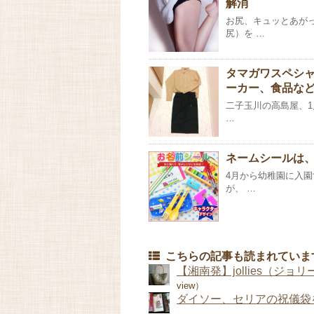
解消
お尻、キュッとあが
尻）を …
タマガワスペシ
ーカー、食品な
二子玉川の高島屋、1
…
ネームシールは
4月から幼稚園に入
が、 …
こちらの記事も読まれていま
【湘南発】jollies（ジ
view）
ダイソー、セリアの祝儀袋