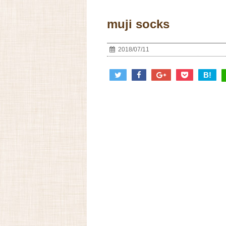
muji socks
2018/07/11
B!