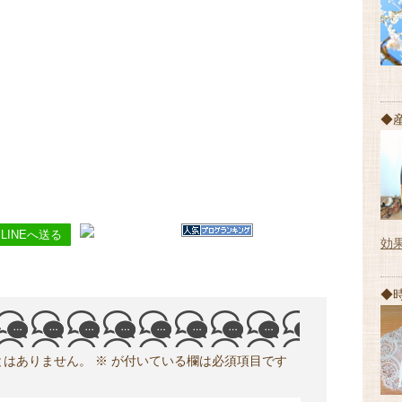
◆
LINEへ送る
効
◆
とはありません。
※
が付いている欄は必須項目です