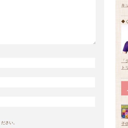
キ
◆
「
ト
ください。
子