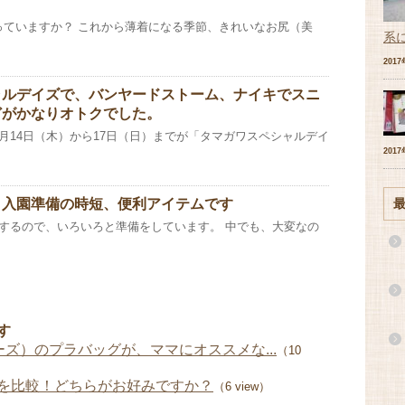
っていますか？ これから薄着になる季節、きれいなお尻（美
系
201
ャルデイズで、バンヤードストーム、ナイキでスニ
どがかなりオトクでした。
月14日（木）から17日（日）までが「タマガワスペシャルデイ
201
、入園準備の時短、便利アイテムです
園するので、いろいろと準備をしています。 中でも、大変なの
す
ョリーズ）のプラバッグが、ママにオススメな...
（10
を比較！どちらがお好みですか？
（6 view）