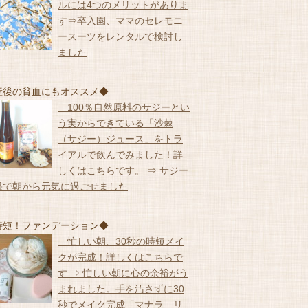
ルには4つのメリットがありま
す⇒卒入園、ママのセレモニ
ースーツをレンタルで検討し
ました
産後の貧血にもオススメ◆
100％自然原料のサジーとい
う実からできている「沙棘
（サジー）ジュース」をトラ
イアルで飲んでみました！詳
しくはこちらです。 ⇒ サジー
果で朝から元気に過ごせました
時短！ファンデーション◆
忙しい朝、30秒の時短メイ
クが完成！詳しくはこちらで
す ⇒ 忙しい朝に心の余裕がう
まれました。手を汚さずに30
秒でメイク完成「マナラ リ