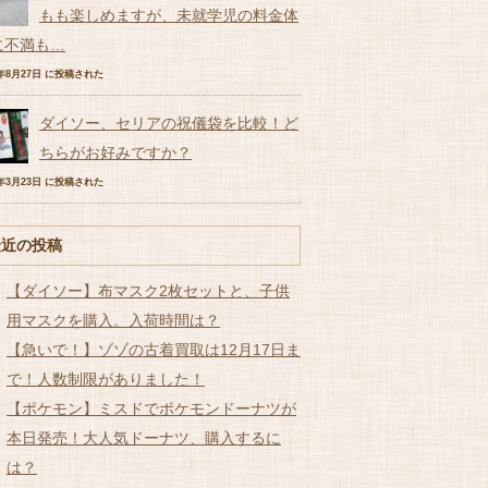
もも楽しめますが、未就学児の料金体
に不満も…
7年8月27日 に投稿された
ダイソー、セリアの祝儀袋を比較！ど
ちらがお好みですか？
7年3月23日 に投稿された
最近の投稿
【ダイソー】布マスク2枚セットと、子供
用マスクを購入。入荷時間は？
【急いで！】ゾゾの古着買取は12月17日ま
で！人数制限がありました！
【ポケモン】ミスドでポケモンドーナツが
本日発売！大人気ドーナツ、購入するに
は？