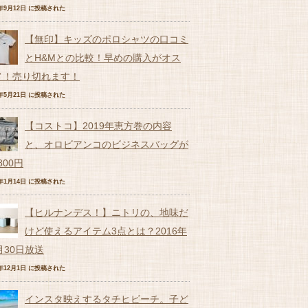
6年9月12日 に投稿された
【無印】キッズのポロシャツの口コミ
とH&Mとの比較！早めの購入がオス
メ！売り切れます！
7年5月21日 に投稿された
【コストコ】2019年恵方巻の内容
と、オロビアンコのビジネスバッグが
,800円
9年1月14日 に投稿された
【ヒルナンデス！】ニトリの、地味だ
けど使えるアイテム3点とは？2016年
月30日放送
6年12月1日 に投稿された
インスタ映えするタチヒビーチ。子ど