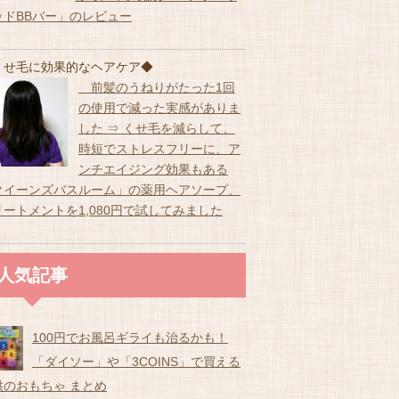
ッドBBバー」のレビュー
くせ毛に効果的なヘアケア◆
前髪のうねりがたった1回
の使用で減った実感がありま
した ⇒ くせ毛を減らして、
時短でストレスフリーに、ア
ンチエイジング効果もある
クイーンズバスルーム」の薬用ヘアソープ、
リートメントを1,080円で試してみました
人気記事
100円でお風呂ギライも治るかも！
「ダイソー」や「3COINS」で買える
供のおもちゃ まとめ