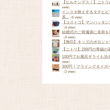
【ヒルナンデス！】ニトリの
view）
インスタ映えするタチヒビ
系...
（5 view）
【コストコ】マンハッタン
（4 view）
結婚式のご祝儀袋に名前を
（4 view）
【無印】キッズのポロシャツ
【ニトリ】299円の青磁
100円でお風呂ギライも治る
view）
300円！フライングタイガ
（2 view）