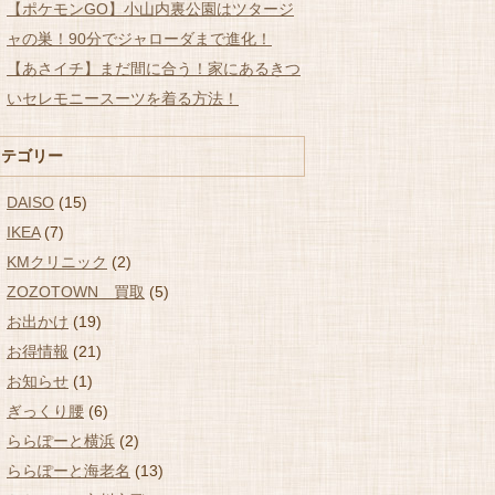
【ポケモンGO】小山内裏公園はツタージ
ャの巣！90分でジャローダまで進化！
【あさイチ】まだ間に合う！家にあるきつ
いセレモニースーツを着る方法！
カテゴリー
DAISO
(15)
IKEA
(7)
KMクリニック
(2)
ZOZOTOWN 買取
(5)
お出かけ
(19)
お得情報
(21)
お知らせ
(1)
ぎっくり腰
(6)
ららぽーと横浜
(2)
ららぽーと海老名
(13)