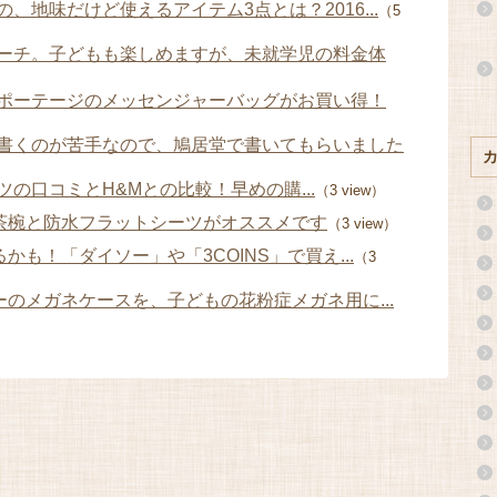
、地味だけど使えるアイテム3点とは？2016...
（5
ーチ。子どもも楽しめますが、未就学児の料金体
ポーテージのメッセンジャーバッグがお買い得！
書くのが苦手なので、鳩居堂で書いてもらいました
の口コミとH&Mとの比較！早めの購...
（3 view）
の茶椀と防水フラットシーツがオススメです
（3 view）
かも！「ダイソー」や「3COINS」で買え...
（3
ーのメガネケースを、子どもの花粉症メガネ用に...