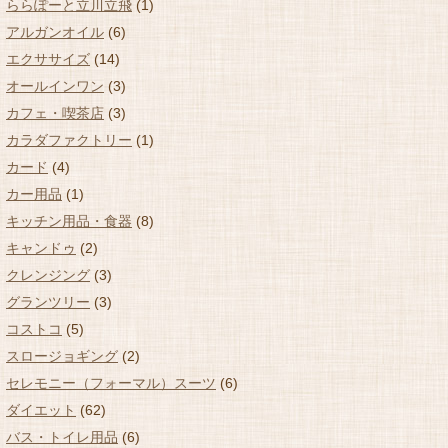
ららぽーと立川立飛
(1)
アルガンオイル
(6)
エクササイズ
(14)
オールインワン
(3)
カフェ・喫茶店
(3)
カラダファクトリー
(1)
カード
(4)
カー用品
(1)
キッチン用品・食器
(8)
キャンドゥ
(2)
クレンジング
(3)
グランツリー
(3)
コストコ
(5)
スロージョギング
(2)
セレモニー（フォーマル）スーツ
(6)
ダイエット
(62)
バス・トイレ用品
(6)