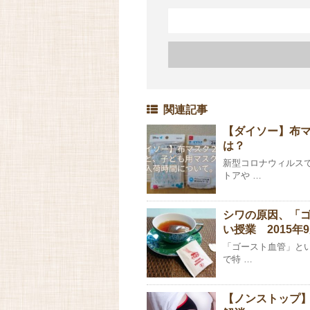
関連記事
【ダイソー】布
は？
新型コロナウィルス
トアや …
シワの原因、「
い授業 2015年
「ゴースト血管」と
で特 …
【ノンストップ】