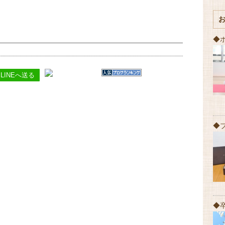
◆
LINEへ送る
◆
◆