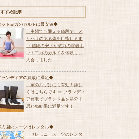
おすすめ記事
ホットヨガのカルドは最安値◆
主婦でも通える値段で、メ
リハリのある体を目指します
⇒ 値段の安さが魅力の溶岩ホ
ットヨガのカルドを体験し、
入会しました
ブランディアの買取に満足◆
家の片づけにも有効！詳し
くはこちらです ⇒ ブランディ
ア買取でブランド品を処分！
思わぬ結果に満足です！
卒入園のスーツはレンタル◆
セレモニースーツのレンタ