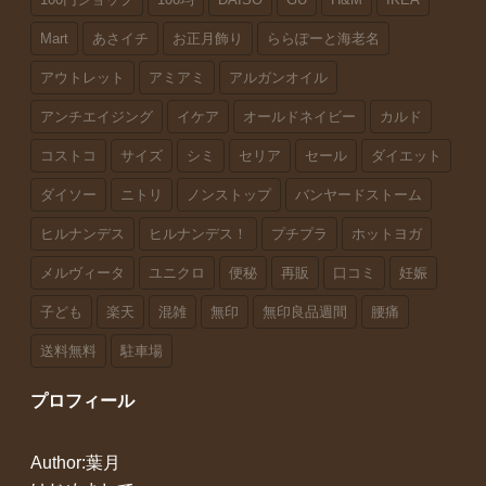
Mart
あさイチ
お正月飾り
ららぽーと海老名
アウトレット
アミアミ
アルガンオイル
アンチエイジング
イケア
オールドネイビー
カルド
コストコ
サイズ
シミ
セリア
セール
ダイエット
ダイソー
ニトリ
ノンストップ
バンヤードストーム
ヒルナンデス
ヒルナンデス！
プチプラ
ホットヨガ
メルヴィータ
ユニクロ
便秘
再販
口コミ
妊娠
子ども
楽天
混雑
無印
無印良品週間
腰痛
送料無料
駐車場
プロフィール
Author:葉月