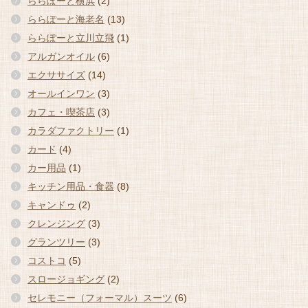
ららぽーと横浜
(2)
ららぽーと海老名
(13)
ららぽーと立川立飛
(1)
アルガンオイル
(6)
エクササイズ
(14)
オールインワン
(3)
カフェ・喫茶店
(3)
カラダファクトリー
(1)
カード
(4)
カー用品
(1)
キッチン用品・食器
(8)
キャンドゥ
(2)
クレンジング
(3)
グランツリー
(3)
コストコ
(5)
スロージョギング
(2)
セレモニー（フォーマル）スーツ
(6)