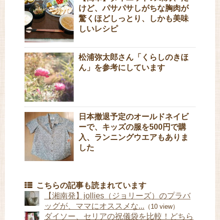
けど、パサパサしがちな胸肉が
驚くほどしっとり、しかも美味
しいレシピ
松浦弥太郎さん「くらしのきほ
ん」を参考にしています
日本撤退予定のオールドネイビ
ーで、キッズの服を500円で購
入、ランニングウエアもありま
した
こちらの記事も読まれています
【湘南発】jollies（ジョリーズ）のプラバ
ッグが、ママにオススメな...
（10 view）
ダイソー、セリアの祝儀袋を比較！どちら