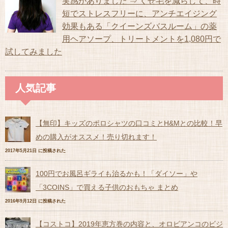
実感がありました ⇒ くせ毛を減らして、時
短でストレスフリーに、アンチエイジング
効果もある「クイーンズバスルーム」の薬
用ヘアソープ、トリートメントを1,080円で
試してみました
人気記事
【無印】キッズのポロシャツの口コミとH&Mとの比較！早
めの購入がオススメ！売り切れます！
2017年5月21日 に投稿された
100円でお風呂ギライも治るかも！「ダイソー」や
「3COINS」で買える子供のおもちゃ まとめ
2016年9月12日 に投稿された
【コストコ】2019年恵方巻の内容と、オロビアンコのビジ