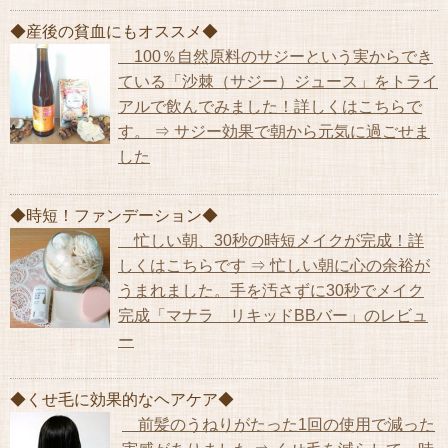
◆産後の貧血にもオススメ◆
100％自然原料のサジーという実からでき
ている「沙棘（サジー）ジュース」をトライ
アルで飲んでみました！詳しくはこちらで
す。 ⇒ サジー効果で朝から元気に過ごせま
した
◆時短！ファンデーション◆
忙しい朝、30秒の時短メイクが完成！詳
しくはこちらです ⇒ 忙しい朝に心の余裕が
うまれました。手を汚さずに30秒でメイク
完成「マナラ リキッドBBバー」のレビュ
ー
◆くせ毛に効果的なヘアケア◆
前髪のうねりがたった1回の使用で減った