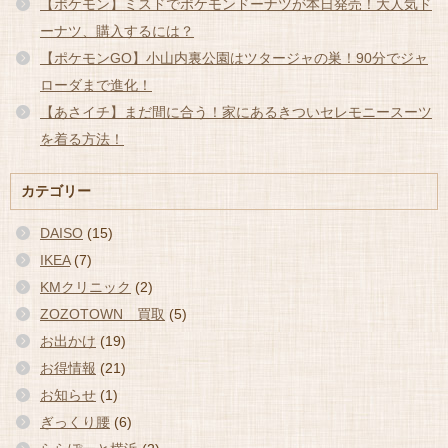
【ポケモン】ミスドでポケモンドーナツが本日発売！大人気ド
ーナツ、購入するには？
【ポケモンGO】小山内裏公園はツタージャの巣！90分でジャ
ローダまで進化！
【あさイチ】まだ間に合う！家にあるきついセレモニースーツ
を着る方法！
カテゴリー
DAISO
(15)
IKEA
(7)
KMクリニック
(2)
ZOZOTOWN 買取
(5)
お出かけ
(19)
お得情報
(21)
お知らせ
(1)
ぎっくり腰
(6)