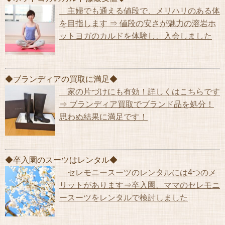
主婦でも通える値段で、メリハリのある体
を目指します ⇒ 値段の安さが魅力の溶岩ホ
ットヨガのカルドを体験し、入会しました
◆ブランディアの買取に満足◆
家の片づけにも有効！詳しくはこちらです
⇒ ブランディア買取でブランド品を処分！
思わぬ結果に満足です！
◆卒入園のスーツはレンタル◆
セレモニースーツのレンタルには4つのメ
リットがあります⇒卒入園、ママのセレモニ
ースーツをレンタルで検討しました