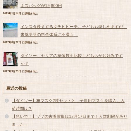
ネスバッグが19,800円
2019年1月14日 に投稿された
インスタ映えするタチヒビーチ。子どもも楽しめますが、
未就学児の料金体系に不満も…
2017年8月27日 に投稿された
ダイソー、セリアの祝儀袋を比較！どちらがお好みです
か？
2017年3月23日 に投稿された
最近の投稿
【ダイソー】布マスク2枚セットと、子供用マスクを購入。入
荷時間は？
【急いで！】ゾゾの古着買取は12月17日まで！人数制限があり
ました！