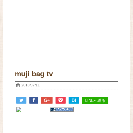
muji bag tv
2018/07/11
B!
LINEへ送る