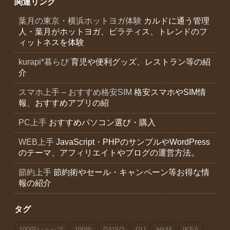
関連リンク
葉月の東京・横浜ホットヨガ体験
カルドに通う管理
人・葉月がホットヨガ、ピラティス、トレンドのフ
ィットネスを体験
kurapi*暮らぴ
育児や便利グッズ、レストラン等の紹
介
スマホ上手 – おすすめ格安SIM
格安スマホやSIM情
報、おすすめアプリの紹
PC上手
おすすめパソコン選び・購入
WEB上手
JavaScript・PHPのサンプルやWordPress
のテーマ、アフィリエイトやブログの運営方法。
節約上手
節約術やセール・キャンペーン等お得な情
報の紹介
タグ
100円ショップ
100均
DAISO
GU
H&M
IKEA