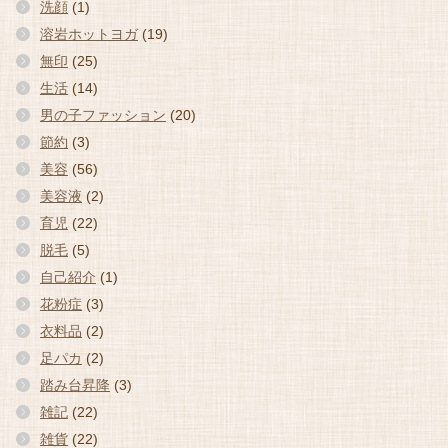
洗顔
(1)
溶岩ホットヨガ
(19)
無印
(25)
生活
(14)
男の子ファッション
(20)
節約
(3)
美容
(56)
美容液
(2)
育児
(22)
脱毛
(5)
自己紹介
(1)
花粉症
(3)
衣料品
(2)
足パカ
(2)
踏み台昇降
(3)
雑記
(22)
雑貨
(22)