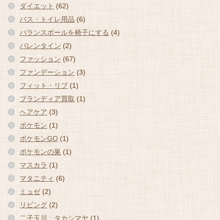
ダイエット
(62)
バス・トイレ用品
(6)
バランスボールを椅子にする
(4)
バレンタイン
(2)
ファッション
(67)
ファンデーション
(3)
フィット・リブ
(1)
ブランディア買取
(1)
ヘアケア
(3)
ポケモン
(1)
ポケモンGO
(1)
ポケモンの巣
(1)
マスカラ
(1)
マタニティ
(6)
ミュゼ
(2)
リビング
(2)
二子玉川 タカシマヤ
(1)