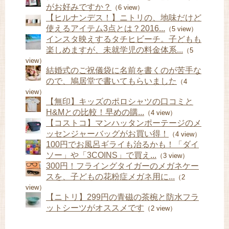
がお好みですか？
（6 view）
【ヒルナンデス！】ニトリの、地味だけど
使えるアイテム3点とは？2016...
（5 view）
インスタ映えするタチヒビーチ。子どもも
楽しめますが、未就学児の料金体系...
（5
view）
結婚式のご祝儀袋に名前を書くのが苦手な
ので、鳩居堂で書いてもらいました
（4
view）
【無印】キッズのポロシャツの口コミと
H&Mとの比較！早めの購...
（4 view）
【コストコ】マンハッタンポーテージのメ
ッセンジャーバッグがお買い得！
（4 view）
100円でお風呂ギライも治るかも！「ダイ
ソー」や「3COINS」で買え...
（3 view）
300円！フライングタイガーのメガネケー
スを、子どもの花粉症メガネ用に...
（2
view）
【ニトリ】299円の青磁の茶椀と防水フラ
ットシーツがオススメです
（2 view）