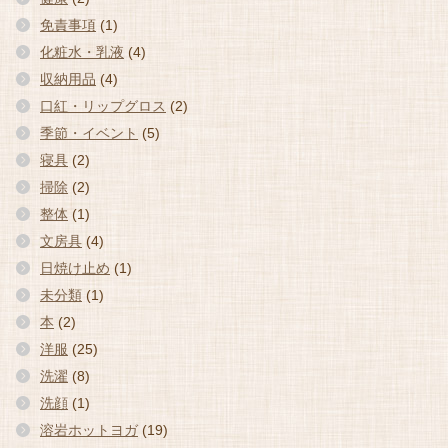
免責事項
(1)
化粧水・乳液
(4)
収納用品
(4)
口紅・リップグロス
(2)
季節・イベント
(5)
寝具
(2)
掃除
(2)
整体
(1)
文房具
(4)
日焼け止め
(1)
未分類
(1)
本
(2)
洋服
(25)
洗濯
(8)
洗顔
(1)
溶岩ホットヨガ
(19)