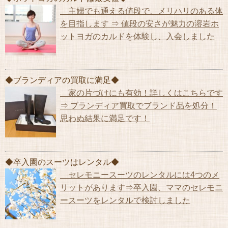
主婦でも通える値段で、メリハリのある体
を目指します ⇒ 値段の安さが魅力の溶岩ホ
ットヨガのカルドを体験し、入会しました
◆ブランディアの買取に満足◆
家の片づけにも有効！詳しくはこちらです
⇒ ブランディア買取でブランド品を処分！
思わぬ結果に満足です！
◆卒入園のスーツはレンタル◆
セレモニースーツのレンタルには4つのメ
リットがあります⇒卒入園、ママのセレモニ
ースーツをレンタルで検討しました