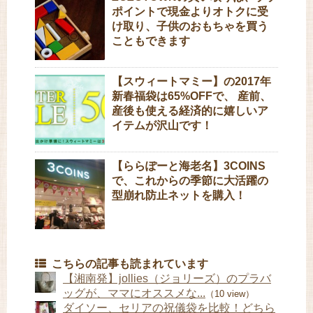
ポイントで現金よりオトクに受
け取り、子供のおもちゃを買う
こともできます
【スウィートマミー】の2017年
新春福袋は65%OFFで、 産前、
産後も使える経済的に嬉しいア
イテムが沢山です！
【ららぽーと海老名】3COINS
で、これからの季節に大活躍の
型崩れ防止ネットを購入！
こちらの記事も読まれています
【湘南発】jollies（ジョリーズ）のプラバ
ッグが、ママにオススメな...
（10 view）
ダイソー、セリアの祝儀袋を比較！どちら