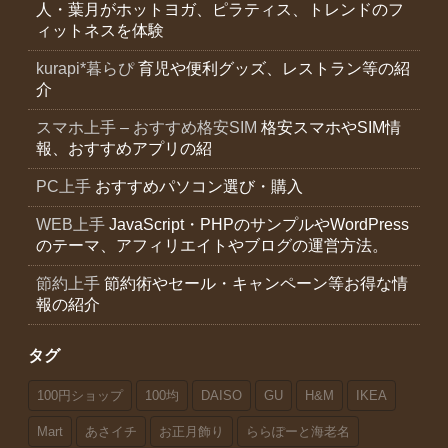
人・葉月がホットヨガ、ピラティス、トレンドのフ
ィットネスを体験
kurapi*暮らぴ
育児や便利グッズ、レストラン等の紹
介
スマホ上手 – おすすめ格安SIM
格安スマホやSIM情
報、おすすめアプリの紹
PC上手
おすすめパソコン選び・購入
WEB上手
JavaScript・PHPのサンプルやWordPress
のテーマ、アフィリエイトやブログの運営方法。
節約上手
節約術やセール・キャンペーン等お得な情
報の紹介
タグ
100円ショップ
100均
DAISO
GU
H&M
IKEA
Mart
あさイチ
お正月飾り
ららぽーと海老名