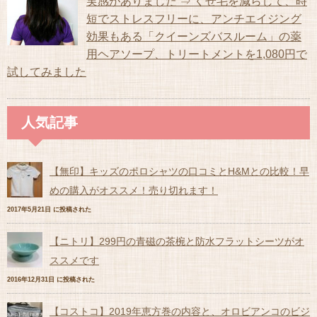
実感がありました ⇒ くせ毛を減らして、時
短でストレスフリーに、アンチエイジング
効果もある「クイーンズバスルーム」の薬
用ヘアソープ、トリートメントを1,080円で
試してみました
人気記事
【無印】キッズのポロシャツの口コミとH&Mとの比較！早
めの購入がオススメ！売り切れます！
2017年5月21日 に投稿された
【ニトリ】299円の青磁の茶椀と防水フラットシーツがオ
ススメです
2016年12月31日 に投稿された
【コストコ】2019年恵方巻の内容と、オロビアンコのビジ