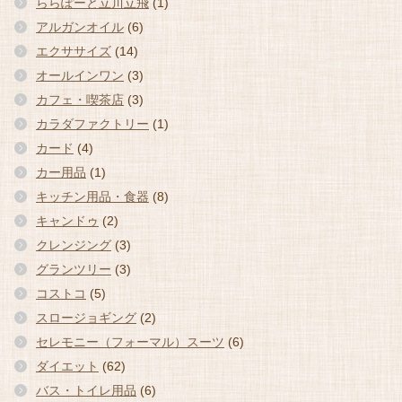
ららぽーと立川立飛
(1)
アルガンオイル
(6)
エクササイズ
(14)
オールインワン
(3)
カフェ・喫茶店
(3)
カラダファクトリー
(1)
カード
(4)
カー用品
(1)
キッチン用品・食器
(8)
キャンドゥ
(2)
クレンジング
(3)
グランツリー
(3)
コストコ
(5)
スロージョギング
(2)
セレモニー（フォーマル）スーツ
(6)
ダイエット
(62)
バス・トイレ用品
(6)