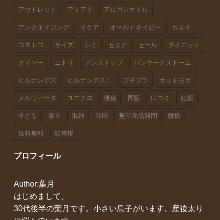
アウトレット
アミアミ
アルガンオイル
アンチエイジング
イケア
オールドネイビー
カルド
コストコ
サイズ
シミ
セリア
セール
ダイエット
ダイソー
ニトリ
ノンストップ
バンヤードストーム
ヒルナンデス
ヒルナンデス！
プチプラ
ホットヨガ
メルヴィータ
ユニクロ
便秘
再販
口コミ
妊娠
子ども
楽天
混雑
無印
無印良品週間
腰痛
送料無料
駐車場
プロフィール
Author:葉月
はじめまして。
30代後半の葉月です。小さい息子がいます。産後太り