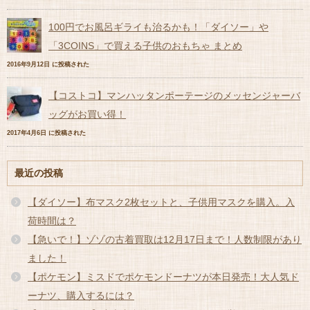
100円でお風呂ギライも治るかも！「ダイソー」や
「3COINS」で買える子供のおもちゃ まとめ
2016年9月12日 に投稿された
【コストコ】マンハッタンポーテージのメッセンジャーバ
ッグがお買い得！
2017年4月6日 に投稿された
最近の投稿
【ダイソー】布マスク2枚セットと、子供用マスクを購入。入
荷時間は？
【急いで！】ゾゾの古着買取は12月17日まで！人数制限があり
ました！
【ポケモン】ミスドでポケモンドーナツが本日発売！大人気ド
ーナツ、購入するには？