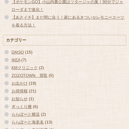
【ポケモンGO】小山内裏公園はツタージャの巣！90分でジャ
ローダまで進化！
【あさイチ】まだ間に合う！家にあるきついセレモニースーツ
を着る方法！
カテゴリー
DAISO
(15)
IKEA
(7)
KMクリニック
(2)
ZOZOTOWN 買取
(5)
お出かけ
(19)
お得情報
(21)
お知らせ
(1)
ぎっくり腰
(6)
ららぽーと横浜
(2)
ららぽーと海老名
(13)