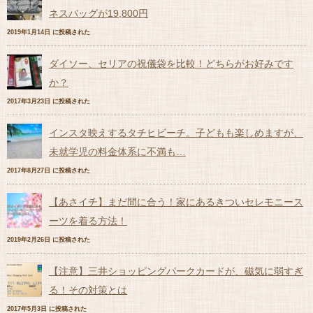
ネスバッグが19,800円
2019年1月14日 に投稿された
ダイソー、セリアの祝儀袋を比較！どちらがお好みです
か？
2017年3月23日 に投稿された
インスタ映えするタチヒビーチ。子どもも楽しめますが、
未就学児の料金体系に不満も…
2017年8月27日 に投稿された
【あさイチ】まだ間に合う！家にあるきついセレモニース
ーツを着る方法！
2019年2月26日 に投稿された
【注意】三井ショッピングパークカードが、磁気に弱すぎ
る！その対策とは
2017年5月3日 に投稿された