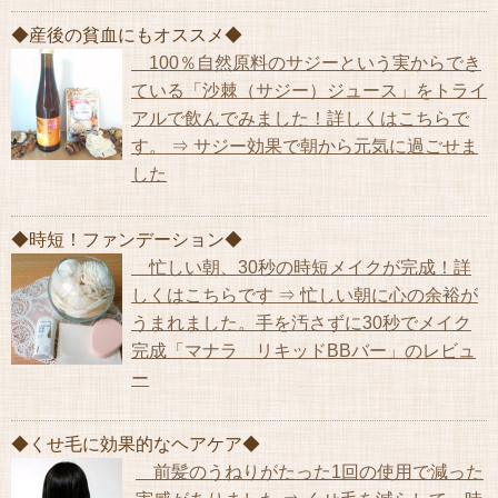
◆産後の貧血にもオススメ◆
100％自然原料のサジーという実からでき
ている「沙棘（サジー）ジュース」をトライ
アルで飲んでみました！詳しくはこちらで
す。 ⇒ サジー効果で朝から元気に過ごせま
した
◆時短！ファンデーション◆
忙しい朝、30秒の時短メイクが完成！詳
しくはこちらです ⇒ 忙しい朝に心の余裕が
うまれました。手を汚さずに30秒でメイク
完成「マナラ リキッドBBバー」のレビュ
ー
◆くせ毛に効果的なヘアケア◆
前髪のうねりがたった1回の使用で減った