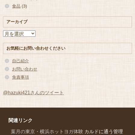
食品
(3)
アーカイブ
ア
ー
カ
お気軽にお問い合わせください
イ
ブ
自己紹介
お問い合わせ
免責事項
@hazuki421さんのツイート
関連リンク
葉月の東京・横浜ホットヨガ体験
カルドに通う管理