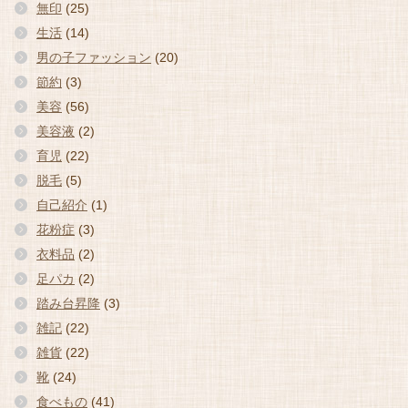
無印
(25)
生活
(14)
男の子ファッション
(20)
節約
(3)
美容
(56)
美容液
(2)
育児
(22)
脱毛
(5)
自己紹介
(1)
花粉症
(3)
衣料品
(2)
足パカ
(2)
踏み台昇降
(3)
雑記
(22)
雑貨
(22)
靴
(24)
食べもの
(41)