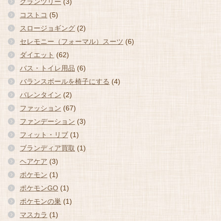
グランツリー
(3)
コストコ
(5)
スロージョギング
(2)
セレモニー（フォーマル）スーツ
(6)
ダイエット
(62)
バス・トイレ用品
(6)
バランスボールを椅子にする
(4)
バレンタイン
(2)
ファッション
(67)
ファンデーション
(3)
フィット・リブ
(1)
ブランディア買取
(1)
ヘアケア
(3)
ポケモン
(1)
ポケモンGO
(1)
ポケモンの巣
(1)
マスカラ
(1)