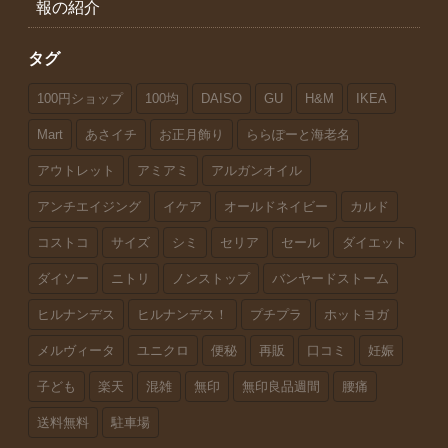
報の紹介
タグ
100円ショップ
100均
DAISO
GU
H&M
IKEA
Mart
あさイチ
お正月飾り
ららぽーと海老名
アウトレット
アミアミ
アルガンオイル
アンチエイジング
イケア
オールドネイビー
カルド
コストコ
サイズ
シミ
セリア
セール
ダイエット
ダイソー
ニトリ
ノンストップ
バンヤードストーム
ヒルナンデス
ヒルナンデス！
プチプラ
ホットヨガ
メルヴィータ
ユニクロ
便秘
再販
口コミ
妊娠
子ども
楽天
混雑
無印
無印良品週間
腰痛
送料無料
駐車場