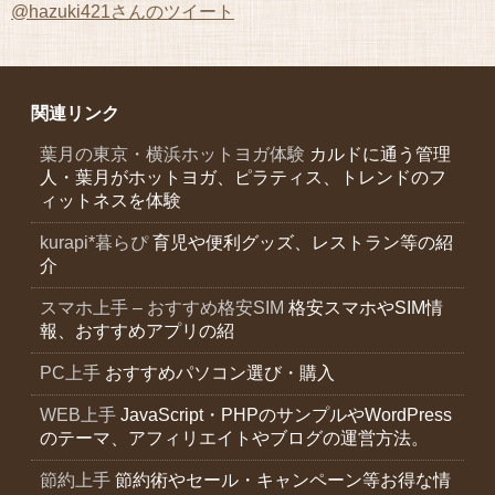
@hazuki421さんのツイート
関連リンク
葉月の東京・横浜ホットヨガ体験
カルドに通う管理
人・葉月がホットヨガ、ピラティス、トレンドのフ
ィットネスを体験
kurapi*暮らぴ
育児や便利グッズ、レストラン等の紹
介
スマホ上手 – おすすめ格安SIM
格安スマホやSIM情
報、おすすめアプリの紹
PC上手
おすすめパソコン選び・購入
WEB上手
JavaScript・PHPのサンプルやWordPress
のテーマ、アフィリエイトやブログの運営方法。
節約上手
節約術やセール・キャンペーン等お得な情