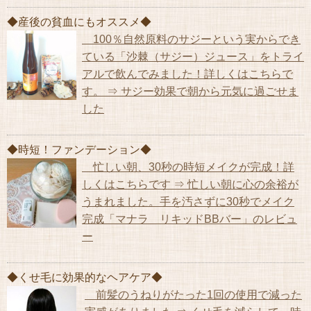
◆産後の貧血にもオススメ◆
100％自然原料のサジーという実からでき
ている「沙棘（サジー）ジュース」をトライ
アルで飲んでみました！詳しくはこちらで
す。 ⇒ サジー効果で朝から元気に過ごせま
した
◆時短！ファンデーション◆
忙しい朝、30秒の時短メイクが完成！詳
しくはこちらです ⇒ 忙しい朝に心の余裕が
うまれました。手を汚さずに30秒でメイク
完成「マナラ リキッドBBバー」のレビュ
ー
◆くせ毛に効果的なヘアケア◆
前髪のうねりがたった1回の使用で減った