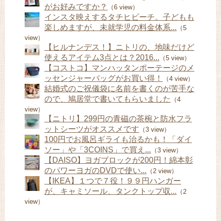
がお好みですか？
（6 view）
インスタ映えするタチヒビーチ。子どもも
楽しめますが、未就学児の料金体系...
（5
view）
【ヒルナンデス！】ニトリの、地味だけど
使えるアイテム3点とは？2016...
（5 view）
【コストコ】マンハッタンポーテージのメ
ッセンジャーバッグがお買い得！
（4 view）
結婚式のご祝儀袋に名前を書くのが苦手な
ので、鳩居堂で書いてもらいました
（4
view）
【ニトリ】299円の青磁の茶椀と防水フラ
ットシーツがオススメです
（3 view）
100円でお風呂ギライも治るかも！「ダイ
ソー」や「3COINS」で買え...
（3 view）
【DAISO】ヨガブロックが200円！綿本彰
のパワーヨガのDVDで使い...
（2 view）
【IKEA】１つで７役！９９円ハンガー
が、キャミソール、タンクトップ収...
（2
view）