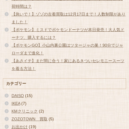
荷時間は？
【急いで！】ゾゾの古着買取は12月17日まで！人数制限があり
ました！
【ポケモン】ミスドでポケモンドーナツが本日発売！大人気ド
ーナツ、購入するには？
【ポケモンGO】小山内裏公園はツタージャの巣！90分でジャ
ローダまで進化！
【あさイチ】まだ間に合う！家にあるきついセレモニースーツ
を着る方法！
カテゴリー
DAISO
(15)
IKEA
(7)
KMクリニック
(2)
ZOZOTOWN 買取
(5)
お出かけ
(19)