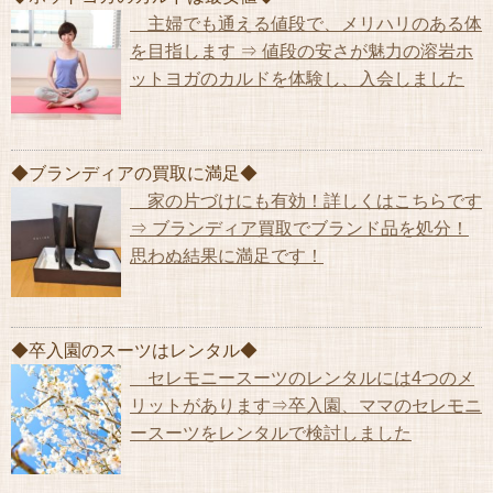
主婦でも通える値段で、メリハリのある体
を目指します ⇒ 値段の安さが魅力の溶岩ホ
ットヨガのカルドを体験し、入会しました
◆ブランディアの買取に満足◆
家の片づけにも有効！詳しくはこちらです
⇒ ブランディア買取でブランド品を処分！
思わぬ結果に満足です！
◆卒入園のスーツはレンタル◆
セレモニースーツのレンタルには4つのメ
リットがあります⇒卒入園、ママのセレモニ
ースーツをレンタルで検討しました