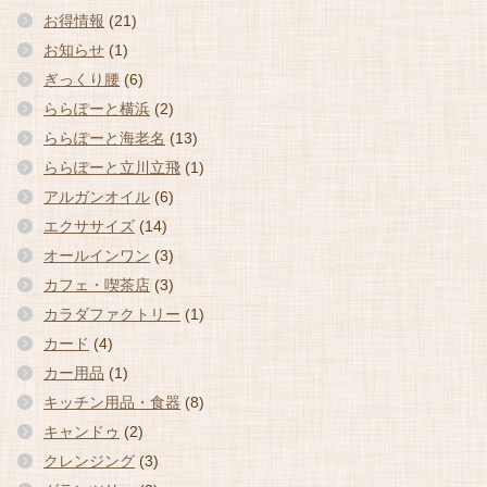
お得情報
(21)
お知らせ
(1)
ぎっくり腰
(6)
ららぽーと横浜
(2)
ららぽーと海老名
(13)
ららぽーと立川立飛
(1)
アルガンオイル
(6)
エクササイズ
(14)
オールインワン
(3)
カフェ・喫茶店
(3)
カラダファクトリー
(1)
カード
(4)
カー用品
(1)
キッチン用品・食器
(8)
キャンドゥ
(2)
クレンジング
(3)