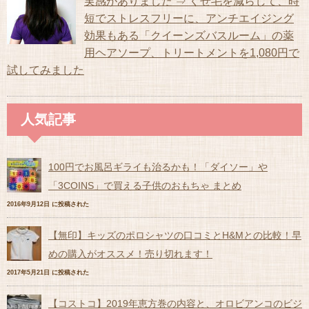
実感がありました ⇒ くせ毛を減らして、時
短でストレスフリーに、アンチエイジング
効果もある「クイーンズバスルーム」の薬
用ヘアソープ、トリートメントを1,080円で
試してみました
人気記事
100円でお風呂ギライも治るかも！「ダイソー」や
「3COINS」で買える子供のおもちゃ まとめ
2016年9月12日 に投稿された
【無印】キッズのポロシャツの口コミとH&Mとの比較！早
めの購入がオススメ！売り切れます！
2017年5月21日 に投稿された
【コストコ】2019年恵方巻の内容と、オロビアンコのビジ