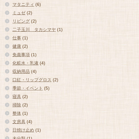
マタニティ
(6)
ミュゼ
(2)
リビング
(2)
二子玉川 タカシマヤ
(1)
仕事
(1)
健康
(2)
免責事項
(1)
化粧水・乳液
(4)
収納用品
(4)
口紅・リップグロス
(2)
季節・イベント
(5)
寝具
(2)
掃除
(2)
整体
(1)
文房具
(4)
日焼け止め
(1)
未分類
(1)