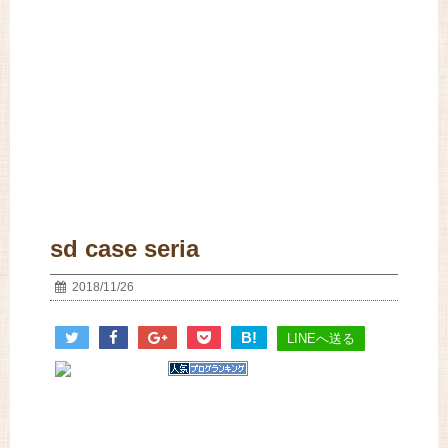
sd case seria
2018/11/26
B!
LINEへ送る