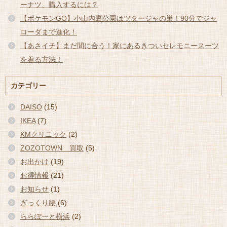
ーナツ、購入するには？
【ポケモンGO】小山内裏公園はツタージャの巣！90分でジャ
ローダまで進化！
【あさイチ】まだ間に合う！家にあるきついセレモニースーツ
を着る方法！
カテゴリー
DAISO
(15)
IKEA
(7)
KMクリニック
(2)
ZOZOTOWN 買取
(5)
お出かけ
(19)
お得情報
(21)
お知らせ
(1)
ぎっくり腰
(6)
ららぽーと横浜
(2)