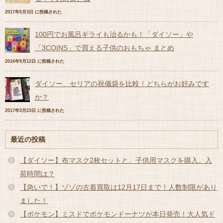
2017年5月3日 に投稿された
100円でお風呂ギライも治るかも！「ダイソー」や
「3COINS」で買える子供のおもちゃ まとめ
2016年9月12日 に投稿された
ダイソー、セリアの祝儀袋を比較！どちらがお好みです
か？
2017年3月23日 に投稿された
最近の投稿
【ダイソー】布マスク2枚セットと、子供用マスクを購入。入
荷時間は？
【急いで！】ゾゾの古着買取は12月17日まで！人数制限があり
ました！
【ポケモン】ミスドでポケモンドーナツが本日発売！大人気ド