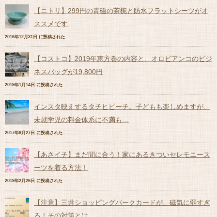
【ニトリ】299円の青磁の茶椀と防水フラットシーツがオ
ススメです
2016年12月31日 に投稿された
【コストコ】2019年恵方巻の内容と、オロビアンコのビジ
ネスバッグが19,800円
2019年1月14日 に投稿された
インスタ映えするタチヒビーチ。子どもも楽しめますが、
未就学児の料金体系に不満も…
2017年8月27日 に投稿された
【あさイチ】まだ間に合う！家にあるきついセレモニース
ーツを着る方法！
2019年2月26日 に投稿された
【注意】三井ショッピングパークカードが、磁気に弱すぎ
る！その対策とは