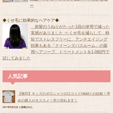
ー
◆くせ毛に効果的なヘアケア◆
前髪のうねりがたった1回の使用で減った
実感がありました ⇒ くせ毛を減らして、時
短でストレスフリーに、アンチエイジング
効果もある「クイーンズバスルーム」の薬
用ヘアソープ、トリートメントを1,080円で
試してみました
人気記事
【無印】キッズのポロシャツの口コミとH&Mとの比較！早
めの購入がオススメ！売り切れます！
2017年5月21日 に投稿された