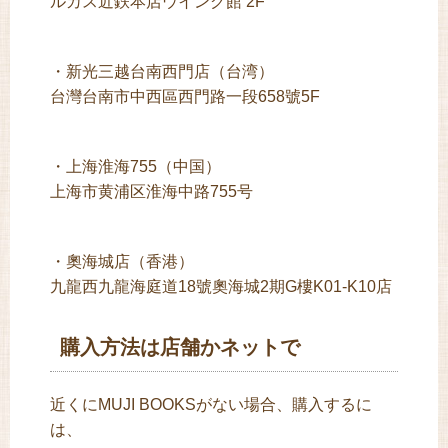
ルカス近鉄本店ウイング館 2F
・新光三越台南西門店（台湾）
台灣台南市中西區西門路一段658號5F
・上海淮海755（中国）
上海市黄浦区淮海中路755号
・奧海城店（香港）
九龍西九龍海庭道18號奧海城2期G樓K01-K10店
購入方法は店舗かネットで
近くにMUJI BOOKSがない場合、購入するに
は、