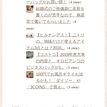
ーバッグがお買い得！
（4 view）
結婚式のご祝儀袋に名前を
書くのが苦手なので、鳩居
堂で書いてもらいました
（4
view）
【ヒルナンデス！】ニトリ
の、地味だけど使えるアイ
テム3点とは？2016...
（4 view）
【コストコ】2019年恵方巻
の内容と、オロビアンコの
ビジネスバッグが1...
（3 view）
100円でお風呂ギライも治
るかも！「ダイソー」や
「3COINS」で買え...
（3 view）