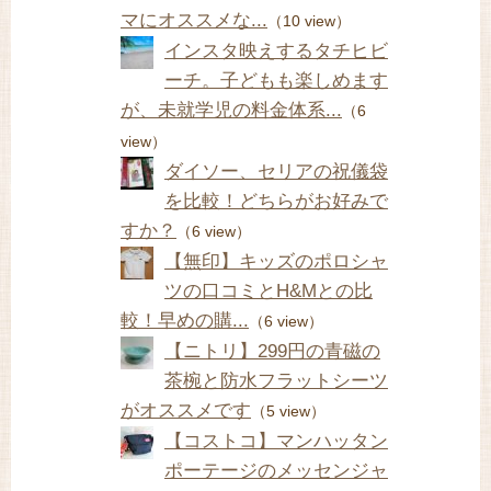
マにオススメな...
（10 view）
インスタ映えするタチヒビ
ーチ。子どもも楽しめます
が、未就学児の料金体系...
（6
view）
ダイソー、セリアの祝儀袋
を比較！どちらがお好みで
すか？
（6 view）
【無印】キッズのポロシャ
ツの口コミとH&Mとの比
較！早めの購...
（6 view）
【ニトリ】299円の青磁の
茶椀と防水フラットシーツ
がオススメです
（5 view）
【コストコ】マンハッタン
ポーテージのメッセンジャ