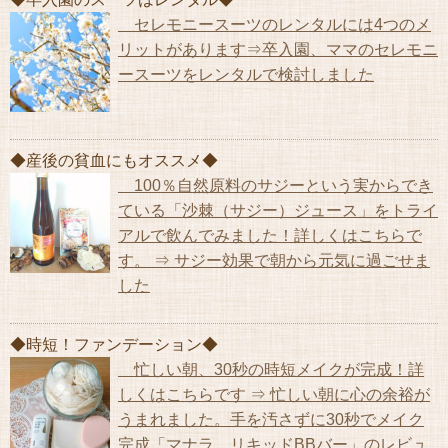
セレモニースーツのレンタルには4つのメ
リットがあります⇒卒入園、ママのセレモニ
ースーツをレンタルで検討しました
◆産後の貧血にもオススメ◆
100％自然原料のサジーという実からでき
ている「沙棘（サジー）ジュース」をトライ
アルで飲んでみました！詳しくはこちらで
す。 ⇒ サジー効果で朝から元気に過ごせま
した
◆時短！ファンデーション◆
忙しい朝、30秒の時短メイクが完成！詳
しくはこちらです ⇒ 忙しい朝に心の余裕が
うまれました。手を汚さずに30秒でメイク
完成「マナラ リキッドBBバー」のレビュ