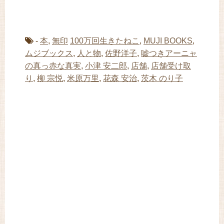
-
本
,
無印
100万回生きたねこ
,
MUJI BOOKS
,
ムジブックス
,
人と物
,
佐野洋子
,
嘘つきアーニャ
の真っ赤な真実
,
小津 安二郎
,
店舗
,
店舗受け取
り
,
柳 宗悦
,
米原万里
,
花森 安治
,
茨木 のり子