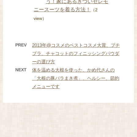
う！家にあるきついセレモ
ニースーツを着る方法！
（2
view）
PREV
2013年@コスメのベストコスメ大賞、プチ
プラ、チャコットのフィニッシングパウダ
ーの選び方
NEXT
体を温める大根を使った、かめ代さんの
「大根の豚バラまき煮」、ヘルシー、節約
メニューです