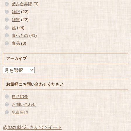
踏み台昇降
(3)
雑記
(22)
雑貨
(22)
靴
(24)
食べもの
(41)
食品
(3)
アーカイブ
ア
ー
カ
お気軽にお問い合わせください
イ
ブ
自己紹介
お問い合わせ
免責事項
@hazuki421さんのツイート