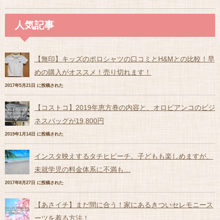
人気記事
【無印】キッズのポロシャツの口コミとH&Mとの比較！早
めの購入がオススメ！売り切れます！
2017年5月21日 に投稿された
【コストコ】2019年恵方巻の内容と、オロビアンコのビジ
ネスバッグが19,800円
2019年1月14日 に投稿された
インスタ映えするタチヒビーチ。子どもも楽しめますが、
未就学児の料金体系に不満も…
2017年8月27日 に投稿された
【あさイチ】まだ間に合う！家にあるきついセレモニース
ーツを着る方法！