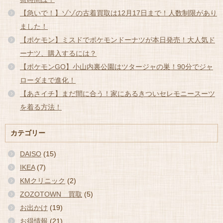
【急いで！】ゾゾの古着買取は12月17日まで！人数制限があり
ました！
【ポケモン】ミスドでポケモンドーナツが本日発売！大人気ド
ーナツ、購入するには？
【ポケモンGO】小山内裏公園はツタージャの巣！90分でジャ
ローダまで進化！
【あさイチ】まだ間に合う！家にあるきついセレモニースーツ
を着る方法！
カテゴリー
DAISO
(15)
IKEA
(7)
KMクリニック
(2)
ZOZOTOWN 買取
(5)
お出かけ
(19)
お得情報
(21)