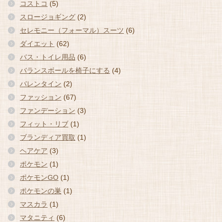
コストコ
(5)
スロージョギング
(2)
セレモニー（フォーマル）スーツ
(6)
ダイエット
(62)
バス・トイレ用品
(6)
バランスボールを椅子にする
(4)
バレンタイン
(2)
ファッション
(67)
ファンデーション
(3)
フィット・リブ
(1)
ブランディア買取
(1)
ヘアケア
(3)
ポケモン
(1)
ポケモンGO
(1)
ポケモンの巣
(1)
マスカラ
(1)
マタニティ
(6)