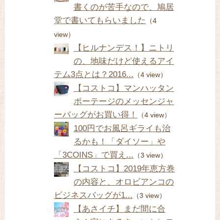
書くのが苦手なので、鳩居
堂で書いてもらいました
（4
view）
【ヒルナンデス！】ニトリ
の、地味だけど使えるアイ
テム3点とは？2016...
（4 view）
【コストコ】マンハッタン
ポーテージのメッセンジャ
ーバッグがお買い得！
（4 view）
100円でお風呂ギライも治
るかも！「ダイソー」や
「3COINS」で買え...
（3 view）
【コストコ】2019年恵方巻
の内容と、オロビアンコの
ビジネスバッグが1...
（3 view）
【あさイチ】まだ間に合