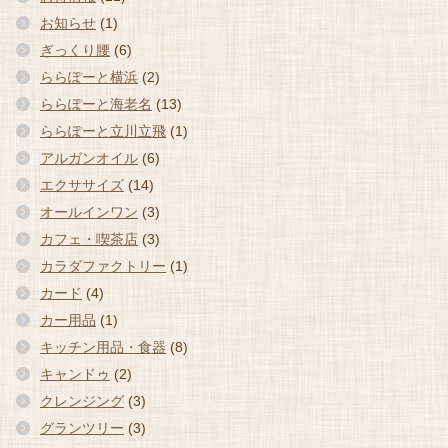
お知らせ
(1)
ぎっくり腰
(6)
ららぽーと横浜
(2)
ららぽーと海老名
(13)
ららぽーと立川立飛
(1)
アルガンオイル
(6)
エクササイズ
(14)
オールインワン
(3)
カフェ・喫茶店
(3)
カラダファクトリー
(1)
カード
(4)
カー用品
(1)
キッチン用品・食器
(8)
キャンドゥ
(2)
クレンジング
(3)
グランツリー
(3)