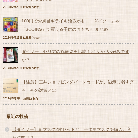
2019年2月26日 に投稿された
100円でお風呂ギライも治るかも！「ダイソー」や
「3COINS」で買える子供のおもちゃ まとめ
2016年9月12日 に投稿された
ダイソー、セリアの祝儀袋を比較！どちらがお好みです
か？
2017年3月23日 に投稿された
【注意】三井ショッピングパークカードが、磁気に弱すぎ
る！その対策とは
2017年5月3日 に投稿された
最近の投稿
【ダイソー】布マスク2枚セットと、子供用マスクを購入。入
荷時間は？