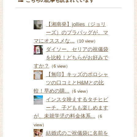
こちらの記事も読まれています
【湘南発】jollies（ジョリ
ーズ）のプラバッグが、マ
マにオススメな...
（10 view）
ダイソー、セリアの祝儀袋
を比較！どちらがお好みで
すか？
（6 view）
【無印】キッズのポロシャ
ツの口コミとH&Mとの比
較！早めの購...
（6 view）
インスタ映えするタチヒビ
ーチ。子どもも楽しめます
が、未就学児の料金体系...
（6
view）
結婚式のご祝儀袋に名前を