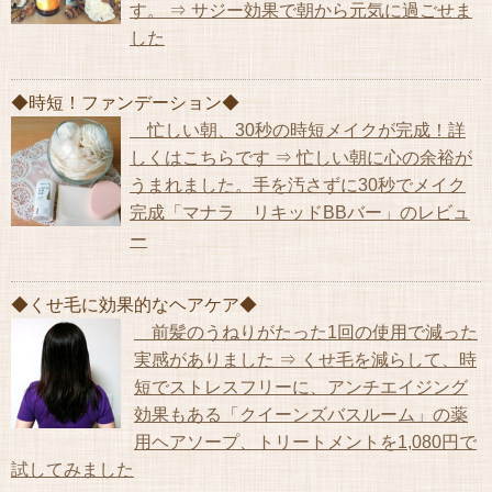
す。 ⇒ サジー効果で朝から元気に過ごせま
した
◆時短！ファンデーション◆
忙しい朝、30秒の時短メイクが完成！詳
しくはこちらです ⇒ 忙しい朝に心の余裕が
うまれました。手を汚さずに30秒でメイク
完成「マナラ リキッドBBバー」のレビュ
ー
◆くせ毛に効果的なヘアケア◆
前髪のうねりがたった1回の使用で減った
実感がありました ⇒ くせ毛を減らして、時
短でストレスフリーに、アンチエイジング
効果もある「クイーンズバスルーム」の薬
用ヘアソープ、トリートメントを1,080円で
試してみました