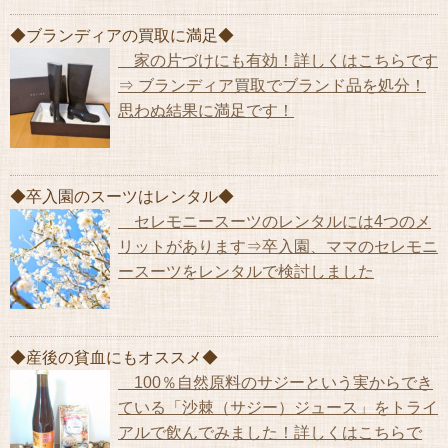
◆ブランディアの買取に満足◆
家の片づけにも有効！詳しくはこちらです
⇒ ブランディア買取でブランド品を処分！
思わぬ結果に満足です！
◆卒入園のスーツはレンタル◆
セレモニースーツのレンタルには4つのメ
リットがあります⇒卒入園、ママのセレモニ
ースーツをレンタルで検討しました
◆産後の貧血にもオススメ◆
100％自然原料のサジーという実からでき
ている「沙棘（サジー）ジュース」をトライ
アルで飲んでみました！詳しくはこちらで