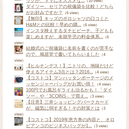
ッグが、ママにオススメな...
（10 view）
ダイソー、セリアの祝儀袋を比較！どちら
がお好みですか？
（6 view）
【無印】キッズのポロシャツの口コミと
H&Mとの比較！早めの購...
（6 view）
インスタ映えするタチヒビーチ。子どもも
楽しめますが、未就学児の料金体系...
（6
view）
結婚式のご祝儀袋に名前を書くのが苦手な
ので、鳩居堂で書いてもらいました
（4
view）
【ヒルナンデス！】ニトリの、地味だけど
使えるアイテム3点とは？2016...
（4 view）
【コストコ】マンハッタンポーテージのメ
ッセンジャーバッグがお買い得！
（4 view）
100円でお風呂ギライも治るかも！「ダイ
ソー」や「3COINS」で買え...
（3 view）
【注意】三井ショッピングパークカード
が、磁気に弱すぎる！その対策とは
（3
view）
【コストコ】2019年恵方巻の内容と、オロ
ビアンコのビジネスバッグが1...
（3 view）