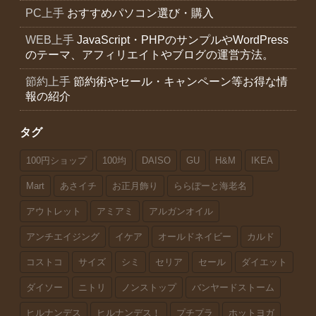
PC上手
おすすめパソコン選び・購入
WEB上手
JavaScript・PHPのサンプルやWordPress
のテーマ、アフィリエイトやブログの運営方法。
節約上手
節約術やセール・キャンペーン等お得な情
報の紹介
タグ
100円ショップ
100均
DAISO
GU
H&M
IKEA
Mart
あさイチ
お正月飾り
ららぽーと海老名
アウトレット
アミアミ
アルガンオイル
アンチエイジング
イケア
オールドネイビー
カルド
コストコ
サイズ
シミ
セリア
セール
ダイエット
ダイソー
ニトリ
ノンストップ
バンヤードストーム
ヒルナンデス
ヒルナンデス！
プチプラ
ホットヨガ