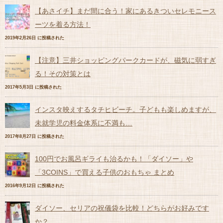
【あさイチ】まだ間に合う！家にあるきついセレモニース
ーツを着る方法！
2019年2月26日 に投稿された
【注意】三井ショッピングパークカードが、磁気に弱すぎ
る！その対策とは
2017年5月3日 に投稿された
インスタ映えするタチヒビーチ。子どもも楽しめますが、
未就学児の料金体系に不満も…
2017年8月27日 に投稿された
100円でお風呂ギライも治るかも！「ダイソー」や
「3COINS」で買える子供のおもちゃ まとめ
2016年9月12日 に投稿された
ダイソー、セリアの祝儀袋を比較！どちらがお好みです
か？