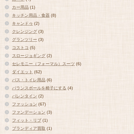
カー用品
(1)
キッチン用品・食器
(8)
キャンドゥ
(2)
クレンジング
(3)
グランツリー
(3)
コストコ
(5)
スロージョギング
(2)
セレモニー（フォーマル）スーツ
(6)
ダイエット
(62)
バス・トイレ用品
(6)
バランスボールを椅子にする
(4)
バレンタイン
(2)
ファッション
(67)
ファンデーション
(3)
フィット・リブ
(1)
ブランディア買取
(1)