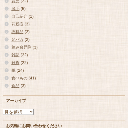
育児
(22)
脱毛
(5)
自己紹介
(1)
花粉症
(3)
衣料品
(2)
足パカ
(2)
踏み台昇降
(3)
雑記
(22)
雑貨
(22)
靴
(24)
食べもの
(41)
食品
(3)
アーカイブ
ア
ー
カ
お気軽にお問い合わせください