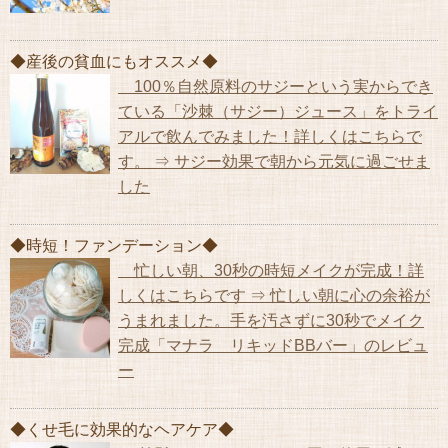
◆産後の貧血にもオススメ◆
100％自然原料のサジーという実からでき
ている「沙棘（サジー）ジュース」をトライ
アルで飲んでみました！詳しくはこちらで
す。 ⇒ サジー効果で朝から元気に過ごせま
した
◆時短！ファンデーション◆
忙しい朝、30秒の時短メイクが完成！詳
しくはこちらです ⇒ 忙しい朝に心の余裕が
うまれました。手を汚さずに30秒でメイク
完成「マナラ リキッドBBバー」のレビュ
ー
◆くせ毛に効果的なヘアケア◆