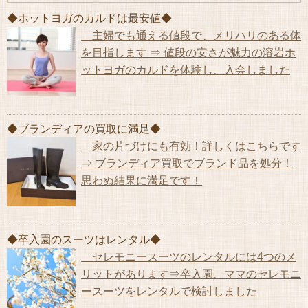
◆ホットヨガのカルドは最安値◆
主婦でも通える値段で、メリハリのある体
を目指します ⇒ 値段の安さが魅力の溶岩ホ
ットヨガのカルドを体験し、入会しました
◆ブランディアの買取に満足◆
家の片づけにも有効！詳しくはこちらです
⇒ ブランディア買取でブランド品を処分！
思わぬ結果に満足です！
◆卒入園のスーツはレンタル◆
セレモニースーツのレンタルには4つのメ
リットがあります⇒卒入園、ママのセレモニ
ースーツをレンタルで検討しました