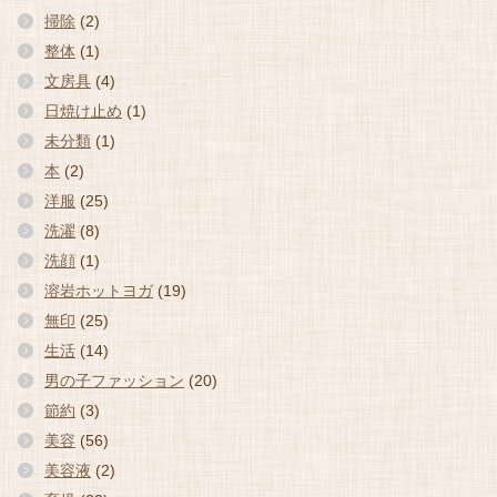
掃除
(2)
整体
(1)
文房具
(4)
日焼け止め
(1)
未分類
(1)
本
(2)
洋服
(25)
洗濯
(8)
洗顔
(1)
溶岩ホットヨガ
(19)
無印
(25)
生活
(14)
男の子ファッション
(20)
節約
(3)
美容
(56)
美容液
(2)