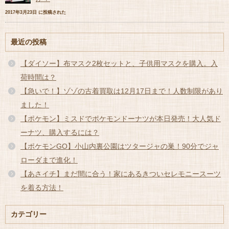
2017年3月23日 に投稿された
最近の投稿
【ダイソー】布マスク2枚セットと、子供用マスクを購入。入
荷時間は？
【急いで！】ゾゾの古着買取は12月17日まで！人数制限があり
ました！
【ポケモン】ミスドでポケモンドーナツが本日発売！大人気ド
ーナツ、購入するには？
【ポケモンGO】小山内裏公園はツタージャの巣！90分でジャ
ローダまで進化！
【あさイチ】まだ間に合う！家にあるきついセレモニースーツ
を着る方法！
カテゴリー