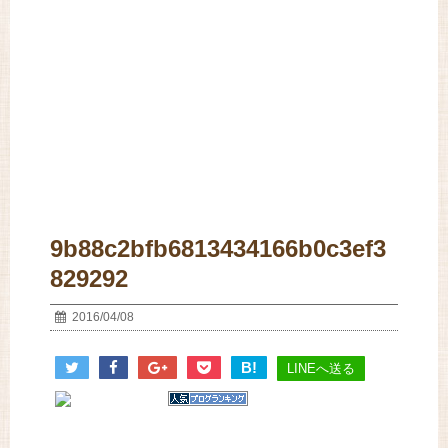
9b88c2bfb6813434166b0c3ef3
829292
2016/04/08
B!
LINEへ送る