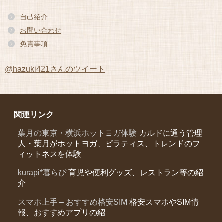
イ
ブ
自己紹介
お問い合わせ
免責事項
@hazuki421さんのツイート
関連リンク
葉月の東京・横浜ホットヨガ体験
カルドに通う管理
人・葉月がホットヨガ、ピラティス、トレンドのフ
ィットネスを体験
kurapi*暮らぴ
育児や便利グッズ、レストラン等の紹
介
スマホ上手 – おすすめ格安SIM
格安スマホやSIM情
報、おすすめアプリの紹