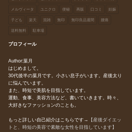
メルヴィータ
ユニクロ
便秘
再販
口コミ
妊娠
子ども
楽天
混雑
無印
無印良品週間
腰痛
送料無料
駐車場
プロフィール
Author:葉月
はじめまして。
30代後半の葉月です。小さい息子がいます。産後太り
に悩んでいます。
また、時短で美肌を目指しています。
運動、食事、美容方法など、書いていきます。時々、
大好きなファッションのことも。
もっと詳しい自己紹介はこちらです→
【産後ダイエッ
トと、時短の美容で素敵な女性を目指しています】