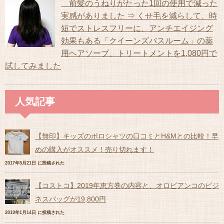
前髪のうねりがたった1回の使用で減った
実感がありました ⇒ くせ毛を減らして、時
短でストレスフリーに、アンチエイジング
効果もある「クイーンズバスルーム」の薬
用ヘアソープ、トリートメントを1,080円で
試してみました
人気記事
【無印】キッズのポロシャツの口コミとH&Mとの比較！早
めの購入がオススメ！売り切れます！
2017年5月21日 に投稿された
【コストコ】2019年恵方巻の内容と、オロビアンコのビジ
ネスバッグが19,800円
2019年1月14日 に投稿された