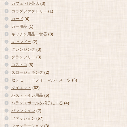
カフェ・喫茶店
(3)
カラダファクトリー
(1)
カード
(4)
カー用品
(1)
キッチン用品・食器
(8)
キャンドゥ
(2)
クレンジング
(3)
グランツリー
(3)
コストコ
(5)
スロージョギング
(2)
セレモニー（フォーマル）スーツ
(6)
ダイエット
(62)
バス・トイレ用品
(6)
バランスボールを椅子にする
(4)
バレンタイン
(2)
ファッション
(67)
ファンデーション
(3)