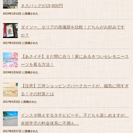
ネスバッグが19,800円
2019年1月14日 に投稿された
ダイソー、セリアの祝儀袋を比較！どちらがお好みです
か？
2017年3月23日 に投稿された
【あさイチ】まだ間に合う！家にあるきついセレモニース
ーツを着る方法！
2019年2月26日 に投稿された
【注意】三井ショッピングパークカードが、磁気に弱すぎ
る！その対策とは
2017年5月3日 に投稿された
インスタ映えするタチヒビーチ。子どもも楽しめますが、
未就学児の料金体系に不満も…
2017年8月27日 に投稿された