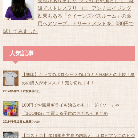
実感がありました ⇒ くせ毛を減らして、時
短でストレスフリーに、アンチエイジング
効果もある「クイーンズバスルーム」の薬
用ヘアソープ、トリートメントを1,080円で
試してみました
人気記事
【無印】キッズのポロシャツの口コミとH&Mとの比較！早
めの購入がオススメ！売り切れます！
2017年5月21日 に投稿された
100円でお風呂ギライも治るかも！「ダイソー」や
「3COINS」で買える子供のおもちゃ まとめ
2016年9月12日 に投稿された
【コストコ】2019年恵方巻の内容と、オロビアンコのビジ