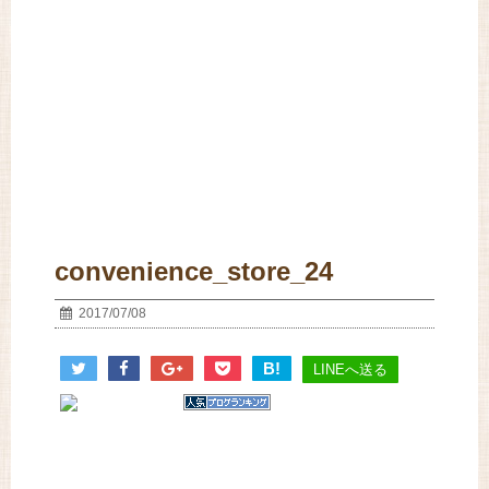
convenience_store_24
2017/07/08
B!
LINEへ送る