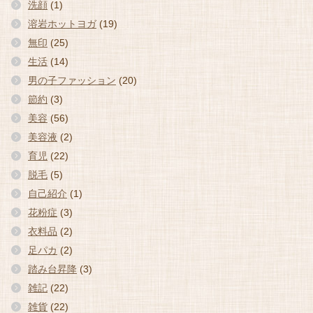
洗顔
(1)
溶岩ホットヨガ
(19)
無印
(25)
生活
(14)
男の子ファッション
(20)
節約
(3)
美容
(56)
美容液
(2)
育児
(22)
脱毛
(5)
自己紹介
(1)
花粉症
(3)
衣料品
(2)
足パカ
(2)
踏み台昇降
(3)
雑記
(22)
雑貨
(22)