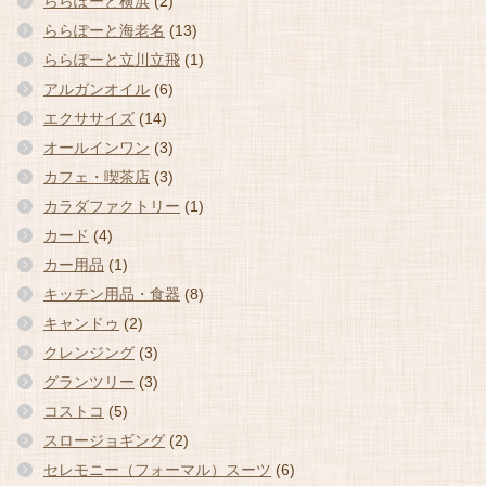
ららぽーと横浜
(2)
ららぽーと海老名
(13)
ららぽーと立川立飛
(1)
アルガンオイル
(6)
エクササイズ
(14)
オールインワン
(3)
カフェ・喫茶店
(3)
カラダファクトリー
(1)
カード
(4)
カー用品
(1)
キッチン用品・食器
(8)
キャンドゥ
(2)
クレンジング
(3)
グランツリー
(3)
コストコ
(5)
スロージョギング
(2)
セレモニー（フォーマル）スーツ
(6)