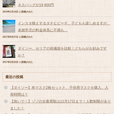
ネスバッグが19,800円
2019年1月14日 に投稿された
インスタ映えするタチヒビーチ。子どもも楽しめますが、
未就学児の料金体系に不満も…
2017年8月27日 に投稿された
ダイソー、セリアの祝儀袋を比較！どちらがお好みです
か？
2017年3月23日 に投稿された
最近の投稿
【ダイソー】布マスク2枚セットと、子供用マスクを購入。入
荷時間は？
【急いで！】ゾゾの古着買取は12月17日まで！人数制限があり
ました！