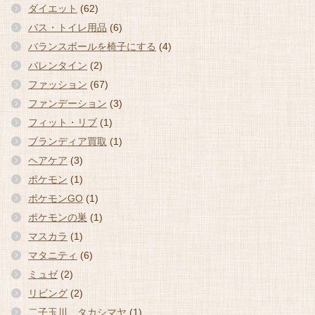
ダイエット
(62)
バス・トイレ用品
(6)
バランスボールを椅子にする
(4)
バレンタイン
(2)
ファッション
(67)
ファンデーション
(3)
フィット・リブ
(1)
ブランディア買取
(1)
ヘアケア
(3)
ポケモン
(1)
ポケモンGO
(1)
ポケモンの巣
(1)
マスカラ
(1)
マタニティ
(6)
ミュゼ
(2)
リビング
(2)
二子玉川 タカシマヤ
(1)