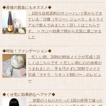
◆産後の貧血にもオススメ◆
100％自然原料のサジーという実からでき
ている「沙棘（サジー）ジュース」をトライ
アルで飲んでみました！詳しくはこちらで
す。 ⇒ サジー効果で朝から元気に過ごせま
した
◆時短！ファンデーション◆
忙しい朝、30秒の時短メイクが完成！詳
しくはこちらです ⇒ 忙しい朝に心の余裕が
うまれました。手を汚さずに30秒でメイク
完成「マナラ リキッドBBバー」のレビュ
ー
◆くせ毛に効果的なヘアケア◆
前髪のうねりがたった1回の使用で減った