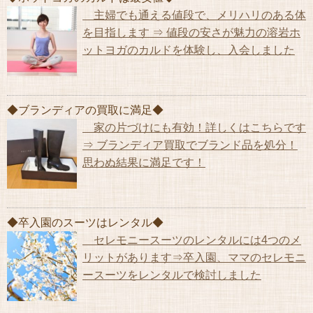
主婦でも通える値段で、メリハリのある体
を目指します ⇒ 値段の安さが魅力の溶岩ホ
ットヨガのカルドを体験し、入会しました
◆ブランディアの買取に満足◆
家の片づけにも有効！詳しくはこちらです
⇒ ブランディア買取でブランド品を処分！
思わぬ結果に満足です！
◆卒入園のスーツはレンタル◆
セレモニースーツのレンタルには4つのメ
リットがあります⇒卒入園、ママのセレモニ
ースーツをレンタルで検討しました