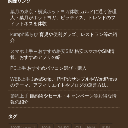
関連リンク
葉月の東京・横浜ホットヨガ体験
カルドに通う管理
人・葉月がホットヨガ、ピラティス、トレンドのフ
ィットネスを体験
kurapi*暮らぴ
育児や便利グッズ、レストラン等の紹
介
スマホ上手 – おすすめ格安SIM
格安スマホやSIM情
報、おすすめアプリの紹
PC上手
おすすめパソコン選び・購入
WEB上手
JavaScript・PHPのサンプルやWordPress
のテーマ、アフィリエイトやブログの運営方法。
節約上手
節約術やセール・キャンペーン等お得な情
報の紹介
タグ
100円ショップ
100均
DAISO
GU
H&M
IKEA