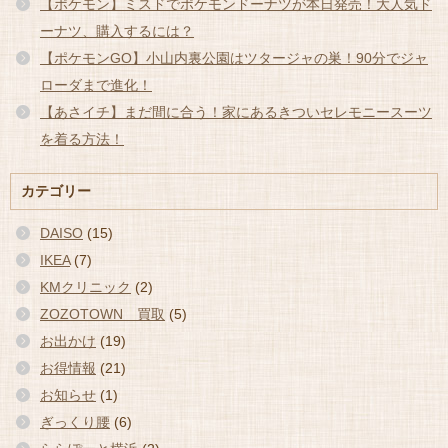
【ポケモン】ミスドでポケモンドーナツが本日発売！大人気ド
ーナツ、購入するには？
【ポケモンGO】小山内裏公園はツタージャの巣！90分でジャ
ローダまで進化！
【あさイチ】まだ間に合う！家にあるきついセレモニースーツ
を着る方法！
カテゴリー
DAISO
(15)
IKEA
(7)
KMクリニック
(2)
ZOZOTOWN 買取
(5)
お出かけ
(19)
お得情報
(21)
お知らせ
(1)
ぎっくり腰
(6)