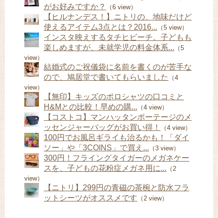
がお好みですか？
（6 view）
【ヒルナンデス！】ニトリの、地味だけど
使えるアイテム3点とは？2016...
（5 view）
インスタ映えするタチヒビーチ。子どもも
楽しめますが、未就学児の料金体系...
（5
view）
結婚式のご祝儀袋に名前を書くのが苦手な
ので、鳩居堂で書いてもらいました
（4
view）
【無印】キッズのポロシャツの口コミと
H&Mとの比較！早めの購...
（4 view）
【コストコ】マンハッタンポーテージのメ
ッセンジャーバッグがお買い得！
（4 view）
100円でお風呂ギライも治るかも！「ダイ
ソー」や「3COINS」で買え...
（3 view）
300円！フライングタイガーのメガネケー
スを、子どもの花粉症メガネ用に...
（2
view）
【ニトリ】299円の青磁の茶椀と防水フラ
ットシーツがオススメです
（2 view）