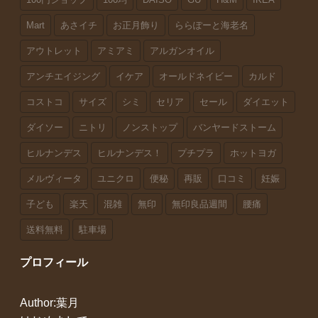
Mart
あさイチ
お正月飾り
ららぽーと海老名
アウトレット
アミアミ
アルガンオイル
アンチエイジング
イケア
オールドネイビー
カルド
コストコ
サイズ
シミ
セリア
セール
ダイエット
ダイソー
ニトリ
ノンストップ
バンヤードストーム
ヒルナンデス
ヒルナンデス！
プチプラ
ホットヨガ
メルヴィータ
ユニクロ
便秘
再販
口コミ
妊娠
子ども
楽天
混雑
無印
無印良品週間
腰痛
送料無料
駐車場
プロフィール
Author:葉月