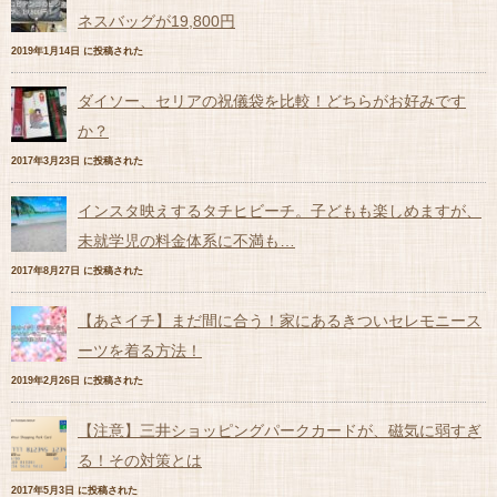
ネスバッグが19,800円
2019年1月14日 に投稿された
ダイソー、セリアの祝儀袋を比較！どちらがお好みです
か？
2017年3月23日 に投稿された
インスタ映えするタチヒビーチ。子どもも楽しめますが、
未就学児の料金体系に不満も…
2017年8月27日 に投稿された
【あさイチ】まだ間に合う！家にあるきついセレモニース
ーツを着る方法！
2019年2月26日 に投稿された
【注意】三井ショッピングパークカードが、磁気に弱すぎ
る！その対策とは
2017年5月3日 に投稿された