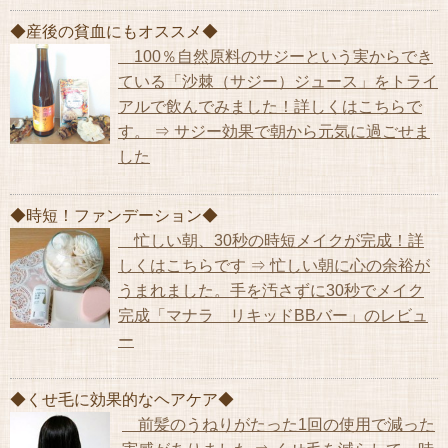
◆産後の貧血にもオススメ◆
100％自然原料のサジーという実からでき
ている「沙棘（サジー）ジュース」をトライ
アルで飲んでみました！詳しくはこちらで
す。 ⇒ サジー効果で朝から元気に過ごせま
した
◆時短！ファンデーション◆
忙しい朝、30秒の時短メイクが完成！詳
しくはこちらです ⇒ 忙しい朝に心の余裕が
うまれました。手を汚さずに30秒でメイク
完成「マナラ リキッドBBバー」のレビュ
ー
◆くせ毛に効果的なヘアケア◆
前髪のうねりがたった1回の使用で減った