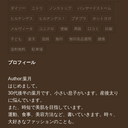
ダイソー
ニトリ
ノンストップ
バンヤードストーム
ヒルナンデス
ヒルナンデス！
プチプラ
ホットヨガ
メルヴィータ
ユニクロ
便秘
再販
口コミ
妊娠
子ども
楽天
混雑
無印
無印良品週間
腰痛
送料無料
駐車場
プロフィール
Author:葉月
はじめまして。
30代後半の葉月です。小さい息子がいます。産後太り
に悩んでいます。
また、時短で美肌を目指しています。
運動、食事、美容方法など、書いていきます。時々、
大好きなファッションのことも。