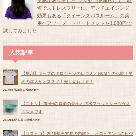
実感がありました ⇒ くせ毛を減らして、時
短でストレスフリーに、アンチエイジング
効果もある「クイーンズバスルーム」の薬
用ヘアソープ、トリートメントを1,080円で
試してみました
人気記事
【無印】キッズのポロシャツの口コミとH&Mとの比較！早
めの購入がオススメ！売り切れます！
2017年5月21日 に投稿された
【ニトリ】299円の青磁の茶椀と防水フラットシーツがオ
ススメです
2016年12月31日 に投稿された
【コストコ】2019年恵方巻の内容と、オロビアンコのビジ