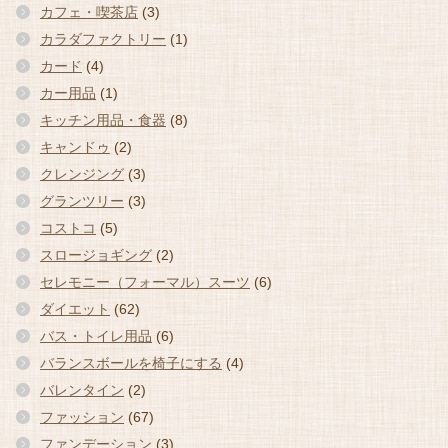
カフェ・喫茶店
(3)
カラダファクトリー
(1)
カード
(4)
カー用品
(1)
キッチン用品・食器
(8)
キャンドゥ
(2)
クレンジング
(3)
グランツリー
(3)
コストコ
(5)
スロージョギング
(2)
セレモニー（フォーマル）スーツ
(6)
ダイエット
(62)
バス・トイレ用品
(6)
バランスボールを椅子にする
(4)
バレンタイン
(2)
ファッション
(67)
ファンデーション
(3)