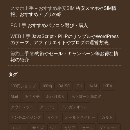
スマホ上手 – おすすめ格安SIM
格安スマホやSIM情
報、おすすめアプリの紹
PC上手
おすすめパソコン選び・購入
WEB上手
JavaScript・PHPのサンプルやWordPress
のテーマ、アフィリエイトやブログの運営方法。
節約上手
節約術やセール・キャンペーン等お得な情
報の紹介
タグ
100円ショップ
100均
DAISO
GU
H&M
IKEA
Mart
あさイチ
お正月飾り
ららぽーと海老名
アウトレット
アミアミ
アルガンオイル
アンチエイジング
イケア
オールドネイビー
カルド
コストコ
サイズ
シミ
セリア
セール
ダイエット