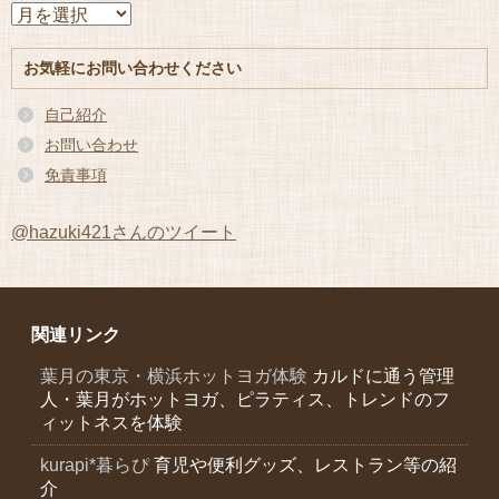
ア
ー
カ
お気軽にお問い合わせください
イ
ブ
自己紹介
お問い合わせ
免責事項
@hazuki421さんのツイート
関連リンク
葉月の東京・横浜ホットヨガ体験
カルドに通う管理
人・葉月がホットヨガ、ピラティス、トレンドのフ
ィットネスを体験
kurapi*暮らぴ
育児や便利グッズ、レストラン等の紹
介