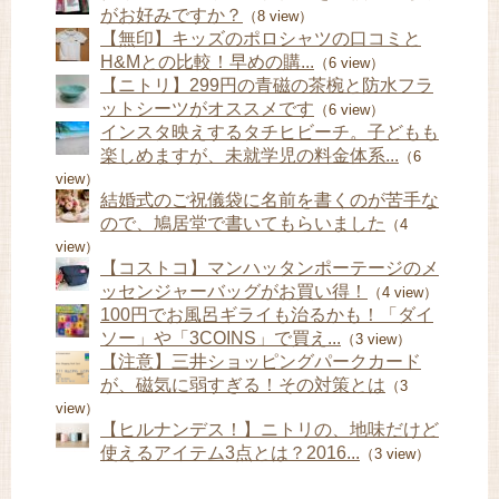
がお好みですか？
（8 view）
【無印】キッズのポロシャツの口コミと
H&Mとの比較！早めの購...
（6 view）
【ニトリ】299円の青磁の茶椀と防水フラ
ットシーツがオススメです
（6 view）
インスタ映えするタチヒビーチ。子どもも
楽しめますが、未就学児の料金体系...
（6
view）
結婚式のご祝儀袋に名前を書くのが苦手な
ので、鳩居堂で書いてもらいました
（4
view）
【コストコ】マンハッタンポーテージのメ
ッセンジャーバッグがお買い得！
（4 view）
100円でお風呂ギライも治るかも！「ダイ
ソー」や「3COINS」で買え...
（3 view）
【注意】三井ショッピングパークカード
が、磁気に弱すぎる！その対策とは
（3
view）
【ヒルナンデス！】ニトリの、地味だけど
使えるアイテム3点とは？2016...
（3 view）