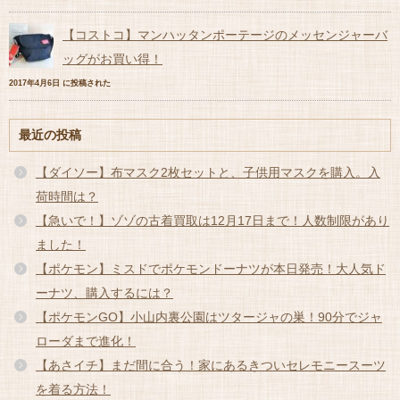
【コストコ】マンハッタンポーテージのメッセンジャーバ
ッグがお買い得！
2017年4月6日 に投稿された
最近の投稿
【ダイソー】布マスク2枚セットと、子供用マスクを購入。入
荷時間は？
【急いで！】ゾゾの古着買取は12月17日まで！人数制限があり
ました！
【ポケモン】ミスドでポケモンドーナツが本日発売！大人気ド
ーナツ、購入するには？
【ポケモンGO】小山内裏公園はツタージャの巣！90分でジャ
ローダまで進化！
【あさイチ】まだ間に合う！家にあるきついセレモニースーツ
を着る方法！