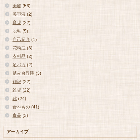
美容
(56)
美容液
(2)
育児
(22)
脱毛
(5)
自己紹介
(1)
花粉症
(3)
衣料品
(2)
足パカ
(2)
踏み台昇降
(3)
雑記
(22)
雑貨
(22)
靴
(24)
食べもの
(41)
食品
(3)
アーカイブ