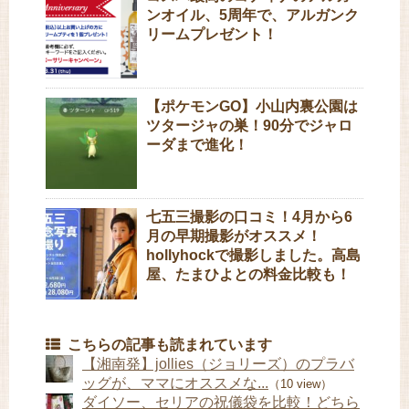
ンオイル、5周年で、アルガンク
リームプレゼント！
【ポケモンGO】小山内裏公園は
ツタージャの巣！90分でジャロ
ーダまで進化！
七五三撮影の口コミ！4月から6
月の早期撮影がオススメ！
hollyhockで撮影しました。高島
屋、たまひよとの料金比較も！
こちらの記事も読まれています
【湘南発】jollies（ジョリーズ）のプラバ
ッグが、ママにオススメな...
（10 view）
ダイソー、セリアの祝儀袋を比較！どちら