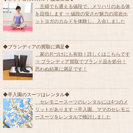
主婦でも通える値段で、メリハリのある体
を目指します ⇒ 値段の安さが魅力の溶岩ホ
ットヨガのカルドを体験し、入会しました
◆ブランディアの買取に満足◆
家の片づけにも有効！詳しくはこちらです
⇒ ブランディア買取でブランド品を処分！
思わぬ結果に満足です！
◆卒入園のスーツはレンタル◆
セレモニースーツのレンタルには4つのメ
リットがあります⇒卒入園、ママのセレモニ
ースーツをレンタルで検討しました