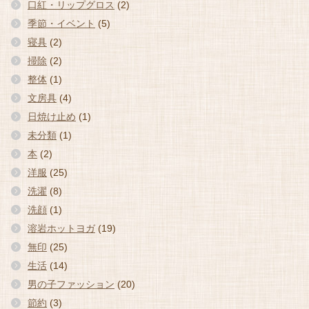
口紅・リップグロス
(2)
季節・イベント
(5)
寝具
(2)
掃除
(2)
整体
(1)
文房具
(4)
日焼け止め
(1)
未分類
(1)
本
(2)
洋服
(25)
洗濯
(8)
洗顔
(1)
溶岩ホットヨガ
(19)
無印
(25)
生活
(14)
男の子ファッション
(20)
節約
(3)