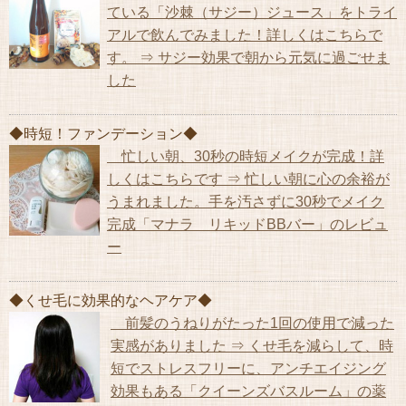
ている「沙棘（サジー）ジュース」をトライ
アルで飲んでみました！詳しくはこちらで
す。 ⇒ サジー効果で朝から元気に過ごせま
した
◆時短！ファンデーション◆
忙しい朝、30秒の時短メイクが完成！詳
しくはこちらです ⇒ 忙しい朝に心の余裕が
うまれました。手を汚さずに30秒でメイク
完成「マナラ リキッドBBバー」のレビュ
ー
◆くせ毛に効果的なヘアケア◆
前髪のうねりがたった1回の使用で減った
実感がありました ⇒ くせ毛を減らして、時
短でストレスフリーに、アンチエイジング
効果もある「クイーンズバスルーム」の薬