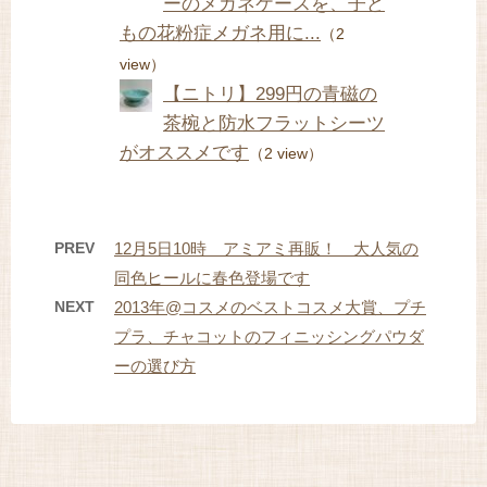
ーのメガネケースを、子ど
もの花粉症メガネ用に...
（2
view）
【ニトリ】299円の青磁の
茶椀と防水フラットシーツ
がオススメです
（2 view）
PREV
12月5日10時 アミアミ再販！ 大人気の
同色ヒールに春色登場です
NEXT
2013年@コスメのベストコスメ大賞、プチ
プラ、チャコットのフィニッシングパウダ
ーの選び方