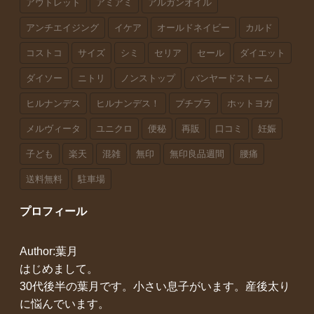
アウトレット
アミアミ
アルガンオイル
アンチエイジング
イケア
オールドネイビー
カルド
コストコ
サイズ
シミ
セリア
セール
ダイエット
ダイソー
ニトリ
ノンストップ
バンヤードストーム
ヒルナンデス
ヒルナンデス！
プチプラ
ホットヨガ
メルヴィータ
ユニクロ
便秘
再販
口コミ
妊娠
子ども
楽天
混雑
無印
無印良品週間
腰痛
送料無料
駐車場
プロフィール
Author:葉月
はじめまして。
30代後半の葉月です。小さい息子がいます。産後太り
に悩んでいます。