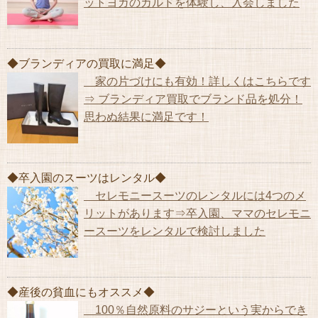
ットヨガのカルドを体験し、入会しました
◆ブランディアの買取に満足◆
家の片づけにも有効！詳しくはこちらです
⇒ ブランディア買取でブランド品を処分！
思わぬ結果に満足です！
◆卒入園のスーツはレンタル◆
セレモニースーツのレンタルには4つのメ
リットがあります⇒卒入園、ママのセレモニ
ースーツをレンタルで検討しました
◆産後の貧血にもオススメ◆
100％自然原料のサジーという実からでき