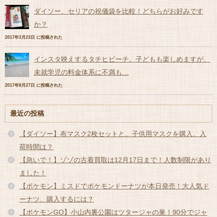
ダイソー、セリアの祝儀袋を比較！どちらがお好みです
か？
2017年3月23日 に投稿された
インスタ映えするタチヒビーチ。子どもも楽しめますが、
未就学児の料金体系に不満も…
2017年8月27日 に投稿された
最近の投稿
【ダイソー】布マスク2枚セットと、子供用マスクを購入。入
荷時間は？
【急いで！】ゾゾの古着買取は12月17日まで！人数制限があり
ました！
【ポケモン】ミスドでポケモンドーナツが本日発売！大人気ド
ーナツ、購入するには？
【ポケモンGO】小山内裏公園はツタージャの巣！90分でジャ