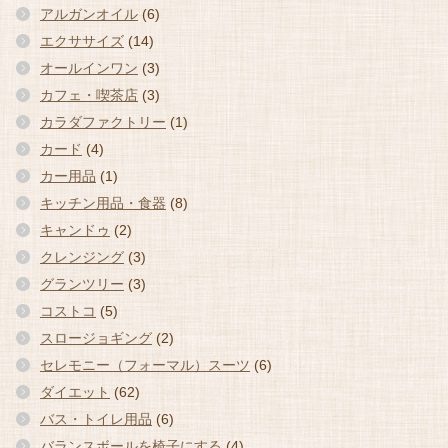
アルガンオイル
(6)
エクササイズ
(14)
オールインワン
(3)
カフェ・喫茶店
(3)
カラダファクトリー
(1)
カード
(4)
カー用品
(1)
キッチン用品・食器
(8)
キャンドゥ
(2)
クレンジング
(3)
グランツリー
(3)
コストコ
(5)
スロージョギング
(2)
セレモニー（フォーマル）スーツ
(6)
ダイエット
(62)
バス・トイレ用品
(6)
バランスボールを椅子にする
(4)