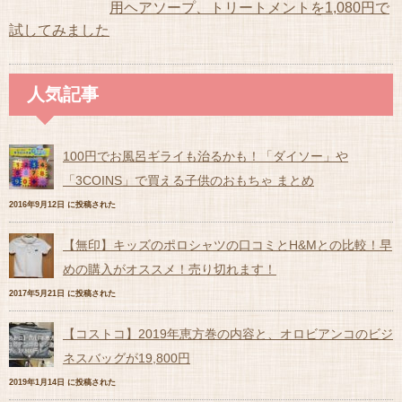
用ヘアソープ、トリートメントを1,080円で
試してみました
人気記事
100円でお風呂ギライも治るかも！「ダイソー」や
「3COINS」で買える子供のおもちゃ まとめ
2016年9月12日 に投稿された
【無印】キッズのポロシャツの口コミとH&Mとの比較！早
めの購入がオススメ！売り切れます！
2017年5月21日 に投稿された
【コストコ】2019年恵方巻の内容と、オロビアンコのビジ
ネスバッグが19,800円
2019年1月14日 に投稿された