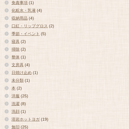
免責事項
(1)
化粧水・乳液
(4)
収納用品
(4)
口紅・リップグロス
(2)
季節・イベント
(5)
寝具
(2)
掃除
(2)
整体
(1)
文房具
(4)
日焼け止め
(1)
未分類
(1)
本
(2)
洋服
(25)
洗濯
(8)
洗顔
(1)
溶岩ホットヨガ
(19)
無印
(25)