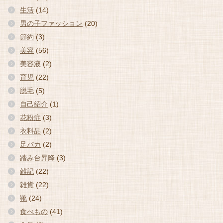
生活
(14)
男の子ファッション
(20)
節約
(3)
美容
(56)
美容液
(2)
育児
(22)
脱毛
(5)
自己紹介
(1)
花粉症
(3)
衣料品
(2)
足パカ
(2)
踏み台昇降
(3)
雑記
(22)
雑貨
(22)
靴
(24)
食べもの
(41)