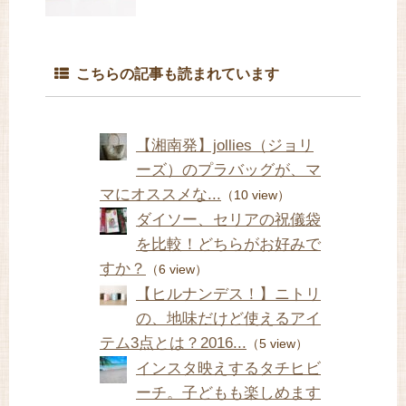
こちらの記事も読まれています
【湘南発】jollies（ジョリ
ーズ）のプラバッグが、マ
マにオススメな...
（10 view）
ダイソー、セリアの祝儀袋
を比較！どちらがお好みで
すか？
（6 view）
【ヒルナンデス！】ニトリ
の、地味だけど使えるアイ
テム3点とは？2016...
（5 view）
インスタ映えするタチヒビ
ーチ。子どもも楽しめます