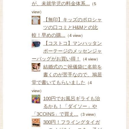
が、未就学児の料金体系...
（5
view）
【無印】キッズのポロシャ
ツの口コミとH&Mとの比
較！早めの購...
（4 view）
【コストコ】マンハッタン
ポーテージのメッセンジャ
ーバッグがお買い得！
（4 view）
結婚式のご祝儀袋に名前を
書くのが苦手なので、鳩居
堂で書いてもらいました
（4
view）
100円でお風呂ギライも治
るかも！「ダイソー」や
「3COINS」で買え...
（3 view）
300円！フライングタイガ