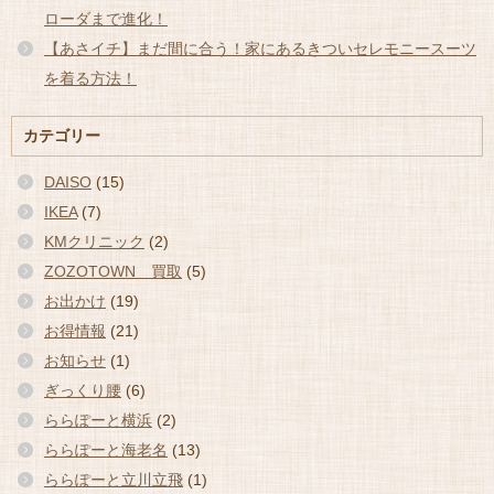
ローダまで進化！
【あさイチ】まだ間に合う！家にあるきついセレモニースーツ
を着る方法！
カテゴリー
DAISO
(15)
IKEA
(7)
KMクリニック
(2)
ZOZOTOWN 買取
(5)
お出かけ
(19)
お得情報
(21)
お知らせ
(1)
ぎっくり腰
(6)
ららぽーと横浜
(2)
ららぽーと海老名
(13)
ららぽーと立川立飛
(1)