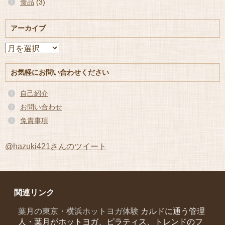
食品
(3)
アーカイブ
ア
ー
カ
お気軽にお問い合わせください
イ
ブ
自己紹介
お問い合わせ
免責事項
@hazuki421さんのツイート
関連リンク
葉月の東京・横浜ホットヨガ体験
カルドに通う管理
人・葉月がホットヨガ、ピラティス、トレンドのフ