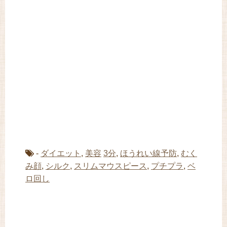
-
ダイエット
,
美容
3分
,
ほうれい線予防
,
むく
み顔
,
シルク
,
スリムマウスピース
,
プチプラ
,
ベ
ロ回し