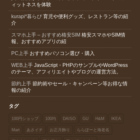
ィットネスを体験
kurapi*暮らぴ
育児や便利グッズ、レストラン等の紹
介
スマホ上手 – おすすめ格安SIM
格安スマホやSIM情
報、おすすめアプリの紹
PC上手
おすすめパソコン選び・購入
WEB上手
JavaScript・PHPのサンプルやWordPress
のテーマ、アフィリエイトやブログの運営方法。
節約上手
節約術やセール・キャンペーン等お得な情
報の紹介
タグ
100円ショップ
100均
DAISO
GU
H&M
IKEA
Mart
あさイチ
お正月飾り
ららぽーと海老名