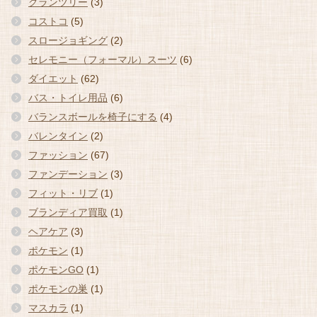
グランツリー
(3)
コストコ
(5)
スロージョギング
(2)
セレモニー（フォーマル）スーツ
(6)
ダイエット
(62)
バス・トイレ用品
(6)
バランスボールを椅子にする
(4)
バレンタイン
(2)
ファッション
(67)
ファンデーション
(3)
フィット・リブ
(1)
ブランディア買取
(1)
ヘアケア
(3)
ポケモン
(1)
ポケモンGO
(1)
ポケモンの巣
(1)
マスカラ
(1)