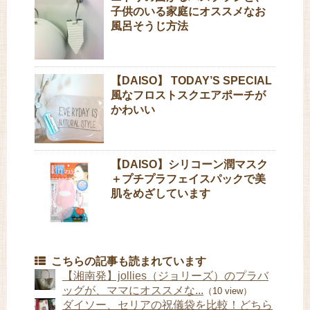
子供のいる家庭にオススメなお
風呂そうじ方法
【DAISO】 TODAY’S SPECIAL
風なフロストスクエアポーチが
かわいい
【DAISO】シリコーン潤マスク
＋プチプラフェイスパックで美
肌をめざしています
こちらの記事も読まれています
【湘南発】jollies（ジョリーズ）のプラバ
ッグが、ママにオススメな...
（10 view）
ダイソー、セリアの祝儀袋を比較！どちら