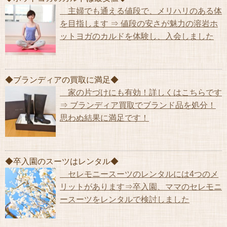
主婦でも通える値段で、メリハリのある体
を目指します ⇒ 値段の安さが魅力の溶岩ホ
ットヨガのカルドを体験し、入会しました
◆ブランディアの買取に満足◆
家の片づけにも有効！詳しくはこちらです
⇒ ブランディア買取でブランド品を処分！
思わぬ結果に満足です！
◆卒入園のスーツはレンタル◆
セレモニースーツのレンタルには4つのメ
リットがあります⇒卒入園、ママのセレモニ
ースーツをレンタルで検討しました