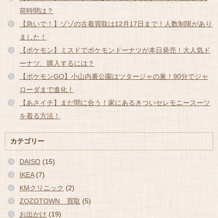
荷時間は？
【急いで！】ゾゾの古着買取は12月17日まで！人数制限があり
ました！
【ポケモン】ミスドでポケモンドーナツが本日発売！大人気ド
ーナツ、購入するには？
【ポケモンGO】小山内裏公園はツタージャの巣！90分でジャ
ローダまで進化！
【あさイチ】まだ間に合う！家にあるきついセレモニースーツ
を着る方法！
カテゴリー
DAISO
(15)
IKEA
(7)
KMクリニック
(2)
ZOZOTOWN 買取
(5)
お出かけ
(19)