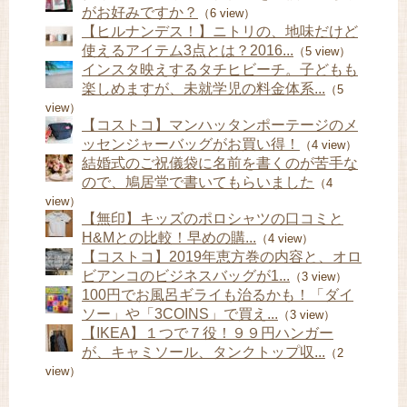
がお好みですか？
（6 view）
【ヒルナンデス！】ニトリの、地味だけど
使えるアイテム3点とは？2016...
（5 view）
インスタ映えするタチヒビーチ。子どもも
楽しめますが、未就学児の料金体系...
（5
view）
【コストコ】マンハッタンポーテージのメ
ッセンジャーバッグがお買い得！
（4 view）
結婚式のご祝儀袋に名前を書くのが苦手な
ので、鳩居堂で書いてもらいました
（4
view）
【無印】キッズのポロシャツの口コミと
H&Mとの比較！早めの購...
（4 view）
【コストコ】2019年恵方巻の内容と、オロ
ビアンコのビジネスバッグが1...
（3 view）
100円でお風呂ギライも治るかも！「ダイ
ソー」や「3COINS」で買え...
（3 view）
【IKEA】１つで７役！９９円ハンガー
が、キャミソール、タンクトップ収...
（2
view）