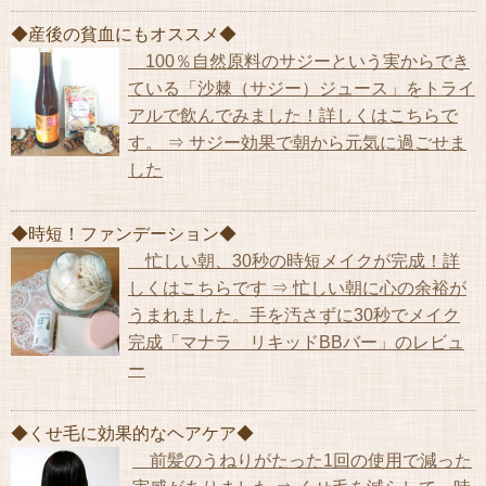
◆産後の貧血にもオススメ◆
100％自然原料のサジーという実からでき
ている「沙棘（サジー）ジュース」をトライ
アルで飲んでみました！詳しくはこちらで
す。 ⇒ サジー効果で朝から元気に過ごせま
した
◆時短！ファンデーション◆
忙しい朝、30秒の時短メイクが完成！詳
しくはこちらです ⇒ 忙しい朝に心の余裕が
うまれました。手を汚さずに30秒でメイク
完成「マナラ リキッドBBバー」のレビュ
ー
◆くせ毛に効果的なヘアケア◆
前髪のうねりがたった1回の使用で減った