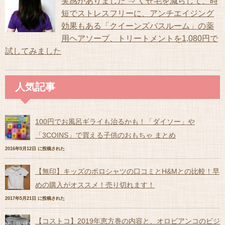
実感がありました ⇒ くせ毛を減らして、時
短でストレスフリーに、アンチエイジング
効果もある「クイーンズバスルーム」の薬
用ヘアソープ、トリートメントを1,080円で
試してみました
人気記事
100円でお風呂ギライも治るかも！「ダイソー」や
「3COINS」で買える子供のおもちゃ まとめ
2016年9月12日 に投稿された
【無印】キッズのポロシャツの口コミとH&Mとの比較！早
めの購入がオススメ！売り切れます！
2017年5月21日 に投稿された
【コストコ】2019年恵方巻の内容と、オロビアンコのビジ