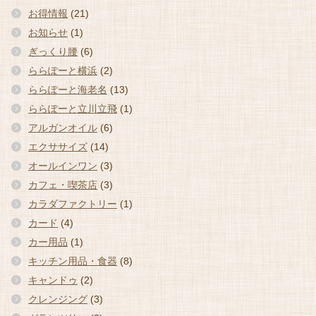
お得情報
(21)
お知らせ
(1)
ぎっくり腰
(6)
ららぽーと横浜
(2)
ららぽーと海老名
(13)
ららぽーと立川立飛
(1)
アルガンオイル
(6)
エクササイズ
(14)
オールインワン
(3)
カフェ・喫茶店
(3)
カラダファクトリー
(1)
カード
(4)
カー用品
(1)
キッチン用品・食器
(8)
キャンドゥ
(2)
クレンジング
(3)