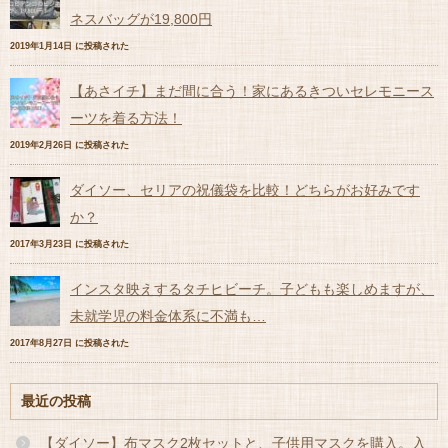
ネスバッグが19,800円
2019年1月14日 に投稿された
【あさイチ】まだ間に合う！家にあるきついセレモニース
ーツを着る方法！
2019年2月26日 に投稿された
ダイソー、セリアの祝儀袋を比較！どちらがお好みです
か？
2017年3月23日 に投稿された
インスタ映えするタチヒビーチ。子どもも楽しめますが、
未就学児の料金体系に不満も…
2017年8月27日 に投稿された
最近の投稿
【ダイソー】布マスク2枚セットと、子供用マスクを購入。入