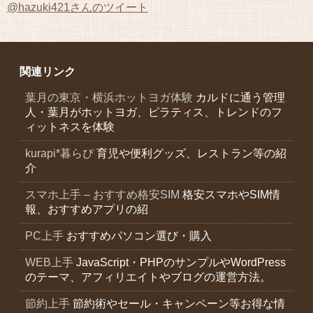
@hazuki421さんのツイート
関連リンク
葉月の東京・横浜ホットヨガ体験
カルドに通う管理
人・葉月がホットヨガ、ピラティス、トレンドのフ
ィットネスを体験
kurapi*暮らぴ
育児や便利グッズ、レストラン等の紹
介
スマホ上手 – おすすめ格安SIM
格安スマホやSIM情
報、おすすめアプリの紹
PC上手
おすすめパソコン選び・購入
WEB上手
JavaScript・PHPのサンプルやWordPress
のテーマ、アフィリエイトやブログの運営方法。
節約上手
節約術やセール・キャンペーン等お得な情