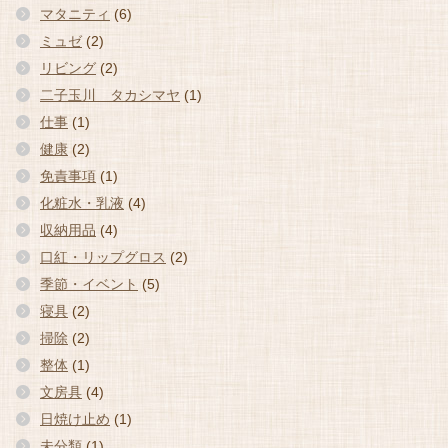
マタニティ
(6)
ミュゼ
(2)
リビング
(2)
二子玉川 タカシマヤ
(1)
仕事
(1)
健康
(2)
免責事項
(1)
化粧水・乳液
(4)
収納用品
(4)
口紅・リップグロス
(2)
季節・イベント
(5)
寝具
(2)
掃除
(2)
整体
(1)
文房具
(4)
日焼け止め
(1)
未分類
(1)