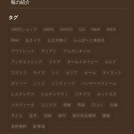
報の紹介
タグ
100円ショップ
100均
DAISO
GU
H&M
IKEA
Mart
あさイチ
お正月飾り
ららぽーと海老名
アウトレット
アミアミ
アルガンオイル
アンチエイジング
イケア
オールドネイビー
カルド
コストコ
サイズ
シミ
セリア
セール
ダイエット
ダイソー
ニトリ
ノンストップ
バンヤードストーム
ヒルナンデス
ヒルナンデス！
プチプラ
ホットヨガ
メルヴィータ
ユニクロ
便秘
再販
口コミ
妊娠
子ども
楽天
混雑
無印
無印良品週間
腰痛
送料無料
駐車場