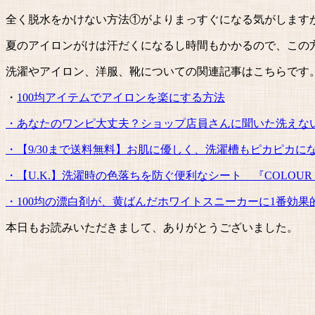
全く脱水をかけない方法①がよりまっすぐになる気がします
夏のアイロンがけは汗だくになるし時間もかかるので、この
洗濯やアイロン、洋服、靴についての関連記事はこちらです
・
100均アイテムでアイロンを楽にする方法
・あなたのワンピ大丈夫？ショップ店員さんに聞いた洗えな
・【9/30まで送料無料】お肌に優しく、洗濯槽もピカピカになる
・【U.K.】洗濯時の色落ちを防ぐ便利なシート 『COLOUR 
・100均の漂白剤が、黄ばんだホワイトスニーカーに1番効果
本日もお読みいただきまして、ありがとうございました。