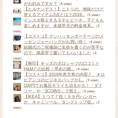
がお好みですか？
（6 view）
【ヒルナンデス！】ニトリの、地味だけど
使えるアイテム3点とは？2016...
（5 view）
インスタ映えするタチヒビーチ。子どもも
楽しめますが、未就学児の料金体系...
（5
view）
【コストコ】マンハッタンポーテージのメ
ッセンジャーバッグがお買い得！
（4 view）
結婚式のご祝儀袋に名前を書くのが苦手な
ので、鳩居堂で書いてもらいました
（4
view）
【無印】キッズのポロシャツの口コミと
H&Mとの比較！早めの購...
（4 view）
【コストコ】2019年恵方巻の内容と、オロ
ビアンコのビジネスバッグが1...
（3 view）
100円でお風呂ギライも治るかも！「ダイ
ソー」や「3COINS」で買え...
（3 view）
【IKEA】１つで７役！９９円ハンガー
が、キャミソール、タンクトップ収...
（2
view）