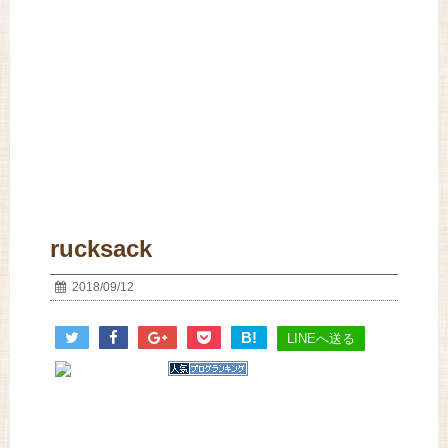
rucksack
2018/09/12
B!
LINEへ送る