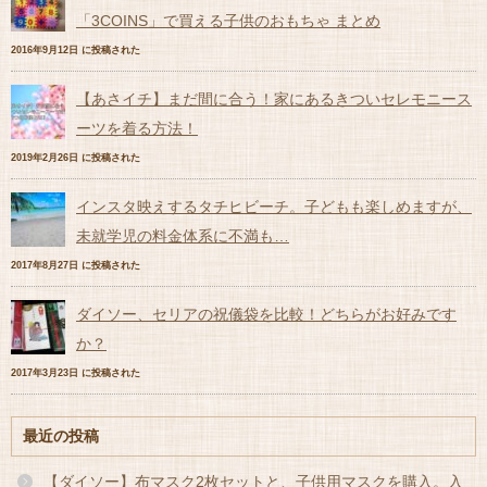
「3COINS」で買える子供のおもちゃ まとめ
2016年9月12日 に投稿された
【あさイチ】まだ間に合う！家にあるきついセレモニース
ーツを着る方法！
2019年2月26日 に投稿された
インスタ映えするタチヒビーチ。子どもも楽しめますが、
未就学児の料金体系に不満も…
2017年8月27日 に投稿された
ダイソー、セリアの祝儀袋を比較！どちらがお好みです
か？
2017年3月23日 に投稿された
最近の投稿
【ダイソー】布マスク2枚セットと、子供用マスクを購入。入