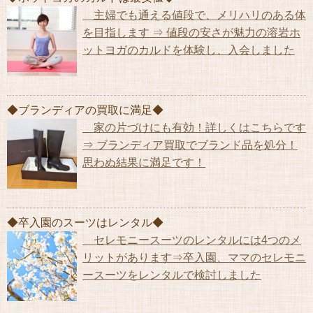
主婦でも通える値段で、メリハリのある体
を目指します ⇒ 値段の安さが魅力の溶岩ホ
ットヨガのカルドを体験し、入会しました
◆ブランディアの買取に満足◆
家の片づけにも有効！詳しくはこちらです
⇒ ブランディア買取でブランド品を処分！
思わぬ結果に満足です！
◆卒入園のスーツはレンタル◆
セレモニースーツのレンタルには4つのメ
リットがあります⇒卒入園、ママのセレモニ
ースーツをレンタルで検討しました