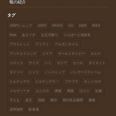
報の紹介
タグ
100円ショップ
100均
DAISO
GU
H&M
IKEA
Mart
あさイチ
お正月飾り
ららぽーと海老名
アウトレット
アミアミ
アルガンオイル
アンチエイジング
イケア
オールドネイビー
カルド
コストコ
サイズ
シミ
セリア
セール
ダイエット
ダイソー
ニトリ
ノンストップ
バンヤードストーム
ヒルナンデス
ヒルナンデス！
プチプラ
ホットヨガ
メルヴィータ
ユニクロ
便秘
再販
口コミ
妊娠
子ども
楽天
混雑
無印
無印良品週間
腰痛
送料無料
駐車場