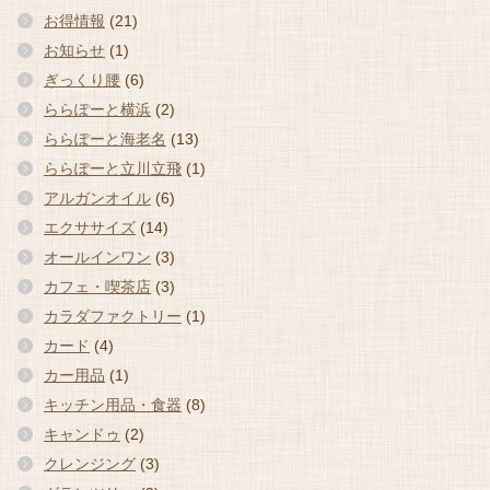
お得情報
(21)
お知らせ
(1)
ぎっくり腰
(6)
ららぽーと横浜
(2)
ららぽーと海老名
(13)
ららぽーと立川立飛
(1)
アルガンオイル
(6)
エクササイズ
(14)
オールインワン
(3)
カフェ・喫茶店
(3)
カラダファクトリー
(1)
カード
(4)
カー用品
(1)
キッチン用品・食器
(8)
キャンドゥ
(2)
クレンジング
(3)