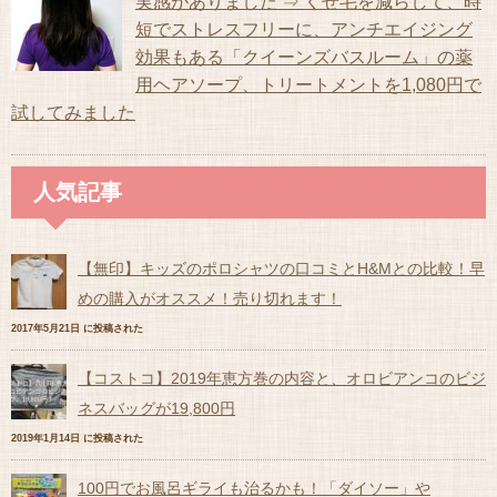
実感がありました ⇒ くせ毛を減らして、時
短でストレスフリーに、アンチエイジング
効果もある「クイーンズバスルーム」の薬
用ヘアソープ、トリートメントを1,080円で
試してみました
人気記事
【無印】キッズのポロシャツの口コミとH&Mとの比較！早
めの購入がオススメ！売り切れます！
2017年5月21日 に投稿された
【コストコ】2019年恵方巻の内容と、オロビアンコのビジ
ネスバッグが19,800円
2019年1月14日 に投稿された
100円でお風呂ギライも治るかも！「ダイソー」や