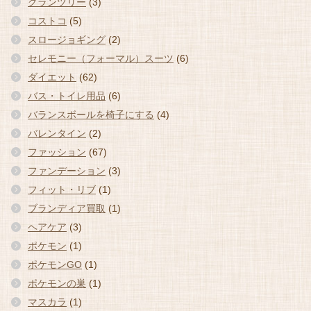
グランツリー
(3)
コストコ
(5)
スロージョギング
(2)
セレモニー（フォーマル）スーツ
(6)
ダイエット
(62)
バス・トイレ用品
(6)
バランスボールを椅子にする
(4)
バレンタイン
(2)
ファッション
(67)
ファンデーション
(3)
フィット・リブ
(1)
ブランディア買取
(1)
ヘアケア
(3)
ポケモン
(1)
ポケモンGO
(1)
ポケモンの巣
(1)
マスカラ
(1)