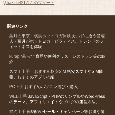
@hazuki421さんのツイート
関連リンク
葉月の東京・横浜ホットヨガ体験
カルドに通う管理
人・葉月がホットヨガ、ピラティス、トレンドのフ
ィットネスを体験
kurapi*暮らぴ
育児や便利グッズ、レストラン等の紹
介
スマホ上手 – おすすめ格安SIM
格安スマホやSIM情
報、おすすめアプリの紹
PC上手
おすすめパソコン選び・購入
WEB上手
JavaScript・PHPのサンプルやWordPress
のテーマ、アフィリエイトやブログの運営方法。
節約上手
節約術やセール・キャンペーン等お得な情