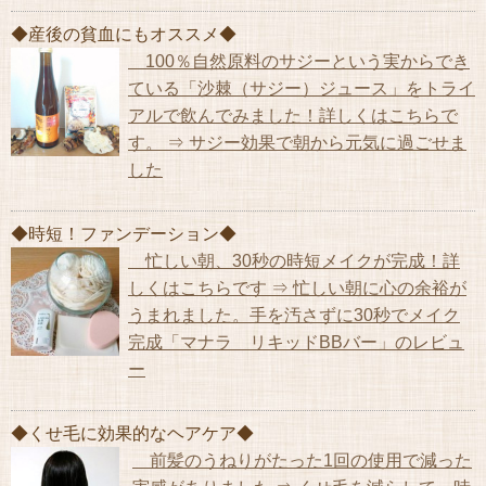
◆産後の貧血にもオススメ◆
100％自然原料のサジーという実からでき
ている「沙棘（サジー）ジュース」をトライ
アルで飲んでみました！詳しくはこちらで
す。 ⇒ サジー効果で朝から元気に過ごせま
した
◆時短！ファンデーション◆
忙しい朝、30秒の時短メイクが完成！詳
しくはこちらです ⇒ 忙しい朝に心の余裕が
うまれました。手を汚さずに30秒でメイク
完成「マナラ リキッドBBバー」のレビュ
ー
◆くせ毛に効果的なヘアケア◆
前髪のうねりがたった1回の使用で減った