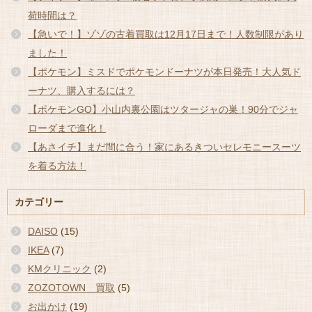
荷時間は？
【急いで！】ゾゾの古着買取は12月17日まで！人数制限があり
ました！
【ポケモン】ミスドでポケモンドーナツが本日発売！大人気ド
ーナツ、購入するには？
【ポケモンGO】小山内裏公園はツタージャの巣！90分でジャ
ローダまで進化！
【あさイチ】まだ間に合う！家にあるきついセレモニースーツ
を着る方法！
カテゴリー
DAISO
(15)
IKEA
(7)
KMクリニック
(2)
ZOZOTOWN 買取
(5)
お出かけ
(19)