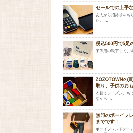
セールでの上手
友人から招待状をも
た。 …
税込500円で5
子供用の靴下って、す
ZOZOTOWN
取り、子供のお
衣替えシーズン、も
ながら …
無印のボーイフレ
までです！
ボーイフレンドデニ