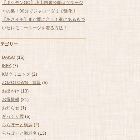
【ポケモンGO】小山内裏公園はツタージ
ャの巣！90分でジャローダまで進化！
【あさイチ】まだ間に合う！家にあるきつ
いセレモニースーツを着る方法！
カテゴリー
DAISO
(15)
IKEA
(7)
KMクリニック
(2)
ZOZOTOWN 買取
(5)
お出かけ
(19)
お得情報
(21)
お知らせ
(1)
ぎっくり腰
(6)
ららぽーと横浜
(2)
ららぽーと海老名
(13)