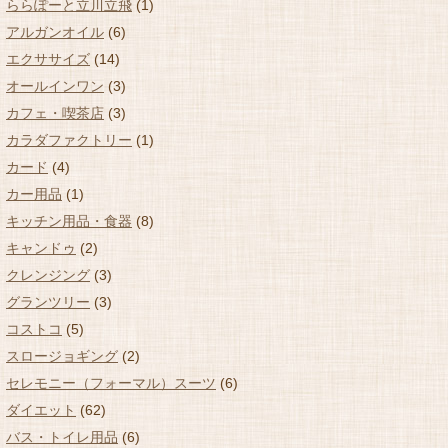
ららぽーと立川立飛
(1)
アルガンオイル
(6)
エクササイズ
(14)
オールインワン
(3)
カフェ・喫茶店
(3)
カラダファクトリー
(1)
カード
(4)
カー用品
(1)
キッチン用品・食器
(8)
キャンドゥ
(2)
クレンジング
(3)
グランツリー
(3)
コストコ
(5)
スロージョギング
(2)
セレモニー（フォーマル）スーツ
(6)
ダイエット
(62)
バス・トイレ用品
(6)