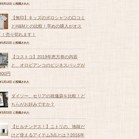
6年9月12日 に投稿された
【無印】キッズのポロシャツの口コミ
とH&Mとの比較！早めの購入がオス
メ！売り切れます！
7年5月21日 に投稿された
【コストコ】2019年恵方巻の内容
と、オロビアンコのビジネスバッグが
,800円
9年1月14日 に投稿された
ダイソー、セリアの祝儀袋を比較！ど
ちらがお好みですか？
7年3月23日 に投稿された
【ヒルナンデス！】ニトリの、地味だ
けど使えるアイテム3点とは？2016年