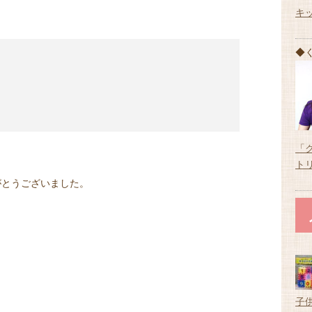
キ
◆
「
ト
がとうございました。
子