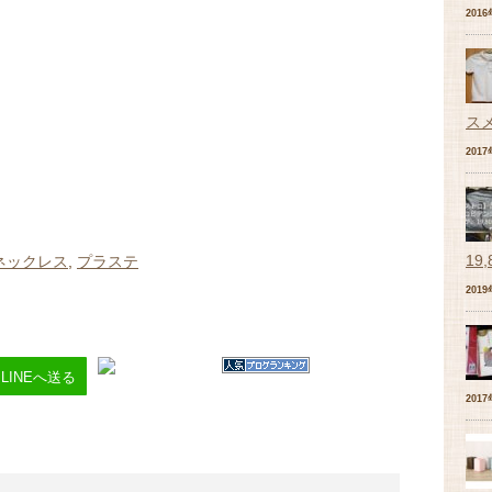
201
ス
201
19
ネックレス
,
プラステ
201
LINEへ送る
201