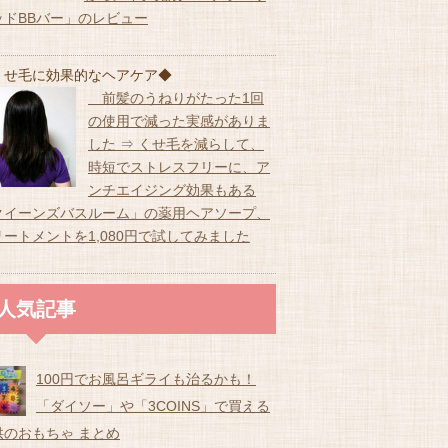
ッドBBバー」のレビュー
くせ毛に効果的なヘアケア◆
前髪のうねりがたった1回
の使用で減った実感がありま
した ⇒ くせ毛を減らして、
時短でストレスフリーに、ア
ンチエイジング効果もある
クイーンズバスルーム」の薬用ヘアソープ、
リートメントを1,080円で試してみました
人気記事
100円でお風呂ギライも治るかも！
「ダイソー」や「3COINS」で買える
供のおもちゃ まとめ