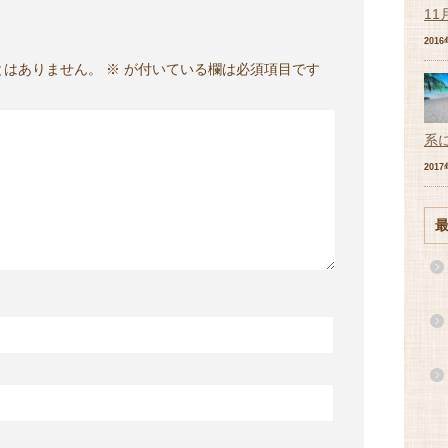
11
201
とはありません。
※
が付いている欄は必須項目です
系
201