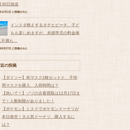
月30日放送
6年12月1日 に投稿された
インスタ映えするタチヒビーチ。子ど
もも楽しめますが、未就学児の料金体
に不満も…
7年8月27日 に投稿された
最近の投稿
【ダイソー】布マスク2枚セットと、子供
用マスクを購入。入荷時間は？
【急いで！】ゾゾの古着買取は12月17日ま
で！人数制限がありました！
【ポケモン】ミスドでポケモンドーナツが
本日発売！大人気ドーナツ、購入するに
は？