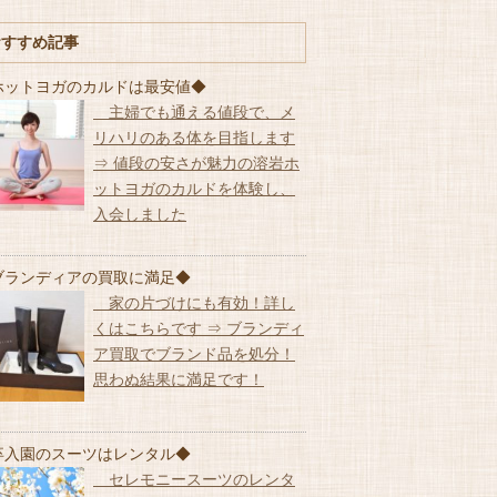
おすすめ記事
ホットヨガのカルドは最安値◆
主婦でも通える値段で、メ
リハリのある体を目指します
⇒ 値段の安さが魅力の溶岩ホ
ットヨガのカルドを体験し、
入会しました
ブランディアの買取に満足◆
家の片づけにも有効！詳し
くはこちらです ⇒ ブランディ
ア買取でブランド品を処分！
思わぬ結果に満足です！
卒入園のスーツはレンタル◆
セレモニースーツのレンタ