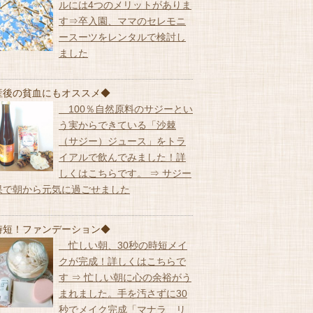
ルには4つのメリットがありま
す⇒卒入園、ママのセレモニ
ースーツをレンタルで検討し
ました
産後の貧血にもオススメ◆
100％自然原料のサジーとい
う実からできている「沙棘
（サジー）ジュース」をトラ
イアルで飲んでみました！詳
しくはこちらです。 ⇒ サジー
果で朝から元気に過ごせました
時短！ファンデーション◆
忙しい朝、30秒の時短メイ
クが完成！詳しくはこちらで
す ⇒ 忙しい朝に心の余裕がう
まれました。手を汚さずに30
秒でメイク完成「マナラ リ