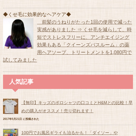
◆くせ毛に効果的なヘアケア◆
前髪のうねりがたった1回の使用で減った
実感がありました ⇒ くせ毛を減らして、時
短でストレスフリーに、アンチエイジング
効果もある「クイーンズバスルーム」の薬
用ヘアソープ、トリートメントを1,080円で
試してみました
人気記事
【無印】キッズのポロシャツの口コミとH&Mとの比較！早
めの購入がオススメ！売り切れます！
2017年5月21日 に投稿された
100円でお風呂ギライも治るかも！「ダイソー」や