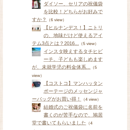
ダイソー、セリアの祝儀袋
を比較！どちらがお好みで
すか？
（6 view）
【ヒルナンデス！】ニトリ
の、地味だけど使えるアイ
テム3点とは？2016...
（5 view）
インスタ映えするタチヒビ
ーチ。子どもも楽しめます
が、未就学児の料金体系...
（5
view）
【コストコ】マンハッタン
ポーテージのメッセンジャ
ーバッグがお買い得！
（4 view）
結婚式のご祝儀袋に名前を
書くのが苦手なので、鳩居
堂で書いてもらいました
（4