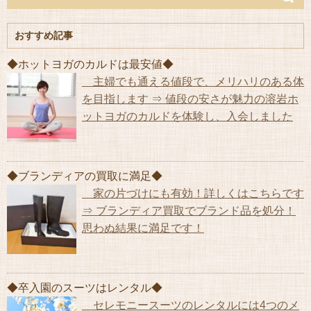
おすすめ記事
◆ホットヨガのカルドは最安値◆
主婦でも通える値段で、メリハリのある体
を目指します ⇒ 値段の安さが魅力の溶岩ホ
ットヨガのカルドを体験し、入会しました
◆ブランディアの買取に満足◆
家の片づけにも有効！詳しくはこちらです
⇒ ブランディア買取でブランド品を処分！
思わぬ結果に満足です！
◆卒入園のスーツはレンタル◆
セレモニースーツのレンタルには4つのメ