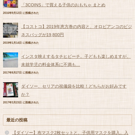
「3COINS」で買える子供のおもちゃ まとめ
2016年9月12日 に投稿された
【コストコ】2019年恵方巻の内容と、オロビアンコのビジ
ネスバッグが19,800円
2019年1月14日 に投稿された
インスタ映えするタチヒビーチ。子どもも楽しめますが、
未就学児の料金体系に不満も…
2017年8月27日 に投稿された
ダイソー、セリアの祝儀袋を比較！どちらがお好みです
か？
2017年3月23日 に投稿された
最近の投稿
【ダイソー】布マスク2枚セットと、子供用マスクを購入。入