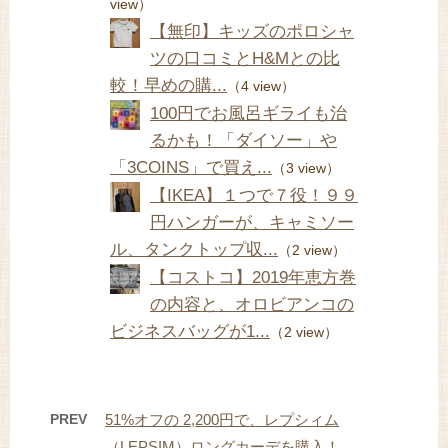
view）
【無印】キッズのポロシャ
ツの口コミとH&Mとの比
較！早めの購...
（4 view）
100円でお風呂ギライも治
るかも！「ダイソー」や
「3COINS」で買え...
（3 view）
【IKEA】１つで７役！９９
円ハンガーが、キャミソー
ル、タンクトップ収...
（2 view）
【コストコ】2019年恵方巻
の内容と、オロビアンコの
ビジネスバッグが1...
（2 view）
PREV
51%オフの 2,200円で、レプシィム
（LEPSIM）ロングカーデを購入！