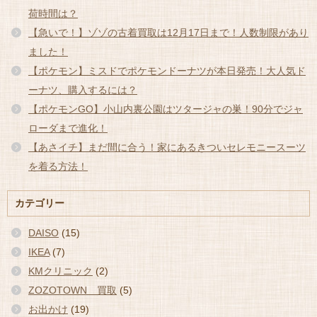
荷時間は？
【急いで！】ゾゾの古着買取は12月17日まで！人数制限があり
ました！
【ポケモン】ミスドでポケモンドーナツが本日発売！大人気ド
ーナツ、購入するには？
【ポケモンGO】小山内裏公園はツタージャの巣！90分でジャ
ローダまで進化！
【あさイチ】まだ間に合う！家にあるきついセレモニースーツ
を着る方法！
カテゴリー
DAISO
(15)
IKEA
(7)
KMクリニック
(2)
ZOZOTOWN 買取
(5)
お出かけ
(19)