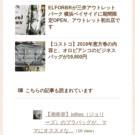
ELFORBRが三井アウトレット
パーク 横浜ベイサイドに期間限
定OPEN、アウトレット初出店で
す
【コストコ】2019年恵方巻の内
容と、オロビアンコのビジネス
バッグが19,800円
こちらの記事も読まれています
【湘南発】jollies（ジョリ
ーズ）のプラバッグが、マ
マにオススメな...
（10 view）