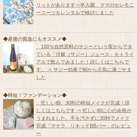
リットがあります⇒卒入園、ママのセレモニ
ースーツをレンタルで検討しました
◆産後の貧血にもオススメ◆
100％自然原料のサジーという実からでき
ている「沙棘（サジー）ジュース」をトライ
アルで飲んでみました！詳しくはこちらで
す。 ⇒ サジー効果で朝から元気に過ごせま
した
◆時短！ファンデーション◆
忙しい朝、30秒の時短メイクが完成！詳
しくはこちらです ⇒ 忙しい朝に心の余裕が
うまれました。手を汚さずに30秒でメイク
完成「マナラ リキッドBBバー」のレビュ
ー