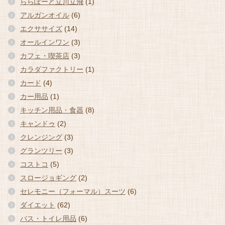
ららぽーと立川立飛
(1)
アルガンオイル
(6)
エクササイズ
(14)
オールインワン
(3)
カフェ・喫茶店
(3)
カラダファクトリー
(1)
カード
(4)
カー用品
(1)
キッチン用品・食器
(8)
キャンドゥ
(2)
クレンジング
(3)
グランツリー
(3)
コストコ
(5)
スロージョギング
(2)
セレモニー（フォーマル）スーツ
(6)
ダイエット
(62)
バス・トイレ用品
(6)