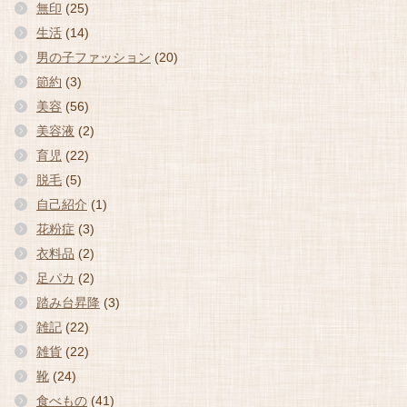
無印
(25)
生活
(14)
男の子ファッション
(20)
節約
(3)
美容
(56)
美容液
(2)
育児
(22)
脱毛
(5)
自己紹介
(1)
花粉症
(3)
衣料品
(2)
足パカ
(2)
踏み台昇降
(3)
雑記
(22)
雑貨
(22)
靴
(24)
食べもの
(41)