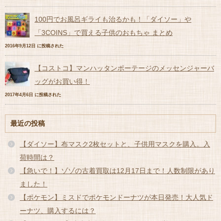
100円でお風呂ギライも治るかも！「ダイソー」や
「3COINS」で買える子供のおもちゃ まとめ
2016年9月12日 に投稿された
【コストコ】マンハッタンポーテージのメッセンジャーバ
ッグがお買い得！
2017年4月6日 に投稿された
最近の投稿
【ダイソー】布マスク2枚セットと、子供用マスクを購入。入
荷時間は？
【急いで！】ゾゾの古着買取は12月17日まで！人数制限があり
ました！
【ポケモン】ミスドでポケモンドーナツが本日発売！大人気ド
ーナツ、購入するには？