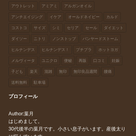
アウトレット
アミアミ
アルガンオイル
アンチエイジング
イケア
オールドネイビー
カルド
コストコ
サイズ
シミ
セリア
セール
ダイエット
ダイソー
ニトリ
ノンストップ
バンヤードストーム
ヒルナンデス
ヒルナンデス！
プチプラ
ホットヨガ
メルヴィータ
ユニクロ
便秘
再販
口コミ
妊娠
子ども
楽天
混雑
無印
無印良品週間
腰痛
送料無料
駐車場
プロフィール
Author:葉月
はじめまして。
30代後半の葉月です。小さい息子がいます。産後太り