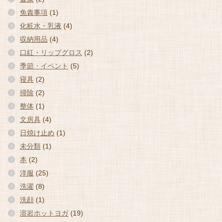
免責事項
(1)
化粧水・乳液
(4)
収納用品
(4)
口紅・リップグロス
(2)
季節・イベント
(5)
寝具
(2)
掃除
(2)
整体
(1)
文房具
(4)
日焼け止め
(1)
未分類
(1)
本
(2)
洋服
(25)
洗濯
(8)
洗顔
(1)
溶岩ホットヨガ
(19)