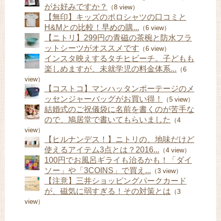
がお好みですか？
（8 view）
【無印】キッズのポロシャツの口コミと
H&Mとの比較！早めの購...
（6 view）
【ニトリ】299円の青磁の茶椀と防水フラ
ットシーツがオススメです
（6 view）
インスタ映えするタチヒビーチ。子どもも
楽しめますが、未就学児の料金体系...
（6
view）
【コストコ】マンハッタンポーテージのメ
ッセンジャーバッグがお買い得！
（5 view）
結婚式のご祝儀袋に名前を書くのが苦手な
ので、鳩居堂で書いてもらいました
（4
view）
【ヒルナンデス！】ニトリの、地味だけど
使えるアイテム3点とは？2016...
（4 view）
100円でお風呂ギライも治るかも！「ダイ
ソー」や「3COINS」で買え...
（3 view）
【注意】三井ショッピングパークカード
が、磁気に弱すぎる！その対策とは
（3
view）