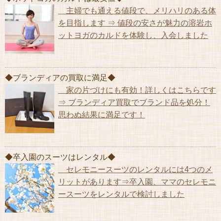
主婦でも通える値段で、メリハリのある体
を目指します ⇒ 値段の安さが魅力の溶岩ホ
ットヨガのカルドを体験し、入会しました
◆ブランディアの買取に満足◆
家の片づけにも有効！詳しくはこちらです
⇒ ブランディア買取でブランド品を処分！
思わぬ結果に満足です！
◆卒入園のスーツはレンタル◆
セレモニースーツのレンタルには4つのメ
リットがあります⇒卒入園、ママのセレモニ
ースーツをレンタルで検討しました