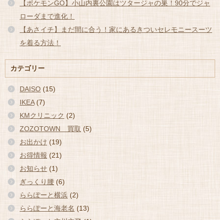
【ポケモンGO】小山内裏公園はツタージャの巣！90分でジャ
ローダまで進化！
【あさイチ】まだ間に合う！家にあるきついセレモニースーツ
を着る方法！
カテゴリー
DAISO
(15)
IKEA
(7)
KMクリニック
(2)
ZOZOTOWN 買取
(5)
お出かけ
(19)
お得情報
(21)
お知らせ
(1)
ぎっくり腰
(6)
ららぽーと横浜
(2)
ららぽーと海老名
(13)