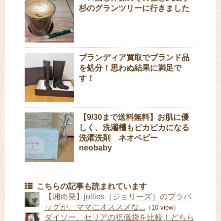
杉のグランツリーに行きました
ブランディア買取でブランド品
を処分！思わぬ結果に満足で
す！
【9/30まで送料無料】お肌に優
しく、洗濯槽もピカピカになる
洗濯洗剤 ネオベビー
neobaby
こちらの記事も読まれています
【湘南発】jollies（ジョリーズ）のプラバ
ッグが、ママにオススメな...
（10 view）
ダイソー、セリアの祝儀袋を比較！どちら