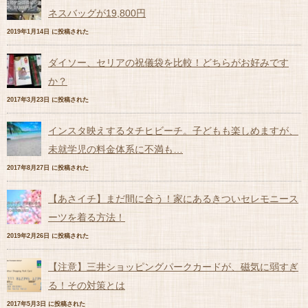
ネスバッグが19,800円
2019年1月14日 に投稿された
ダイソー、セリアの祝儀袋を比較！どちらがお好みです
か？
2017年3月23日 に投稿された
インスタ映えするタチヒビーチ。子どもも楽しめますが、
未就学児の料金体系に不満も…
2017年8月27日 に投稿された
【あさイチ】まだ間に合う！家にあるきついセレモニース
ーツを着る方法！
2019年2月26日 に投稿された
【注意】三井ショッピングパークカードが、磁気に弱すぎ
る！その対策とは
2017年5月3日 に投稿された