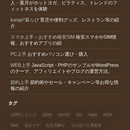
人・葉月がホットヨガ、ピラティス、トレンドのフ
ィットネスを体験
kurapi*暮らぴ
育児や便利グッズ、レストラン等の紹
介
スマホ上手 – おすすめ格安SIM
格安スマホやSIM情
報、おすすめアプリの紹
PC上手
おすすめパソコン選び・購入
WEB上手
JavaScript・PHPのサンプルやWordPress
のテーマ、アフィリエイトやブログの運営方法。
節約上手
節約術やセール・キャンペーン等お得な情
報の紹介
タグ
100円ショップ
100均
DAISO
GU
H&M
IKEA
Mart
あさイチ
お正月飾り
ららぽーと海老名