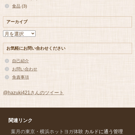
食品
(3)
アーカイブ
ア
ー
カ
お気軽にお問い合わせください
イ
ブ
自己紹介
お問い合わせ
免責事項
@hazuki421さんのツイート
関連リンク
葉月の東京・横浜ホットヨガ体験
カルドに通う管理