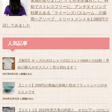
実感がありました ⇒ くせ毛を減らして、時
短でストレスフリーに、アンチエイジング
効果もある「クイーンズバスルーム」の薬
用ヘアソープ、トリートメントを1,080円で
試してみました
人気記事
【無印】キッズのポロシャツの口コミとH&Mとの比較！早
めの購入がオススメ！売り切れます！
2017年5月21日 に投稿された
【ニトリ】299円の青磁の茶椀と防水フラットシーツがオ
ススメです
2016年12月31日 に投稿された
【コストコ】2019年恵方巻の内容と、オロビアンコのビジ