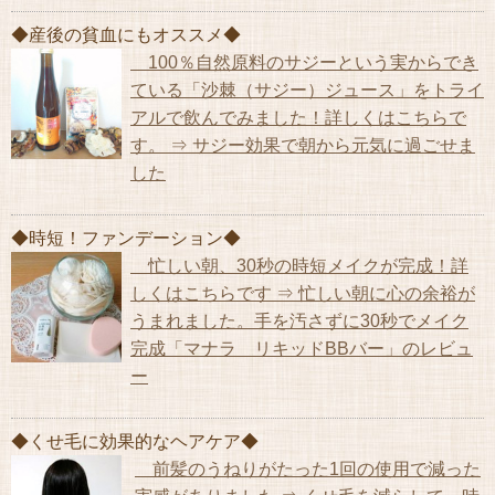
◆産後の貧血にもオススメ◆
100％自然原料のサジーという実からでき
ている「沙棘（サジー）ジュース」をトライ
アルで飲んでみました！詳しくはこちらで
す。 ⇒ サジー効果で朝から元気に過ごせま
した
◆時短！ファンデーション◆
忙しい朝、30秒の時短メイクが完成！詳
しくはこちらです ⇒ 忙しい朝に心の余裕が
うまれました。手を汚さずに30秒でメイク
完成「マナラ リキッドBBバー」のレビュ
ー
◆くせ毛に効果的なヘアケア◆
前髪のうねりがたった1回の使用で減った