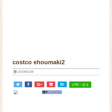
costco ehoumaki2
2019/01/28
B!
LINEへ送る