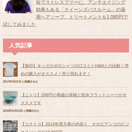
短でストレスフリーに、アンチエイジング
効果もある「クイーンズバスルーム」の薬
用ヘアソープ、トリートメントを1,080円で
試してみました
人気記事
【無印】キッズのポロシャツの口コミとH&Mとの比較！早
めの購入がオススメ！売り切れます！
2017年5月21日 に投稿された
【ニトリ】299円の青磁の茶椀と防水フラットシーツがオ
ススメです
2016年12月31日 に投稿された
【コストコ】2019年恵方巻の内容と、オロビアンコのビジ