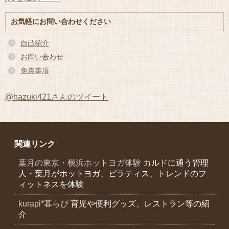
ー
カ
お気軽にお問い合わせください
イ
ブ
自己紹介
お問い合わせ
免責事項
@hazuki421さんのツイート
関連リンク
葉月の東京・横浜ホットヨガ体験
カルドに通う管理
人・葉月がホットヨガ、ピラティス、トレンドのフ
ィットネスを体験
kurapi*暮らぴ
育児や便利グッズ、レストラン等の紹
介