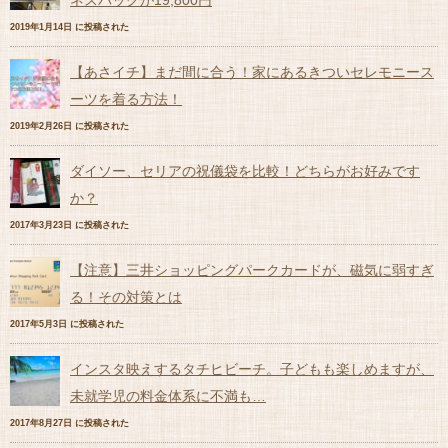
ネスバッグが19,800円
2019年1月14日 に投稿された
【あさイチ】まだ間に合う！家にあるきついセレモニース
ーツを着る方法！
2019年2月26日 に投稿された
ダイソー、セリアの祝儀袋を比較！どちらがお好みです
か？
2017年3月23日 に投稿された
【注意】三井ショッピングパークカードが、磁気に弱すぎ
る！その対策とは
2017年5月3日 に投稿された
インスタ映えするタチヒビーチ。子どもも楽しめますが、
未就学児の料金体系に不満も…
2017年8月27日 に投稿された