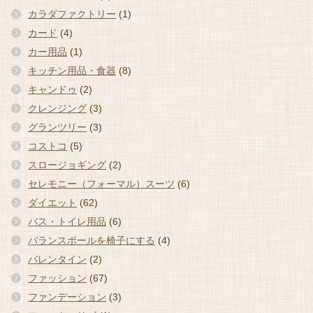
カラダファクトリー
(1)
カード
(4)
カー用品
(1)
キッチン用品・食器
(8)
キャンドゥ
(2)
クレンジング
(3)
グランツリー
(3)
コストコ
(5)
スロージョギング
(2)
セレモニー（フォーマル）スーツ
(6)
ダイエット
(62)
バス・トイレ用品
(6)
バランスボールを椅子にする
(4)
バレンタイン
(2)
ファッション
(67)
ファンデーション
(3)