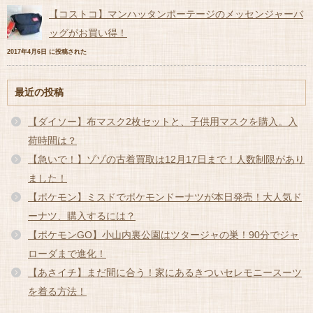
【コストコ】マンハッタンポーテージのメッセンジャーバ
ッグがお買い得！
2017年4月6日 に投稿された
最近の投稿
【ダイソー】布マスク2枚セットと、子供用マスクを購入。入
荷時間は？
【急いで！】ゾゾの古着買取は12月17日まで！人数制限があり
ました！
【ポケモン】ミスドでポケモンドーナツが本日発売！大人気ド
ーナツ、購入するには？
【ポケモンGO】小山内裏公園はツタージャの巣！90分でジャ
ローダまで進化！
【あさイチ】まだ間に合う！家にあるきついセレモニースーツ
を着る方法！