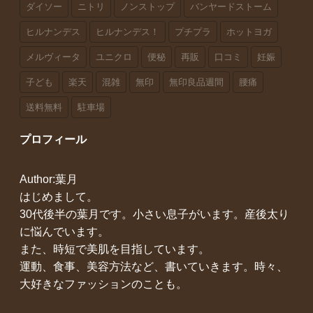
ダイソー
ニトリ
ノンストップ
バンヤードストーム
ヒルナンデス
ヒルナンデス！
プチプラ
ホットヨガ
メルヴィータ
ユニクロ
便秘
再販
口コミ
妊娠
子ども
楽天
混雑
無印
無印良品週間
腰痛
送料無料
駐車場
プロフィール
Author:葉月
はじめまして。
30代後半の葉月です。小さい息子がいます。産後太り
に悩んでいます。
また、時短で美肌を目指しています。
運動、食事、美容方法など、書いていきます。時々、
大好きなファッションのことも。