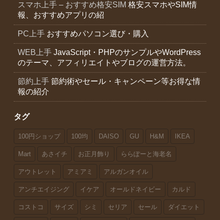
スマホ上手 – おすすめ格安SIM
格安スマホやSIM情
報、おすすめアプリの紹
PC上手
おすすめパソコン選び・購入
WEB上手
JavaScript・PHPのサンプルやWordPress
のテーマ、アフィリエイトやブログの運営方法。
節約上手
節約術やセール・キャンペーン等お得な情
報の紹介
タグ
100円ショップ
100均
DAISO
GU
H&M
IKEA
Mart
あさイチ
お正月飾り
ららぽーと海老名
アウトレット
アミアミ
アルガンオイル
アンチエイジング
イケア
オールドネイビー
カルド
コストコ
サイズ
シミ
セリア
セール
ダイエット