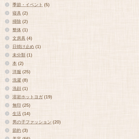
季節・イベント
(5)
寝具
(2)
掃除
(2)
整体
(1)
文房具
(4)
日焼け止め
(1)
未分類
(1)
本
(2)
洋服
(25)
洗濯
(8)
洗顔
(1)
溶岩ホットヨガ
(19)
無印
(25)
生活
(14)
男の子ファッション
(20)
節約
(3)
美容
(56)