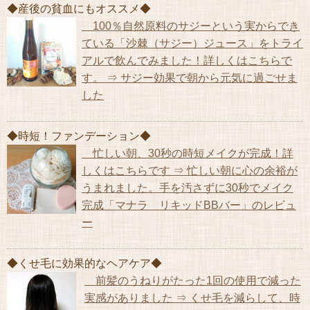
◆産後の貧血にもオススメ◆
100％自然原料のサジーという実からでき
ている「沙棘（サジー）ジュース」をトライ
アルで飲んでみました！詳しくはこちらで
す。 ⇒ サジー効果で朝から元気に過ごせま
した
◆時短！ファンデーション◆
忙しい朝、30秒の時短メイクが完成！詳
しくはこちらです ⇒ 忙しい朝に心の余裕が
うまれました。手を汚さずに30秒でメイク
完成「マナラ リキッドBBバー」のレビュ
ー
◆くせ毛に効果的なヘアケア◆
前髪のうねりがたった1回の使用で減った
実感がありました ⇒ くせ毛を減らして、時