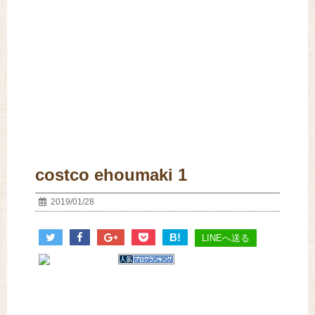
costco ehoumaki 1
2019/01/28
B!
LINEへ送る