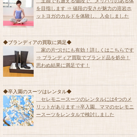
主婦でも通える値段で、メリハリのある体
を目指します ⇒ 値段の安さが魅力の溶岩ホ
ットヨガのカルドを体験し、入会しました
◆ブランディアの買取に満足◆
家の片づけにも有効！詳しくはこちらです
⇒ ブランディア買取でブランド品を処分！
思わぬ結果に満足です！
◆卒入園のスーツはレンタル◆
セレモニースーツのレンタルには4つのメ
リットがあります⇒卒入園、ママのセレモニ
ースーツをレンタルで検討しました