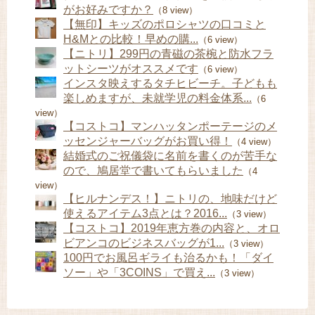
がお好みですか？
（8 view）
【無印】キッズのポロシャツの口コミと
H&Mとの比較！早めの購...
（6 view）
【ニトリ】299円の青磁の茶椀と防水フラ
ットシーツがオススメです
（6 view）
インスタ映えするタチヒビーチ。子どもも
楽しめますが、未就学児の料金体系...
（6
view）
【コストコ】マンハッタンポーテージのメ
ッセンジャーバッグがお買い得！
（4 view）
結婚式のご祝儀袋に名前を書くのが苦手な
ので、鳩居堂で書いてもらいました
（4
view）
【ヒルナンデス！】ニトリの、地味だけど
使えるアイテム3点とは？2016...
（3 view）
【コストコ】2019年恵方巻の内容と、オロ
ビアンコのビジネスバッグが1...
（3 view）
100円でお風呂ギライも治るかも！「ダイ
ソー」や「3COINS」で買え...
（3 view）