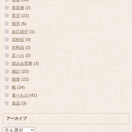
美容液
(2)
育児
(22)
脱毛
(5)
自己紹介
(1)
花粉症
(3)
衣料品
(2)
足パカ
(2)
踏み台昇降
(3)
雑記
(22)
雑貨
(22)
靴
(24)
食べもの
(41)
食品
(3)
アーカイブ
ア