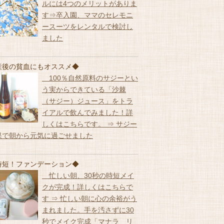
ルには4つのメリットがありま
す⇒卒入園、ママのセレモニ
ースーツをレンタルで検討し
ました
産後の貧血にもオススメ◆
100％自然原料のサジーとい
う実からできている「沙棘
（サジー）ジュース」をトラ
イアルで飲んでみました！詳
しくはこちらです。 ⇒ サジー
果で朝から元気に過ごせました
時短！ファンデーション◆
忙しい朝、30秒の時短メイ
クが完成！詳しくはこちらで
す ⇒ 忙しい朝に心の余裕がう
まれました。手を汚さずに30
秒でメイク完成「マナラ リ