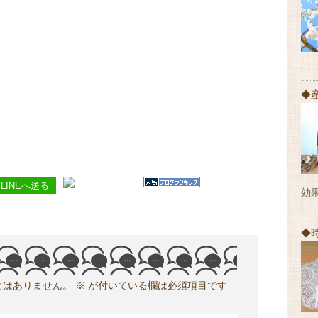
◆
LINEへ送る
効
◆
とはありません。
※
が付いている欄は必須項目です