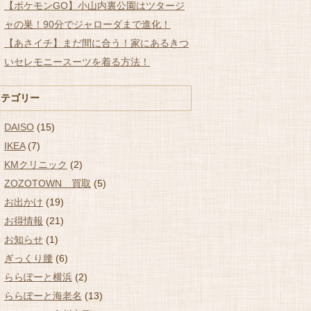
【ポケモンGO】小山内裏公園はツタージ
ャの巣！90分でジャローダまで進化！
【あさイチ】まだ間に合う！家にあるきつ
いセレモニースーツを着る方法！
カテゴリー
DAISO
(15)
IKEA
(7)
KMクリニック
(2)
ZOZOTOWN 買取
(5)
お出かけ
(19)
お得情報
(21)
お知らせ
(1)
ぎっくり腰
(6)
ららぽーと横浜
(2)
ららぽーと海老名
(13)