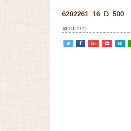
6202261_16_D_500
2016/03/25
B!