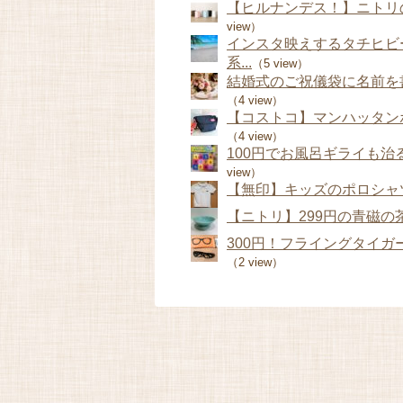
【ヒルナンデス！】ニトリの
view）
インスタ映えするタチヒビ
系...
（5 view）
結婚式のご祝儀袋に名前を
（4 view）
【コストコ】マンハッタン
（4 view）
100円でお風呂ギライも治る
view）
【無印】キッズのポロシャツ
【ニトリ】299円の青磁
300円！フライングタイガ
（2 view）