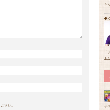
キ
◆
「
ト
ください。
子