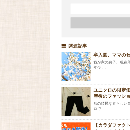
関連記事
卒入園、ママの
我が家の息子、現在
年少 …
ユニクロの限定価
産後のファッシ
形の綺麗な春らしい
ロで …
【カラダファクト