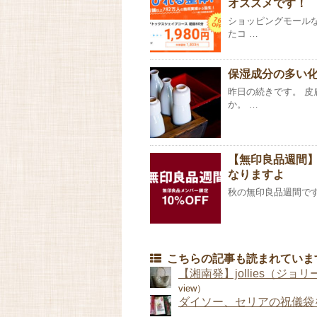
オススメです！
ショッピングモール
たコ …
保湿成分の多い
昨日の続きです。 
か。 …
【無印良品週間】
なりますよ
秋の無印良品週間ですね。 h
こちらの記事も読まれていま
【湘南発】jollies（ジ
view）
ダイソー、セリアの祝儀袋