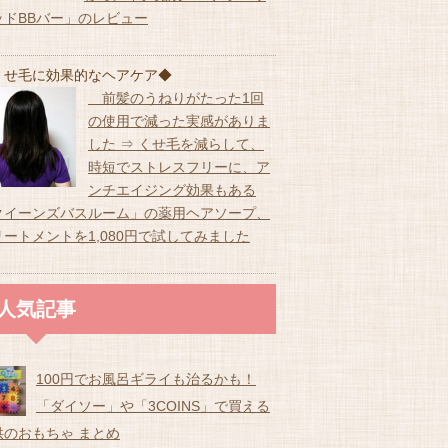
ッドBBバー」のレビュー
くせ毛に効果的なヘアケア◆
前髪のうねりがたった1回
の使用で減った実感がありま
した ⇒ くせ毛を減らして、
時短でストレスフリーに、ア
ンチエイジング効果もある
クイーンズバスルーム」の薬用ヘアソープ、
リートメントを1,080円で試してみました
人気記事
100円でお風呂ギライも治るかも！
「ダイソー」や「3COINS」で買える
供のおもちゃ まとめ