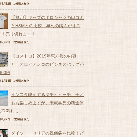
6年9月12日 に投稿された
【無印】キッズのポロシャツの口コミ
とH&Mとの比較！早めの購入がオス
メ！売り切れます！
7年5月21日 に投稿された
【コストコ】2019年恵方巻の内容
と、オロビアンコのビジネスバッグが
,800円
9年1月14日 に投稿された
インスタ映えするタチヒビーチ。子ど
もも楽しめますが、未就学児の料金体
に不満も…
7年8月27日 に投稿された
ダイソー、セリアの祝儀袋を比較！ど