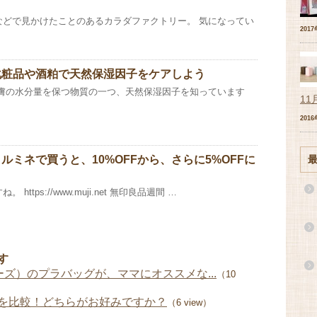
などで見かけたことのあるカラダファクトリー。 気になってい
201
化粧品や酒粕で天然保湿因子をケアしよう
皮膚の水分量を保つ物質の一つ、天然保湿因子を知っています
11
201
ルミネで買うと、10%OFFから、さらに5%OFFに
ttps://www.muji.net 無印良品週間 …
す
ョリーズ）のプラバッグが、ママにオススメな...
（10
を比較！どちらがお好みですか？
（6 view）