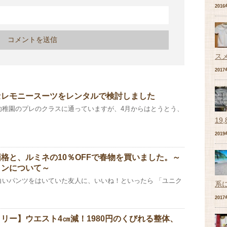
201
ス
201
セレモニースーツをレンタルで検討しました
幼稚園のプレのクラスに通っていますが、4月からはとうとう、
19
201
格と、ルミネの10％OFFで春物を買いました。～
ョンについて～
白いパンツをはいていた友人に、いいね！といったら 「ユニク
系
201
リー】ウエスト4㎝減！1980円のくびれる整体、