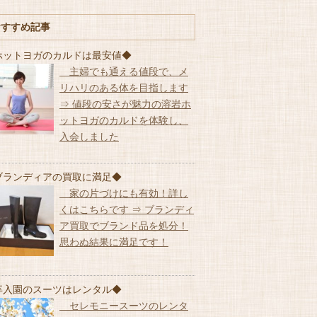
おすすめ記事
ホットヨガのカルドは最安値◆
主婦でも通える値段で、メ
リハリのある体を目指します
⇒ 値段の安さが魅力の溶岩ホ
ットヨガのカルドを体験し、
入会しました
ブランディアの買取に満足◆
家の片づけにも有効！詳し
くはこちらです ⇒ ブランディ
ア買取でブランド品を処分！
思わぬ結果に満足です！
卒入園のスーツはレンタル◆
セレモニースーツのレンタ