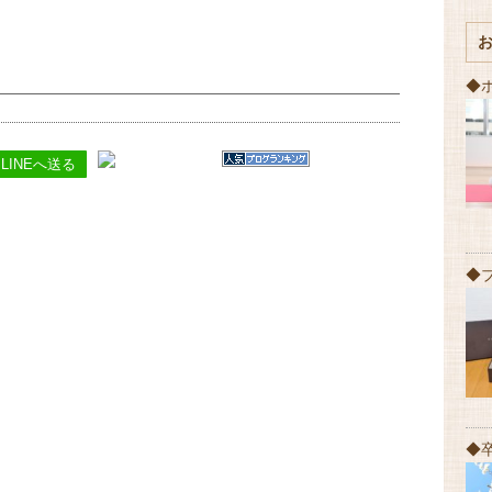
◆
LINEへ送る
◆
◆