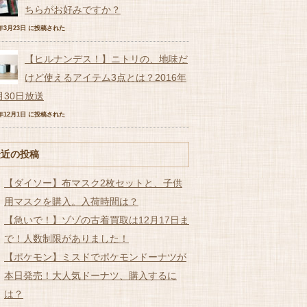
ちらがお好みですか？
7年3月23日 に投稿された
【ヒルナンデス！】ニトリの、地味だ
けど使えるアイテム3点とは？2016年
月30日放送
6年12月1日 に投稿された
最近の投稿
【ダイソー】布マスク2枚セットと、子供
用マスクを購入。入荷時間は？
【急いで！】ゾゾの古着買取は12月17日ま
で！人数制限がありました！
【ポケモン】ミスドでポケモンドーナツが
本日発売！大人気ドーナツ、購入するに
は？