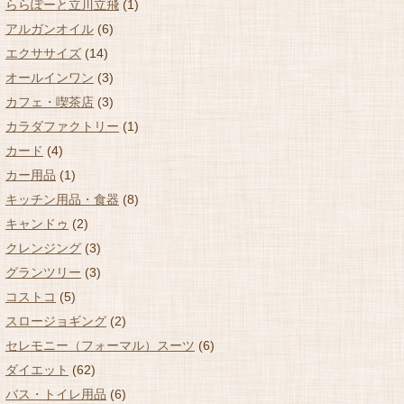
ららぽーと立川立飛
(1)
アルガンオイル
(6)
エクササイズ
(14)
オールインワン
(3)
カフェ・喫茶店
(3)
カラダファクトリー
(1)
カード
(4)
カー用品
(1)
キッチン用品・食器
(8)
キャンドゥ
(2)
クレンジング
(3)
グランツリー
(3)
コストコ
(5)
スロージョギング
(2)
セレモニー（フォーマル）スーツ
(6)
ダイエット
(62)
バス・トイレ用品
(6)