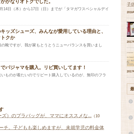
どがかなりオトクでした。
子
月14日（木）から17日（日）までが「タマガワスペシャルデイ
201
のキッズシューズ、みんなが愛用している理由と、
オトクか
201
供の靴ですが、我が家もとうとうニューバランスを買いまし
フでパジャマを購入。リピ買いしてます！
201
良いものが着たいのでリピート購入しているのが、無印のフラ
す
ョリーズ）のプラバッグが、ママにオススメな...
（10
ーチ。子どもも楽しめますが、未就学児の料金体