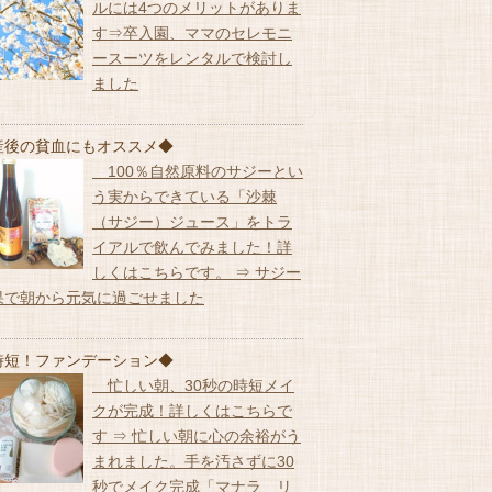
ルには4つのメリットがありま
す⇒卒入園、ママのセレモニ
ースーツをレンタルで検討し
ました
産後の貧血にもオススメ◆
100％自然原料のサジーとい
う実からできている「沙棘
（サジー）ジュース」をトラ
イアルで飲んでみました！詳
しくはこちらです。 ⇒ サジー
果で朝から元気に過ごせました
時短！ファンデーション◆
忙しい朝、30秒の時短メイ
クが完成！詳しくはこちらで
す ⇒ 忙しい朝に心の余裕がう
まれました。手を汚さずに30
秒でメイク完成「マナラ リ