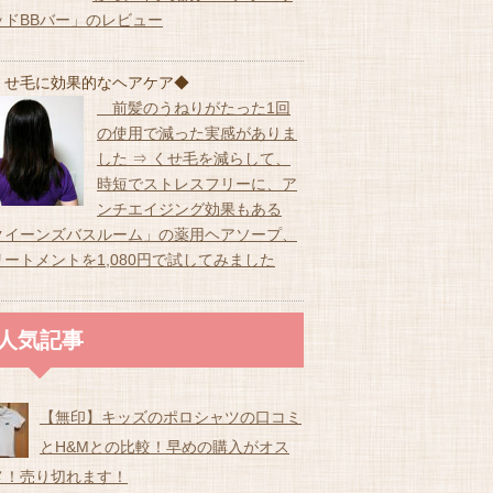
ッドBBバー」のレビュー
くせ毛に効果的なヘアケア◆
前髪のうねりがたった1回
の使用で減った実感がありま
した ⇒ くせ毛を減らして、
時短でストレスフリーに、ア
ンチエイジング効果もある
クイーンズバスルーム」の薬用ヘアソープ、
リートメントを1,080円で試してみました
人気記事
【無印】キッズのポロシャツの口コミ
とH&Mとの比較！早めの購入がオス
メ！売り切れます！