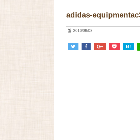
adidas-equipmentac
2016/09/08
B!