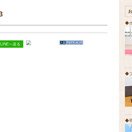
3
◆
LINEへ送る
◆
◆