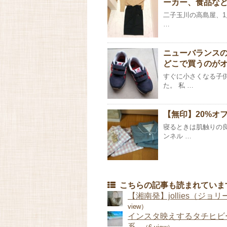
ーカー、食品な
二子玉川の高島屋、1
…
ニューバランス
どこで買うのが
すぐに小さくなる子
た。 私 …
【無印】20%オ
寝るときは肌触りの
ンネル …
こちらの記事も読まれていま
【湘南発】jollies（ジ
view）
インスタ映えするタチヒビ
系...