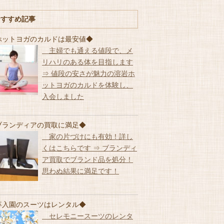
おすすめ記事
ホットヨガのカルドは最安値◆
主婦でも通える値段で、メ
リハリのある体を目指します
⇒ 値段の安さが魅力の溶岩ホ
ットヨガのカルドを体験し、
入会しました
ブランディアの買取に満足◆
家の片づけにも有効！詳し
くはこちらです ⇒ ブランディ
ア買取でブランド品を処分！
思わぬ結果に満足です！
卒入園のスーツはレンタル◆
セレモニースーツのレンタ