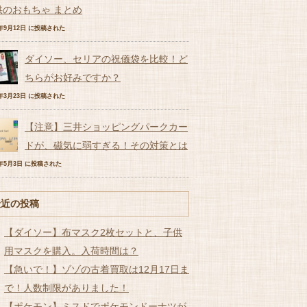
供のおもちゃ まとめ
6年9月12日 に投稿された
ダイソー、セリアの祝儀袋を比較！ど
ちらがお好みですか？
7年3月23日 に投稿された
【注意】三井ショッピングパークカー
ドが、磁気に弱すぎる！その対策とは
7年5月3日 に投稿された
最近の投稿
【ダイソー】布マスク2枚セットと、子供
用マスクを購入。入荷時間は？
【急いで！】ゾゾの古着買取は12月17日ま
で！人数制限がありました！
【ポケモン】ミスドでポケモンドーナツが