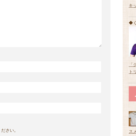
キ
◆
「
ト
ください。
ス