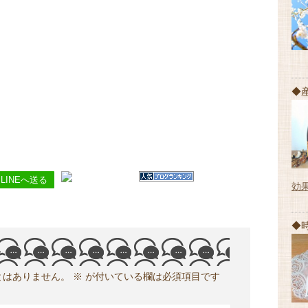
◆
LINEへ送る
効
◆
とはありません。
※
が付いている欄は必須項目です