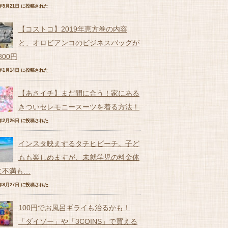
7年5月21日 に投稿された
【コストコ】2019年恵方巻の内容
と、オロビアンコのビジネスバッグが
,800円
9年1月14日 に投稿された
【あさイチ】まだ間に合う！家にある
きついセレモニースーツを着る方法！
9年2月26日 に投稿された
インスタ映えするタチヒビーチ。子ど
もも楽しめますが、未就学児の料金体
に不満も…
7年8月27日 に投稿された
100円でお風呂ギライも治るかも！
「ダイソー」や「3COINS」で買える