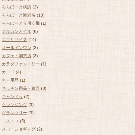
ららぽーと横浜
(2)
ららぽーと海老名
(13)
ららぽーと立川立飛
(1)
アルガンオイル
(6)
エクササイズ
(14)
オールインワン
(3)
カフェ・喫茶店
(3)
カラダファクトリー
(1)
カード
(4)
カー用品
(1)
キッチン用品・食器
(8)
キャンドゥ
(2)
クレンジング
(3)
グランツリー
(3)
コストコ
(5)
スロージョギング
(2)