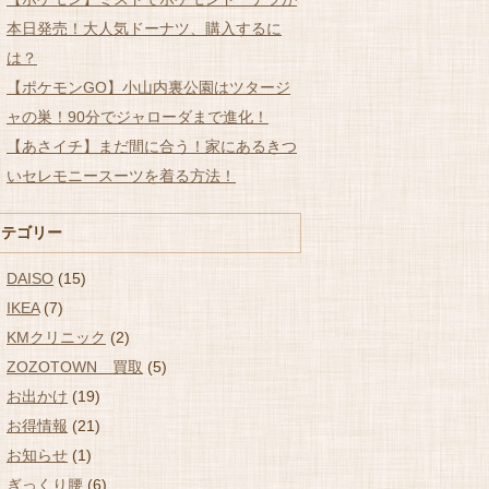
本日発売！大人気ドーナツ、購入するに
は？
【ポケモンGO】小山内裏公園はツタージ
ャの巣！90分でジャローダまで進化！
【あさイチ】まだ間に合う！家にあるきつ
いセレモニースーツを着る方法！
カテゴリー
DAISO
(15)
IKEA
(7)
KMクリニック
(2)
ZOZOTOWN 買取
(5)
お出かけ
(19)
お得情報
(21)
お知らせ
(1)
ぎっくり腰
(6)