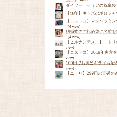
（6 view）
ダイソー、セリアの祝儀袋
【無印】キッズのポロシャツ
【コストコ】マンハッタン
（4 view）
結婚式のご祝儀袋に名前を
（4 view）
【ヒルナンデス！】ニトリの
view）
【コストコ】2019年恵方
view）
100円でお風呂ギライも治る
view）
【ニトリ】299円の青磁