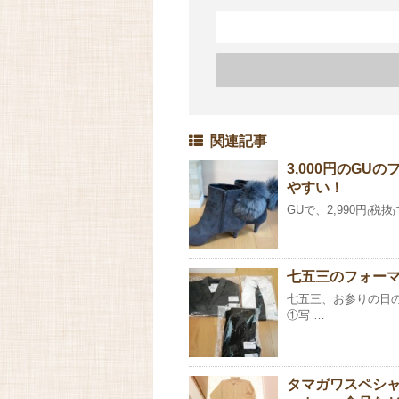
関連記事
3,000円のG
やすい！
GUで、2,990円₍
七五三のフォーマ
七五三、お参りの日
①写 …
タマガワスペシ