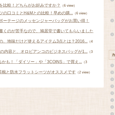
を比較！どちらがお好みですか？
（6 view）
の口コミとH&Mとの比較！早めの購...
（6 view）
ポーテージのメッセンジャーバッグがお買い得！
書くのが苦手なので、鳩居堂で書いてもらいました
、地味だけど使えるアイテム3点とは？2016...
（4
巻の内容と、オロビアンコのビジネスバッグが1...
（3
かも！「ダイソー」や「3COINS」で買え...
（3
の茶椀と防水フラットシーツがオススメです
（2 view）