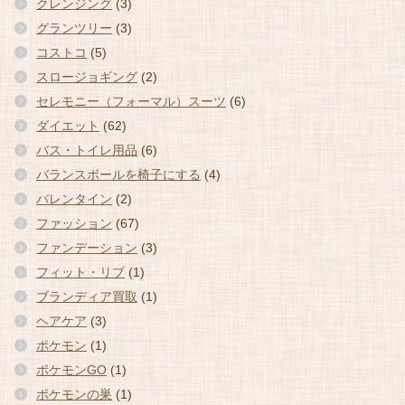
クレンジング
(3)
グランツリー
(3)
コストコ
(5)
スロージョギング
(2)
セレモニー（フォーマル）スーツ
(6)
ダイエット
(62)
バス・トイレ用品
(6)
バランスボールを椅子にする
(4)
バレンタイン
(2)
ファッション
(67)
ファンデーション
(3)
フィット・リブ
(1)
ブランディア買取
(1)
ヘアケア
(3)
ポケモン
(1)
ポケモンGO
(1)
ポケモンの巣
(1)