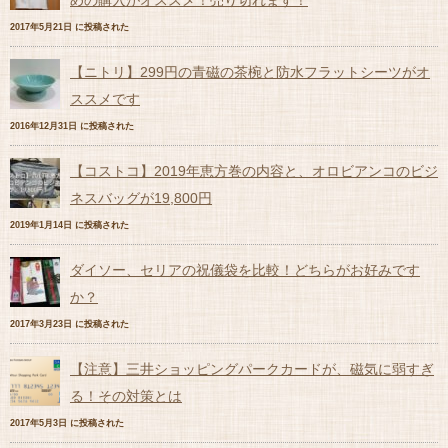
めの購入がオススメ！売り切れます！
2017年5月21日 に投稿された
【ニトリ】299円の青磁の茶椀と防水フラットシーツがオ
ススメです
2016年12月31日 に投稿された
【コストコ】2019年恵方巻の内容と、オロビアンコのビジ
ネスバッグが19,800円
2019年1月14日 に投稿された
ダイソー、セリアの祝儀袋を比較！どちらがお好みです
か？
2017年3月23日 に投稿された
【注意】三井ショッピングパークカードが、磁気に弱すぎ
る！その対策とは
2017年5月3日 に投稿された