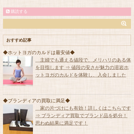
購読する
おすすめ記事
◆ホットヨガのカルドは最安値◆
主婦でも通える値段で、メリハリのある体
を目指します ⇒ 値段の安さが魅力の溶岩ホ
ットヨガのカルドを体験し、入会しました
◆ブランディアの買取に満足◆
家の片づけにも有効！詳しくはこちらです
⇒ ブランディア買取でブランド品を処分！
思わぬ結果に満足です！