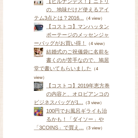
【ヒルナンデス！】ニトリ
の、地味だけど使えるアイ
テム3点とは？2016...
（4 view）
【コストコ】マンハッタン
ポーテージのメッセンジャ
ーバッグがお買い得！
（4 view）
結婚式のご祝儀袋に名前を
書くのが苦手なので、鳩居
堂で書いてもらいました
（4
view）
【コストコ】2019年恵方巻
の内容と、オロビアンコの
ビジネスバッグが1...
（3 view）
100円でお風呂ギライも治
るかも！「ダイソー」や
「3COINS」で買え...
（3 view）