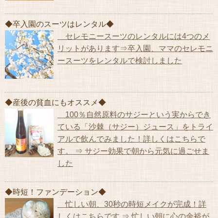
◆卒入園のスーツはレンタル◆
セレモニースーツのレンタルには4つのメ
リットがあります⇒卒入園、ママのセレモニ
ースーツをレンタルで検討しました
◆産後の貧血にもオススメ◆
100％自然原料のサジーという実からでき
ている「沙棘（サジー）ジュース」をトライ
アルで飲んでみました！詳しくはこちらで
す。 ⇒ サジー効果で朝から元気に過ごせま
した
◆時短！ファンデーション◆
忙しい朝、30秒の時短メイクが完成！詳
しくはこちらです ⇒ 忙しい朝に心の余裕が