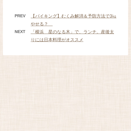
PREV
【バイキング】むくみ解消＆予防方法で3㎏
やせる？
NEXT
「横浜 星のなる木」で、ランチ。産後太
りには日本料理がオススメ