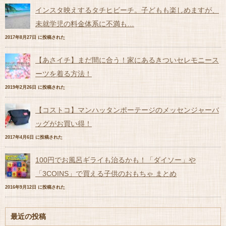
インスタ映えするタチヒビーチ。子どもも楽しめますが、
未就学児の料金体系に不満も…
2017年8月27日 に投稿された
【あさイチ】まだ間に合う！家にあるきついセレモニース
ーツを着る方法！
2019年2月26日 に投稿された
【コストコ】マンハッタンポーテージのメッセンジャーバ
ッグがお買い得！
2017年4月6日 に投稿された
100円でお風呂ギライも治るかも！「ダイソー」や
「3COINS」で買える子供のおもちゃ まとめ
2016年9月12日 に投稿された
最近の投稿