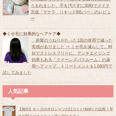
うまれました。手を汚さずに30秒でメイク
完成「マナラ リキッドBBバー」のレビュ
ー
◆くせ毛に効果的なヘアケア◆
前髪のうねりがたった1回の使用で減った
実感がありました ⇒ くせ毛を減らして、時
短でストレスフリーに、アンチエイジング
効果もある「クイーンズバスルーム」の薬
用ヘアソープ、トリートメントを1,080円で
試してみました
人気記事
【無印】キッズのポロシャツの口コミとH&Mとの比較！早