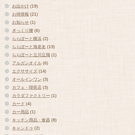
お出かけ
(19)
お得情報
(21)
お知らせ
(1)
ぎっくり腰
(6)
ららぽーと横浜
(2)
ららぽーと海老名
(13)
ららぽーと立川立飛
(1)
アルガンオイル
(6)
エクササイズ
(14)
オールインワン
(3)
カフェ・喫茶店
(3)
カラダファクトリー
(1)
カード
(4)
カー用品
(1)
キッチン用品・食器
(8)
キャンドゥ
(2)