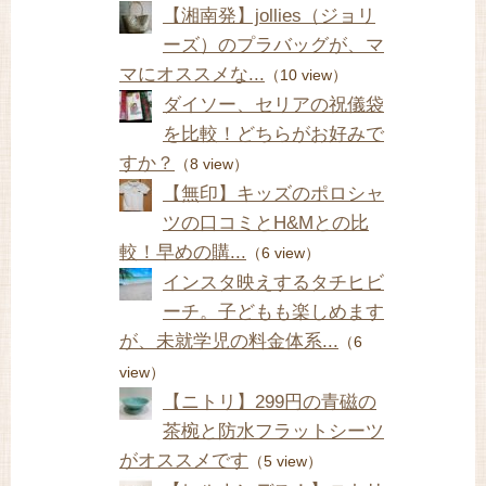
【湘南発】jollies（ジョリ
ーズ）のプラバッグが、マ
マにオススメな...
（10 view）
ダイソー、セリアの祝儀袋
を比較！どちらがお好みで
すか？
（8 view）
【無印】キッズのポロシャ
ツの口コミとH&Mとの比
較！早めの購...
（6 view）
インスタ映えするタチヒビ
ーチ。子どもも楽しめます
が、未就学児の料金体系...
（6
view）
【ニトリ】299円の青磁の
茶椀と防水フラットシーツ
がオススメです
（5 view）