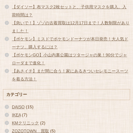
【ダイソー】布マスク2枚セットと、子供用マスクを購入。入
荷時間は？
【急いで！】ゾゾの古着買取は12月17日まで！人数制限があり
ました！
【ポケモン】ミスドでポケモンドーナツが本日発売！大人気ド
ーナツ、購入するには？
【ポケモンGO】小山内裏公園はツタージャの巣！90分でジャ
ローダまで進化！
【あさイチ】まだ間に合う！家にあるきついセレモニースーツ
を着る方法！
カテゴリー
DAISO
(15)
IKEA
(7)
KMクリニック
(2)
ZOZOTOWN 買取
(5)