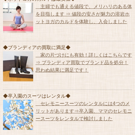
主婦でも通える値段で、メリハリのある体
を目指します ⇒ 値段の安さが魅力の溶岩ホ
ットヨガのカルドを体験し、入会しました
◆ブランディアの買取に満足◆
家の片づけにも有効！詳しくはこちらです
⇒ ブランディア買取でブランド品を処分！
思わぬ結果に満足です！
◆卒入園のスーツはレンタル◆
セレモニースーツのレンタルには4つのメ
リットがあります⇒卒入園、ママのセレモニ
ースーツをレンタルで検討しました