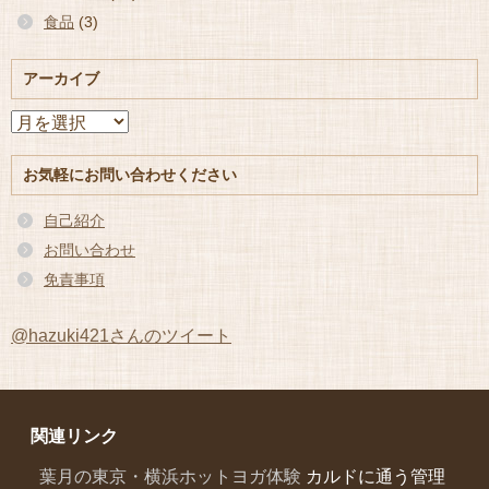
食品
(3)
アーカイブ
ア
ー
カ
お気軽にお問い合わせください
イ
ブ
自己紹介
お問い合わせ
免責事項
@hazuki421さんのツイート
関連リンク
葉月の東京・横浜ホットヨガ体験
カルドに通う管理