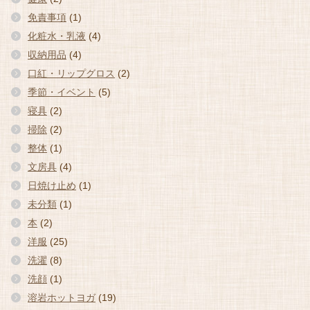
免責事項
(1)
化粧水・乳液
(4)
収納用品
(4)
口紅・リップグロス
(2)
季節・イベント
(5)
寝具
(2)
掃除
(2)
整体
(1)
文房具
(4)
日焼け止め
(1)
未分類
(1)
本
(2)
洋服
(25)
洗濯
(8)
洗顔
(1)
溶岩ホットヨガ
(19)