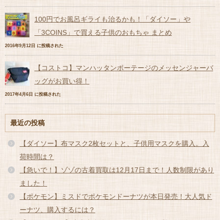
100円でお風呂ギライも治るかも！「ダイソー」や
「3COINS」で買える子供のおもちゃ まとめ
2016年9月12日 に投稿された
【コストコ】マンハッタンポーテージのメッセンジャーバ
ッグがお買い得！
2017年4月6日 に投稿された
最近の投稿
【ダイソー】布マスク2枚セットと、子供用マスクを購入。入
荷時間は？
【急いで！】ゾゾの古着買取は12月17日まで！人数制限があり
ました！
【ポケモン】ミスドでポケモンドーナツが本日発売！大人気ド
ーナツ、購入するには？