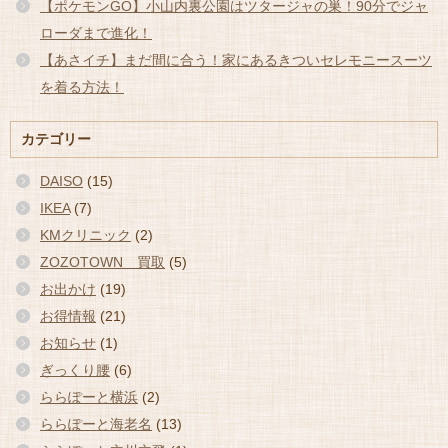
【ポケモンGO】小山内裏公園はツタージャの巣！90分でジャ
ローダまで進化！
【あさイチ】まだ間に合う！家にあるきついセレモニースーツ
を着る方法！
カテゴリー
DAISO
(15)
IKEA
(7)
KMクリニック
(2)
ZOZOTOWN 買取
(5)
お出かけ
(19)
お得情報
(21)
お知らせ
(1)
ぎっくり腰
(6)
ららぽーと横浜
(2)
ららぽーと海老名
(13)