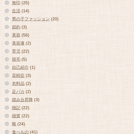
無印
(25)
生活
(14)
男の子ファッション
(20)
節約
(3)
美容
(56)
美容液
(2)
育児
(22)
脱毛
(5)
自己紹介
(1)
花粉症
(3)
衣料品
(2)
足パカ
(2)
踏み台昇降
(3)
雑記
(22)
雑貨
(22)
靴
(24)
食べもの
(41)