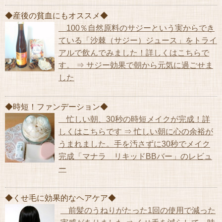
◆産後の貧血にもオススメ◆
100％自然原料のサジーという実からでき
ている「沙棘（サジー）ジュース」をトライ
アルで飲んでみました！詳しくはこちらで
す。 ⇒ サジー効果で朝から元気に過ごせま
した
◆時短！ファンデーション◆
忙しい朝、30秒の時短メイクが完成！詳
しくはこちらです ⇒ 忙しい朝に心の余裕が
うまれました。手を汚さずに30秒でメイク
完成「マナラ リキッドBBバー」のレビュ
ー
◆くせ毛に効果的なヘアケア◆
前髪のうねりがたった1回の使用で減った