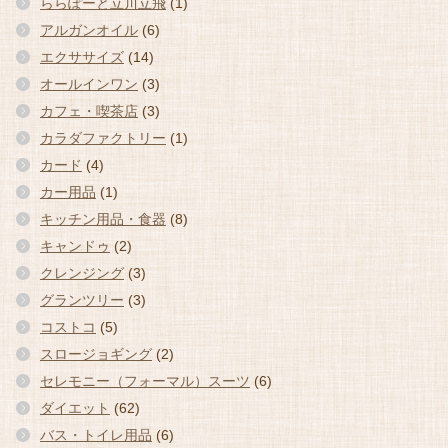
ららぽーと立川立飛
(1)
アルガンオイル
(6)
エクササイズ
(14)
オールインワン
(3)
カフェ・喫茶店
(3)
カラダファクトリー
(1)
カード
(4)
カー用品
(1)
キッチン用品・食器
(8)
キャンドゥ
(2)
クレンジング
(3)
グランツリー
(3)
コストコ
(5)
スロージョギング
(2)
セレモニー（フォーマル）スーツ
(6)
ダイエット
(62)
バス・トイレ用品
(6)