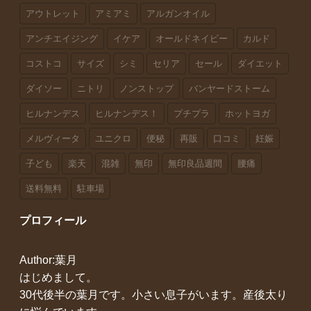
アウトレット
アミアミ
アルガンオイル
アンチエイジング
イケア
オールドネイビー
カルド
コストコ
サイズ
シミ
セリア
セール
ダイエット
ダイソー
ニトリ
ノンストップ
バンヤードストーム
ヒルナンデス
ヒルナンデス！
プチプラ
ホットヨガ
メルヴィータ
ユニクロ
便秘
再販
口コミ
妊娠
子ども
楽天
混雑
無印
無印良品週間
腰痛
送料無料
駐車場
プロフィール
Author:葉月
はじめまして。
30代後半の葉月です。小さい息子がいます。産後太り