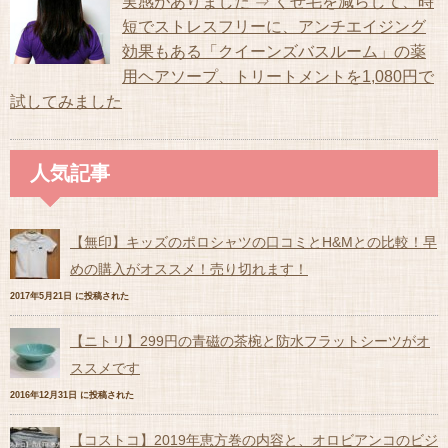
実感がありました ⇒ くせ毛を減らして、時
短でストレスフリーに、アンチエイジング
効果もある「クイーンズバスルーム」の薬
用ヘアソープ、トリートメントを1,080円で
試してみました
人気記事
【無印】キッズのポロシャツの口コミとH&Mとの比較！早
めの購入がオススメ！売り切れます！
2017年5月21日 に投稿された
【ニトリ】299円の青磁の茶椀と防水フラットシーツがオ
ススメです
2016年12月31日 に投稿された
【コストコ】2019年恵方巻の内容と、オロビアンコのビジ