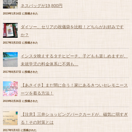
ネスバッグが19,800円
2019年1月14日 に投稿された
ダイソー、セリアの祝儀袋を比較！どちらがお好みです
か？
2017年3月23日 に投稿された
インスタ映えするタチヒビーチ。子どもも楽しめますが、
未就学児の料金体系に不満も…
2017年8月27日 に投稿された
【あさイチ】まだ間に合う！家にあるきついセレモニース
ーツを着る方法！
2019年2月26日 に投稿された
【注意】三井ショッピングパークカードが、磁気に弱すぎ
る！その対策とは
2017年5月3日 に投稿された