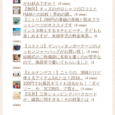
がお好みですか？
（8 view）
【無印】キッズのポロシャツの口コミと
H&Mとの比較！早めの購...
（6 view）
【ニトリ】299円の青磁の茶椀と防水フラ
ットシーツがオススメです
（6 view）
インスタ映えするタチヒビーチ。子どもも
楽しめますが、未就学児の料金体系...
（6
view）
【コストコ】マンハッタンポーテージのメ
ッセンジャーバッグがお買い得！
（5 view）
結婚式のご祝儀袋に名前を書くのが苦手な
ので、鳩居堂で書いてもらいました
（4
view）
【ヒルナンデス！】ニトリの、地味だけど
使えるアイテム3点とは？2016...
（4 view）
100円でお風呂ギライも治るかも！「ダイ
ソー」や「3COINS」で買え...
（3 view）
【注意】三井ショッピングパークカード
が、磁気に弱すぎる！その対策とは
（3
view）