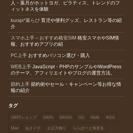
人・葉月がホットヨガ、ピラティス、トレンドのフ
ィットネスを体験
kurapi*暮らぴ
育児や便利グッズ、レストラン等の紹
介
スマホ上手 – おすすめ格安SIM
格安スマホやSIM情
報、おすすめアプリの紹
PC上手
おすすめパソコン選び・購入
WEB上手
JavaScript・PHPのサンプルやWordPress
のテーマ、アフィリエイトやブログの運営方法。
節約上手
節約術やセール・キャンペーン等お得な情
報の紹介
タグ
100円ショップ
100均
DAISO
GU
H&M
IKEA
Mart
あさイチ
お正月飾り
ららぽーと海老名