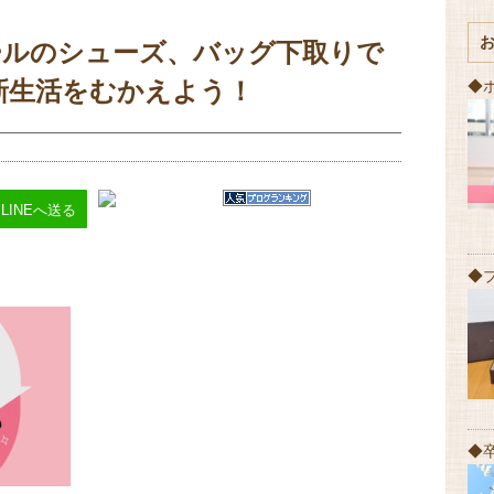
ールのシューズ、バッグ下取りで
新生活をむかえよう！
◆
LINEへ送る
◆
◆