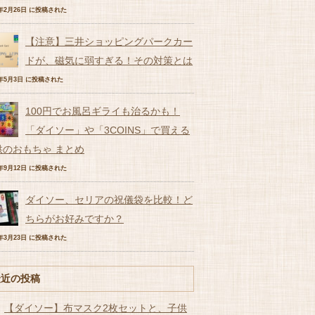
9年2月26日 に投稿された
【注意】三井ショッピングパークカー
ドが、磁気に弱すぎる！その対策とは
7年5月3日 に投稿された
100円でお風呂ギライも治るかも！
「ダイソー」や「3COINS」で買える
供のおもちゃ まとめ
6年9月12日 に投稿された
ダイソー、セリアの祝儀袋を比較！ど
ちらがお好みですか？
7年3月23日 に投稿された
最近の投稿
【ダイソー】布マスク2枚セットと、子供