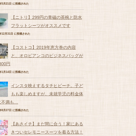
7年5月21日 に投稿された
【ニトリ】299円の青磁の茶椀と防水
フラットシーツがオススメです
6年12月31日 に投稿された
【コストコ】2019年恵方巻の内容
と、オロビアンコのビジネスバッグが
,800円
9年1月14日 に投稿された
インスタ映えするタチヒビーチ。子ど
もも楽しめますが、未就学児の料金体
に不満も…
7年8月27日 に投稿された
【あさイチ】まだ間に合う！家にある
きついセレモニースーツを着る方法！