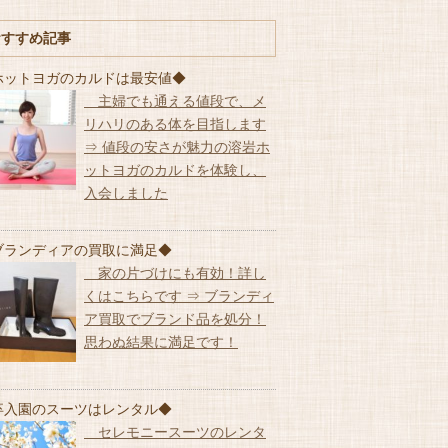
おすすめ記事
ホットヨガのカルドは最安値◆
主婦でも通える値段で、メ
リハリのある体を目指します
⇒ 値段の安さが魅力の溶岩ホ
ットヨガのカルドを体験し、
入会しました
ブランディアの買取に満足◆
家の片づけにも有効！詳し
くはこちらです ⇒ ブランディ
ア買取でブランド品を処分！
思わぬ結果に満足です！
卒入園のスーツはレンタル◆
セレモニースーツのレンタ