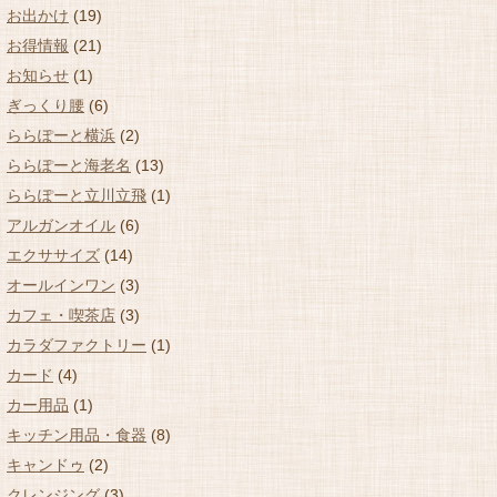
お出かけ
(19)
お得情報
(21)
お知らせ
(1)
ぎっくり腰
(6)
ららぽーと横浜
(2)
ららぽーと海老名
(13)
ららぽーと立川立飛
(1)
アルガンオイル
(6)
エクササイズ
(14)
オールインワン
(3)
カフェ・喫茶店
(3)
カラダファクトリー
(1)
カード
(4)
カー用品
(1)
キッチン用品・食器
(8)
キャンドゥ
(2)
クレンジング
(3)