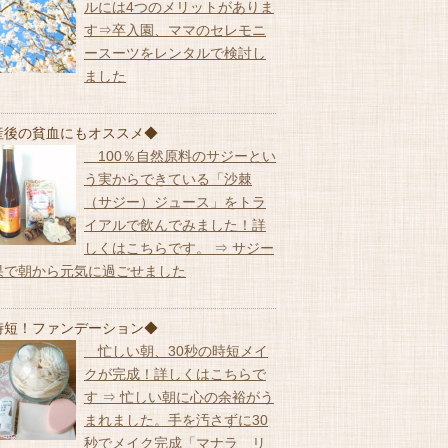
ルには4つのメリットがありま
す⇒卒入園、ママのセレモニ
ースーツをレンタルで検討し
ました
産後の貧血にもオススメ◆
100％自然原料のサジーとい
う実からできている「沙棘
（サジー）ジュース」をトラ
イアルで飲んでみました！詳
しくはこちらです。 ⇒ サジー
果で朝から元気に過ごせました
時短！ファンデーション◆
忙しい朝、30秒の時短メイ
クが完成！詳しくはこちらで
す ⇒ 忙しい朝に心の余裕がう
まれました。手を汚さずに30
秒でメイク完成「マナラ リ