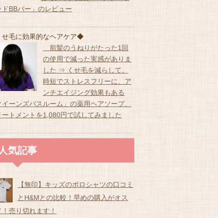
ッドBBバー」のレビュー
くせ毛に効果的なヘアケア◆
前髪のうねりがたった1回
の使用で減った実感がありま
した ⇒ くせ毛を減らして、
時短でストレスフリーに、ア
ンチエイジング効果もある
クイーンズバスルーム」の薬用ヘアソープ、
リートメントを1,080円で試してみました
人気記事
【無印】キッズのポロシャツの口コミ
とH&Mとの比較！早めの購入がオス
メ！売り切れます！