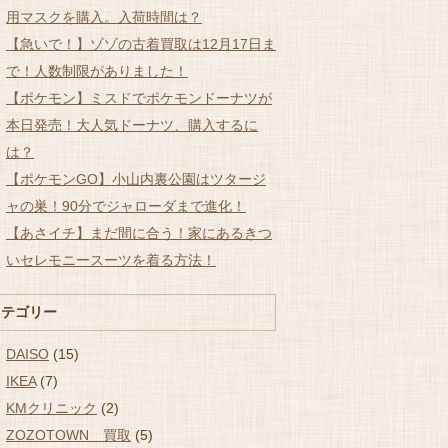
用マスクを購入。入荷時間は？
【急いで！】ゾゾの古着買取は12月17日ま
で！人数制限がありました！
【ポケモン】ミスドでポケモンドーナツが
本日発売！大人気ドーナツ、購入するに
は？
【ポケモンGO】小山内裏公園はツタージ
ャの巣！90分でジャローダまで進化！
【あさイチ】まだ間に合う！家にあるきつ
いセレモニースーツを着る方法！
カテゴリー
DAISO
(15)
IKEA
(7)
KMクリニック
(2)
ZOZOTOWN 買取
(5)