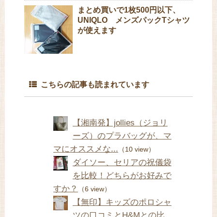
まとめ買いで1枚500円以下、
UNIQLO メンズパックTシャツ
が使えます
こちらの記事も読まれています
【湘南発】jollies（ジョリ
ーズ）のプラバッグが、マ
マにオススメな...
（10 view）
ダイソー、セリアの祝儀袋
を比較！どちらがお好みで
すか？
（6 view）
【無印】キッズのポロシャ
ツの口コミとH&Mとの比