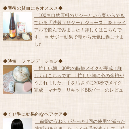
◆産後の貧血にもオススメ◆
100％自然原料のサジーという実からでき
ている「沙棘（サジー）ジュース」をトライ
アルで飲んでみました！詳しくはこちらで
す。 ⇒ サジー効果で朝から元気に過ごせま
した
◆時短！ファンデーション◆
忙しい朝、30秒の時短メイクが完成！詳
しくはこちらです ⇒ 忙しい朝に心の余裕が
うまれました。手を汚さずに30秒でメイク
完成「マナラ リキッドBBバー」のレビュ
ー
◆くせ毛に効果的なヘアケア◆
前髪のうねりがたった1回の使用で減った
実感がありました ⇒ くせ毛を減らして、時