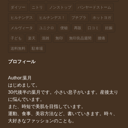
ダイソー
ニトリ
ノンストップ
バンヤードストーム
ヒルナンデス
ヒルナンデス！
プチプラ
ホットヨガ
メルヴィータ
ユニクロ
便秘
再販
口コミ
妊娠
子ども
楽天
混雑
無印
無印良品週間
腰痛
送料無料
駐車場
プロフィール
Author:葉月
はじめまして。
30代後半の葉月です。小さい息子がいます。産後太り
に悩んでいます。
また、時短で美肌を目指しています。
運動、食事、美容方法など、書いていきます。時々、
大好きなファッションのことも。