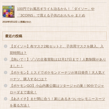
100円でお風呂ギライも治るかも！「ダイソー」や
「3COINS」で買える子供のおもちゃ まとめ
2016年9月12日 に投稿された
最近の投稿
【ダイソー】布マスク2枚セットと、子供用マスクを購入。入
荷時間は？
【急いで！】ゾゾの古着買取は12月17日まで！人数制限があり
ました！
【ポケモン】ミスドでポケモンドーナツが本日発売！大人気ド
ーナツ、購入するには？
【ポケモンGO】小山内裏公園はツタージャの巣！90分でジャ
ローダまで進化！
【あさイチ】まだ間に合う！家にあるきついセレモニースーツ
を着る方法！