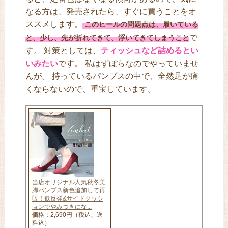
なる方は、発売されたら、すぐに買うことをオ
ススメします。
このヒールの問題点は、履いている
で
と、少し、先が折れてきて、浮いてきてしまうこと
す。 対策としては、
ティッシュなど詰めるとい
いみたい
です。 私はずぼらなのでやっていませ
んが。 持っているパンプスの中で、全然足が痛
くならないので、重宝しています。
当店オリジナル人気秋冬美
脚パンプス新色追加して再
販！低反発&サイドクッシ
ョンでやみつきにな...
価格：2,690円（税込、送
料込）