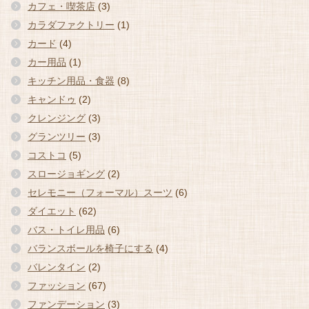
カフェ・喫茶店
(3)
カラダファクトリー
(1)
カード
(4)
カー用品
(1)
キッチン用品・食器
(8)
キャンドゥ
(2)
クレンジング
(3)
グランツリー
(3)
コストコ
(5)
スロージョギング
(2)
セレモニー（フォーマル）スーツ
(6)
ダイエット
(62)
バス・トイレ用品
(6)
バランスボールを椅子にする
(4)
バレンタイン
(2)
ファッション
(67)
ファンデーション
(3)