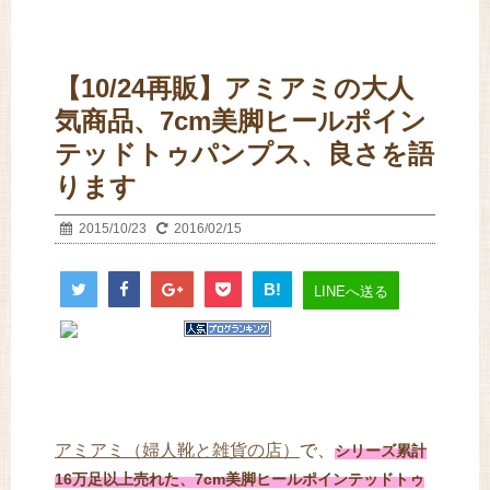
【10/24再販】アミアミの大人
気商品、7cm美脚ヒールポイン
テッドトゥパンプス、良さを語
ります
2015/10/23
2016/02/15
B!
LINEへ送る
アミアミ（婦人靴と雑貨の店）
で、
シリーズ累計
16万足以上売れた、7cm美脚ヒールポインテッドトゥ