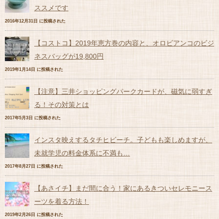
ススメです
2016年12月31日 に投稿された
【コストコ】2019年恵方巻の内容と、オロビアンコのビジ
ネスバッグが19,800円
2019年1月14日 に投稿された
【注意】三井ショッピングパークカードが、磁気に弱すぎ
る！その対策とは
2017年5月3日 に投稿された
インスタ映えするタチヒビーチ。子どもも楽しめますが、
未就学児の料金体系に不満も…
2017年8月27日 に投稿された
【あさイチ】まだ間に合う！家にあるきついセレモニース
ーツを着る方法！
2019年2月26日 に投稿された