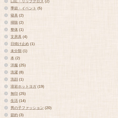
口紅・リップグロス
(2)
季節・イベント
(5)
寝具
(2)
掃除
(2)
整体
(1)
文房具
(4)
日焼け止め
(1)
未分類
(1)
本
(2)
洋服
(25)
洗濯
(8)
洗顔
(1)
溶岩ホットヨガ
(19)
無印
(25)
生活
(14)
男の子ファッション
(20)
節約
(3)