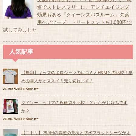
短でストレスフリーに、アンチエイジング
効果もある「クイーンズバスルーム」の薬
用ヘアソープ、トリートメントを1,080円で
試してみました
人気記事
【無印】キッズのポロシャツの口コミとH&Mとの比較！早
めの購入がオススメ！売り切れます！
2017年5月21日 に投稿された
ダイソー、セリアの祝儀袋を比較！どちらがお好みです
か？
2017年3月23日 に投稿された
【ニトリ】299円の青磁の茶椀と防水フラットシーツがオ