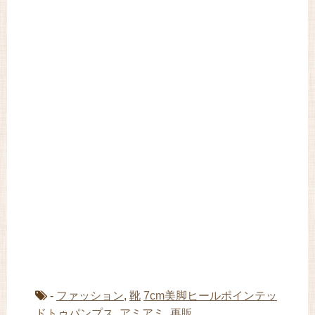
-
ファッション
,
靴
7cm美脚ヒールポインテッ
ドトゥパンプス
,
アミアミ
,
再販