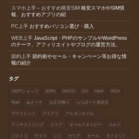
スマホ上手 – おすすめ格安SIM
格安スマホやSIM情
報、おすすめアプリの紹
PC上手
おすすめパソコン選び・購入
WEB上手
JavaScript・PHPのサンプルやWordPress
のテーマ、アフィリエイトやブログの運営方法。
節約上手
節約術やセール・キャンペーン等お得な情
報の紹介
タグ
100円ショップ
100均
DAISO
GU
H&M
IKEA
Mart
あさイチ
お正月飾り
ららぽーと海老名
アウトレット
アミアミ
アルガンオイル
アンチエイジング
イケア
オールドネイビー
カルド
コストコ
サイズ
シミ
セリア
セール
ダイエット