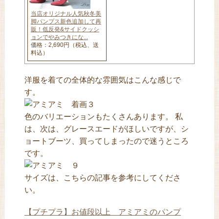
当店オリジナル人気秋冬美
脚パンプス新色追加して再
販！低反発&サイドクッシ
ョンでやみつきにな...
価格：2,690円（税込、送
料込）
洋服を着ての全体的な雰囲気はこんな感じで
す。
色のバリエーションもたくさんあります。 私
は、次は、グレースエードがほしいですが、シ
ョートブーツ、買ってしまったので迷うところ
です。
サイズは、こちらの記事を参考にしてくださ
い。
【プチプラ】お値段以上 アミアミのパンプ