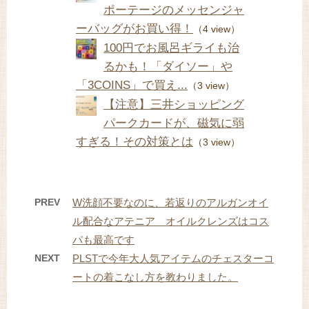
ポーテージのメッセンジャ
ーバッグがお買い得！
（4 view）
100円でお風呂ギライも治
るかも！「ダイソー」や
「3COINS」で買え...
（3 view）
【注意】三井ショッピング
パークカードが、磁気に弱
すぎる！その対策とは
（3 view）
PREV
W洗顔不要なのに、若返りのアルガンオイ
ル配合なアテニア オイルクレンズはコス
パも最高です
NEXT
PLSTで今年大人気アイテムのチェスターコ
ートの着こなし方を教わりました。