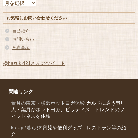
ア
ー
カ
お気軽にお問い合わせください
イ
ブ
自己紹介
お問い合わせ
免責事項
@hazuki421さんのツイート
関連リンク
葉月の東京・横浜ホットヨガ体験
カルドに通う管理
人・葉月がホットヨガ、ピラティス、トレンドのフ
ィットネスを体験
kurapi*暮らぴ
育児や便利グッズ、レストラン等の紹
介