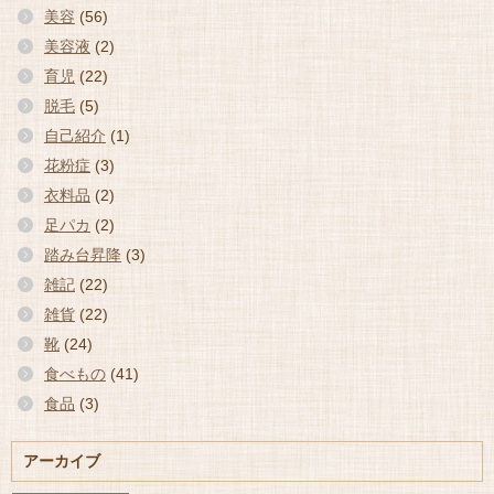
美容
(56)
美容液
(2)
育児
(22)
脱毛
(5)
自己紹介
(1)
花粉症
(3)
衣料品
(2)
足パカ
(2)
踏み台昇降
(3)
雑記
(22)
雑貨
(22)
靴
(24)
食べもの
(41)
食品
(3)
アーカイブ