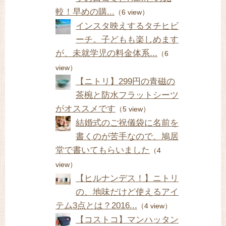
較！早めの購...
（6 view）
インスタ映えするタチヒビ
ーチ。子どもも楽しめます
が、未就学児の料金体系...
（6
view）
【ニトリ】299円の青磁の
茶椀と防水フラットシーツ
がオススメです
（5 view）
結婚式のご祝儀袋に名前を
書くのが苦手なので、鳩居
堂で書いてもらいました
（4
view）
【ヒルナンデス！】ニトリ
の、地味だけど使えるアイ
テム3点とは？2016...
（4 view）
【コストコ】マンハッタン