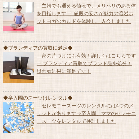
主婦でも通える値段で、メリハリのある体
を目指します ⇒ 値段の安さが魅力の溶岩ホ
ットヨガのカルドを体験し、入会しました
◆ブランディアの買取に満足◆
家の片づけにも有効！詳しくはこちらです
⇒ ブランディア買取でブランド品を処分！
思わぬ結果に満足です！
◆卒入園のスーツはレンタル◆
セレモニースーツのレンタルには4つのメ
リットがあります⇒卒入園、ママのセレモニ
ースーツをレンタルで検討しました