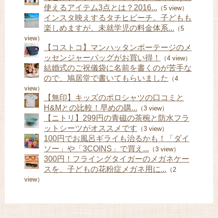
使えるアイテム3点とは？2016...
（5 view）
インスタ映えするタチヒビーチ。子どもも
楽しめますが、未就学児の料金体系...
（5
view）
【コストコ】マンハッタンポーテージのメ
ッセンジャーバッグがお買い得！
（4 view）
結婚式のご祝儀袋に名前を書くのが苦手な
ので、鳩居堂で書いてもらいました
（4
view）
【無印】キッズのポロシャツの口コミと
H&Mとの比較！早めの購...
（3 view）
【ニトリ】299円の青磁の茶椀と防水フラ
ットシーツがオススメです
（3 view）
100円でお風呂ギライも治るかも！「ダイ
ソー」や「3COINS」で買え...
（3 view）
300円！フライングタイガーのメガネケー
スを、子どもの花粉症メガネ用に...
（2
view）