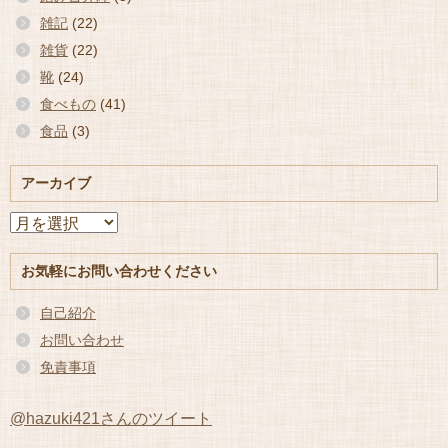
雑記
(22)
雑貨
(22)
靴
(24)
食べもの
(41)
食品
(3)
アーカイブ
ア
ー
カ
お気軽にお問い合わせください
イ
ブ
自己紹介
お問い合わせ
免責事項
@hazuki421さんのツイート