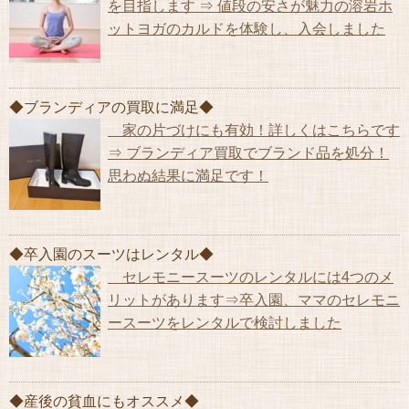
を目指します ⇒ 値段の安さが魅力の溶岩ホ
ットヨガのカルドを体験し、入会しました
◆ブランディアの買取に満足◆
家の片づけにも有効！詳しくはこちらです
⇒ ブランディア買取でブランド品を処分！
思わぬ結果に満足です！
◆卒入園のスーツはレンタル◆
セレモニースーツのレンタルには4つのメ
リットがあります⇒卒入園、ママのセレモニ
ースーツをレンタルで検討しました
◆産後の貧血にもオススメ◆