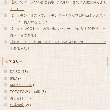
【急いで！】ゾゾの古着買取は12月17日まで！人数制限があり
ました！
【ポケモン】ミスドでポケモンドーナツが本日発売！大人気ド
ーナツ、購入するには？
【ポケモンGO】小山内裏公園はツタージャの巣！90分でジャ
ローダまで進化！
【あさイチ】まだ間に合う！家にあるきついセレモニースーツ
を着る方法！
カテゴリー
DAISO
(15)
IKEA
(7)
KMクリニック
(2)
ZOZOTOWN 買取
(5)
お出かけ
(19)
お得情報
(21)