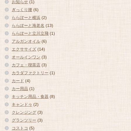
お知らせ
(1)
ぎっくり腰
(6)
ららぽーと横浜
(2)
ららぽーと海老名
(13)
ららぽーと立川立飛
(1)
アルガンオイル
(6)
エクササイズ
(14)
オールインワン
(3)
カフェ・喫茶店
(3)
カラダファクトリー
(1)
カード
(4)
カー用品
(1)
キッチン用品・食器
(8)
キャンドゥ
(2)
クレンジング
(3)
グランツリー
(3)
コストコ
(5)