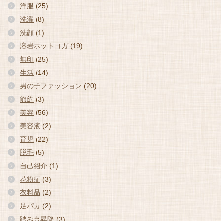
洋服
(25)
洗濯
(8)
洗顔
(1)
溶岩ホットヨガ
(19)
無印
(25)
生活
(14)
男の子ファッション
(20)
節約
(3)
美容
(56)
美容液
(2)
育児
(22)
脱毛
(5)
自己紹介
(1)
花粉症
(3)
衣料品
(2)
足パカ
(2)
踏み台昇降
(3)