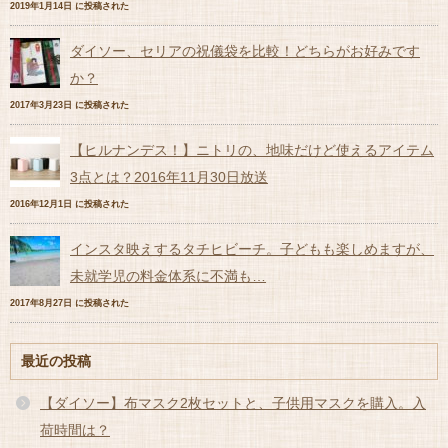
2019年1月14日 に投稿された
ダイソー、セリアの祝儀袋を比較！どちらがお好みです
か？
2017年3月23日 に投稿された
【ヒルナンデス！】ニトリの、地味だけど使えるアイテム
3点とは？2016年11月30日放送
2016年12月1日 に投稿された
インスタ映えするタチヒビーチ。子どもも楽しめますが、
未就学児の料金体系に不満も…
2017年8月27日 に投稿された
最近の投稿
【ダイソー】布マスク2枚セットと、子供用マスクを購入。入
荷時間は？