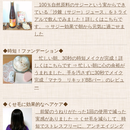
100％自然原料のサジーという実からでき
ている「沙棘（サジー）ジュース」をトライ
アルで飲んでみました！詳しくはこちらで
す。 ⇒ サジー効果で朝から元気に過ごせま
した
◆時短！ファンデーション◆
忙しい朝、30秒の時短メイクが完成！詳
しくはこちらです ⇒ 忙しい朝に心の余裕が
うまれました。手を汚さずに30秒でメイク
完成「マナラ リキッドBBバー」のレビュ
ー
◆くせ毛に効果的なヘアケア◆
前髪のうねりがたった1回の使用で減った
実感がありました ⇒ くせ毛を減らして、時
短でストレスフリーに、アンチエイジング