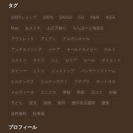
タグ
100円ショップ
100均
DAISO
GU
H&M
IKEA
Mart
あさイチ
お正月飾り
ららぽーと海老名
アウトレット
アミアミ
アルガンオイル
アンチエイジング
イケア
オールドネイビー
カルド
コストコ
サイズ
シミ
セリア
セール
ダイエット
ダイソー
ニトリ
ノンストップ
バンヤードストーム
ヒルナンデス
ヒルナンデス！
プチプラ
ホットヨガ
メルヴィータ
ユニクロ
便秘
再販
口コミ
妊娠
子ども
楽天
混雑
無印
無印良品週間
腰痛
送料無料
駐車場
プロフィール