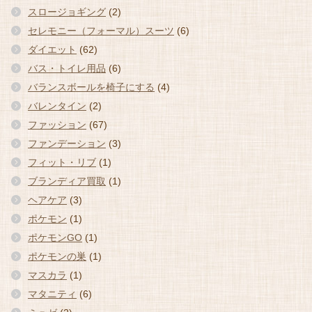
スロージョギング
(2)
セレモニー（フォーマル）スーツ
(6)
ダイエット
(62)
バス・トイレ用品
(6)
バランスボールを椅子にする
(4)
バレンタイン
(2)
ファッション
(67)
ファンデーション
(3)
フィット・リブ
(1)
ブランディア買取
(1)
ヘアケア
(3)
ポケモン
(1)
ポケモンGO
(1)
ポケモンの巣
(1)
マスカラ
(1)
マタニティ
(6)