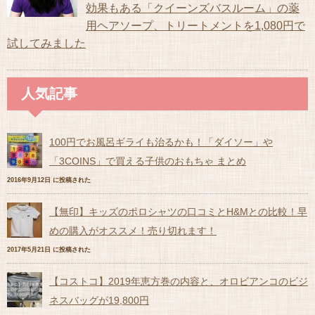
効果もある「クイーンズバスルーム」の薬
用ヘアソープ、トリートメントを1,080円で
試してみました
人気記事
100円でお風呂ギライも治るかも！「ダイソー」や
「3COINS」で買える子供のおもちゃ まとめ
2016年9月12日 に投稿された
【無印】キッズのポロシャツの口コミとH&Mとの比較！早
めの購入がオススメ！売り切れます！
2017年5月21日 に投稿された
【コストコ】2019年恵方巻の内容と、オロビアンコのビジ
ネスバッグが19,800円