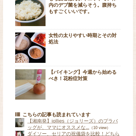
内のデブ菌を減らそう。腹持ち
もすごくいいです。
女性の太りやすい時期とその対
処法
【バイキング】今週から始める
べき！花粉症対策
こちらの記事も読まれています
【湘南発】jollies（ジョリーズ）のプラバ
ッグが、ママにオススメな...
（10 view）
ダイソー、セリアの祝儀袋を比較！どちら