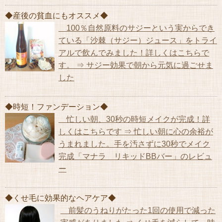
◆産後の貧血にもオススメ◆
100％自然原料のサジーという実からでき
ている「沙棘（サジー）ジュース」をトライ
アルで飲んでみました！詳しくはこちらで
す。 ⇒ サジー効果で朝から元気に過ごせま
した
◆時短！ファンデーション◆
忙しい朝、30秒の時短メイクが完成！詳
しくはこちらです ⇒ 忙しい朝に心の余裕が
うまれました。手を汚さずに30秒でメイク
完成「マナラ リキッドBBバー」のレビュ
ー
◆くせ毛に効果的なヘアケア◆
前髪のうねりがたった1回の使用で減った