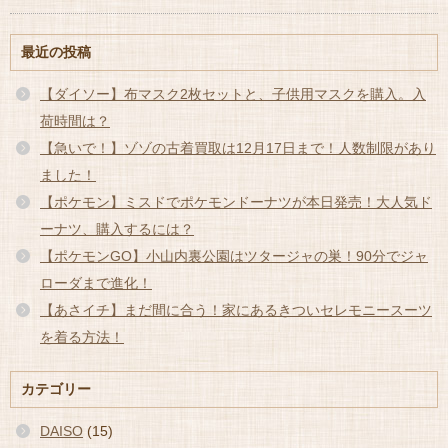
最近の投稿
【ダイソー】布マスク2枚セットと、子供用マスクを購入。入
荷時間は？
【急いで！】ゾゾの古着買取は12月17日まで！人数制限があり
ました！
【ポケモン】ミスドでポケモンドーナツが本日発売！大人気ド
ーナツ、購入するには？
【ポケモンGO】小山内裏公園はツタージャの巣！90分でジャ
ローダまで進化！
【あさイチ】まだ間に合う！家にあるきついセレモニースーツ
を着る方法！
カテゴリー
DAISO
(15)