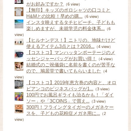
がお好みですか？
（6 view）
【無印】キッズのポロシャツの口コミと
H&Mとの比較！早めの購...
（6 view）
インスタ映えするタチヒビーチ。子どもも
楽しめますが、未就学児の料金体系...
（6
view）
【ヒルナンデス！】ニトリの、地味だけど
使えるアイテム3点とは？2016...
（4 view）
【コストコ】マンハッタンポーテージのメ
ッセンジャーバッグがお買い得！
（4 view）
結婚式のご祝儀袋に名前を書くのが苦手な
ので、鳩居堂で書いてもらいました
（4
view）
【コストコ】2019年恵方巻の内容と、オロ
ビアンコのビジネスバッグが1...
（3 view）
100円でお風呂ギライも治るかも！「ダイ
ソー」や「3COINS」で買え...
（3 view）
300円！フライングタイガーのメガネケー
スを、子どもの花粉症メガネ用に...
（2
view）