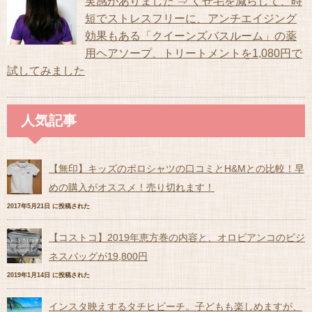
実感がありました ⇒ くせ毛を減らして、時
短でストレスフリーに、アンチエイジング
効果もある「クイーンズバスルーム」の薬
用ヘアソープ、トリートメントを1,080円で
試してみました
人気記事
【無印】キッズのポロシャツの口コミとH&Mとの比較！早
めの購入がオススメ！売り切れます！
2017年5月21日 に投稿された
【コストコ】2019年恵方巻の内容と、オロビアンコのビジ
ネスバッグが19,800円
2019年1月14日 に投稿された
インスタ映えするタチヒビーチ。子どもも楽しめますが、