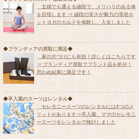
主婦でも通える値段で、メリハリのある体
を目指します ⇒ 値段の安さが魅力の溶岩ホ
ットヨガのカルドを体験し、入会しました
◆ブランディアの買取に満足◆
家の片づけにも有効！詳しくはこちらです
⇒ ブランディア買取でブランド品を処分！
思わぬ結果に満足です！
◆卒入園のスーツはレンタル◆
セレモニースーツのレンタルには4つのメ
リットがあります⇒卒入園、ママのセレモニ
ースーツをレンタルで検討しました