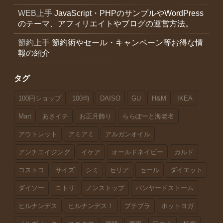
WEB上手
JavaScript・PHPのサンプルやWordPress
のテーマ、アフィリエイトやブログの運営方法。
節約上手
節約術やセール・キャンペーン等お得な情
報の紹介
タグ
100円ショップ
100均
DAISO
GU
H&M
IKEA
Mart
あさイチ
お正月飾り
ららぽーと海老名
アウトレット
アミアミ
アルガンオイル
アンチエイジング
イケア
オールドネイビー
カルド
コストコ
サイズ
シミ
セリア
セール
ダイエット
ダイソー
ニトリ
ノンストップ
バンヤードストーム
ヒルナンデス
ヒルナンデス！
プチプラ
ホットヨガ