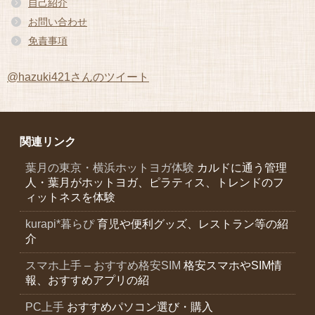
自己紹介
お問い合わせ
免責事項
@hazuki421さんのツイート
関連リンク
葉月の東京・横浜ホットヨガ体験
カルドに通う管理
人・葉月がホットヨガ、ピラティス、トレンドのフ
ィットネスを体験
kurapi*暮らぴ
育児や便利グッズ、レストラン等の紹
介
スマホ上手 – おすすめ格安SIM
格安スマホやSIM情
報、おすすめアプリの紹
PC上手
おすすめパソコン選び・購入