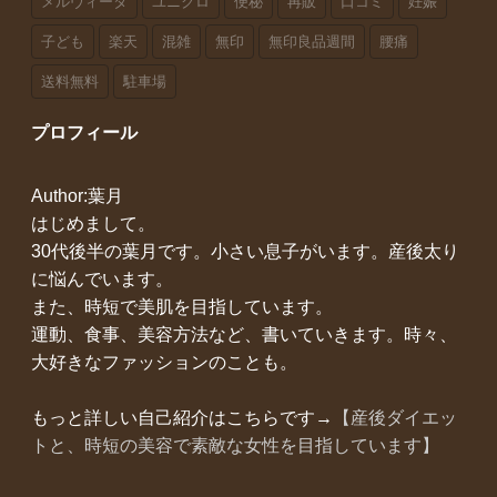
メルヴィータ
ユニクロ
便秘
再販
口コミ
妊娠
子ども
楽天
混雑
無印
無印良品週間
腰痛
送料無料
駐車場
プロフィール
Author:葉月
はじめまして。
30代後半の葉月です。小さい息子がいます。産後太り
に悩んでいます。
また、時短で美肌を目指しています。
運動、食事、美容方法など、書いていきます。時々、
大好きなファッションのことも。
もっと詳しい自己紹介はこちらです→
【産後ダイエッ
トと、時短の美容で素敵な女性を目指しています】