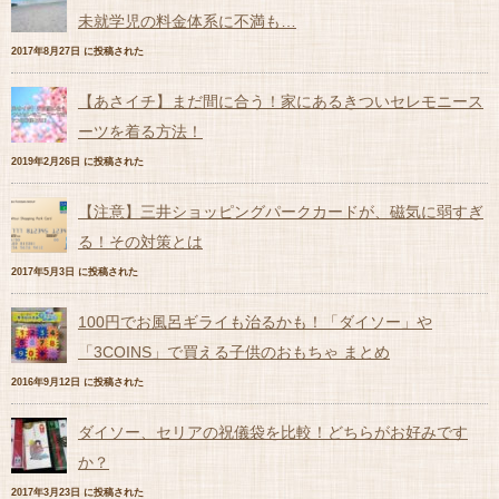
未就学児の料金体系に不満も…
2017年8月27日 に投稿された
【あさイチ】まだ間に合う！家にあるきついセレモニース
ーツを着る方法！
2019年2月26日 に投稿された
【注意】三井ショッピングパークカードが、磁気に弱すぎ
る！その対策とは
2017年5月3日 に投稿された
100円でお風呂ギライも治るかも！「ダイソー」や
「3COINS」で買える子供のおもちゃ まとめ
2016年9月12日 に投稿された
ダイソー、セリアの祝儀袋を比較！どちらがお好みです
か？
2017年3月23日 に投稿された