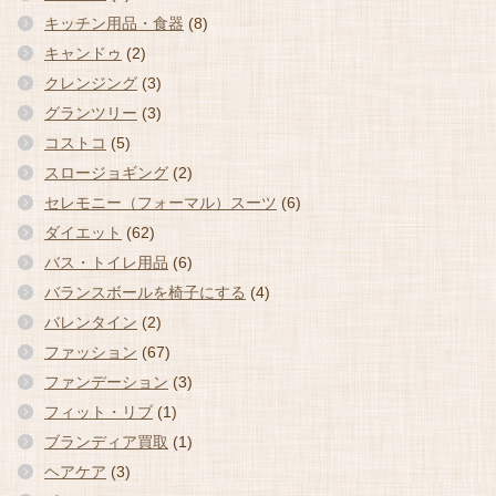
キッチン用品・食器
(8)
キャンドゥ
(2)
クレンジング
(3)
グランツリー
(3)
コストコ
(5)
スロージョギング
(2)
セレモニー（フォーマル）スーツ
(6)
ダイエット
(62)
バス・トイレ用品
(6)
バランスボールを椅子にする
(4)
バレンタイン
(2)
ファッション
(67)
ファンデーション
(3)
フィット・リブ
(1)
ブランディア買取
(1)
ヘアケア
(3)