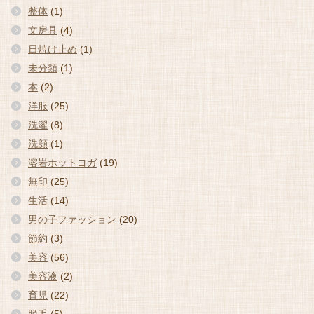
整体
(1)
文房具
(4)
日焼け止め
(1)
未分類
(1)
本
(2)
洋服
(25)
洗濯
(8)
洗顔
(1)
溶岩ホットヨガ
(19)
無印
(25)
生活
(14)
男の子ファッション
(20)
節約
(3)
美容
(56)
美容液
(2)
育児
(22)