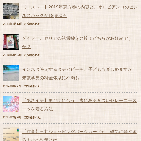
【コストコ】2019年恵方巻の内容と、オロビアンコのビジ
ネスバッグが19,800円
2019年1月14日 に投稿された
ダイソー、セリアの祝儀袋を比較！どちらがお好みです
か？
2017年3月23日 に投稿された
インスタ映えするタチヒビーチ。子どもも楽しめますが、
未就学児の料金体系に不満も…
2017年8月27日 に投稿された
【あさイチ】まだ間に合う！家にあるきついセレモニース
ーツを着る方法！
2019年2月26日 に投稿された
【注意】三井ショッピングパークカードが、磁気に弱すぎ
る！その対策とは