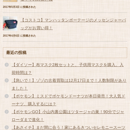
2017年5月3日 に投稿された
【コストコ】マンハッタンポーテージのメッセンジャーバ
ッグがお買い得！
2017年4月6日 に投稿された
最近の投稿
【ダイソー】布マスク2枚セットと、子供用マスクを購入。入
荷時間は？
【急いで！】ゾゾの古着買取は12月17日まで！人数制限があり
ました！
【ポケモン】ミスドでポケモンドーナツが本日発売！大人気ド
ーナツ、購入するには？
【ポケモンGO】小山内裏公園はツタージャの巣！90分でジャ
ローダまで進化！
【あさイチ】まだ間に合う！家にあるきついセレモニースーツ