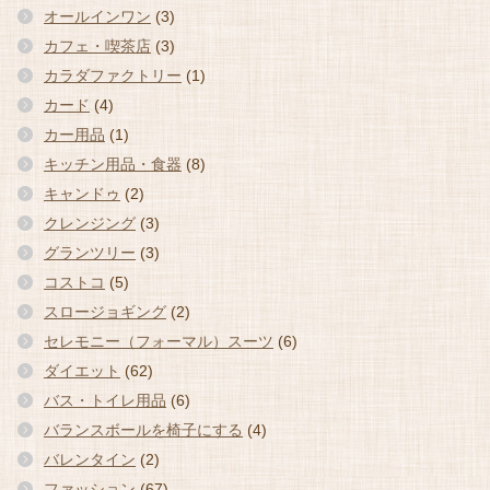
オールインワン
(3)
カフェ・喫茶店
(3)
カラダファクトリー
(1)
カード
(4)
カー用品
(1)
キッチン用品・食器
(8)
キャンドゥ
(2)
クレンジング
(3)
グランツリー
(3)
コストコ
(5)
スロージョギング
(2)
セレモニー（フォーマル）スーツ
(6)
ダイエット
(62)
バス・トイレ用品
(6)
バランスボールを椅子にする
(4)
バレンタイン
(2)
ファッション
(67)