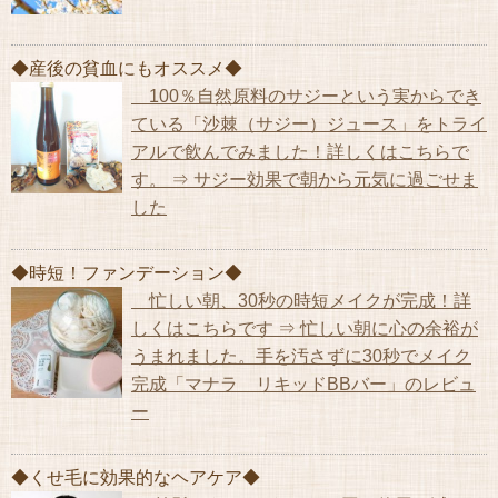
◆産後の貧血にもオススメ◆
100％自然原料のサジーという実からでき
ている「沙棘（サジー）ジュース」をトライ
アルで飲んでみました！詳しくはこちらで
す。 ⇒ サジー効果で朝から元気に過ごせま
した
◆時短！ファンデーション◆
忙しい朝、30秒の時短メイクが完成！詳
しくはこちらです ⇒ 忙しい朝に心の余裕が
うまれました。手を汚さずに30秒でメイク
完成「マナラ リキッドBBバー」のレビュ
ー
◆くせ毛に効果的なヘアケア◆