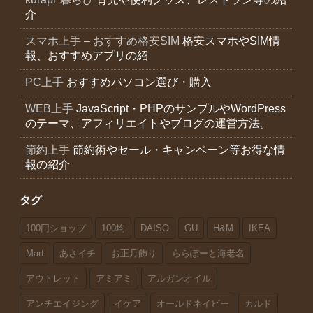
介
スマホ上手 – おすすめ格安SIM
格安スマホやSIM情
報、おすすめアプリの紹
PC上手
おすすめパソコン選び・購入
WEB上手
JavaScript・PHPのサンプルやWordPress
のテーマ、アフィリエイトやブログの運営方法。
節約上手
節約術やセール・キャンペーン等お得な情
報の紹介
タグ
100円ショップ
100均
DAISO
GU
H&M
IKEA
Mart
あさイチ
お正月飾り
ららぽーと海老名
アウトレット
アミアミ
アルガンオイル
アンチエイジング
イケア
オールドネイビー
カルド