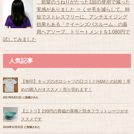
前髪のうねりがたった1回の使用で減った
実感がありました ⇒ くせ毛を減らして、時
短でストレスフリーに、アンチエイジング
効果もある「クイーンズバスルーム」の薬
用ヘアソープ、トリートメントを1,080円で
試してみました
人気記事
【無印】キッズのポロシャツの口コミとH&Mとの比較！早
めの購入がオススメ！売り切れます！
2017年5月21日 に投稿された
【ニトリ】299円の青磁の茶椀と防水フラットシーツがオ
ススメです
2016年12月31日 に投稿された