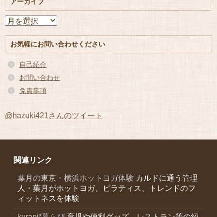
アーカイブ
ア
ー
カ
お気軽にお問い合わせください
イ
ブ
自己紹介
お問い合わせ
免責事項
@hazuki421さんのツイート
関連リンク
葉月の東京・横浜ホットヨガ体験
カルドに通う管理
人・葉月がホットヨガ、ピラティス、トレンドのフ
ィットネスを体験
kurapi*暮らぴ
育児や便利グッズ、レストラン等の紹