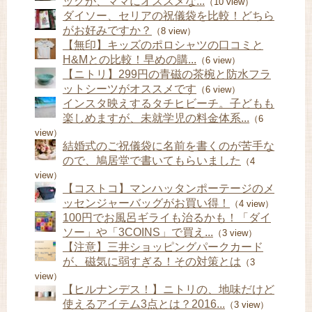
ッグが、ママにオススメな...
（10 view）
ダイソー、セリアの祝儀袋を比較！どちら
がお好みですか？
（8 view）
【無印】キッズのポロシャツの口コミと
H&Mとの比較！早めの購...
（6 view）
【ニトリ】299円の青磁の茶椀と防水フラ
ットシーツがオススメです
（6 view）
インスタ映えするタチヒビーチ。子どもも
楽しめますが、未就学児の料金体系...
（6
view）
結婚式のご祝儀袋に名前を書くのが苦手な
ので、鳩居堂で書いてもらいました
（4
view）
【コストコ】マンハッタンポーテージのメ
ッセンジャーバッグがお買い得！
（4 view）
100円でお風呂ギライも治るかも！「ダイ
ソー」や「3COINS」で買え...
（3 view）
【注意】三井ショッピングパークカード
が、磁気に弱すぎる！その対策とは
（3
view）
【ヒルナンデス！】ニトリの、地味だけど
使えるアイテム3点とは？2016...
（3 view）