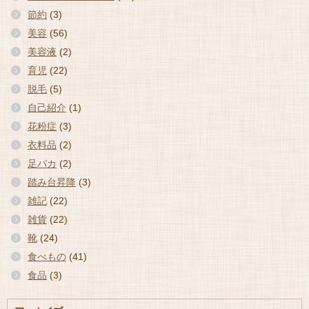
節約
(3)
美容
(56)
美容液
(2)
育児
(22)
脱毛
(5)
自己紹介
(1)
花粉症
(3)
衣料品
(2)
足パカ
(2)
踏み台昇降
(3)
雑記
(22)
雑貨
(22)
靴
(24)
食べもの
(41)
食品
(3)