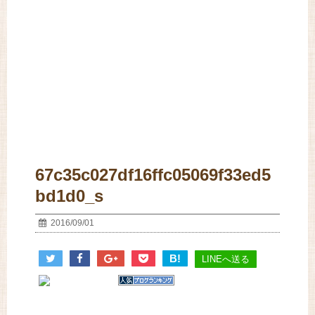
67c35c027df16ffc05069f33ed5
bd1d0_s
2016/09/01
B!
LINEへ送る