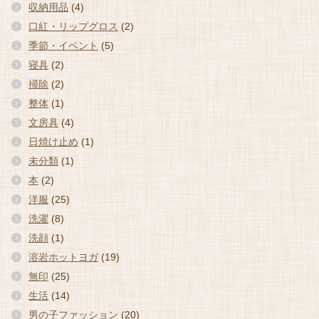
収納用品
(4)
口紅・リップグロス
(2)
季節・イベント
(5)
寝具
(2)
掃除
(2)
整体
(1)
文房具
(4)
日焼け止め
(1)
未分類
(1)
本
(2)
洋服
(25)
洗濯
(8)
洗顔
(1)
溶岩ホットヨガ
(19)
無印
(25)
生活
(14)
男の子ファッション
(20)