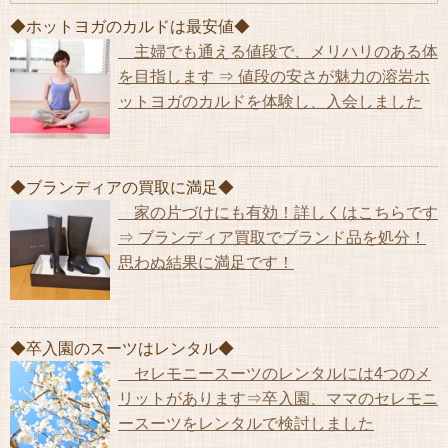
◆ホットヨガのカルドは最安値◆
主婦でも通える値段で、メリハリのある体
を目指します ⇒ 値段の安さが魅力の溶岩ホ
ットヨガのカルドを体験し、入会しました
◆ブランディアの買取に満足◆
家の片づけにも有効！詳しくはこちらです
⇒ ブランディア買取でブランド品を処分！
思わぬ結果に満足です！
◆卒入園のスーツはレンタル◆
セレモニースーツのレンタルには4つのメ
リットがあります⇒卒入園、ママのセレモニ
ースーツをレンタルで検討しました