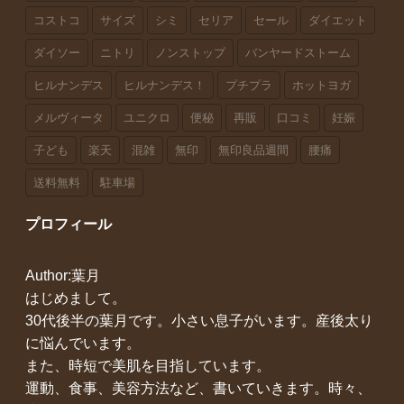
コストコ
サイズ
シミ
セリア
セール
ダイエット
ダイソー
ニトリ
ノンストップ
バンヤードストーム
ヒルナンデス
ヒルナンデス！
プチプラ
ホットヨガ
メルヴィータ
ユニクロ
便秘
再販
口コミ
妊娠
子ども
楽天
混雑
無印
無印良品週間
腰痛
送料無料
駐車場
プロフィール
Author:葉月
はじめまして。
30代後半の葉月です。小さい息子がいます。産後太り
に悩んでいます。
また、時短で美肌を目指しています。
運動、食事、美容方法など、書いていきます。時々、