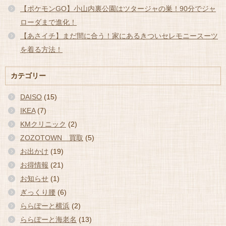
【ポケモンGO】小山内裏公園はツタージャの巣！90分でジャ
ローダまで進化！
【あさイチ】まだ間に合う！家にあるきついセレモニースーツ
を着る方法！
カテゴリー
DAISO
(15)
IKEA
(7)
KMクリニック
(2)
ZOZOTOWN 買取
(5)
お出かけ
(19)
お得情報
(21)
お知らせ
(1)
ぎっくり腰
(6)
ららぽーと横浜
(2)
ららぽーと海老名
(13)