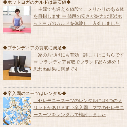
◆ホットヨガのカルドは最安値◆
主婦でも通える値段で、メリハリのある体
を目指します ⇒ 値段の安さが魅力の溶岩ホ
ットヨガのカルドを体験し、入会しました
◆ブランディアの買取に満足◆
家の片づけにも有効！詳しくはこちらです
⇒ ブランディア買取でブランド品を処分！
思わぬ結果に満足です！
◆卒入園のスーツはレンタル◆
セレモニースーツのレンタルには4つのメ
リットがあります⇒卒入園、ママのセレモニ
ースーツをレンタルで検討しました