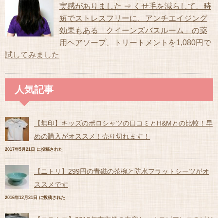
実感がありました ⇒ くせ毛を減らして、時
短でストレスフリーに、アンチエイジング
効果もある「クイーンズバスルーム」の薬
用ヘアソープ、トリートメントを1,080円で
試してみました
人気記事
【無印】キッズのポロシャツの口コミとH&Mとの比較！早
めの購入がオススメ！売り切れます！
2017年5月21日 に投稿された
【ニトリ】299円の青磁の茶椀と防水フラットシーツがオ
ススメです
2016年12月31日 に投稿された