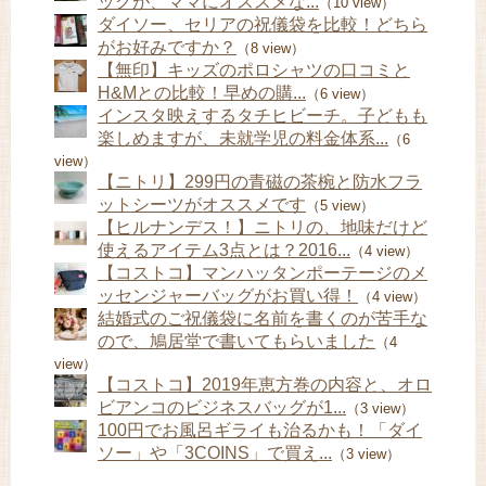
ッグが、ママにオススメな...
（10 view）
ダイソー、セリアの祝儀袋を比較！どちら
がお好みですか？
（8 view）
【無印】キッズのポロシャツの口コミと
H&Mとの比較！早めの購...
（6 view）
インスタ映えするタチヒビーチ。子どもも
楽しめますが、未就学児の料金体系...
（6
view）
【ニトリ】299円の青磁の茶椀と防水フラ
ットシーツがオススメです
（5 view）
【ヒルナンデス！】ニトリの、地味だけど
使えるアイテム3点とは？2016...
（4 view）
【コストコ】マンハッタンポーテージのメ
ッセンジャーバッグがお買い得！
（4 view）
結婚式のご祝儀袋に名前を書くのが苦手な
ので、鳩居堂で書いてもらいました
（4
view）
【コストコ】2019年恵方巻の内容と、オロ
ビアンコのビジネスバッグが1...
（3 view）
100円でお風呂ギライも治るかも！「ダイ
ソー」や「3COINS」で買え...
（3 view）