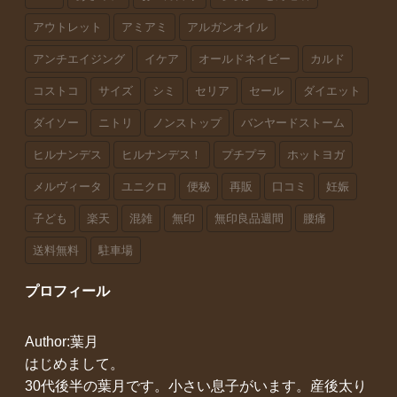
アウトレット
アミアミ
アルガンオイル
アンチエイジング
イケア
オールドネイビー
カルド
コストコ
サイズ
シミ
セリア
セール
ダイエット
ダイソー
ニトリ
ノンストップ
バンヤードストーム
ヒルナンデス
ヒルナンデス！
プチプラ
ホットヨガ
メルヴィータ
ユニクロ
便秘
再販
口コミ
妊娠
子ども
楽天
混雑
無印
無印良品週間
腰痛
送料無料
駐車場
プロフィール
Author:葉月
はじめまして。
30代後半の葉月です。小さい息子がいます。産後太り