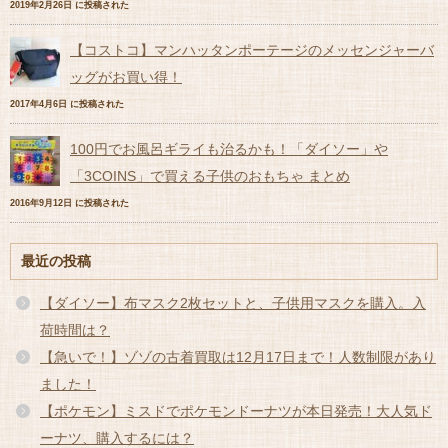
2019年2月26日 に投稿された
【コストコ】マンハッタンポーテージのメッセンジャーバ
ッグがお買い得！
2017年4月6日 に投稿された
100円でお風呂ギライも治るかも！「ダイソー」や
「3COINS」で買える子供のおもちゃ まとめ
2016年9月12日 に投稿された
最近の投稿
【ダイソー】布マスク2枚セットと、子供用マスクを購入。入
荷時間は？
【急いで！】ゾゾの古着買取は12月17日まで！人数制限があり
ました！
【ポケモン】ミスドでポケモンドーナツが本日発売！大人気ド
ーナツ、購入するには？