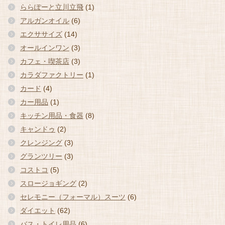
ららぽーと立川立飛
(1)
アルガンオイル
(6)
エクササイズ
(14)
オールインワン
(3)
カフェ・喫茶店
(3)
カラダファクトリー
(1)
カード
(4)
カー用品
(1)
キッチン用品・食器
(8)
キャンドゥ
(2)
クレンジング
(3)
グランツリー
(3)
コストコ
(5)
スロージョギング
(2)
セレモニー（フォーマル）スーツ
(6)
ダイエット
(62)
バス・トイレ用品
(6)