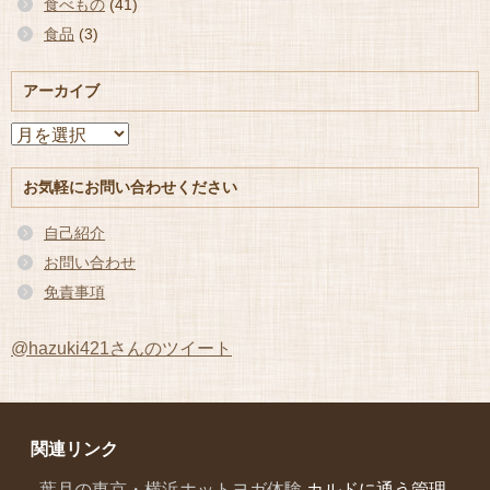
食べもの
(41)
食品
(3)
アーカイブ
ア
ー
カ
お気軽にお問い合わせください
イ
ブ
自己紹介
お問い合わせ
免責事項
@hazuki421さんのツイート
関連リンク
葉月の東京・横浜ホットヨガ体験
カルドに通う管理