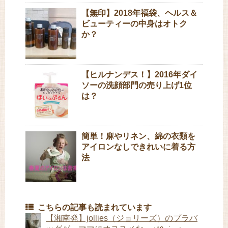
【無印】2018年福袋、ヘルス＆
ビューティーの中身はオトク
か？
【ヒルナンデス！】2016年ダイ
ソーの洗顔部門の売り上げ1位
は？
簡単！麻やリネン、綿の衣類を
アイロンなしできれいに着る方
法
こちらの記事も読まれています
【湘南発】jollies（ジョリーズ）のプラバ