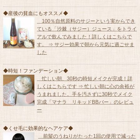
◆産後の貧血にもオススメ◆
100％自然原料のサジーという実からでき
ている「沙棘（サジー）ジュース」をトライ
アルで飲んでみました！詳しくはこちらで
す。 ⇒ サジー効果で朝から元気に過ごせま
した
◆時短！ファンデーション◆
忙しい朝、30秒の時短メイクが完成！詳
しくはこちらです ⇒ 忙しい朝に心の余裕が
うまれました。手を汚さずに30秒でメイク
完成「マナラ リキッドBBバー」のレビュ
ー
◆くせ毛に効果的なヘアケア◆
前髪のうねりがたった1回の使用で減った