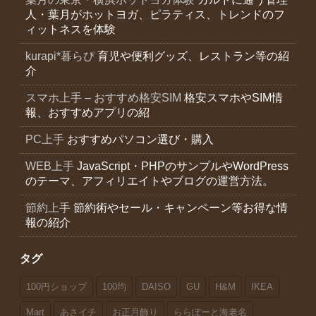
人・葉月がホットヨガ、ピラティス、トレンドのフ
ィットネスを体験
kurapi*暮らぴ
育児や便利グッズ、レストラン等の紹
介
スマホ上手 – おすすめ格安SIM
格安スマホやSIM情
報、おすすめアプリの紹
PC上手
おすすめパソコン選び・購入
WEB上手
JavaScript・PHPのサンプルやWordPress
のテーマ、アフィリエイトやブログの運営方法。
節約上手
節約術やセール・キャンペーン等お得な情
報の紹介
タグ
100円ショップ
100均
DAISO
GU
H&M
IKEA
Mart
あさイチ
お正月飾り
ららぽーと海老名