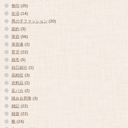
無印
(25)
生活
(14)
男の子ファッション
(20)
節約
(3)
美容
(56)
美容液
(2)
育児
(22)
脱毛
(5)
自己紹介
(1)
花粉症
(3)
衣料品
(2)
足パカ
(2)
踏み台昇降
(3)
雑記
(22)
雑貨
(22)
靴
(24)