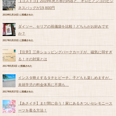
【コストコ】2019年恵方巻の内容と、オロビアンコのビジ
ネスバッグが19,800円
2019年1月14日 に投稿された
ダイソー、セリアの祝儀袋を比較！どちらがお好みです
か？
2017年3月23日 に投稿された
【注意】三井ショッピングパークカードが、磁気に弱すぎ
る！その対策とは
2017年5月3日 に投稿された
インスタ映えするタチヒビーチ。子どもも楽しめますが、
未就学児の料金体系に不満も…
2017年8月27日 に投稿された
【あさイチ】まだ間に合う！家にあるきついセレモニース
ーツを着る方法！