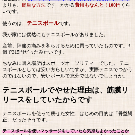
よりも、
簡単な方法
です。かかる
費用もなんと！100円
くら
いです。
テニスボール
使うのは、
です。
我が家には偶然にもテニスボールがありました。
産前、陣痛の痛みを和らげるために買っていたものです。3
個で315円だったみたいです。
ちなみに購入場所はスポーツオーソリティーでした。 テニ
スボールとしては安い方らしいですが、実際テニスでつかう
のではないので、安いボールで充分ではないでしょうか。
テニスボールでやせた理由は、筋膜リ
リースをしていたからです
テニスボールを使って痩せた女性、はじめの目的は「骨盤矯
正」だったそうです。
テニスボールを使いマッサージをしていたら気持ちよかったことか