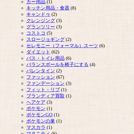
カー用品
(1)
キッチン用品・食器
(8)
キャンドゥ
(2)
クレンジング
(3)
グランツリー
(3)
コストコ
(5)
スロージョギング
(2)
セレモニー（フォーマル）スーツ
(6)
ダイエット
(62)
バス・トイレ用品
(6)
バランスボールを椅子にする
(4)
バレンタイン
(2)
ファッション
(67)
ファンデーション
(3)
フィット・リブ
(1)
ブランディア買取
(1)
ヘアケア
(3)
ポケモン
(1)
ポケモンGO
(1)
ポケモンの巣
(1)
マスカラ
(1)
マタニティ
(6)