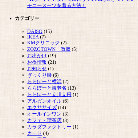
モニースーツを着る方法！
カテゴリー
DAISO
(15)
IKEA
(7)
KMクリニック
(2)
ZOZOTOWN 買取
(5)
お出かけ
(19)
お得情報
(21)
お知らせ
(1)
ぎっくり腰
(6)
ららぽーと横浜
(2)
ららぽーと海老名
(13)
ららぽーと立川立飛
(1)
アルガンオイル
(6)
エクササイズ
(14)
オールインワン
(3)
カフェ・喫茶店
(3)
カラダファクトリー
(1)
カード
(4)