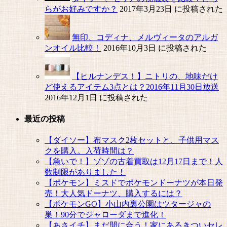
らがお好みですか？
2017年3月23日 に投稿された
無印、コディナ、メルヴィータのアルガ
ンオイル比較！
2016年10月3日 に投稿された
【ヒルナンデス！】ニトリの、地味だけ
ど使えるアイテム3点とは？2016年11月30日放送
2016年12月1日 に投稿された
最近の投稿
【ダイソー】布マスク2枚セットと、子供用マス
クを購入。入荷時間は？
【急いで！】ゾゾの古着買取は12月17日まで！人
数制限がありました！
【ポケモン】ミスドでポケモンドーナツが本日発
売！大人気ドーナツ、購入するには？
【ポケモンGO】小山内裏公園はツタージャの
巣！90分でジャローダまで進化！
【あさイチ】まだ間に合う！家にあるきついセレ