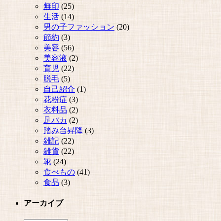
無印
(25)
生活
(14)
男の子ファッション
(20)
節約
(3)
美容
(56)
美容液
(2)
育児
(22)
脱毛
(5)
自己紹介
(1)
花粉症
(3)
衣料品
(2)
足パカ
(2)
踏み台昇降
(3)
雑記
(22)
雑貨
(22)
靴
(24)
食べもの
(41)
食品
(3)
アーカイブ