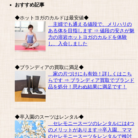
おすすめ記事
◆ホットヨガのカルドは最安値◆
主婦でも通える値段で、メリハリの
ある体を目指します ⇒ 値段の安さが魅
力の溶岩ホットヨガのカルドを体験
し、入会しました
◆ブランディアの買取に満足◆
家の片づけにも有効！詳しくはこち
らです ⇒ ブランディア買取でブランド
品を処分！思わぬ結果に満足です！
◆卒入園のスーツはレンタル◆
セレモニースーツのレンタルには4つ
のメリットがあります⇒卒入園、ママ
のセレモニースーツをレンタルで検討