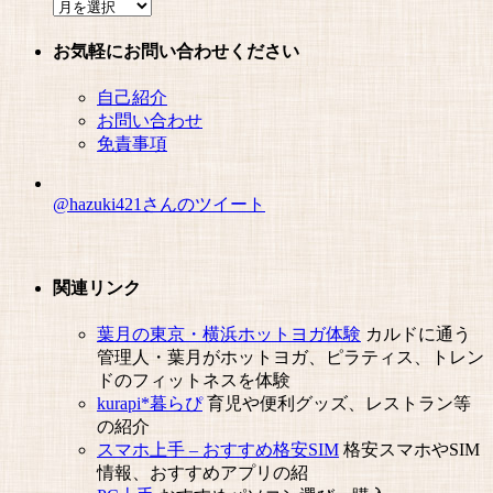
ア
ー
お気軽にお問い合わせください
カ
イ
自己紹介
ブ
お問い合わせ
免責事項
@hazuki421さんのツイート
関連リンク
葉月の東京・横浜ホットヨガ体験
カルドに通う
管理人・葉月がホットヨガ、ピラティス、トレン
ドのフィットネスを体験
kurapi*暮らぴ
育児や便利グッズ、レストラン等
の紹介
スマホ上手 – おすすめ格安SIM
格安スマホやSIM
情報、おすすめアプリの紹