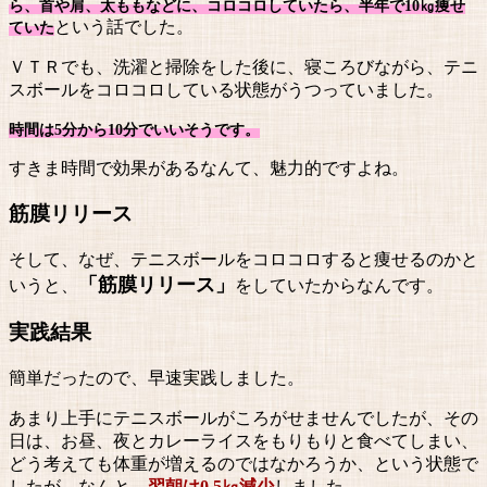
ら、首や肩、太ももなどに、コロコロしていたら、半年で10㎏痩せ
という話でした。
ていた
ＶＴＲでも、洗濯と掃除をした後に、寝ころびながら、テニ
スボールをコロコロしている状態がうつっていました。
時間は5分から10分でいいそうです。
すきま時間で効果があるなんて、魅力的ですよね。
筋膜リリース
そして、なぜ、テニスボールをコロコロすると痩せるのかと
「筋膜リリース」
いうと、
をしていたからなんです。
実践結果
簡単だったので、早速実践しました。
あまり上手にテニスボールがころがせませんでしたが、その
日は、お昼、夜とカレーライスをもりもりと食べてしまい、
どう考えても体重が増えるのではなかろうか、という状態で
したが、なんと、
翌朝は0.5㎏減少
しました。