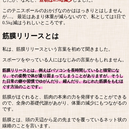
このテニスボールのおかげなのかははっきりとはしません
が…。 最近はあまり体重が減らないので、私としては1日で
0.5㎏減はうれしいところです。
筋膜リリースとは
私は、筋膜リリースという言葉を初めて聞きました。
スポーツをやっている人にはなじみの言葉かもしれません。
筋膜リリースとは、例えばパソコンを長時間していると猫背にな
り、その姿勢で体が凝り固まってしまうことがありますが、そうし
た日常の癖や習慣でゆがんだり、縮んだり、ねじれた筋膜をもむほ
ぐす方法のことです。
筋膜がほぐれると、筋肉の本来の力を発揮することができる
ので、全身の基礎代謝があがり、体重の減少にもつながるの
です。
筋膜とは、頭の天辺から足の先までを覆っているネット状の
線維のことを言います。