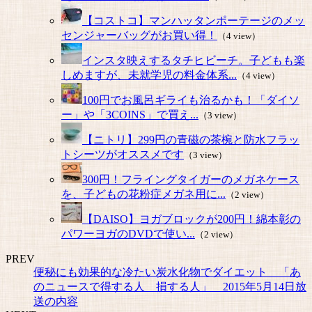
【コストコ】マンハッタンポーテージのメッ
センジャーバッグがお買い得！
（4 view）
インスタ映えするタチヒビーチ。子どもも楽
しめますが、未就学児の料金体系...
（4 view）
100円でお風呂ギライも治るかも！「ダイソ
ー」や「3COINS」で買え...
（3 view）
【ニトリ】299円の青磁の茶椀と防水フラッ
トシーツがオススメです
（3 view）
300円！フライングタイガーのメガネケース
を、子どもの花粉症メガネ用に...
（2 view）
【DAISO】ヨガブロックが200円！綿本彰の
パワーヨガのDVDで使い...
（2 view）
PREV
便秘にも効果的な冷たい炭水化物でダイエット 「あ
のニュースで得する人 損する人」 2015年5月14日放
送の内容