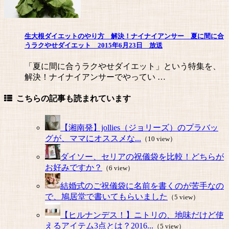
生大根ダイエットのやり方 解決！ナイナイアンサー 夏に間に合
うラクやせダイエット 2015年6月23日 放送
「夏に間に合うラクやせダイエット」という特集を、
解決！ナイナイアンサーでやってい …
こちらの記事も読まれています
【湘南発】jollies（ジョリーズ）のプラバッ
グが、ママにオススメな...
（10 view）
ダイソー、セリアの祝儀袋を比較！どちらが
お好みですか？
（6 view）
結婚式のご祝儀袋に名前を書くのが苦手なの
で、鳩居堂で書いてもらいました
（5 view）
【ヒルナンデス！】ニトリの、地味だけど使
えるアイテム3点とは？2016...
（5 view）