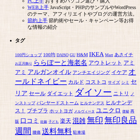
PC上手
おすすめパソコン選び・購入
WEB上手
JavaScript・PHPのサンプルやWordPress
のテーマ、アフィリエイトやブログの運営方法。
節約上手
節約術やセール・キャンペーン等お得
な情報の紹介
タグ
IKEA
100均
H&M
あさイチ
100円ショップ
DAISO
GU
Mart
ららぽーと海老名
アウトレット
アミ
お正月飾り
オ
アルガンオイル
アミ
イケア
アンチエイジング
ールドネイビー
セ
カルド
コストコ
サイズ
シミ
ダイソー
リア
セール
ダイエット
ニトリ
ノ
ヒルナンデ
バンヤードストーム
ンストップ
ヒルナンデス
ユニクロ
ス！
プチプラ
ホットヨガ
再
メルヴィータ
便秘
無印
無印良品
混雑
口コミ
楽天
販
妊娠
子ども
週間
送料無料
腰痛
駐車場