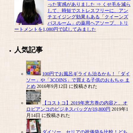
った実感がありました ⇒ くせ毛を減ら
して、時短でストレスフリーに、アン
チエイジング効果もある「クイーンズ
バスルーム」の薬用ヘアソープ、トリ
ートメントを1,080円で試してみました
人気記事
100円でお風呂ギライも治るかも！「ダイ
ソー」や「3COINS」で買える子供のおもちゃ ま
とめ
2016年9月12日 に投稿された
【コストコ】2019年恵方巻の内容と、オ
ロビアンコのビジネスバッグが19,800円
2019年1
月14日 に投稿された
ダイソー、セリアの祝儀袋を比較！どち