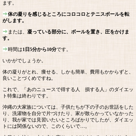
ます。
体の凝りを感じるところにコロコロとテニスボールを転
がします。
または、
凝っている部分に、ボールを置き、圧をかけま
す。
時間は
1日5分から10分
です。
いかがでしょうか。
体の凝りがとれ、痩せる、しかも簡単、費用もかからずと、
良いことづくめですね。
これで、「あのニュースで得する人 損する人」のダイエッ
ト特集は終わりです。
沖縄の大家族については、子供たちが下の子のお世話をした
り、洗濯物を自分で片づけたり、家が散らかっていなかった
り、我が家では見習いたいところばかりでしたが、ダイエッ
トには関係ないので、このくらいで…。