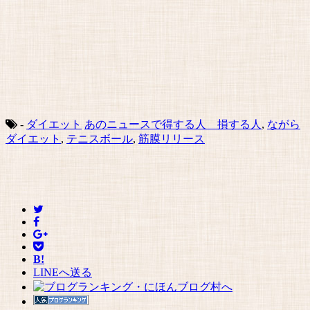
-
ダイエット
あのニュースで得する人 損する人
,
ながら
ダイエット
,
テニスボール
,
筋膜リリース
B!
LINEへ送る