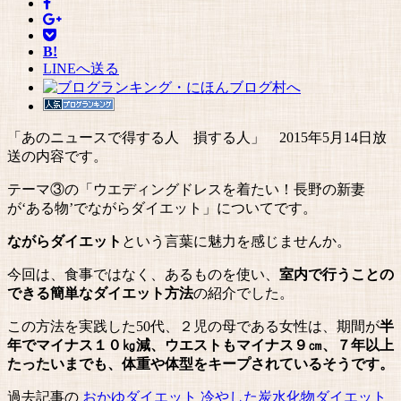
B!
LINEへ送る
「あのニュースで得する人 損する人」 2015年5月14日放
送の内容です。
テーマ③の「ウエディングドレスを着たい！長野の新妻
が‘ある物’でながらダイエット」についてです。
ながらダイエット
という言葉に魅力を感じませんか。
今回は、食事ではなく、あるものを使い、
室内で行うことの
できる簡単なダイエット方法
の紹介でした。
この方法を実践した50代、２児の母である女性は、期間が
半
年でマイナス１０㎏減、ウエストもマイナス９㎝、７年以上
たったいまでも、体重や体型をキープされているそうです。
過去記事の
おかゆダイエット
冷やした炭水化物ダイエット