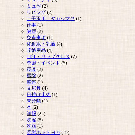
ミュゼ
(2)
リビング
(2)
二子玉川 タカシマヤ
(1)
仕事
(1)
健康
(2)
免責事項
(1)
化粧水・乳液
(4)
収納用品
(4)
口紅・リップグロス
(2)
季節・イベント
(5)
寝具
(2)
掃除
(2)
整体
(1)
文房具
(4)
日焼け止め
(1)
未分類
(1)
本
(2)
洋服
(25)
洗濯
(8)
洗顔
(1)
溶岩ホットヨガ
(19)