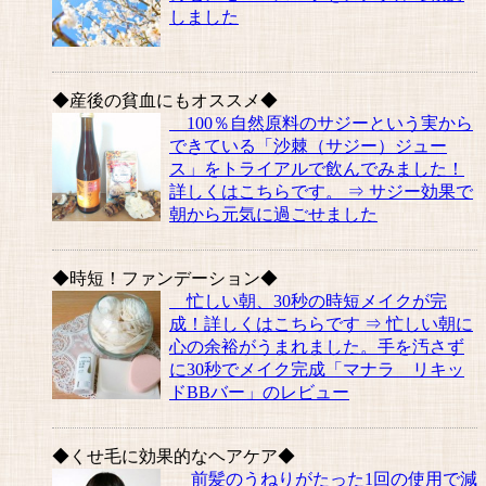
しました
◆産後の貧血にもオススメ◆
100％自然原料のサジーという実から
できている「沙棘（サジー）ジュー
ス」をトライアルで飲んでみました！
詳しくはこちらです。 ⇒ サジー効果で
朝から元気に過ごせました
◆時短！ファンデーション◆
忙しい朝、30秒の時短メイクが完
成！詳しくはこちらです ⇒ 忙しい朝に
心の余裕がうまれました。手を汚さず
に30秒でメイク完成「マナラ リキッ
ドBBバー」のレビュー
◆くせ毛に効果的なヘアケア◆
前髪のうねりがたった1回の使用で減