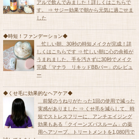
アルで飲んでみました！詳しくはこちらで
す。 ⇒ サジー効果で朝から元気に過ごせま
した
◆時短！ファンデーション◆
忙しい朝、30秒の時短メイクが完成！詳
しくはこちらです ⇒ 忙しい朝に心の余裕が
うまれました。手を汚さずに30秒でメイク
完成「マナラ リキッドBBバー」のレビュ
ー
◆くせ毛に効果的なヘアケア◆
前髪のうねりがたった1回の使用で減った
実感がありました ⇒ くせ毛を減らして、時
短でストレスフリーに、アンチエイジング
効果もある「クイーンズバスルーム」の薬
用ヘアソープ、トリートメントを1,080円で