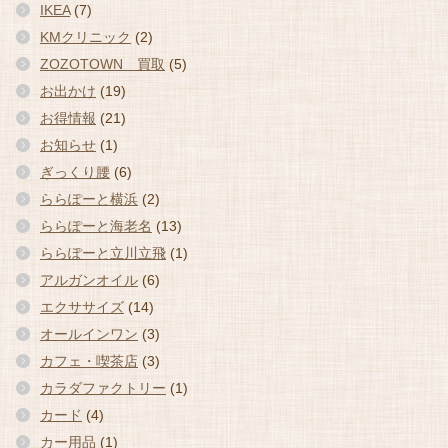
IKEA
(7)
KMクリニック
(2)
ZOZOTOWN 買取
(5)
お出かけ
(19)
お得情報
(21)
お知らせ
(1)
ぎっくり腰
(6)
ららぽーと横浜
(2)
ららぽーと海老名
(13)
ららぽーと立川立飛
(1)
アルガンオイル
(6)
エクササイズ
(14)
オールインワン
(3)
カフェ・喫茶店
(3)
カラダファクトリー
(1)
カード
(4)
カー用品
(1)