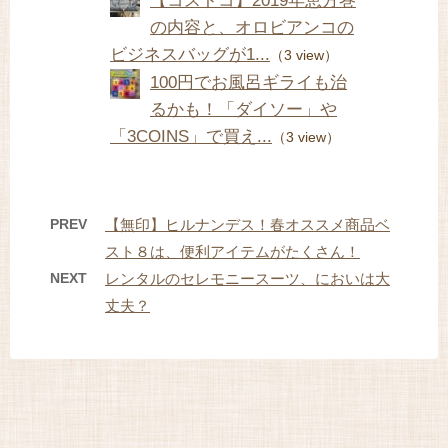
【コストコ】2019年恵方巻
の内容と、オロビアンコの
ビジネスバッグが1...
（3 view）
100円でお風呂ギライも治
るかも！「ダイソー」や
「3COINS」で買え...
（3 view）
PREV
【無印】ヒルナンデス！春オススメ商品ベ
スト８は、便利アイテムがたくさん！
NEXT
レンタルのセレモニースーツ、においは大
丈夫？