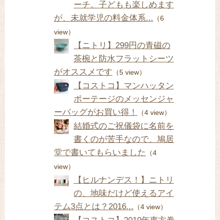
ーチ。子どもも楽しめます
が、未就学児の料金体系...
（6
view）
【ニトリ】299円の青磁の
茶椀と防水フラットシーツ
がオススメです
（5 view）
【コストコ】マンハッタン
ポーテージのメッセンジャ
ーバッグがお買い得！
（4 view）
結婚式のご祝儀袋に名前を
書くのが苦手なので、鳩居
堂で書いてもらいました
（4
view）
【ヒルナンデス！】ニトリ
の、地味だけど使えるアイ
テム3点とは？2016...
（4 view）