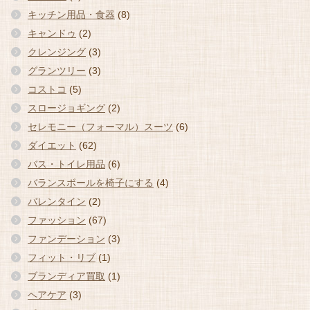
キッチン用品・食器
(8)
キャンドゥ
(2)
クレンジング
(3)
グランツリー
(3)
コストコ
(5)
スロージョギング
(2)
セレモニー（フォーマル）スーツ
(6)
ダイエット
(62)
バス・トイレ用品
(6)
バランスボールを椅子にする
(4)
バレンタイン
(2)
ファッション
(67)
ファンデーション
(3)
フィット・リブ
(1)
ブランディア買取
(1)
ヘアケア
(3)