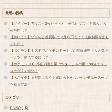
最近の投稿
【ダイソー】布マスク2枚セットと、子供用マスクを購入。入
荷時間は？
【急いで！】ゾゾの古着買取は12月17日まで！人数制限があり
ました！
【ポケモン】ミスドでポケモンドーナツが本日発売！大人気ド
ーナツ、購入するには？
【ポケモンGO】小山内裏公園はツタージャの巣！90分でジャ
ローダまで進化！
【あさイチ】まだ間に合う！家にあるきついセレモニースーツ
を着る方法！
カテゴリー
DAISO
(15)