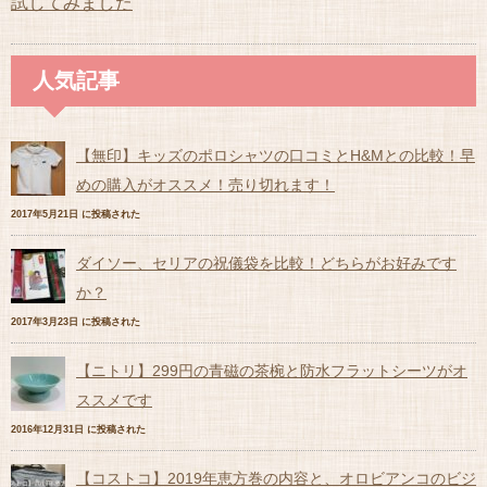
試してみました
人気記事
【無印】キッズのポロシャツの口コミとH&Mとの比較！早
めの購入がオススメ！売り切れます！
2017年5月21日 に投稿された
ダイソー、セリアの祝儀袋を比較！どちらがお好みです
か？
2017年3月23日 に投稿された
【ニトリ】299円の青磁の茶椀と防水フラットシーツがオ
ススメです
2016年12月31日 に投稿された
【コストコ】2019年恵方巻の内容と、オロビアンコのビジ