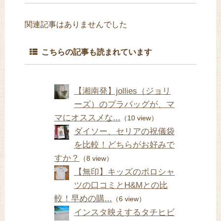
関連記事はありませんでした
こちらの記事も読まれています
【湘南発】jollies（ジョリ
ーズ）のプラバッグが、マ
マにオススメな...
（10 view）
ダイソー、セリアの祝儀袋
を比較！どちらがお好みで
すか？
（8 view）
【無印】キッズのポロシャ
ツの口コミとH&Mとの比
較！早めの購...
（6 view）
インスタ映えするタチヒビ