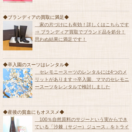
◆ブランディアの買取に満足◆
家の片づけにも有効！詳しくはこちらです
⇒ ブランディア買取でブランド品を処分！
思わぬ結果に満足です！
◆卒入園のスーツはレンタル◆
セレモニースーツのレンタルには4つのメ
リットがあります⇒卒入園、ママのセレモニ
ースーツをレンタルで検討しました
◆産後の貧血にもオススメ◆
100％自然原料のサジーという実からでき
ている「沙棘（サジー）ジュース」をトライ