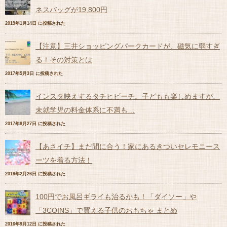
ネスバッグが19,800円
2019年1月14日 に投稿された
【注意】三井ショッピングパークカードが、磁気に弱すぎ
る！その対策とは
2017年5月3日 に投稿された
インスタ映えするタチヒビーチ。子どもも楽しめますが、
未就学児の料金体系に不満も…
2017年8月27日 に投稿された
【あさイチ】まだ間に合う！家にあるきついセレモニース
ーツを着る方法！
2019年2月26日 に投稿された
100円でお風呂ギライも治るかも！「ダイソー」や
「3COINS」で買える子供のおもちゃ まとめ
2016年9月12日 に投稿された