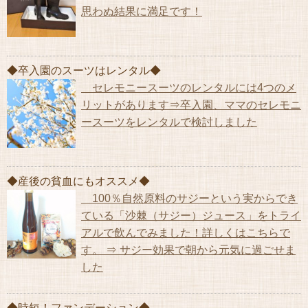
思わぬ結果に満足です！
◆卒入園のスーツはレンタル◆
セレモニースーツのレンタルには4つのメ
リットがあります⇒卒入園、ママのセレモニ
ースーツをレンタルで検討しました
◆産後の貧血にもオススメ◆
100％自然原料のサジーという実からでき
ている「沙棘（サジー）ジュース」をトライ
アルで飲んでみました！詳しくはこちらで
す。 ⇒ サジー効果で朝から元気に過ごせま
した
◆時短！ファンデーション◆