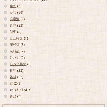
節約
(3)
美容
(56)
美容液
(2)
育児
(22)
脱毛
(5)
自己紹介
(1)
花粉症
(3)
衣料品
(2)
足パカ
(2)
踏み台昇降
(3)
雑記
(22)
雑貨
(22)
靴
(24)
食べもの
(41)
食品
(3)