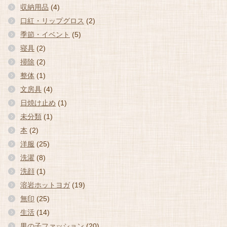
収納用品
(4)
口紅・リップグロス
(2)
季節・イベント
(5)
寝具
(2)
掃除
(2)
整体
(1)
文房具
(4)
日焼け止め
(1)
未分類
(1)
本
(2)
洋服
(25)
洗濯
(8)
洗顔
(1)
溶岩ホットヨガ
(19)
無印
(25)
生活
(14)
男の子ファッション
(20)