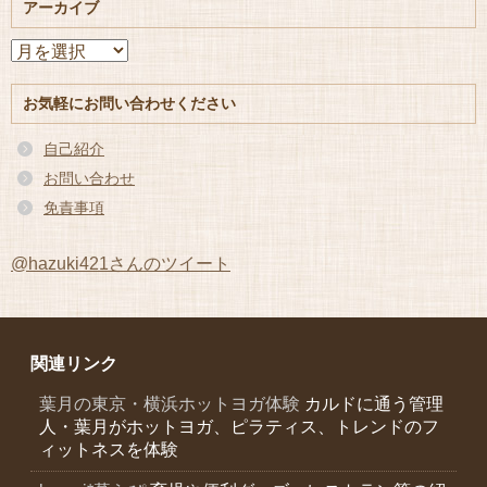
アーカイブ
ア
ー
カ
お気軽にお問い合わせください
イ
ブ
自己紹介
お問い合わせ
免責事項
@hazuki421さんのツイート
関連リンク
葉月の東京・横浜ホットヨガ体験
カルドに通う管理
人・葉月がホットヨガ、ピラティス、トレンドのフ
ィットネスを体験