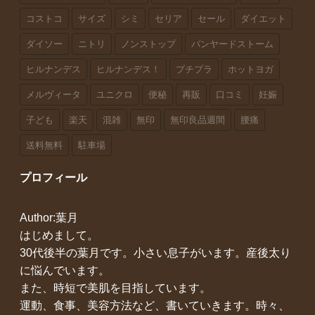
コストコ
サイズ
シミ
セリア
セール
ダイエット
ダイソー
ニトリ
ノンストップ
バンヤードストーム
ヒルナンデス
ヒルナンデス！
プチプラ
ホットヨガ
メルヴィータ
ユニクロ
便秘
再販
口コミ
妊娠
子ども
楽天
混雑
無印
無印良品週間
腰痛
送料無料
駐車場
プロフィール
Author:葉月
はじめまして。
30代後半の葉月です。小さい息子がいます。産後太り
に悩んでいます。
また、時短で美肌を目指しています。
運動、食事、美容方法など、書いていきます。時々、