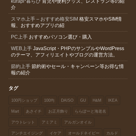
kurapi*暮らぴ
育児や便利グッズ、レストラン等の紹
介
スマホ上手 – おすすめ格安SIM
格安スマホやSIM情
報、おすすめアプリの紹
PC上手
おすすめパソコン選び・購入
WEB上手
JavaScript・PHPのサンプルやWordPress
のテーマ、アフィリエイトやブログの運営方法。
節約上手
節約術やセール・キャンペーン等お得な情
報の紹介
タグ
100円ショップ
100均
DAISO
GU
H&M
IKEA
Mart
あさイチ
お正月飾り
ららぽーと海老名
アウトレット
アミアミ
アルガンオイル
アンチエイジング
イケア
オールドネイビー
カルド