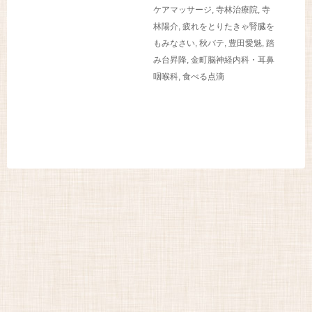
ケアマッサージ
,
寺林治療院
,
寺
林陽介
,
疲れをとりたきゃ腎臓を
もみなさい
,
秋バテ
,
豊田愛魅
,
踏
み台昇降
,
金町脳神経内科・耳鼻
咽喉科
,
食べる点滴