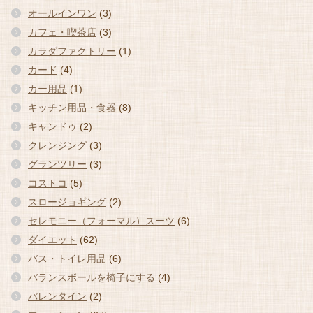
オールインワン
(3)
カフェ・喫茶店
(3)
カラダファクトリー
(1)
カード
(4)
カー用品
(1)
キッチン用品・食器
(8)
キャンドゥ
(2)
クレンジング
(3)
グランツリー
(3)
コストコ
(5)
スロージョギング
(2)
セレモニー（フォーマル）スーツ
(6)
ダイエット
(62)
バス・トイレ用品
(6)
バランスボールを椅子にする
(4)
バレンタイン
(2)