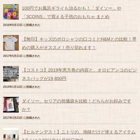
100円でお風呂ギライも治るかも！「ダイソー」や
「3COINS」で買える子供のおもちゃ まとめ
2016年9月12日 に投稿された
【無印】キッズのポロシャツの口コミとH&Mとの比較！早
めの購入がオススメ！売り切れます！
2017年5月21日 に投稿された
【コストコ】2019年恵方巻の内容と、オロビアンコのビジ
ネスバッグが19,800円
2019年1月14日 に投稿された
ダイソー、セリアの祝儀袋を比較！どちらがお好みです
か？
2017年3月23日 に投稿された
【ヒルナンデス！】ニトリの、地味だけど使えるアイテム