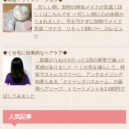
忙しい朝、30秒の時短メイクが完成！詳
しくはこちらです ⇒ 忙しい朝に心の余裕が
うまれました。手を汚さずに30秒でメイク
完成「マナラ リキッドBBバー」のレビュ
ー
◆くせ毛に効果的なヘアケア◆
前髪のうねりがたった1回の使用で減った
実感がありました ⇒ くせ毛を減らして、時
短でストレスフリーに、アンチエイジング
効果もある「クイーンズバスルーム」の薬
用ヘアソープ、トリートメントを1,080円で
試してみました
人気記事