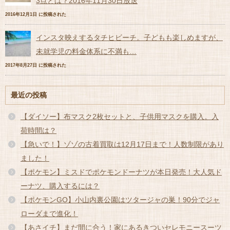
3点とは？2016年11月30日放送
2016年12月1日 に投稿された
インスタ映えするタチヒビーチ。子どもも楽しめますが、
未就学児の料金体系に不満も…
2017年8月27日 に投稿された
最近の投稿
【ダイソー】布マスク2枚セットと、子供用マスクを購入。入
荷時間は？
【急いで！】ゾゾの古着買取は12月17日まで！人数制限があり
ました！
【ポケモン】ミスドでポケモンドーナツが本日発売！大人気ド
ーナツ、購入するには？
【ポケモンGO】小山内裏公園はツタージャの巣！90分でジャ
ローダまで進化！
【あさイチ】まだ間に合う！家にあるきついセレモニースーツ