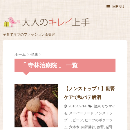
MENU
子育てママのファッション＆美容
ホーム
>
健康
>
「 寺林治療院 」 一覧
【ノンストップ！】副腎
ケアで秋バテ解消
2016/09/14
健康
サツマイ
モ
,
スーパーフード
,
ノンストッ
プ！
,
ビーツ
,
ビーツのポタージ
ュ
,
六本木
,
内野勝行
,
副腎
,
副腎