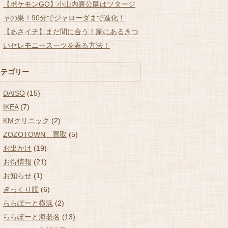
【ポケモンGO】小山内裏公園はツタージ
ャの巣！90分でジャローダまで進化！
【あさイチ】まだ間に合う！家にあるきつ
いセレモニースーツを着る方法！
カテゴリー
DAISO
(15)
IKEA
(7)
KMクリニック
(2)
ZOZOTOWN 買取
(5)
お出かけ
(19)
お得情報
(21)
お知らせ
(1)
ぎっくり腰
(6)
ららぽーと横浜
(2)
ららぽーと海老名
(13)