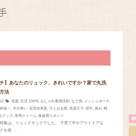
チ】あなたのリュック、きれいですか？家で丸洗
方法
/12
洗濯
,
生活
100均
,
おしゃれ着用洗剤
,
なで肩
,
メッシュポーチ
,
村祐一
,
半分青い
,
安室奈美恵
,
汗とおる君
,
洗濯王子
,
背中
,
蒸れ
,
軽
災グッズ
,
革用クリーム
,
食器用スポンジ
特集は、リュックサックでした。 子育て中やアウトドアな
クを使 …