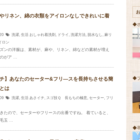
やリネン、綿の衣類をアイロンなしできれいに着
◆
/20
洗濯
,
生活
おしゃれ着洗剤
,
ドライ
,
洗濯方法
,
脱水なし
,
麻リ
イロン
ズンの洋服は、素材が、麻や、リネン、綿などの素材が増え
のがア …
◆
チ】あなたのセーター&フリ―スを長持ちさせる簡
とは
/09
洗濯
,
生活
あさイチ
,
スゴ技Ｑ 長もちの極意
,
セーター
,
フリ
きたので、セーターやフリースの出番ですね。 着ていると、
毛玉 …
◆