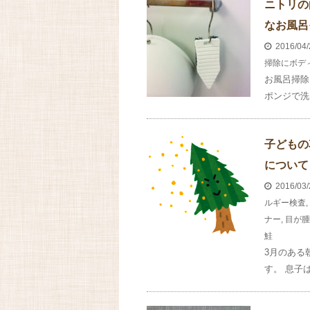
ニトリの
なお風呂
2016/04
掃除にボデ
お風呂掃除
ポンジで洗
子どもの
について
2016/03
ルギー検査
,
ナー
,
目が腫
鮭
3月のある
す。 息子は