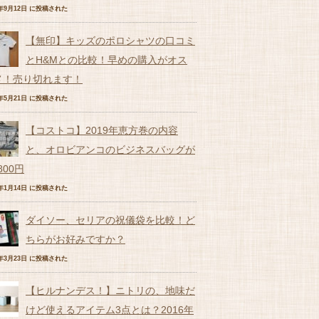
6年9月12日 に投稿された
【無印】キッズのポロシャツの口コミ
とH&Mとの比較！早めの購入がオス
メ！売り切れます！
7年5月21日 に投稿された
【コストコ】2019年恵方巻の内容
と、オロビアンコのビジネスバッグが
,800円
9年1月14日 に投稿された
ダイソー、セリアの祝儀袋を比較！ど
ちらがお好みですか？
7年3月23日 に投稿された
【ヒルナンデス！】ニトリの、地味だ
けど使えるアイテム3点とは？2016年