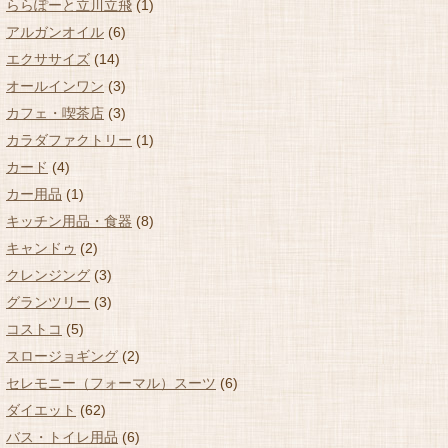
ららぽーと立川立飛
(1)
アルガンオイル
(6)
エクササイズ
(14)
オールインワン
(3)
カフェ・喫茶店
(3)
カラダファクトリー
(1)
カード
(4)
カー用品
(1)
キッチン用品・食器
(8)
キャンドゥ
(2)
クレンジング
(3)
グランツリー
(3)
コストコ
(5)
スロージョギング
(2)
セレモニー（フォーマル）スーツ
(6)
ダイエット
(62)
バス・トイレ用品
(6)