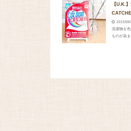
【U.K
CATC
2015/08
洗濯物を色
ものが染ま