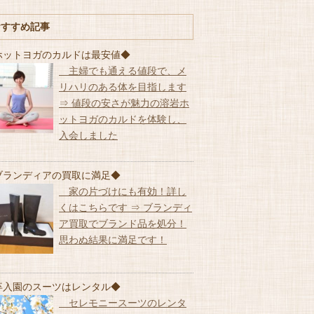
おすすめ記事
ホットヨガのカルドは最安値◆
主婦でも通える値段で、メ
リハリのある体を目指します
⇒ 値段の安さが魅力の溶岩ホ
ットヨガのカルドを体験し、
入会しました
ブランディアの買取に満足◆
家の片づけにも有効！詳し
くはこちらです ⇒ ブランディ
ア買取でブランド品を処分！
思わぬ結果に満足です！
卒入園のスーツはレンタル◆
セレモニースーツのレンタ