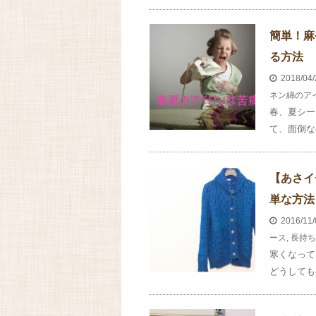
簡単！麻
る方法
2018/04
ネン綿のア
春、夏シー
て、面倒な
【あさイ
単な方法
2016/11
ース
,
長持ち
寒くなって
どうしても