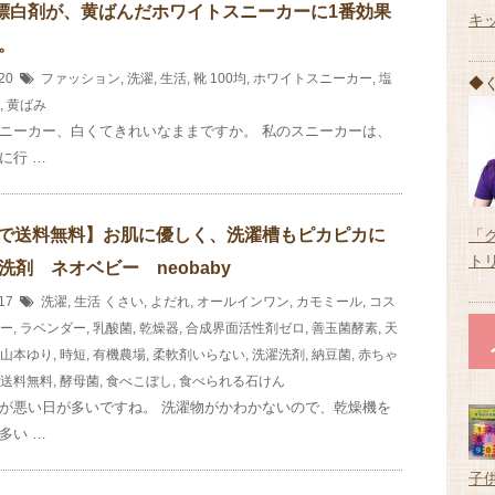
の漂白剤が、黄ばんだホワイトスニーカーに1番効果
キ
。
/20
ファッション
,
洗濯
,
生活
,
靴
100均
,
ホワイトスニーカー
,
塩
◆
,
黄ばみ
ニーカー、白くてきれいなままですか。 私のスニーカーは、
に行 …
0まで送料無料】お肌に優しく、洗濯槽もピカピカに
「
ト
洗剤 ネオベビー neobaby
/17
洗濯
,
生活
くさい
,
よだれ
,
オールインワン
,
カモミール
,
コス
ー
,
ラベンダー
,
乳酸菌
,
乾燥器
,
合成界面活性剤ゼロ
,
善玉菌酵素
,
天
山本ゆり
,
時短
,
有機農場
,
柔軟剤いらない
,
洗濯洗剤
,
納豆菌
,
赤ちゃ
送料無料
,
酵母菌
,
食べこぼし
,
食べられる石けん
が悪い日が多いですね。 洗濯物がかわかないので、乾燥機を
多い …
子