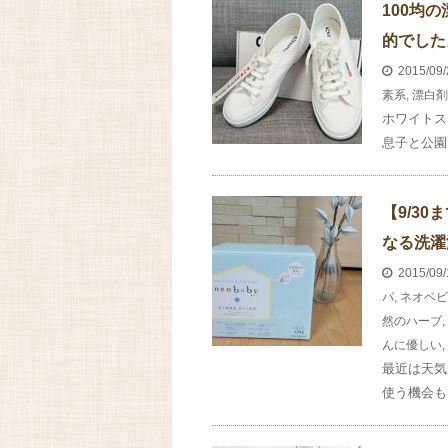
100均
的でした
2015/09
素系
,
漂白剤
ホワイトス
息子と公園
【9/3
なる洗濯
2015/09
パ
,
ネオベビ
然のハーブ
,
んに優しい
,
最近は天気
使う機会も