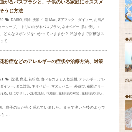
曲がるバスブラシと、子供のいる家庭にオススメ
そうじ方法
/29
DAISO
,
掃除
,
洗濯
,
生活
Mart
,
S字フック ダイソー
,
お風呂
ィーソープ
,
ニトリの曲がるバスブラシ
,
ネオベビー
,
肌に優しい
、どんなスポンジをつかっていますか？ 私は今まで浴槽はス
◆
って …
花粉症などのアレルギーの症状や治療方法、対策
/21
洗濯
,
育児
,
花粉症
,
食べもの
ふとん乾燥機
,
アレルギー
,
アレ
効
ダイソー
,
ダニ対策
,
ネオベビー
,
マヌカハニー
,
外遊び
,
布団クリー
れる
,
肌にやさしい洗濯洗剤
,
花粉症
,
花粉症の対策
,
花粉症の症状
,
◆
朝、息子の目が赤く腫れていました。まるで泣いた後のようで
も …