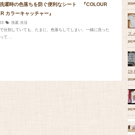
.】洗濯時の色落ちを防ぐ便利なシート 『COLOUR
201
HER カラーキャッチャー』
/23
洗濯
,
生活
で分別していても、たまに、色落ちしてしまい、一緒に洗った
ス
って …
201
19
201
201