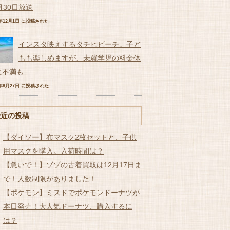
月30日放送
6年12月1日 に投稿された
インスタ映えするタチヒビーチ。子ど
もも楽しめますが、未就学児の料金体
に不満も…
7年8月27日 に投稿された
最近の投稿
【ダイソー】布マスク2枚セットと、子供
用マスクを購入。入荷時間は？
【急いで！】ゾゾの古着買取は12月17日ま
で！人数制限がありました！
【ポケモン】ミスドでポケモンドーナツが
本日発売！大人気ドーナツ、購入するに
は？