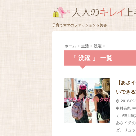
子育てママのファッション＆美容
ホーム
>
生活
>
洗濯
>
「 洗濯 」 一覧
【あさイ
いできる
2018/09
中村倫也
,
中
く
,
透明
,
防
あさイチの
ど、リュッ