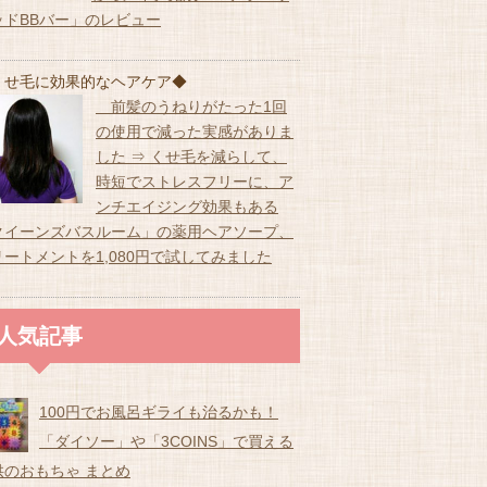
ッドBBバー」のレビュー
くせ毛に効果的なヘアケア◆
前髪のうねりがたった1回
の使用で減った実感がありま
した ⇒ くせ毛を減らして、
時短でストレスフリーに、ア
ンチエイジング効果もある
クイーンズバスルーム」の薬用ヘアソープ、
リートメントを1,080円で試してみました
人気記事
100円でお風呂ギライも治るかも！
「ダイソー」や「3COINS」で買える
供のおもちゃ まとめ