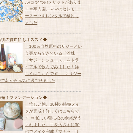
ルには4つのメリットがありま
す⇒卒入園、ママのセレモニ
ースーツをレンタルで検討し
ました
産後の貧血にもオススメ◆
100％自然原料のサジーとい
う実からできている「沙棘
（サジー）ジュース」をトラ
イアルで飲んでみました！詳
しくはこちらです。 ⇒ サジー
果で朝から元気に過ごせました
時短！ファンデーション◆
忙しい朝、30秒の時短メイ
クが完成！詳しくはこちらで
す ⇒ 忙しい朝に心の余裕がう
まれました。手を汚さずに30
秒でメイク完成「マナラ リ