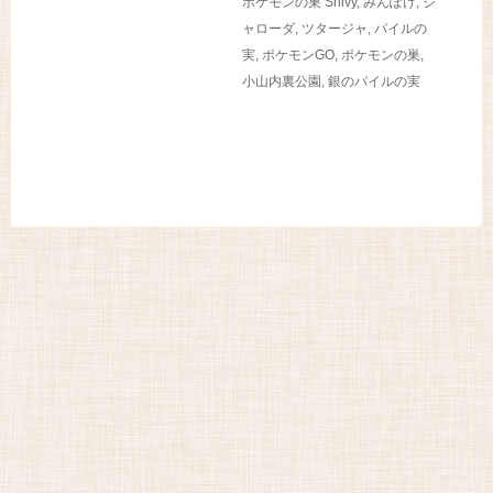
ポケモンの巣
Snivy
,
みんぽけ
,
ジ
ャローダ
,
ツタージャ
,
パイルの
実
,
ポケモンGO
,
ポケモンの巣
,
小山内裏公園
,
銀のパイルの実