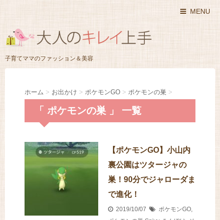
MENU
子育てママのファッション＆美容
ホーム
>
お出かけ
>
ポケモンGO
>
ポケモンの巣
>
「 ポケモンの巣 」 一覧
【ポケモンGO】小山内
裏公園はツタージャの
巣！90分でジャローダま
で進化！
2019/10/07
ポケモンGO
,