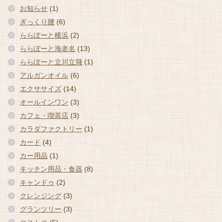
お知らせ
(1)
ぎっくり腰
(6)
ららぽーと横浜
(2)
ららぽーと海老名
(13)
ららぽーと立川立飛
(1)
アルガンオイル
(6)
エクササイズ
(14)
オールインワン
(3)
カフェ・喫茶店
(3)
カラダファクトリー
(1)
カード
(4)
カー用品
(1)
キッチン用品・食器
(8)
キャンドゥ
(2)
クレンジング
(3)
グランツリー
(3)