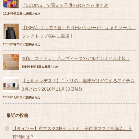
「3COINS」で買える子供のおもちゃ まとめ
2016年9月12日 に投稿された
【IKEA】１つで７役！９９円ハンガーが、キャミソール、
タンクトップ収納に最適！
2018年3月25日 に投稿された
無印、コディナ、メルヴィータのアルガンオイル比較！
2016年10月3日 に投稿された
【ヒルナンデス！】ニトリの、地味だけど使えるアイテム
3点とは？2016年11月30日放送
2016年12月1日 に投稿された
最近の投稿
【ダイソー】布マスク2枚セットと、子供用マスクを購入。入
荷時間は？