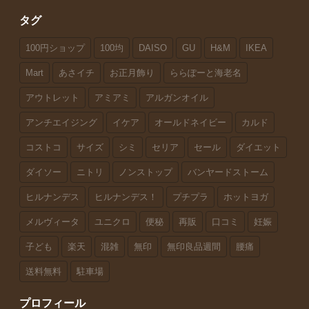
タグ
100円ショップ
100均
DAISO
GU
H&M
IKEA
Mart
あさイチ
お正月飾り
ららぽーと海老名
アウトレット
アミアミ
アルガンオイル
アンチエイジング
イケア
オールドネイビー
カルド
コストコ
サイズ
シミ
セリア
セール
ダイエット
ダイソー
ニトリ
ノンストップ
バンヤードストーム
ヒルナンデス
ヒルナンデス！
プチプラ
ホットヨガ
メルヴィータ
ユニクロ
便秘
再販
口コミ
妊娠
子ども
楽天
混雑
無印
無印良品週間
腰痛
送料無料
駐車場
プロフィール