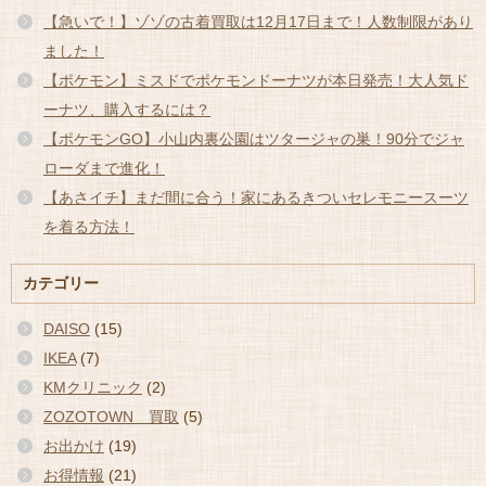
【急いで！】ゾゾの古着買取は12月17日まで！人数制限があり
ました！
【ポケモン】ミスドでポケモンドーナツが本日発売！大人気ド
ーナツ、購入するには？
【ポケモンGO】小山内裏公園はツタージャの巣！90分でジャ
ローダまで進化！
【あさイチ】まだ間に合う！家にあるきついセレモニースーツ
を着る方法！
カテゴリー
DAISO
(15)
IKEA
(7)
KMクリニック
(2)
ZOZOTOWN 買取
(5)
お出かけ
(19)
お得情報
(21)