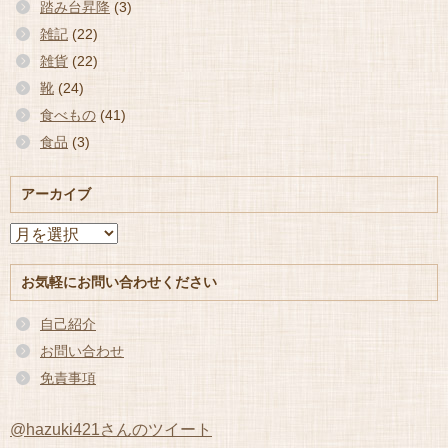
踏み台昇降
(3)
雑記
(22)
雑貨
(22)
靴
(24)
食べもの
(41)
食品
(3)
アーカイブ
ア
ー
カ
お気軽にお問い合わせください
イ
ブ
自己紹介
お問い合わせ
免責事項
@hazuki421さんのツイート