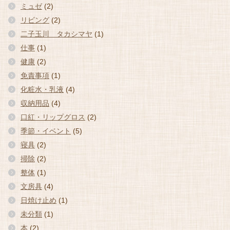
ミュゼ
(2)
リビング
(2)
二子玉川 タカシマヤ
(1)
仕事
(1)
健康
(2)
免責事項
(1)
化粧水・乳液
(4)
収納用品
(4)
口紅・リップグロス
(2)
季節・イベント
(5)
寝具
(2)
掃除
(2)
整体
(1)
文房具
(4)
日焼け止め
(1)
未分類
(1)
本
(2)