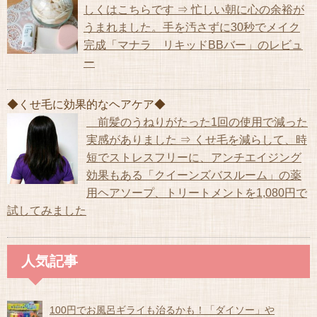
しくはこちらです ⇒ 忙しい朝に心の余裕が
うまれました。手を汚さずに30秒でメイク
完成「マナラ リキッドBBバー」のレビュ
ー
◆くせ毛に効果的なヘアケア◆
前髪のうねりがたった1回の使用で減った
実感がありました ⇒ くせ毛を減らして、時
短でストレスフリーに、アンチエイジング
効果もある「クイーンズバスルーム」の薬
用ヘアソープ、トリートメントを1,080円で
試してみました
人気記事
100円でお風呂ギライも治るかも！「ダイソー」や