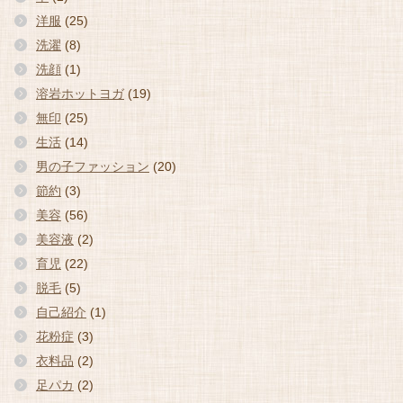
洋服
(25)
洗濯
(8)
洗顔
(1)
溶岩ホットヨガ
(19)
無印
(25)
生活
(14)
男の子ファッション
(20)
節約
(3)
美容
(56)
美容液
(2)
育児
(22)
脱毛
(5)
自己紹介
(1)
花粉症
(3)
衣料品
(2)
足パカ
(2)