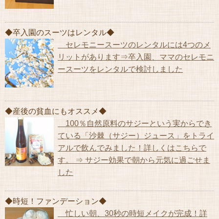
◆卒入園のスーツはレンタル◆
セレモニースーツのレンタルには4つのメ
リットがあります⇒卒入園、ママのセレモニ
ースーツをレンタルで検討しました
◆産後の貧血にもオススメ◆
100％自然原料のサジーという実からでき
ている「沙棘（サジー）ジュース」をトライ
アルで飲んでみました！詳しくはこちらで
す。 ⇒ サジー効果で朝から元気に過ごせま
した
◆時短！ファンデーション◆
忙しい朝、30秒の時短メイクが完成！詳