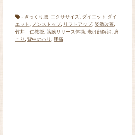
-
ぎっくり腰
,
エクササイズ
,
ダイエット
ダイ
エット
,
ノンストップ
,
リフトアップ
,
姿勢改善
,
竹井 仁教授
,
筋膜リリース体操
,
老け顔解消
,
肩
こり
,
背中のハリ
,
腰痛