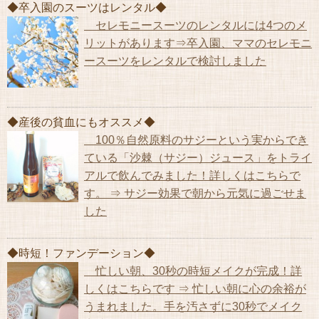
◆卒入園のスーツはレンタル◆
セレモニースーツのレンタルには4つのメ
リットがあります⇒卒入園、ママのセレモニ
ースーツをレンタルで検討しました
◆産後の貧血にもオススメ◆
100％自然原料のサジーという実からでき
ている「沙棘（サジー）ジュース」をトライ
アルで飲んでみました！詳しくはこちらで
す。 ⇒ サジー効果で朝から元気に過ごせま
した
◆時短！ファンデーション◆
忙しい朝、30秒の時短メイクが完成！詳
しくはこちらです ⇒ 忙しい朝に心の余裕が
うまれました。手を汚さずに30秒でメイク