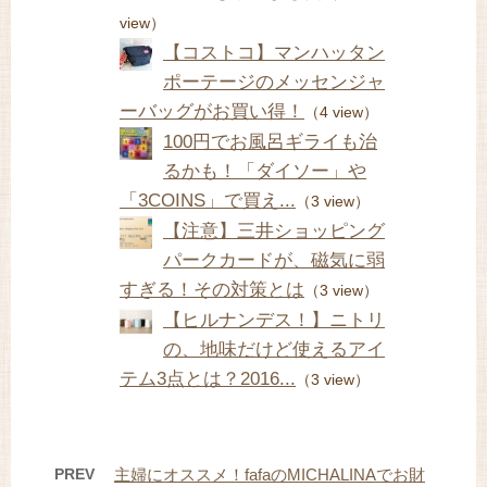
view）
【コストコ】マンハッタン
ポーテージのメッセンジャ
ーバッグがお買い得！
（4 view）
100円でお風呂ギライも治
るかも！「ダイソー」や
「3COINS」で買え...
（3 view）
【注意】三井ショッピング
パークカードが、磁気に弱
すぎる！その対策とは
（3 view）
【ヒルナンデス！】ニトリ
の、地味だけど使えるアイ
テム3点とは？2016...
（3 view）
PREV
主婦にオススメ！fafaのMICHALINAでお財