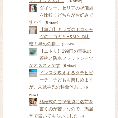
マにオススメな...
（10 view）
ダイソー、セリアの祝儀袋
を比較！どちらがお好みで
すか？
（8 view）
【無印】キッズのポロシャ
ツの口コミとH&Mとの比
較！早めの購...
（6 view）
【ニトリ】299円の青磁の
茶椀と防水フラットシーツ
がオススメです
（6 view）
インスタ映えするタチヒビ
ーチ。子どもも楽しめます
が、未就学児の料金体系...
（6
view）
結婚式のご祝儀袋に名前を
書くのが苦手なので、鳩居
堂で書いてもらいました
（4