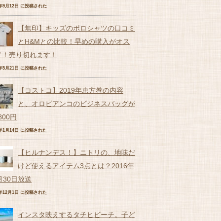
6年9月12日 に投稿された
【無印】キッズのポロシャツの口コミ
とH&Mとの比較！早めの購入がオス
メ！売り切れます！
7年5月21日 に投稿された
【コストコ】2019年恵方巻の内容
と、オロビアンコのビジネスバッグが
,800円
9年1月14日 に投稿された
【ヒルナンデス！】ニトリの、地味だ
けど使えるアイテム3点とは？2016年
月30日放送
6年12月1日 に投稿された
インスタ映えするタチヒビーチ。子ど