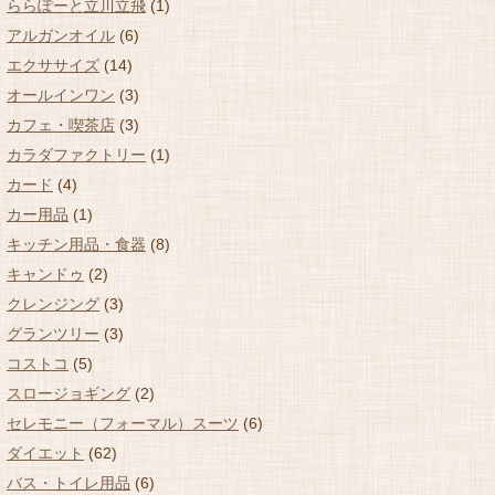
ららぽーと立川立飛
(1)
アルガンオイル
(6)
エクササイズ
(14)
オールインワン
(3)
カフェ・喫茶店
(3)
カラダファクトリー
(1)
カード
(4)
カー用品
(1)
キッチン用品・食器
(8)
キャンドゥ
(2)
クレンジング
(3)
グランツリー
(3)
コストコ
(5)
スロージョギング
(2)
セレモニー（フォーマル）スーツ
(6)
ダイエット
(62)
バス・トイレ用品
(6)