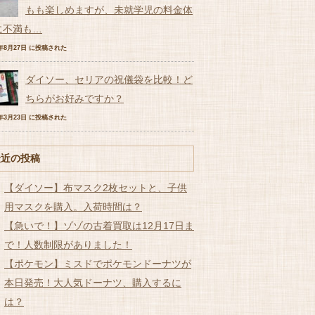
もも楽しめますが、未就学児の料金体
に不満も…
7年8月27日 に投稿された
ダイソー、セリアの祝儀袋を比較！ど
ちらがお好みですか？
7年3月23日 に投稿された
最近の投稿
【ダイソー】布マスク2枚セットと、子供
用マスクを購入。入荷時間は？
【急いで！】ゾゾの古着買取は12月17日ま
で！人数制限がありました！
【ポケモン】ミスドでポケモンドーナツが
本日発売！大人気ドーナツ、購入するに
は？