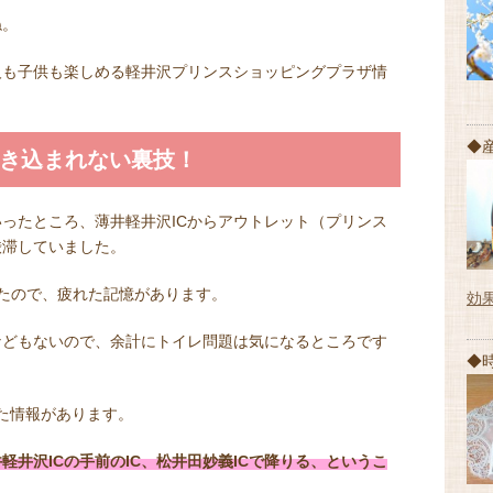
ね。
人も子供も楽しめる軽井沢プリンスショッピングプラザ情
◆
巻き込まれない裏技！
ったところ、薄井軽井沢ICからアウトレット（プリンス
渋滞していました。
たので、疲れた記憶があります。
効
などもないので、余計にトイレ問題は気になるところです
◆
った情報があります。
軽井沢ICの手前のIC、松井田妙義ICで降りる、というこ