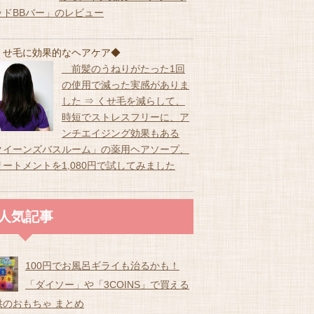
ッドBBバー」のレビュー
くせ毛に効果的なヘアケア◆
前髪のうねりがたった1回
の使用で減った実感がありま
した ⇒ くせ毛を減らして、
時短でストレスフリーに、ア
ンチエイジング効果もある
クイーンズバスルーム」の薬用ヘアソープ、
リートメントを1,080円で試してみました
人気記事
100円でお風呂ギライも治るかも！
「ダイソー」や「3COINS」で買える
供のおもちゃ まとめ