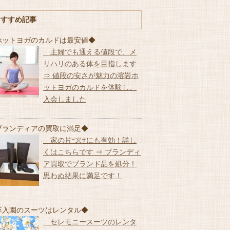
おすすめ記事
ホットヨガのカルドは最安値◆
主婦でも通える値段で、メ
リハリのある体を目指します
⇒ 値段の安さが魅力の溶岩ホ
ットヨガのカルドを体験し、
入会しました
ブランディアの買取に満足◆
家の片づけにも有効！詳し
くはこちらです ⇒ ブランディ
ア買取でブランド品を処分！
思わぬ結果に満足です！
卒入園のスーツはレンタル◆
セレモニースーツのレンタ