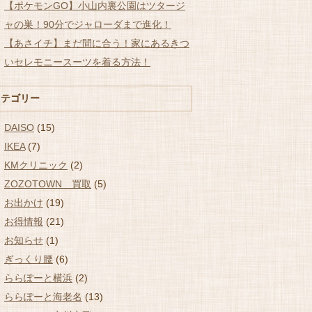
【ポケモンGO】小山内裏公園はツタージ
ャの巣！90分でジャローダまで進化！
【あさイチ】まだ間に合う！家にあるきつ
いセレモニースーツを着る方法！
カテゴリー
DAISO
(15)
IKEA
(7)
KMクリニック
(2)
ZOZOTOWN 買取
(5)
お出かけ
(19)
お得情報
(21)
お知らせ
(1)
ぎっくり腰
(6)
ららぽーと横浜
(2)
ららぽーと海老名
(13)