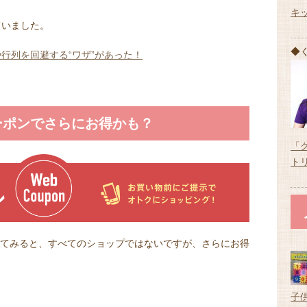
キ
ていました。
◆
行列を回避する“ワザ”があった！
ーポンでさらにお得かも？
「
ト
見てみると、すべてのショップではないですが、さらにお得
子