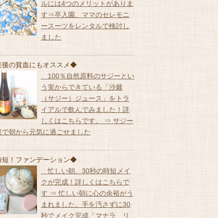
ルには4つのメリットがありま
す⇒卒入園、ママのセレモニ
ースーツをレンタルで検討し
ました
産後の貧血にもオススメ◆
100％自然原料のサジーとい
う実からできている「沙棘
（サジー）ジュース」をトラ
イアルで飲んでみました！詳
しくはこちらです。 ⇒ サジー
果で朝から元気に過ごせました
時短！ファンデーション◆
忙しい朝、30秒の時短メイ
クが完成！詳しくはこちらで
す ⇒ 忙しい朝に心の余裕がう
まれました。手を汚さずに30
秒でメイク完成「マナラ リ