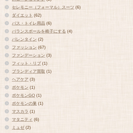
セレモニー（フォーマル）スーツ
(6)
ダイエット
(62)
バス・トイレ用品
(6)
バランスボールを椅子にする
(4)
バレンタイン
(2)
ファッション
(67)
ファンデーション
(3)
フィット・リブ
(1)
ブランディア買取
(1)
ヘアケア
(3)
ポケモン
(1)
ポケモンGO
(1)
ポケモンの巣
(1)
マスカラ
(1)
マタニティ
(6)
ミュゼ
(2)