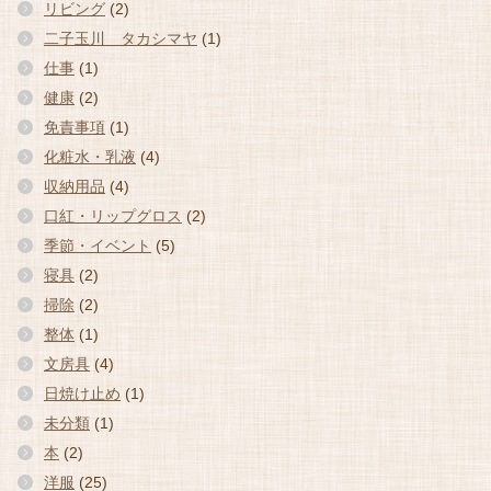
リビング
(2)
二子玉川 タカシマヤ
(1)
仕事
(1)
健康
(2)
免責事項
(1)
化粧水・乳液
(4)
収納用品
(4)
口紅・リップグロス
(2)
季節・イベント
(5)
寝具
(2)
掃除
(2)
整体
(1)
文房具
(4)
日焼け止め
(1)
未分類
(1)
本
(2)
洋服
(25)