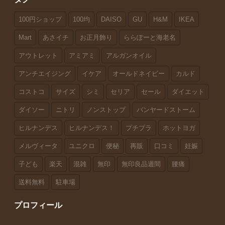
100円ショップ
100均
DAISO
GU
H&M
IKEA
Mart
あさイチ
お正月飾り
ららぽーと海老名
アウトレット
アミアミ
アルガンオイル
アンチエイジング
イケア
オールドネイビー
カルド
コストコ
サイズ
シミ
セリア
セール
ダイエット
ダイソー
ニトリ
ノンストップ
バンヤードストーム
ヒルナンデス
ヒルナンデス！
プチプラ
ホットヨガ
メルヴィータ
ユニクロ
便秘
再販
口コミ
妊娠
子ども
楽天
混雑
無印
無印良品週間
腰痛
送料無料
駐車場
プロフィール