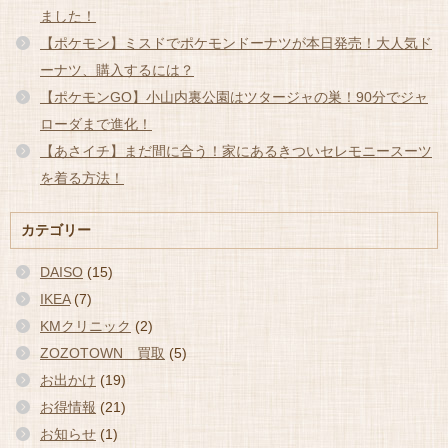
ました！
【ポケモン】ミスドでポケモンドーナツが本日発売！大人気ド
ーナツ、購入するには？
【ポケモンGO】小山内裏公園はツタージャの巣！90分でジャ
ローダまで進化！
【あさイチ】まだ間に合う！家にあるきついセレモニースーツ
を着る方法！
カテゴリー
DAISO
(15)
IKEA
(7)
KMクリニック
(2)
ZOZOTOWN 買取
(5)
お出かけ
(19)
お得情報
(21)
お知らせ
(1)