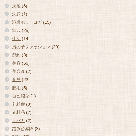
洗濯
(8)
洗顔
(1)
溶岩ホットヨガ
(19)
無印
(25)
生活
(14)
男の子ファッション
(20)
節約
(3)
美容
(56)
美容液
(2)
育児
(22)
脱毛
(5)
自己紹介
(1)
花粉症
(3)
衣料品
(2)
足パカ
(2)
踏み台昇降
(3)