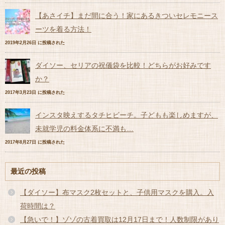
【あさイチ】まだ間に合う！家にあるきついセレモニース
ーツを着る方法！
2019年2月26日 に投稿された
ダイソー、セリアの祝儀袋を比較！どちらがお好みです
か？
2017年3月23日 に投稿された
インスタ映えするタチヒビーチ。子どもも楽しめますが、
未就学児の料金体系に不満も…
2017年8月27日 に投稿された
最近の投稿
【ダイソー】布マスク2枚セットと、子供用マスクを購入。入
荷時間は？
【急いで！】ゾゾの古着買取は12月17日まで！人数制限があり