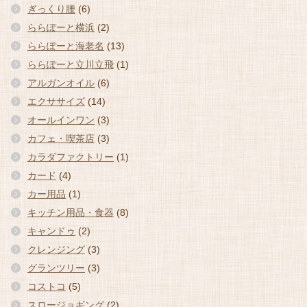
ぎっくり腰
(6)
ららぽーと横浜
(2)
ららぽーと海老名
(13)
ららぽーと立川立飛
(1)
アルガンオイル
(6)
エクササイズ
(14)
オールインワン
(3)
カフェ・喫茶店
(3)
カラダファクトリー
(1)
カード
(4)
カー用品
(1)
キッチン用品・食器
(8)
キャンドゥ
(2)
クレンジング
(3)
グランツリー
(3)
コストコ
(5)
スロージョギング
(2)