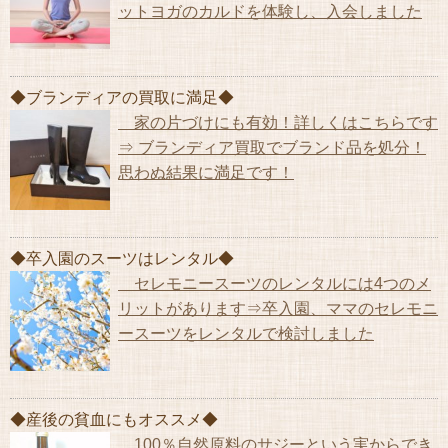
ットヨガのカルドを体験し、入会しました
◆ブランディアの買取に満足◆
家の片づけにも有効！詳しくはこちらです
⇒ ブランディア買取でブランド品を処分！
思わぬ結果に満足です！
◆卒入園のスーツはレンタル◆
セレモニースーツのレンタルには4つのメ
リットがあります⇒卒入園、ママのセレモニ
ースーツをレンタルで検討しました
◆産後の貧血にもオススメ◆
100％自然原料のサジーという実からでき