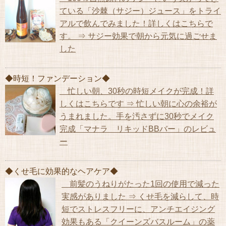
ている「沙棘（サジー）ジュース」をトライ
アルで飲んでみました！詳しくはこちらで
す。 ⇒ サジー効果で朝から元気に過ごせま
した
◆時短！ファンデーション◆
忙しい朝、30秒の時短メイクが完成！詳
しくはこちらです ⇒ 忙しい朝に心の余裕が
うまれました。手を汚さずに30秒でメイク
完成「マナラ リキッドBBバー」のレビュ
ー
◆くせ毛に効果的なヘアケア◆
前髪のうねりがたった1回の使用で減った
実感がありました ⇒ くせ毛を減らして、時
短でストレスフリーに、アンチエイジング
効果もある「クイーンズバスルーム」の薬