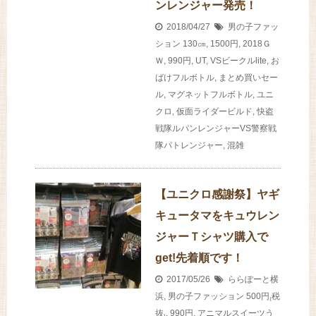
ンレンジャー発売！
2018/04/27
男の子ファッ
ション
130㎝
,
1500円
,
2018Ｇ
Ｗ
,
990円
,
UT
,
VSビークルlite
,
お
ばけフルボトル
,
まとめ買いセー
ル
,
マグネットフルボトル
,
ユニ
クロ
,
仮面ライダービルド
,
快盗
戦隊ルパンレンジャーVS警察戦
隊パトレンジャー
,
混雑
【ユニクロ感謝祭】ヤギ
キュータマをキュウレン
ジャーＴシャツ購入で
get!先着順です！
2017/05/26
ららぽーと横
浜
,
男の子ファッション
500円₍税
抜₎
,
990円
,
アニマルスイーツう