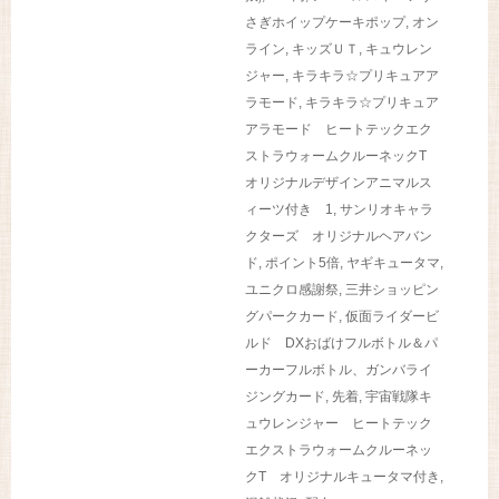
さぎホイップケーキポップ
,
オン
ライン
,
キッズＵＴ
,
キュウレン
ジャー
,
キラキラ☆プリキュアア
ラモード
,
キラキラ☆プリキュア
アラモード ヒートテックエク
ストラウォームクルーネックT
オリジナルデザインアニマルス
ィーツ付き 1
,
サンリオキャラ
クターズ オリジナルヘアバン
ド
,
ポイント5倍
,
ヤギキュータマ
,
ユニクロ感謝祭
,
三井ショッピン
グパークカード
,
仮面ライダービ
ルド DXおばけフルボトル＆パ
ーカーフルボトル、ガンバライ
ジングカード
,
先着
,
宇宙戦隊キ
ュウレンジャー ヒートテック
エクストラウォームクルーネッ
クT オリジナルキュータマ付き
,