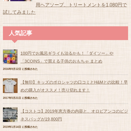
用ヘアソープ、トリートメントを1,080円で
試してみました
人気記事
100円でお風呂ギライも治るかも！「ダイソー」や
「3COINS」で買える子供のおもちゃ まとめ
2016年9月12日 に投稿された
【無印】キッズのポロシャツの口コミとH&Mとの比較！早
めの購入がオススメ！売り切れます！
2017年5月21日 に投稿された
【コストコ】2019年恵方巻の内容と、オロビアンコのビジ
ネスバッグが19,800円
2019年1月14日 に投稿された