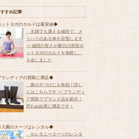
おすすめ記事
ホットヨガのカルドは最安値◆
主婦でも通える値段で、メ
リハリのある体を目指します
⇒ 値段の安さが魅力の溶岩ホ
ットヨガのカルドを体験し、
入会しました
ブランディアの買取に満足◆
家の片づけにも有効！詳し
くはこちらです ⇒ ブランディ
ア買取でブランド品を処分！
思わぬ結果に満足です！
卒入園のスーツはレンタル◆
セレモニースーツのレンタ