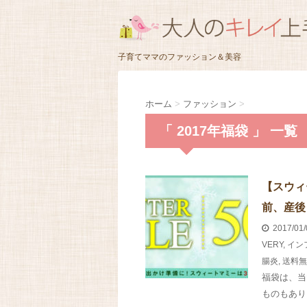
子育てママのファッション＆美容
ホーム
>
ファッション
>
「 2017年福袋 」 一覧
【スウィ
前、産後
2017/01
VERY
,
イン
腸炎
,
送料無
福袋は、当
ものもあり