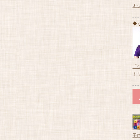
キ
◆
「
ト
子