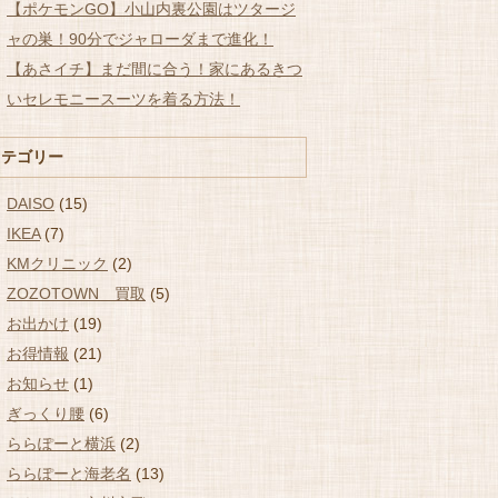
【ポケモンGO】小山内裏公園はツタージ
ャの巣！90分でジャローダまで進化！
【あさイチ】まだ間に合う！家にあるきつ
いセレモニースーツを着る方法！
カテゴリー
DAISO
(15)
IKEA
(7)
KMクリニック
(2)
ZOZOTOWN 買取
(5)
お出かけ
(19)
お得情報
(21)
お知らせ
(1)
ぎっくり腰
(6)
ららぽーと横浜
(2)
ららぽーと海老名
(13)