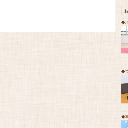
◆
◆
◆