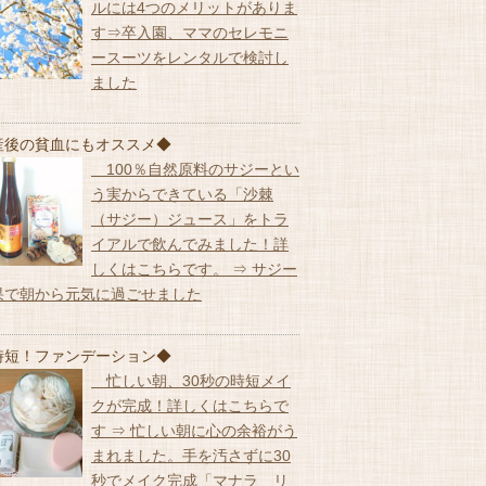
ルには4つのメリットがありま
す⇒卒入園、ママのセレモニ
ースーツをレンタルで検討し
ました
産後の貧血にもオススメ◆
100％自然原料のサジーとい
う実からできている「沙棘
（サジー）ジュース」をトラ
イアルで飲んでみました！詳
しくはこちらです。 ⇒ サジー
果で朝から元気に過ごせました
時短！ファンデーション◆
忙しい朝、30秒の時短メイ
クが完成！詳しくはこちらで
す ⇒ 忙しい朝に心の余裕がう
まれました。手を汚さずに30
秒でメイク完成「マナラ リ