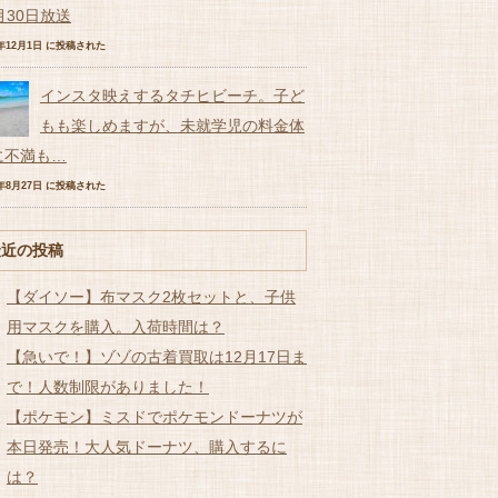
月30日放送
6年12月1日 に投稿された
インスタ映えするタチヒビーチ。子ど
もも楽しめますが、未就学児の料金体
に不満も…
7年8月27日 に投稿された
最近の投稿
【ダイソー】布マスク2枚セットと、子供
用マスクを購入。入荷時間は？
【急いで！】ゾゾの古着買取は12月17日ま
で！人数制限がありました！
【ポケモン】ミスドでポケモンドーナツが
本日発売！大人気ドーナツ、購入するに
は？