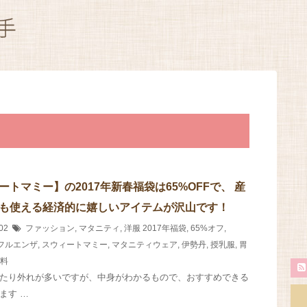
ートマミー】の2017年新春福袋は65%OFFで、 産
も使える経済的に嬉しいアイテムが沢山です！
/02
ファッション
,
マタニティ
,
洋服
2017年福袋
,
65%オフ
,
フルエンザ
,
スウィートマミー
,
マタニティウェア
,
伊勢丹
,
授乳服
,
胃
料
たり外れが多いですが、中身がわかるもので、おすすめできる
ます …