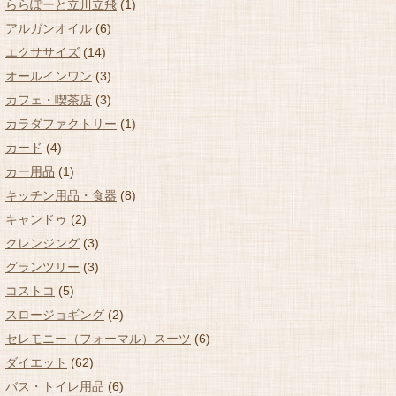
ららぽーと立川立飛
(1)
アルガンオイル
(6)
エクササイズ
(14)
オールインワン
(3)
カフェ・喫茶店
(3)
カラダファクトリー
(1)
カード
(4)
カー用品
(1)
キッチン用品・食器
(8)
キャンドゥ
(2)
クレンジング
(3)
グランツリー
(3)
コストコ
(5)
スロージョギング
(2)
セレモニー（フォーマル）スーツ
(6)
ダイエット
(62)
バス・トイレ用品
(6)