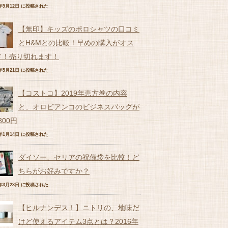
6年9月12日 に投稿された
【無印】キッズのポロシャツの口コミ
とH&Mとの比較！早めの購入がオス
メ！売り切れます！
7年5月21日 に投稿された
【コストコ】2019年恵方巻の内容
と、オロビアンコのビジネスバッグが
,800円
9年1月14日 に投稿された
ダイソー、セリアの祝儀袋を比較！ど
ちらがお好みですか？
7年3月23日 に投稿された
【ヒルナンデス！】ニトリの、地味だ
けど使えるアイテム3点とは？2016年