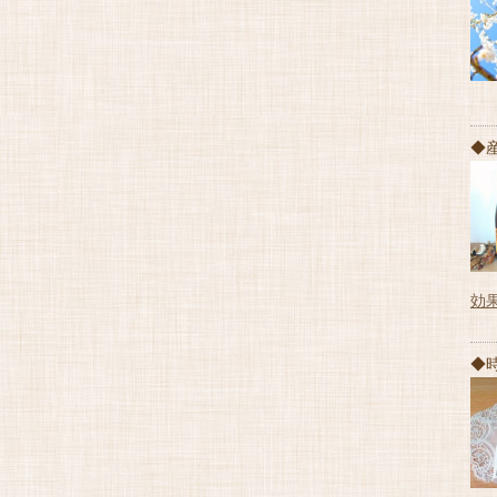
◆
効
◆