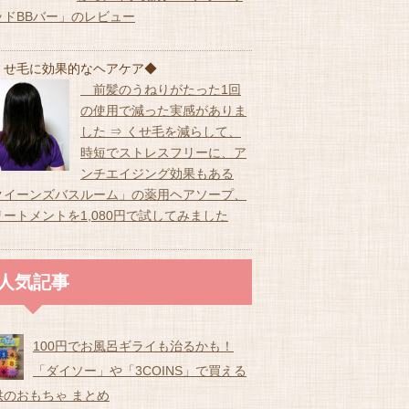
ッドBBバー」のレビュー
くせ毛に効果的なヘアケア◆
前髪のうねりがたった1回
の使用で減った実感がありま
した ⇒ くせ毛を減らして、
時短でストレスフリーに、ア
ンチエイジング効果もある
クイーンズバスルーム」の薬用ヘアソープ、
リートメントを1,080円で試してみました
人気記事
100円でお風呂ギライも治るかも！
「ダイソー」や「3COINS」で買える
供のおもちゃ まとめ