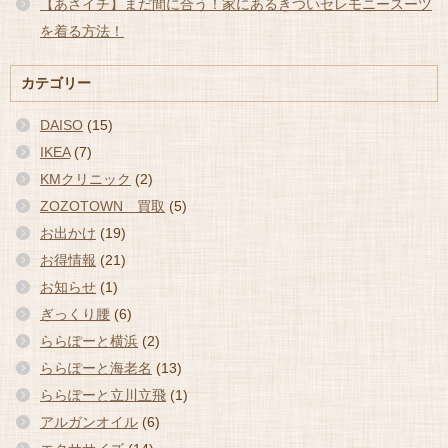
【あさイチ】まだ間に合う！家にあるきついセレモニースーツ
を着る方法！
カテゴリー
DAISO
(15)
IKEA
(7)
KMクリニック
(2)
ZOZOTOWN 買取
(5)
お出かけ
(19)
お得情報
(21)
お知らせ
(1)
ぎっくり腰
(6)
ららぽーと横浜
(2)
ららぽーと海老名
(13)
ららぽーと立川立飛
(1)
アルガンオイル
(6)