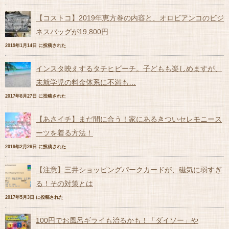
【コストコ】2019年恵方巻の内容と、オロビアンコのビジ
ネスバッグが19,800円
2019年1月14日 に投稿された
インスタ映えするタチヒビーチ。子どもも楽しめますが、
未就学児の料金体系に不満も…
2017年8月27日 に投稿された
【あさイチ】まだ間に合う！家にあるきついセレモニース
ーツを着る方法！
2019年2月26日 に投稿された
【注意】三井ショッピングパークカードが、磁気に弱すぎ
る！その対策とは
2017年5月3日 に投稿された
100円でお風呂ギライも治るかも！「ダイソー」や