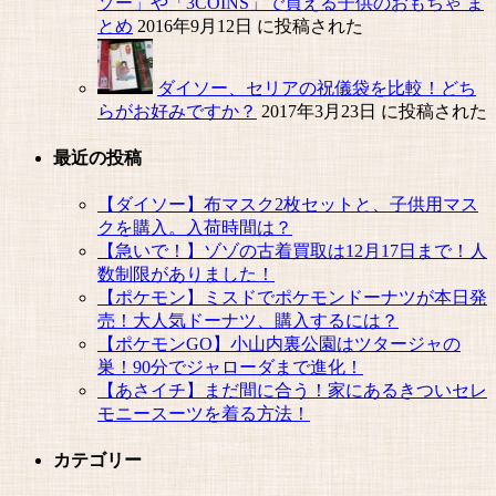
ソー」や「3COINS」で買える子供のおもちゃ ま
とめ
2016年9月12日 に投稿された
ダイソー、セリアの祝儀袋を比較！どち
らがお好みですか？
2017年3月23日 に投稿された
最近の投稿
【ダイソー】布マスク2枚セットと、子供用マス
クを購入。入荷時間は？
【急いで！】ゾゾの古着買取は12月17日まで！人
数制限がありました！
【ポケモン】ミスドでポケモンドーナツが本日発
売！大人気ドーナツ、購入するには？
【ポケモンGO】小山内裏公園はツタージャの
巣！90分でジャローダまで進化！
【あさイチ】まだ間に合う！家にあるきついセレ
モニースーツを着る方法！
カテゴリー