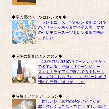
◆卒入園のスーツはレンタル◆
セレモニースーツのレンタルには4つ
のメリットがあります⇒卒入園、ママ
のセレモニースーツをレンタルで検討
しました
◆産後の貧血にもオススメ◆
100％自然原料のサジーという実から
できている「沙棘（サジー）ジュー
ス」をトライアルで飲んでみました！
詳しくはこちらです。 ⇒ サジー効果で
朝から元気に過ごせました
◆時短！ファンデーション◆
忙しい朝、30秒の時短メイクが完
成！詳しくはこちらです ⇒ 忙しい朝に