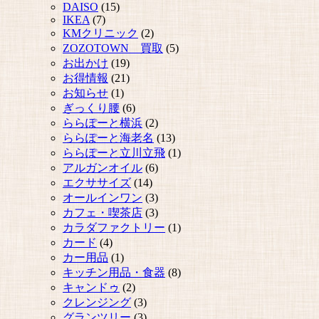
DAISO
(15)
IKEA
(7)
KMクリニック
(2)
ZOZOTOWN 買取
(5)
お出かけ
(19)
お得情報
(21)
お知らせ
(1)
ぎっくり腰
(6)
ららぽーと横浜
(2)
ららぽーと海老名
(13)
ららぽーと立川立飛
(1)
アルガンオイル
(6)
エクササイズ
(14)
オールインワン
(3)
カフェ・喫茶店
(3)
カラダファクトリー
(1)
カード
(4)
カー用品
(1)
キッチン用品・食器
(8)
キャンドゥ
(2)
クレンジング
(3)
グランツリー
(3)