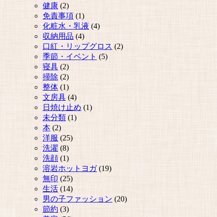
健康
(2)
免責事項
(1)
化粧水・乳液
(4)
収納用品
(4)
口紅・リップグロス
(2)
季節・イベント
(5)
寝具
(2)
掃除
(2)
整体
(1)
文房具
(4)
日焼け止め
(1)
未分類
(1)
本
(2)
洋服
(25)
洗濯
(8)
洗顔
(1)
溶岩ホットヨガ
(19)
無印
(25)
生活
(14)
男の子ファッション
(20)
節約
(3)