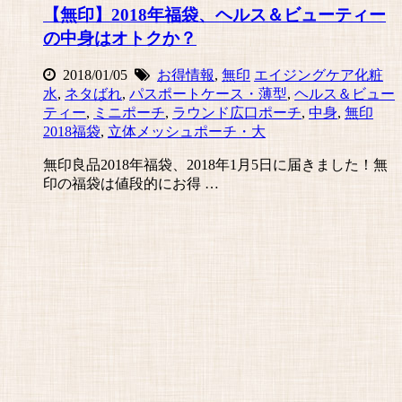
【無印】2018年福袋、ヘルス＆ビューティー
の中身はオトクか？
2018/01/05
お得情報
,
無印
エイジングケア化粧
水
,
ネタばれ
,
パスポートケース・薄型
,
ヘルス＆ビュー
ティー
,
ミニポーチ
,
ラウンド広口ポーチ
,
中身
,
無印
2018福袋
,
立体メッシュポーチ・大
無印良品2018年福袋、2018年1月5日に届きました！無
印の福袋は値段的にお得 …