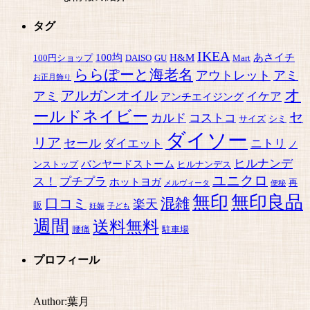
タグ
IKEA
100均
H&M
あさイチ
100円ショップ
DAISO
GU
Mart
ららぽーと海老名
アウトレット
アミ
お正月飾り
オ
アルガンオイル
アミ
イケア
アンチエイジング
ールドネイビー
セ
カルド
コストコ
サイズ
シミ
ダイソー
リア
セール
ダイエット
ニトリ
ノ
ヒルナンデ
バンヤードストーム
ンストップ
ヒルナンデス
ユニクロ
ス！
プチプラ
ホットヨガ
再
メルヴィータ
便秘
無印
無印良品
混雑
口コミ
楽天
販
妊娠
子ども
週間
送料無料
腰痛
駐車場
プロフィール
Author:葉月