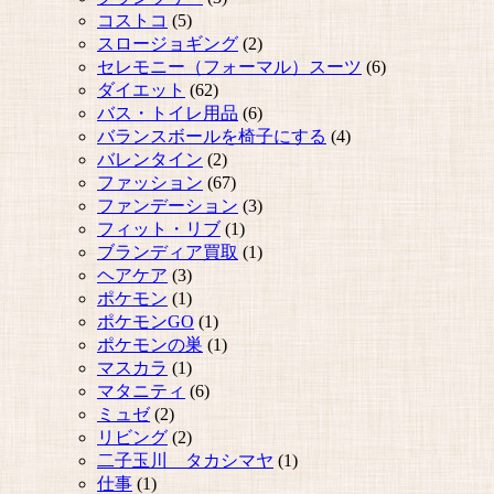
コストコ
(5)
スロージョギング
(2)
セレモニー（フォーマル）スーツ
(6)
ダイエット
(62)
バス・トイレ用品
(6)
バランスボールを椅子にする
(4)
バレンタイン
(2)
ファッション
(67)
ファンデーション
(3)
フィット・リブ
(1)
ブランディア買取
(1)
ヘアケア
(3)
ポケモン
(1)
ポケモンGO
(1)
ポケモンの巣
(1)
マスカラ
(1)
マタニティ
(6)
ミュゼ
(2)
リビング
(2)
二子玉川 タカシマヤ
(1)
仕事
(1)