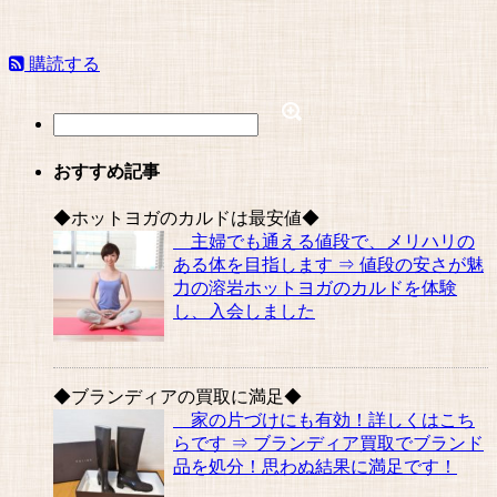
購読する
おすすめ記事
◆ホットヨガのカルドは最安値◆
主婦でも通える値段で、メリハリの
ある体を目指します ⇒ 値段の安さが魅
力の溶岩ホットヨガのカルドを体験
し、入会しました
◆ブランディアの買取に満足◆
家の片づけにも有効！詳しくはこち
らです ⇒ ブランディア買取でブランド
品を処分！思わぬ結果に満足です！