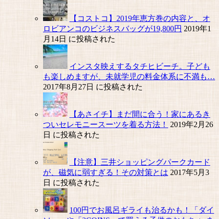
【コストコ】2019年恵方巻の内容と、オ
ロビアンコのビジネスバッグが19,800円
2019年1
月14日 に投稿された
インスタ映えするタチヒビーチ。子ども
も楽しめますが、未就学児の料金体系に不満も…
2017年8月27日 に投稿された
【あさイチ】まだ間に合う！家にあるき
ついセレモニースーツを着る方法！
2019年2月26
日 に投稿された
【注意】三井ショッピングパークカード
が、磁気に弱すぎる！その対策とは
2017年5月3
日 に投稿された
100円でお風呂ギライも治るかも！「ダイ