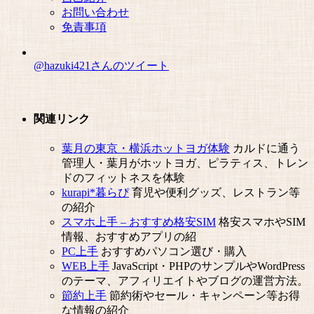
お問い合わせ
免責事項
@hazuki421さんのツイート
関連リンク
葉月の東京・横浜ホットヨガ体験
カルドに通う
管理人・葉月がホットヨガ、ピラティス、トレン
ドのフィットネスを体験
kurapi*暮らぴ
育児や便利グッズ、レストラン等
の紹介
スマホ上手 – おすすめ格安SIM
格安スマホやSIM
情報、おすすめアプリの紹
PC上手
おすすめパソコン選び・購入
WEB上手
JavaScript・PHPのサンプルやWordPress
のテーマ、アフィリエイトやブログの運営方法。
節約上手
節約術やセール・キャンペーン等お得
な情報の紹介