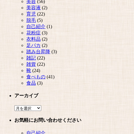
美容
(56)
美容液
(2)
育児
(22)
脱毛
(5)
自己紹介
(1)
花粉症
(3)
衣料品
(2)
足パカ
(2)
踏み台昇降
(3)
雑記
(22)
雑貨
(22)
靴
(24)
食べもの
(41)
食品
(3)
アーカイブ
ア
ー
お気軽にお問い合わせください
カ
イ
自己紹介
ブ