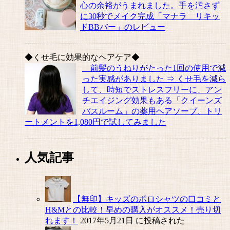
心の余裕がうまれました。手を汚さず
に30秒でメイク完成「マナラ リキッ
ドBBバー」のレビュー
◆くせ毛に効果的なヘアケア◆
前髪のうねりがたった1回の使用で減
った実感がありました ⇒ くせ毛を減ら
して、時短でストレスフリーに、アン
チエイジング効果もある「クイーンズ
バスルーム」の薬用ヘアソープ、トリ
ートメントを1,080円で試してみました
人気記事
【無印】キッズのポロシャツの口コミと
H&Mとの比較！早めの購入がオススメ！売り切
れます！
2017年5月21日 に投稿された