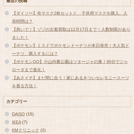
最近の投稿
【ダイソー】布マスク2枚セットと、子供用マスクを購入。入
荷時間は？
【急いで！】ゾゾの古着買取は12月17日まで！人数制限があり
ました！
【ポケモン】ミスドでポケモンドーナツが本日発売！大人気ド
ーナツ、購入するには？
【ポケモンGO】小山内裏公園はツタージャの巣！90分でジャ
ローダまで進化！
【あさイチ】まだ間に合う！家にあるきついセレモニースーツ
を着る方法！
カテゴリー
DAISO
(15)
IKEA
(7)
KMクリニック
(2)