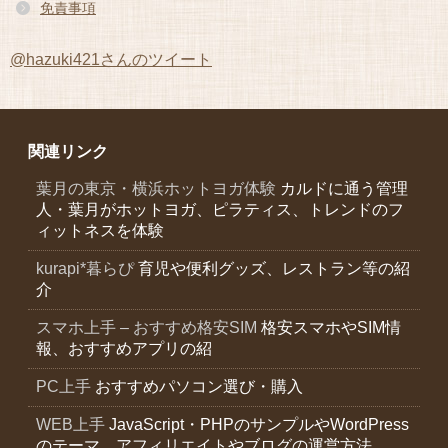
免責事項
@hazuki421さんのツイート
関連リンク
葉月の東京・横浜ホットヨガ体験
カルドに通う管理
人・葉月がホットヨガ、ピラティス、トレンドのフ
ィットネスを体験
kurapi*暮らぴ
育児や便利グッズ、レストラン等の紹
介
スマホ上手 – おすすめ格安SIM
格安スマホやSIM情
報、おすすめアプリの紹
PC上手
おすすめパソコン選び・購入
WEB上手
JavaScript・PHPのサンプルやWordPress
のテーマ、アフィリエイトやブログの運営方法。