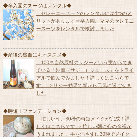
◆卒入園のスーツはレンタル◆
セレモニースーツのレンタルには4つのメ
リットがあります⇒卒入園、ママのセレモニ
ースーツをレンタルで検討しました
◆産後の貧血にもオススメ◆
100％自然原料のサジーという実からでき
ている「沙棘（サジー）ジュース」をトライ
アルで飲んでみました！詳しくはこちらで
す。 ⇒ サジー効果で朝から元気に過ごせま
した
◆時短！ファンデーション◆
忙しい朝、30秒の時短メイクが完成！詳
しくはこちらです ⇒ 忙しい朝に心の余裕が
うまれました。手を汚さずに30秒でメイク