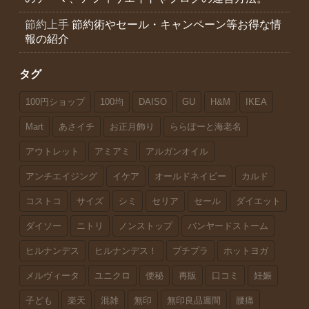
節約上手
節約術やセール・キャンペーン等お得な情
報の紹介
タグ
100円ショップ
100均
DAISO
GU
H&M
IKEA
Mart
あさイチ
お正月飾り
ららぽーと海老名
アウトレット
アミアミ
アルガンオイル
アンチエイジング
イケア
オールドネイビー
カルド
コストコ
サイズ
シミ
セリア
セール
ダイエット
ダイソー
ニトリ
ノンストップ
バンヤードストーム
ヒルナンデス
ヒルナンデス！
プチプラ
ホットヨガ
メルヴィータ
ユニクロ
便秘
再販
口コミ
妊娠
子ども
楽天
混雑
無印
無印良品週間
腰痛