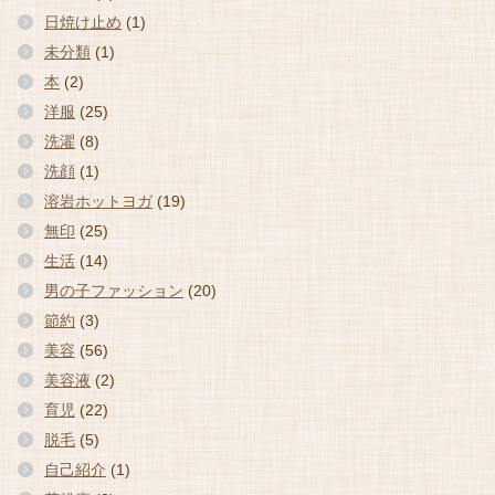
日焼け止め
(1)
未分類
(1)
本
(2)
洋服
(25)
洗濯
(8)
洗顔
(1)
溶岩ホットヨガ
(19)
無印
(25)
生活
(14)
男の子ファッション
(20)
節約
(3)
美容
(56)
美容液
(2)
育児
(22)
脱毛
(5)
自己紹介
(1)