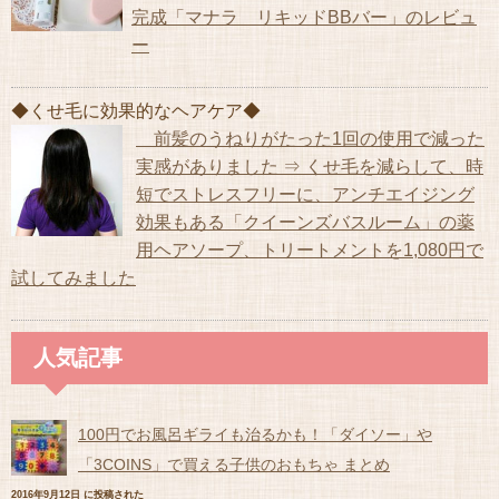
完成「マナラ リキッドBBバー」のレビュ
ー
◆くせ毛に効果的なヘアケア◆
前髪のうねりがたった1回の使用で減った
実感がありました ⇒ くせ毛を減らして、時
短でストレスフリーに、アンチエイジング
効果もある「クイーンズバスルーム」の薬
用ヘアソープ、トリートメントを1,080円で
試してみました
人気記事
100円でお風呂ギライも治るかも！「ダイソー」や
「3COINS」で買える子供のおもちゃ まとめ
2016年9月12日 に投稿された