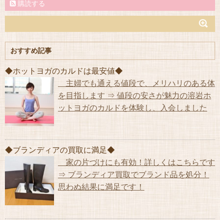
購読する
おすすめ記事
◆ホットヨガのカルドは最安値◆
主婦でも通える値段で、メリハリのある体
を目指します ⇒ 値段の安さが魅力の溶岩ホ
ットヨガのカルドを体験し、入会しました
◆ブランディアの買取に満足◆
家の片づけにも有効！詳しくはこちらです
⇒ ブランディア買取でブランド品を処分！
思わぬ結果に満足です！