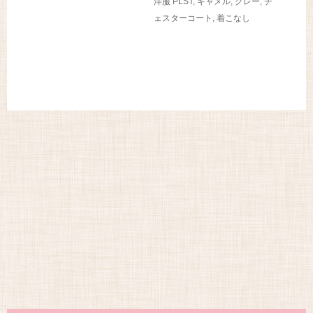
洋服
PLST
,
キャメル
,
グレー
,
チ
ェスターコート
,
着こなし