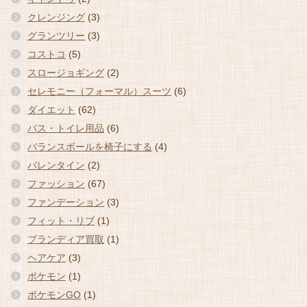
クレンジング
(3)
グランツリー
(3)
コストコ
(5)
スロージョギング
(2)
セレモニー（フォーマル）スーツ
(6)
ダイエット
(62)
バス・トイレ用品
(6)
バランスボールを椅子にする
(4)
バレンタイン
(2)
ファッション
(67)
ファンデーション
(3)
フィット・リブ
(1)
ブランディア買取
(1)
ヘアケア
(3)
ポケモン
(1)
ポケモンGO
(1)