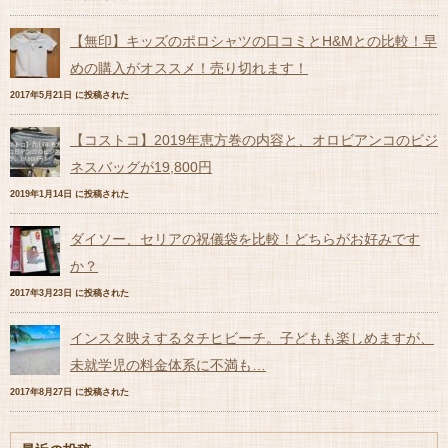
【無印】キッズのポロシャツの口コミとH&Mとの比較！早
めの購入がオススメ！売り切れます！
2017年5月21日 に投稿された
【コストコ】2019年恵方巻の内容と、オロビアンコのビジ
ネスバッグが19,800円
2019年1月14日 に投稿された
ダイソー、セリアの祝儀袋を比較！どちらがお好みです
か？
2017年3月23日 に投稿された
インスタ映えするタチヒビーチ。子どもも楽しめますが、
未就学児の料金体系に不満も…
2017年8月27日 に投稿された