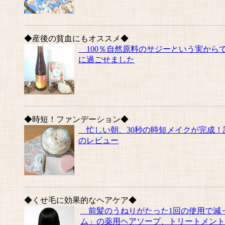
◆産後の貧血にもオススメ◆
100％自然原料のサジーという実から
に過ごせました
◆時短！ファンデーション◆
忙しい朝、30秒の時短メイクが完成！詳
のレビュー
◆くせ毛に効果的なヘアケア◆
前髪のうねりがたった1回の使用で減っ
ム」の薬用ヘアソープ、トリートメントを