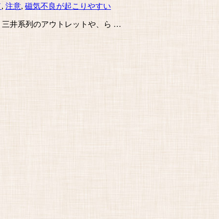
ド
,
注意
,
磁気不良が起こりやすい
、三井系列のアウトレットや、ら …