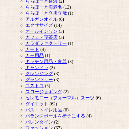
ららぽーと横浜
(2)
ららぽーと海老名
(13)
ららぽーと立川立飛
(1)
アルガンオイル
(6)
エクササイズ
(14)
オールインワン
(3)
カフェ・喫茶店
(3)
カラダファクトリー
(1)
カード
(4)
カー用品
(1)
キッチン用品・食器
(8)
キャンドゥ
(2)
クレンジング
(3)
グランツリー
(3)
コストコ
(5)
スロージョギング
(2)
セレモニー（フォーマル）スーツ
(6)
ダイエット
(62)
バス・トイレ用品
(6)
バランスボールを椅子にする
(4)
バレンタイン
(2)
ファッション
(67)