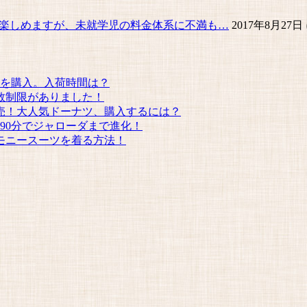
楽しめますが、未就学児の料金体系に不満も…
2017年8月27
クを購入。入荷時間は？
人数制限がありました！
売！大人気ドーナツ、購入するには？
90分でジャローダまで進化！
モニースーツを着る方法！