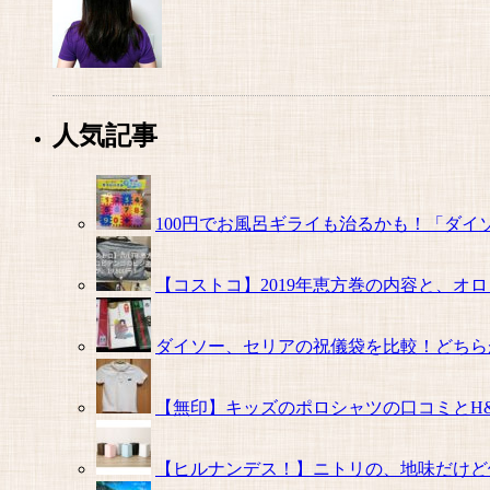
人気記事
100円でお風呂ギライも治るかも！「ダイソ
【コストコ】2019年恵方巻の内容と、オロ
ダイソー、セリアの祝儀袋を比較！どちら
【無印】キッズのポロシャツの口コミとH
【ヒルナンデス！】ニトリの、地味だけど使え