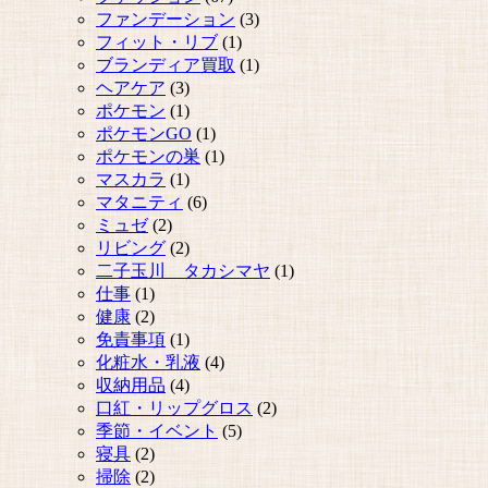
ファンデーション
(3)
フィット・リブ
(1)
ブランディア買取
(1)
ヘアケア
(3)
ポケモン
(1)
ポケモンGO
(1)
ポケモンの巣
(1)
マスカラ
(1)
マタニティ
(6)
ミュゼ
(2)
リビング
(2)
二子玉川 タカシマヤ
(1)
仕事
(1)
健康
(2)
免責事項
(1)
化粧水・乳液
(4)
収納用品
(4)
口紅・リップグロス
(2)
季節・イベント
(5)
寝具
(2)
掃除
(2)