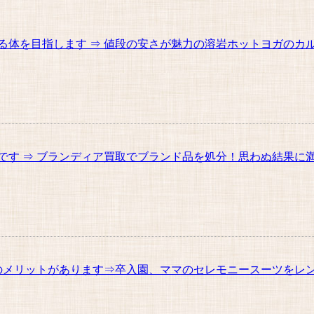
体を目指します ⇒ 値段の安さが魅力の溶岩ホットヨガのカ
す ⇒ ブランディア買取でブランド品を処分！思わぬ結果に
メリットがあります⇒卒入園、ママのセレモニースーツをレ