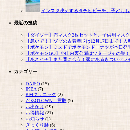
インスタ映えするタチヒビーチ。子どもも
最近の投稿
【ダイソー】布マスク2枚セットと、子供用マス
【急いで！】ゾゾの古着買取は12月17日まで！
【ポケモン】ミスドでポケモンドーナツが本日発
【ポケモンGO】小山内裏公園はツタージャの巣！
【あさイチ】まだ間に合う！家にあるきついセレ
カテゴリー
DAISO
(15)
IKEA
(7)
KMクリニック
(2)
ZOZOTOWN 買取
(5)
お出かけ
(19)
お得情報
(21)
お知らせ
(1)
ぎっくり腰
(6)