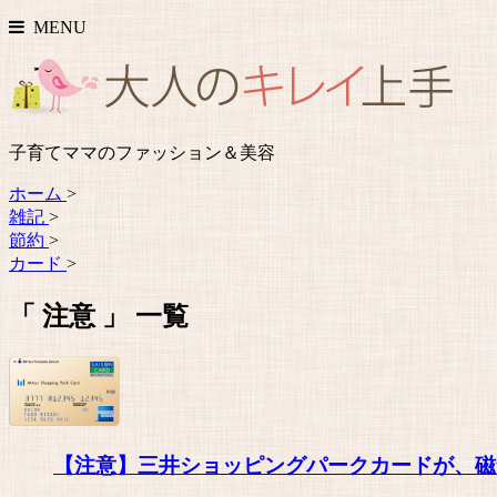
MENU
子育てママのファッション＆美容
ホーム
>
雑記
>
節約
>
カード
>
「 注意 」 一覧
【注意】三井ショッピングパークカードが、磁