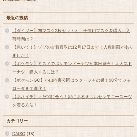
2017年4月6日 に投稿された
最近の投稿
【ダイソー】布マスク2枚セットと、子供用マスクを購入。入
荷時間は？
【急いで！】ゾゾの古着買取は12月17日まで！人数制限があり
ました！
【ポケモン】ミスドでポケモンドーナツが本日発売！大人気ド
ーナツ、購入するには？
【ポケモンGO】小山内裏公園はツタージャの巣！90分でジャ
ローダまで進化！
【あさイチ】まだ間に合う！家にあるきついセレモニースーツ
を着る方法！
カテゴリー
DAISO
(15)