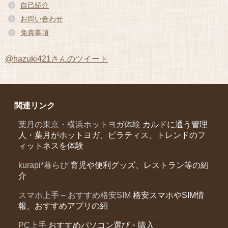
ブ
自己紹介
お問い合わせ
免責事項
@hazuki421さんのツイート
関連リンク
葉月の東京・横浜ホットヨガ体験
カルドに通う管理
人・葉月がホットヨガ、ピラティス、トレンドのフ
ィットネスを体験
kurapi*暮らぴ
育児や便利グッズ、レストラン等の紹
介
スマホ上手 – おすすめ格安SIM
格安スマホやSIM情
報、おすすめアプリの紹
PC上手
おすすめパソコン選び・購入