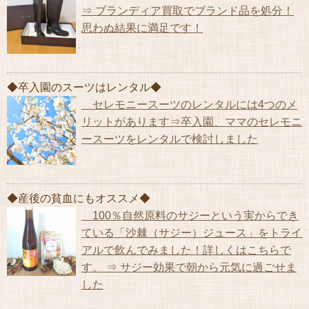
⇒ ブランディア買取でブランド品を処分！
思わぬ結果に満足です！
◆卒入園のスーツはレンタル◆
セレモニースーツのレンタルには4つのメ
リットがあります⇒卒入園、ママのセレモニ
ースーツをレンタルで検討しました
◆産後の貧血にもオススメ◆
100％自然原料のサジーという実からでき
ている「沙棘（サジー）ジュース」をトライ
アルで飲んでみました！詳しくはこちらで
す。 ⇒ サジー効果で朝から元気に過ごせま
した