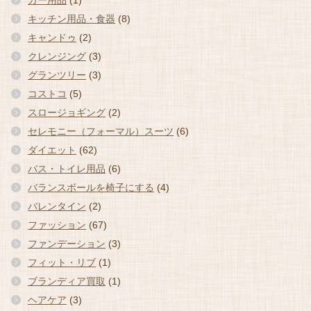
カー用品
(1)
キッチン用品・食器
(8)
キャンドゥ
(2)
クレンジング
(3)
グランツリー
(3)
コストコ
(5)
スロージョギング
(2)
セレモニー（フォーマル）スーツ
(6)
ダイエット
(62)
バス・トイレ用品
(6)
バランスボールを椅子にする
(4)
バレンタイン
(2)
ファッション
(67)
ファンデーション
(3)
フィット・リブ
(1)
ブランディア買取
(1)
ヘアケア
(3)