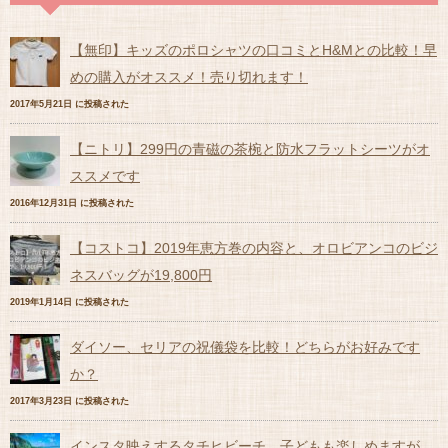
【無印】キッズのポロシャツの口コミとH&Mとの比較！早
めの購入がオススメ！売り切れます！
2017年5月21日 に投稿された
【ニトリ】299円の青磁の茶椀と防水フラットシーツがオ
ススメです
2016年12月31日 に投稿された
【コストコ】2019年恵方巻の内容と、オロビアンコのビジ
ネスバッグが19,800円
2019年1月14日 に投稿された
ダイソー、セリアの祝儀袋を比較！どちらがお好みです
か？
2017年3月23日 に投稿された
インスタ映えするタチヒビーチ。子どもも楽しめますが、