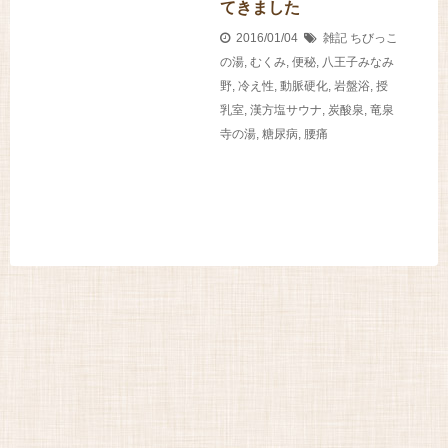
てきました
2016/01/04
雑記
ちびっこ
の湯
,
むくみ
,
便秘
,
八王子みなみ
野
,
冷え性
,
動脈硬化
,
岩盤浴
,
授
乳室
,
漢方塩サウナ
,
炭酸泉
,
竜泉
寺の湯
,
糖尿病
,
腰痛