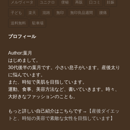
メルヴィータ
ユニクロ
便秘
再販
口コミ
妊娠
子ども
楽天
混雑
無印
無印良品週間
腰痛
送料無料
駐車場
プロフィール
Author:葉月
はじめまして。
30代後半の葉月です。小さい息子がいます。産後太り
に悩んでいます。
また、時短で美肌を目指しています。
運動、食事、美容方法など、書いていきます。時々、
大好きなファッションのことも。
もっと詳しい自己紹介はこちらです→
【産後ダイエッ
トと、時短の美容で素敵な女性を目指しています】