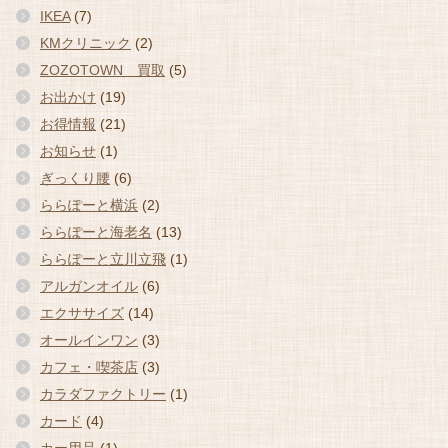
IKEA
(7)
KMクリニック
(2)
ZOZOTOWN 買取
(5)
お出かけ
(19)
お得情報
(21)
お知らせ
(1)
ぎっくり腰
(6)
ららぽーと横浜
(2)
ららぽーと海老名
(13)
ららぽーと立川立飛
(1)
アルガンオイル
(6)
エクササイズ
(14)
オールインワン
(3)
カフェ・喫茶店
(3)
カラダファクトリー
(1)
カード
(4)