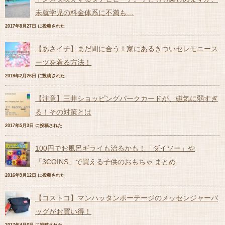
未就学児の料金体系に不満も…
2017年8月27日 に投稿された
【あさイチ】まだ間に合う！家にあるきついセレモニース
ーツを着る方法！
2019年2月26日 に投稿された
【注意】三井ショッピングパークカードが、磁気に弱すぎ
る！その対策とは
2017年5月3日 に投稿された
100円でお風呂ギライも治るかも！「ダイソー」や
「3COINS」で買える子供のおもちゃ まとめ
2016年9月12日 に投稿された
【コストコ】マンハッタンポーテージのメッセンジャーバ
ッグがお買い得！