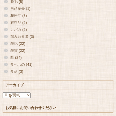
脱毛
(5)
自己紹介
(1)
花粉症
(3)
衣料品
(2)
足パカ
(2)
踏み台昇降
(3)
雑記
(22)
雑貨
(22)
靴
(24)
食べもの
(41)
食品
(3)
アーカイブ
ア
ー
カ
お気軽にお問い合わせください
イ