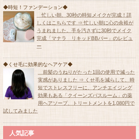
◆時短！ファンデーション◆
忙しい朝、30秒の時短メイクが完成！詳
しくはこちらです ⇒ 忙しい朝に心の余裕が
うまれました。手を汚さずに30秒でメイク
完成「マナラ リキッドBBバー」のレビュ
ー
◆くせ毛に効果的なヘアケア◆
前髪のうねりがたった1回の使用で減った
実感がありました ⇒ くせ毛を減らして、時
短でストレスフリーに、アンチエイジング
効果もある「クイーンズバスルーム」の薬
用ヘアソープ、トリートメントを1,080円で
試してみました
人気記事