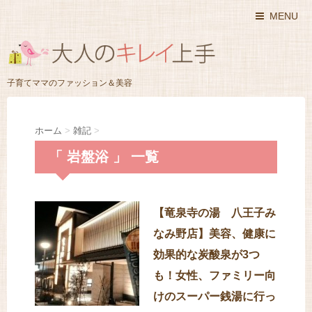
MENU
子育てママのファッション＆美容
ホーム
>
雑記
>
「 岩盤浴 」 一覧
【竜泉寺の湯 八王子み
なみ野店】美容、健康に
効果的な炭酸泉が3つ
も！女性、ファミリー向
けのスーパー銭湯に行っ