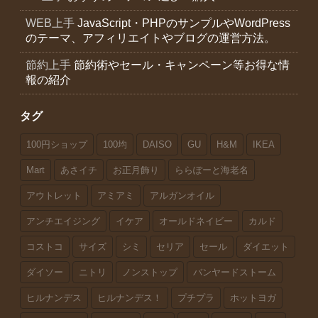
WEB上手
JavaScript・PHPのサンプルやWordPress
のテーマ、アフィリエイトやブログの運営方法。
節約上手
節約術やセール・キャンペーン等お得な情
報の紹介
タグ
100円ショップ
100均
DAISO
GU
H&M
IKEA
Mart
あさイチ
お正月飾り
ららぽーと海老名
アウトレット
アミアミ
アルガンオイル
アンチエイジング
イケア
オールドネイビー
カルド
コストコ
サイズ
シミ
セリア
セール
ダイエット
ダイソー
ニトリ
ノンストップ
バンヤードストーム
ヒルナンデス
ヒルナンデス！
プチプラ
ホットヨガ