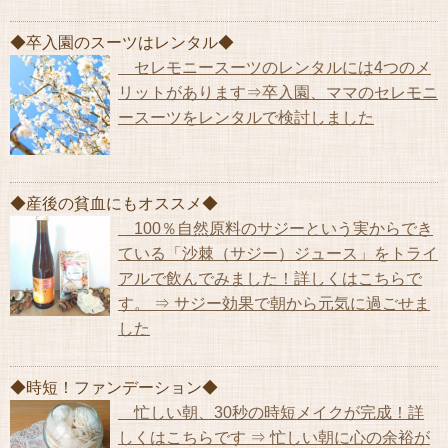
◆卒入園のスーツはレンタル◆
セレモニースーツのレンタルには4つのメ
リットがあります⇒卒入園、ママのセレモニ
ースーツをレンタルで検討しました
◆産後の貧血にもオススメ◆
100％自然原料のサジーという実からでき
ている「沙棘（サジー）ジュース」をトライ
アルで飲んでみました！詳しくはこちらで
す。 ⇒ サジー効果で朝から元気に過ごせま
した
◆時短！ファンデーション◆
忙しい朝、30秒の時短メイクが完成！詳
しくはこちらです ⇒ 忙しい朝に心の余裕が