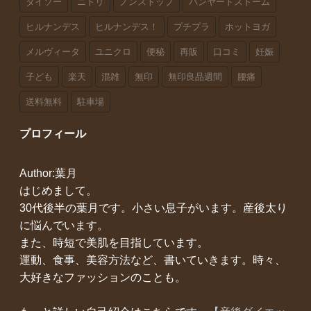
ダイソー
ニトリ
ノンストップ
バンヤードストーム
ヒルナンデス
ヒルナンデス！
プチプラ
ホットヨガ
メルヴィータ
ユニクロ
便秘
再販
口コミ
妊娠
子ども
楽天
混雑
無印
無印良品週間
腰痛
送料無料
駐車場
プロフィール
Author:葉月
はじめまして。
30代後半の葉月です。小さい息子がいます。産後太り
に悩んでいます。
また、時短で美肌を目指しています。
運動、食事、美容方法など、書いていきます。時々、
大好きなファッションのことも。