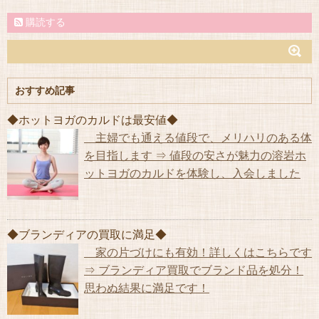
購読する
おすすめ記事
◆ホットヨガのカルドは最安値◆
主婦でも通える値段で、メリハリのある体
を目指します ⇒ 値段の安さが魅力の溶岩ホ
ットヨガのカルドを体験し、入会しました
◆ブランディアの買取に満足◆
家の片づけにも有効！詳しくはこちらです
⇒ ブランディア買取でブランド品を処分！
思わぬ結果に満足です！