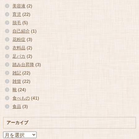
美容液
(2)
育児
(22)
脱毛
(5)
自己紹介
(1)
花粉症
(3)
衣料品
(2)
足パカ
(2)
踏み台昇降
(3)
雑記
(22)
雑貨
(22)
靴
(24)
食べもの
(41)
食品
(3)
アーカイブ
ア