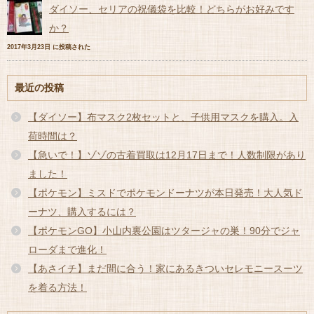
ダイソー、セリアの祝儀袋を比較！どちらがお好みです
か？
2017年3月23日 に投稿された
最近の投稿
【ダイソー】布マスク2枚セットと、子供用マスクを購入。入
荷時間は？
【急いで！】ゾゾの古着買取は12月17日まで！人数制限があり
ました！
【ポケモン】ミスドでポケモンドーナツが本日発売！大人気ド
ーナツ、購入するには？
【ポケモンGO】小山内裏公園はツタージャの巣！90分でジャ
ローダまで進化！
【あさイチ】まだ間に合う！家にあるきついセレモニースーツ
を着る方法！