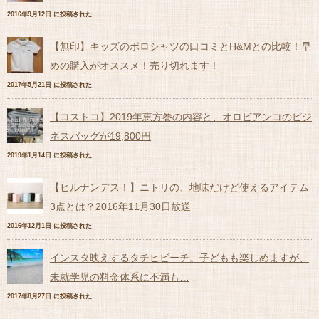
2016年9月12日 に投稿された
【無印】キッズのポロシャツの口コミとH&Mとの比較！早
めの購入がオススメ！売り切れます！
2017年5月21日 に投稿された
【コストコ】2019年恵方巻の内容と、オロビアンコのビジ
ネスバッグが19,800円
2019年1月14日 に投稿された
【ヒルナンデス！】ニトリの、地味だけど使えるアイテム
3点とは？2016年11月30日放送
2016年12月1日 に投稿された
インスタ映えするタチヒビーチ。子どもも楽しめますが、
未就学児の料金体系に不満も…
2017年8月27日 に投稿された