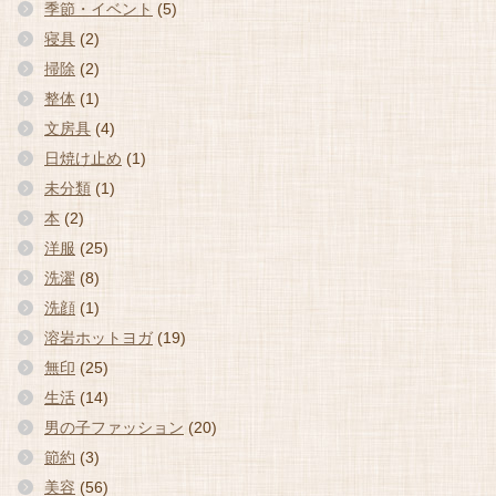
季節・イベント
(5)
寝具
(2)
掃除
(2)
整体
(1)
文房具
(4)
日焼け止め
(1)
未分類
(1)
本
(2)
洋服
(25)
洗濯
(8)
洗顔
(1)
溶岩ホットヨガ
(19)
無印
(25)
生活
(14)
男の子ファッション
(20)
節約
(3)
美容
(56)