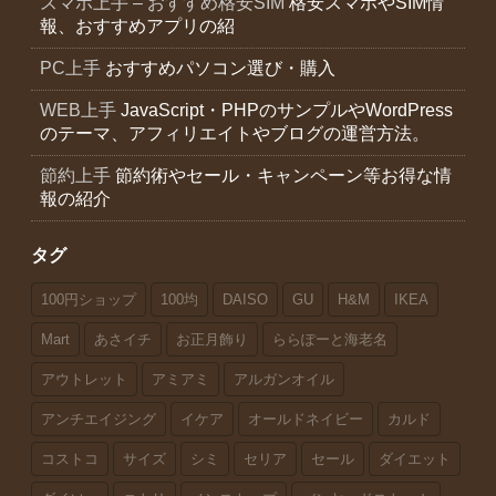
スマホ上手 – おすすめ格安SIM
格安スマホやSIM情
報、おすすめアプリの紹
PC上手
おすすめパソコン選び・購入
WEB上手
JavaScript・PHPのサンプルやWordPress
のテーマ、アフィリエイトやブログの運営方法。
節約上手
節約術やセール・キャンペーン等お得な情
報の紹介
タグ
100円ショップ
100均
DAISO
GU
H&M
IKEA
Mart
あさイチ
お正月飾り
ららぽーと海老名
アウトレット
アミアミ
アルガンオイル
アンチエイジング
イケア
オールドネイビー
カルド
コストコ
サイズ
シミ
セリア
セール
ダイエット