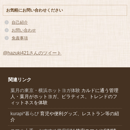
ー
カ
お気軽にお問い合わせください
イ
ブ
自己紹介
お問い合わせ
免責事項
@hazuki421さんのツイート
関連リンク
葉月の東京・横浜ホットヨガ体験
カルドに通う管理
人・葉月がホットヨガ、ピラティス、トレンドのフ
ィットネスを体験
kurapi*暮らぴ
育児や便利グッズ、レストラン等の紹
介