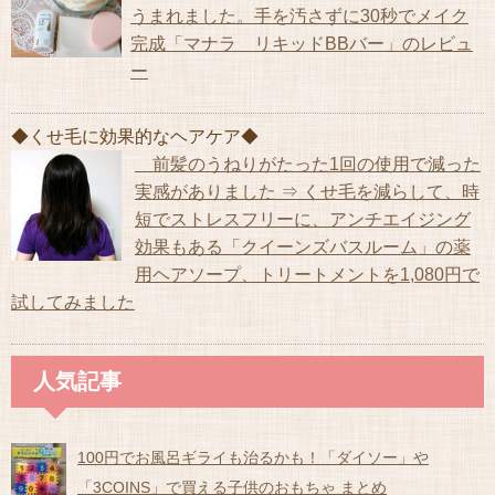
うまれました。手を汚さずに30秒でメイク
完成「マナラ リキッドBBバー」のレビュ
ー
◆くせ毛に効果的なヘアケア◆
前髪のうねりがたった1回の使用で減った
実感がありました ⇒ くせ毛を減らして、時
短でストレスフリーに、アンチエイジング
効果もある「クイーンズバスルーム」の薬
用ヘアソープ、トリートメントを1,080円で
試してみました
人気記事
100円でお風呂ギライも治るかも！「ダイソー」や
「3COINS」で買える子供のおもちゃ まとめ