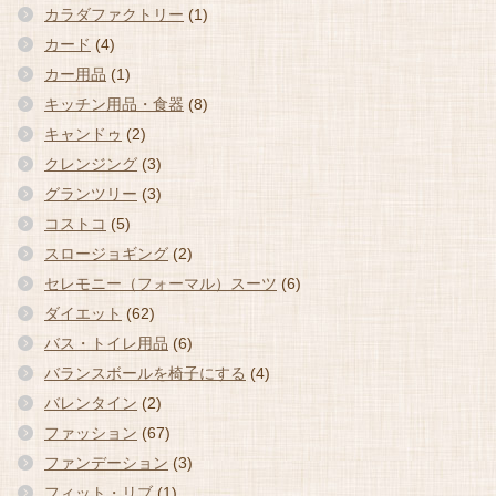
カラダファクトリー
(1)
カード
(4)
カー用品
(1)
キッチン用品・食器
(8)
キャンドゥ
(2)
クレンジング
(3)
グランツリー
(3)
コストコ
(5)
スロージョギング
(2)
セレモニー（フォーマル）スーツ
(6)
ダイエット
(62)
バス・トイレ用品
(6)
バランスボールを椅子にする
(4)
バレンタイン
(2)
ファッション
(67)
ファンデーション
(3)
フィット・リブ
(1)