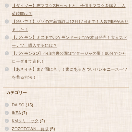
【ダイソー】布マスク2枚セットと、子供用マスクを購入。入
荷時間は？
【急いで！】ゾゾの古着買取は12月17日まで！人数制限があり
ました！
【ポケモン】ミスドでポケモンドーナツが本日発売！大人気ド
ーナツ、購入するには？
【ポケモンGO】小山内裏公園はツタージャの巣！90分でジャ
ローダまで進化！
【あさイチ】まだ間に合う！家にあるきついセレモニースーツ
を着る方法！
カテゴリー
DAISO
(15)
IKEA
(7)
KMクリニック
(2)
ZOZOTOWN 買取
(5)