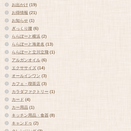
お出かけ
(19)
お得情報
(21)
お知らせ
(1)
ぎっくり腰
(6)
ららぽーと横浜
(2)
ららぽーと海老名
(13)
ららぽーと立川立飛
(1)
アルガンオイル
(6)
エクササイズ
(14)
オールインワン
(3)
カフェ・喫茶店
(3)
カラダファクトリー
(1)
カード
(4)
カー用品
(1)
キッチン用品・食器
(8)
キャンドゥ
(2)