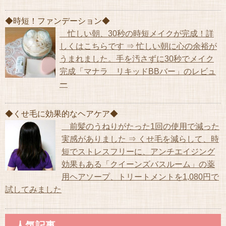
◆時短！ファンデーション◆
忙しい朝、30秒の時短メイクが完成！詳
しくはこちらです ⇒ 忙しい朝に心の余裕が
うまれました。手を汚さずに30秒でメイク
完成「マナラ リキッドBBバー」のレビュ
ー
◆くせ毛に効果的なヘアケア◆
前髪のうねりがたった1回の使用で減った
実感がありました ⇒ くせ毛を減らして、時
短でストレスフリーに、アンチエイジング
効果もある「クイーンズバスルーム」の薬
用ヘアソープ、トリートメントを1,080円で
試してみました
人気記事