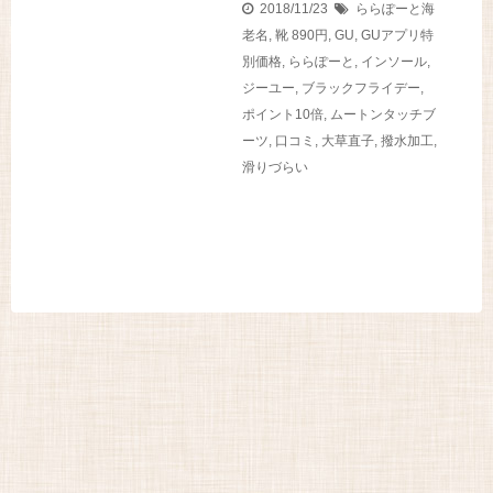
2018/11/23
ららぽーと海
老名
,
靴
890円
,
GU
,
GUアプリ特
別価格
,
ららぽーと
,
インソール
,
ジーユー
,
ブラックフライデー
,
ポイント10倍
,
ムートンタッチブ
ーツ
,
口コミ
,
大草直子
,
撥水加工
,
滑りづらい