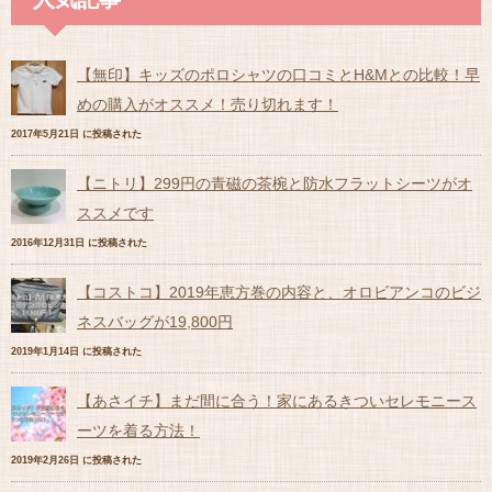
【無印】キッズのポロシャツの口コミとH&Mとの比較！早
めの購入がオススメ！売り切れます！
2017年5月21日 に投稿された
【ニトリ】299円の青磁の茶椀と防水フラットシーツがオ
ススメです
2016年12月31日 に投稿された
【コストコ】2019年恵方巻の内容と、オロビアンコのビジ
ネスバッグが19,800円
2019年1月14日 に投稿された
【あさイチ】まだ間に合う！家にあるきついセレモニース
ーツを着る方法！
2019年2月26日 に投稿された