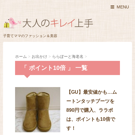
MENU
子育てママのファッション＆美容
ホーム
>
お出かけ
>
ららぽーと海老名
>
「 ポイント10倍 」 一覧
【GU】最安値かも…ム
ートンタッチブーツを
890円で購入、ララポ
は、ポイントも10倍で
す！