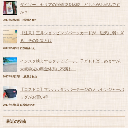
ダイソー、セリアの祝儀袋を比較！どちらがお好みです
か？
2017年3月23日 に投稿された
【注意】三井ショッピングパークカードが、磁気に弱すぎ
る！その対策とは
2017年5月3日 に投稿された
インスタ映えするタチヒビーチ。子どもも楽しめますが、
未就学児の料金体系に不満も…
2017年8月27日 に投稿された
【コストコ】マンハッタンポーテージのメッセンジャーバ
ッグがお買い得！
2017年4月6日 に投稿された
最近の投稿