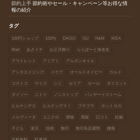
節約上手
節約術やセール・キャンペーン等お得な情
報の紹介
タグ
100円ショップ
100均
DAISO
GU
H&M
IKEA
Mart
あさイチ
お正月飾り
ららぽーと海老名
アウトレット
アミアミ
アルガンオイル
アンチエイジング
イケア
オールドネイビー
カルド
コストコ
サイズ
シミ
セリア
セール
ダイエット
ダイソー
ニトリ
ノンストップ
バンヤードストーム
ヒルナンデス
ヒルナンデス！
プチプラ
ホットヨガ
メルヴィータ
ユニクロ
便秘
再販
口コミ
妊娠
子ども
楽天
混雑
無印
無印良品週間
腰痛
送料無料
駐車場