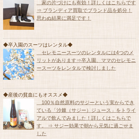
家の片づけにも有効！詳しくはこちらです
⇒ ブランディア買取でブランド品を処分！
思わぬ結果に満足です！
◆卒入園のスーツはレンタル◆
セレモニースーツのレンタルには4つのメ
リットがあります⇒卒入園、ママのセレモニ
ースーツをレンタルで検討しました
◆産後の貧血にもオススメ◆
100％自然原料のサジーという実からでき
ている「沙棘（サジー）ジュース」をトライ
アルで飲んでみました！詳しくはこちらで
す。 ⇒ サジー効果で朝から元気に過ごせま
した