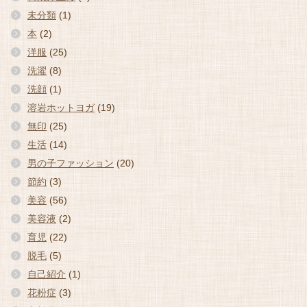
未分類
(1)
本
(2)
洋服
(25)
洗濯
(8)
洗顔
(1)
溶岩ホットヨガ
(19)
無印
(25)
生活
(14)
男の子ファッション
(20)
節約
(3)
美容
(56)
美容液
(2)
育児
(22)
脱毛
(5)
自己紹介
(1)
花粉症
(3)